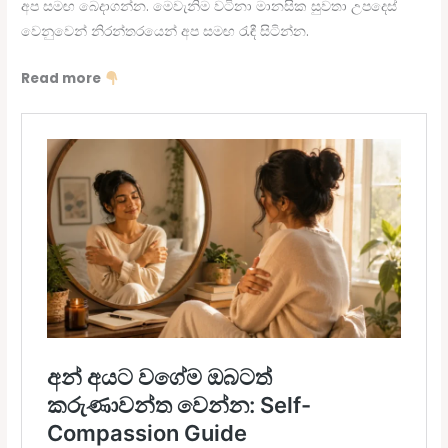
අප සමඟ බෙදාගන්න. මෙවැනිම වටිනා මානසික සුවතා උපදෙස්
වෙනුවෙන් නිරන්තරයෙන් අප සමඟ රැඳී සිටින්න.
Read more