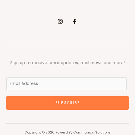
Sign up to receive email updates, fresh news and more!
E
m
a
SUBSCRIBE
i
l
*
Copyright © 2026 Powerd By Communica Solutions