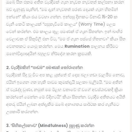
ඔබේ සිත එකම අතීත වැරදීමක් ගැන නැවත නැවතත් කල්පනා කරන
බව දැනුණු සැනින්, “මම දැන් නැවතත් පරණ දෙයක් ගැන හිතමින්
ඉන්නේ” කියා එය වටහා ගන්න. ඉන්පසු දිනකට විනාඩි 15-20 ක
වැනි කෙටි කාලයක් “පසුතැවීමේ කාලය” (Worry Time) ලෙස
වෙන් කරන්න. එම කාලය තුළ පමණක් ඒ ගැන සිතන්න. ඉන් බාහිර
වෙලාවක ඒ සිතුවිලි එන විට, “මම ඒ ගැන පස්සේ හිතනවා” කියා සිත
වෙනතකට යොමු කරන්න. මෙය
Rumination
පාලනය කිරීමට
මනෝවිද්‍යාඥයින් බහුලව නිර්දේශ කරන ක්‍රමයකි.
2. වැරදීමකින් “පාඩම” පමණක් තෝරාගන්න
වැරදීමක් සිදු වූ විට අප කළ යුත්තේ ඒ දෙස බලා හඬා වැලපීම නොව,
එයින් ඉගෙන ගත හැකි පාඩම කුමක්දැයි සලකා බැලීමයි. “මම අතින්
ඒ වැරැද්ද වුණා, නමුත් මම ඊළඟ වතාවේ ඒ වගේ අවස්ථාවකදී ක්‍රියා
කරන්නේ මෙන්න මේ විදිහටයි” කියා සිතන්න. වැරදීම අතීතයට අයිති
අතර, එයින් ලබන අත්දැකීම ඔබේ අනාගතය සාර්ථක කර ගැනීමට
උපකාරී කරගන්න.
3. ‘සිහිකල්පනාව’ (Mindfulness) පුහුණු කරන්න