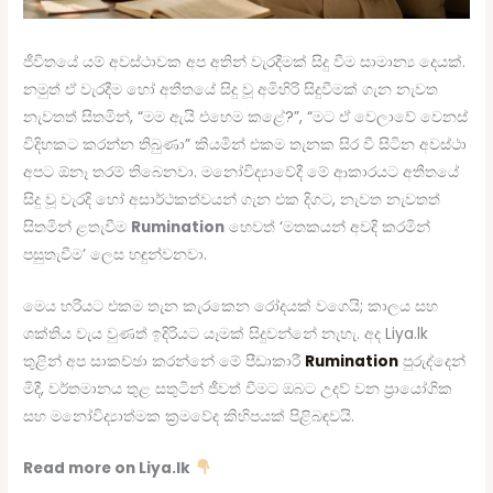
ජීවිතයේ යම් අවස්ථාවක අප අතින් වැරදීමක් සිදු වීම සාමාන්‍ය දෙයක්.
නමුත් ඒ වැරදීම හෝ අතීතයේ සිදු වූ අමිහිරි සිදුවීමක් ගැන නැවත
නැවතත් සිතමින්, “මම ඇයි එහෙම කළේ?”, “මට ඒ වෙලාවේ වෙනස්
විදිහකට කරන්න තිබුණා” කියමින් එකම තැනක සිර වී සිටින අවස්ථා
අපට ඕනෑ තරම් තිබෙනවා. මනෝවිද්‍යාවේදී මේ ආකාරයට අතීතයේ
සිදු වූ වැරදි හෝ අසාර්ථකත්වයන් ගැන එක දිගට, නැවත නැවතත්
සිතමින් ළතැවීම
Rumination
හෙවත් ‘මතකයන් අවදි කරමින්
පසුතැවීම’ ලෙස හඳුන්වනවා.
මෙය හරියට එකම තැන කැරකෙන රෝදයක් වගෙයි; කාලය සහ
ශක්තිය වැය වුණත් ඉදිරියට යෑමක් සිදුවන්නේ නැහැ. අද Liya.lk
තුළින් අප සාකච්ඡා කරන්නේ මේ පීඩාකාරී
Rumination
පුරුද්දෙන්
මිදී, වර්තමානය තුළ සතුටින් ජීවත් වීමට ඔබට උදව් වන ප්‍රායෝගික
සහ මනෝවිද්‍යාත්මක ක්‍රමවේද කිහිපයක් පිළිබඳවයි.
Read more on Liya.lk