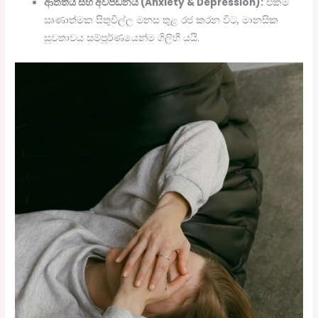
ආතතිය සහ අවපීඩනය (Anxiety & Depression):
එකම
ඍණාත්මක සිතුවිල්ල මනස තුළ රජ කරන විට, මානසික
සුවතාවය සම්පූර්ණයෙන්ම ගිලිහී යයි.