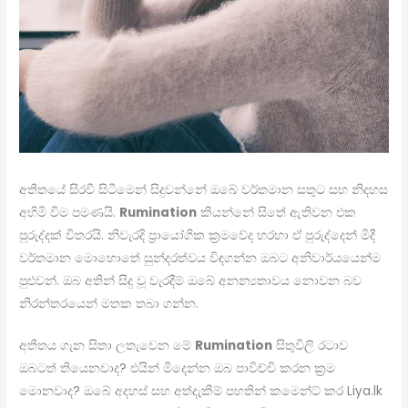
අතීතයේ සිරවී සිටීමෙන් සිදුවන්නේ ඔබේ වර්තමාන සතුට සහ නිදහස
අහිමි වීම පමණයි.
Rumination
කියන්නේ සිතේ ඇතිවන එක
පුරුද්දක් විතරයි. නිවැරදි ප්‍රායෝගික ක්‍රමවේද හරහා ඒ පුරුද්දෙන් මිදී
වර්තමාන මොහොතේ සුන්දරත්වය විඳගන්න ඔබට අනිවාර්යයෙන්ම
පුළුවන්. ඔබ අතින් සිදු වූ වැරදීම් ඔබේ අනන්‍යතාවය නොවන බව
නිරන්තරයෙන් මතක තබා ගන්න.
අතීතය ගැන සිතා ලතැවෙන මේ
Rumination
සිතුවිලි රටාව
ඔබටත් තියෙනවාද? එයින් මිදෙන්න ඔබ පාවිච්චි කරන ක්‍රම
මොනවාද? ඔබේ අදහස් සහ අත්දැකීම් පහතින් කමෙන්ට් කර Liya.lk