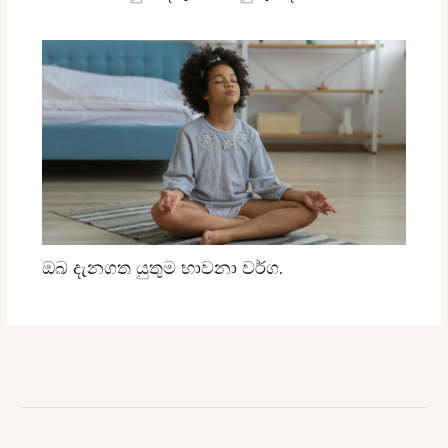
ඔබ දැනගත යුතුම භාවනා වර්ග.