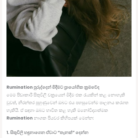
Rumination පුරුද්දෙන් මිදීමට ප්‍රායෝගික ක්‍රමවේද
මෙම පීඩාකාරී සිතුවිලි චක්‍රයෙන් මිදීම එක රැයකින් කළ නොහැකි
වුවත්, නිරන්තර පුහුණුවෙන් ඔබට එය පහසුවෙන්ම පාලනය කරගත
හැකියි. ඒ සඳහා ඔබට භාවිත කළ හැකි මනෝවිද්‍යාත්මක
Rumination
නාශක පියවර කිහිපයක් මෙන්න:
1. සිතුවිලි හඳුනාගෙන ඒවාට “තැනක්” දෙන්න