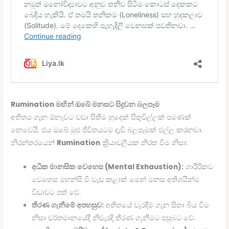
Rumination මඟින් ඔබේ මනසට සිදුවන බලපෑම
අතීතය ගැන ඕනෑවට වඩා සිතීම හුදෙක් සිතුවිල්ලක් පමණක්
නෙවෙයි. එය ඔබේ මුළු ජීවිතයටම දැඩි බලපෑමක් එල්ල කරනවා.
නිරන්තරයෙන්
Rumination
ක්‍රියාවලියක නිරත වීම නිසා:
අධික මානසික වෙහෙස (Mental Exhaustion):
ශාරීරිකව
වෙහෙස මහන්සි වී වැඩ කළාක් මෙන් මනස අතිශයින්ම
විඩාවට පත් වේ.
තීරණ ගැනීමේ අපහසුව:
අතීතයේ වැරදීම් ගැන සිතා බිය වීම
නිසා වර්තමානයේදී නිවැරදි තීරණ ගැනීමට පසුබට වේ.