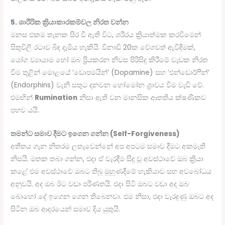
5. ශාරීරික ක්‍රියාකාරකම්වල නිරත වන්න
මනස එකම තැනක සිර වී ඇති විට, ශරීරය ක්‍රියාත්මක කරවීමෙන්
සිතුවිලි රටාව බිඳ දැමිය හැකියි. විනාඩි 20ක වේගවත් ඇවිදීමක්,
යෝග ව්‍යායාම හෝ ඔබ ප්‍රියකරන නිවස පිරිසිදු කිරීමේ වැඩක නිරත
වීම තුළින් මොළයේ ‘ඩොපමයින්’ (Dopamine) සහ ‘එන්ඩොර්ෆින්’
(Endorphins) වැනි සතුට දනවන හෝමෝන ශ්‍රාවය වීම වැඩි වේ.
එමඟින්
Rumination
නිසා ඇති වන මානසික ආතතිය ක්ෂණිකව
පහව යයි.
තමන්ට සමාව දීමට ඉගෙන ගන්න (Self-Forgiveness)
අතීතය ගැන නිතරම ලතැවෙන්නේ අප අපටම සමාව දීමට අකමැති
නිසයි. මතක තබා ගන්න, එදා ඒ වැරදීම සිදු වූ අවස්ථාවේ ඔබ ක්‍රියා
කළේ එම අවස්ථාවේ ඔබට තිබූ මුහුණදීමේ හැකියාව සහ අවබෝධය
අනුවයි. අද ඔබ ඊට වඩා පරිණතයි. එදා සිටි ඔබට වඩා අද ඔබ
බොහෝ දේ ඉගෙන ගෙන තිබෙනවා. එම නිසා, එදා වැරදුණු ඔබට අද
සිටින ඔබ ආදරයෙන් සමාව දිය යුතුයි.