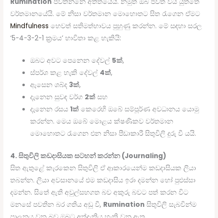
Rumination
පවතින්නේ අතීතයේයි. නමුත් ඔබ ජීවත් විය යුත්තේ
වර්තමානයේයි. මේ නිසා වර්තමාන මොහොතට සිත රැගෙන ඒමට
Mindfulness
හෙවත් සතිමත්භාවය පුහුණු කරන්න. මේ සඳහා සරල
‘5-4-3-2-1 ක්‍රමය’ භාවිතා කළ හැකියි:
ඔබට අවට පෙනෙන දේවල්
5ක්
,
ස්පර්ශ කළ හැකි දේවල්
4ක්
,
ඇසෙන ශබ්ද
3ක්
,
දැනෙන සුවඳ වර්ග
2ක්
සහ
දැනෙන රසය
1ක්
කෙරෙහි ඔබේ සම්පූර්ණ අවධානය යොමු
කරන්න. මෙය ඔබේ මොළය ක්ෂණිකව වර්තමාන
මොහොතට රැගෙන එන නිසා පීඩාකාරී සිතුවිලි දුරු වී යයි.
4. සිතුවිලි කඩදාසියක සටහන් කරන්න (Journaling)
සිත ඇතුළේ කැරකෙන සිතුවිලි ඒ ආකාරයෙන්ම කඩදාසියක ලියා
තබන්න. ලියා අවසානයේ එම කඩදාසිය ඉරා දමන්න හෝ පුළුස්සා
දමන්න. සිතේ ඇති අවුල්සහගත බව අකුරු බවට පත් කරන විට
මනසේ පවතින බර ගතිය අඩු වී,
Rumination
සිතුවිලි සැබවින්ම
පාලනය වන බව ඔබට අත්දැකිය හැකි වනු ඇත.