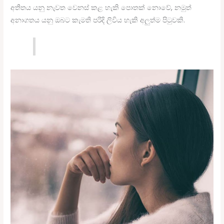
අතීතය යනු නැවත වෙනස් කළ හැකි පොතක් නොවේ, නමුත්
අනාගතය යනු ඔබට කැමති පරිදි ලිවිය හැකි අලුත්ම පිටුවකි.