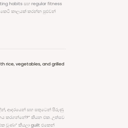
ing habits සහ regular fitness
ේ කෙටි කාලයක් කරන්න පුළුවන්
ින්, ආදරයෙන් සහ සතුටෙන් පිරුණු
නය කරගන්නේ?” කියන එක. උත්සව
ක වුණා” කියලා guilt එකෙන්