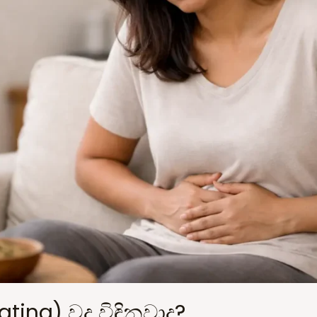
ating) වද විඳිනවාද?