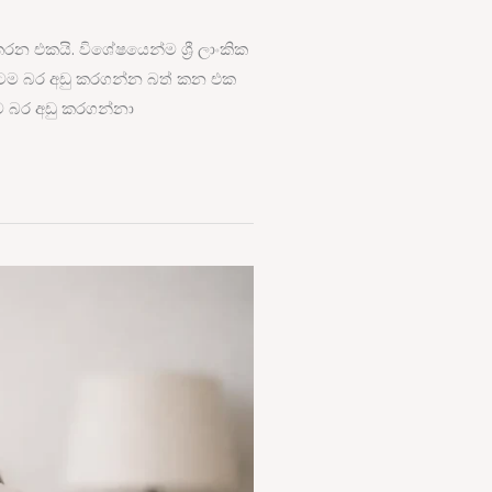
එකයි. විශේෂයෙන්ම ශ්‍රී ලාංකික
තටම බර අඩු කරගන්න බත් කන එක
ව බර අඩු කරගන්නා