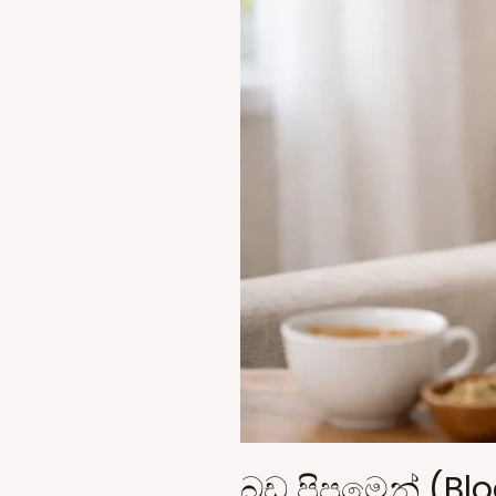
බඩ පිපුමෙන් (Blo