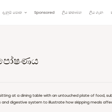
දැනුම් පොත
Sponsored
ලිය කතාබහ
ලිය ගැන
 පෝෂණය