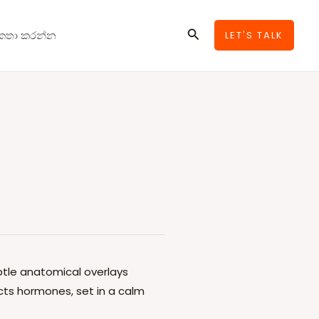
Search
කතා කරන්න
LET'S TALK