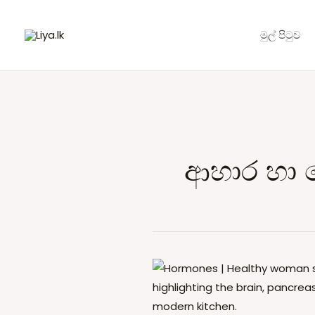
Skip
to
මුල් පිටුව
content
ආහාර හා
Meal
skip
කරන