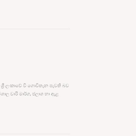
ටම ශ්‍රී ලංකාවේ වී ගොවිතැන පැවති බව
ිශාල වාරි මාර්ග, ජලාශ හා ඇළ