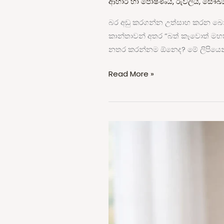
ආහාර හා පෝෂණය
,
රුවලිය
,
සෞඛ්‍
එක
බර අඩු කරගන්න උත්සාහ කරන බොහ
නවත්තන්න
කාන්තාවන් අතර “බත් කෑවොත් මහ
ඕනද?
නතර කරන්නම ඕනෙද? මේ ලිපියෙන් 
Read More »
බඩ
පිපුමෙන්
(Bloating)
වද
විඳිනවාද?