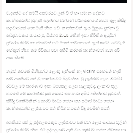
වැදගත්ම දේ තමයි අතවරයට ලක් වී ඒ හා සමාන දේකට
කාන්තාවන්ට මුහුණ දෙන්නට වන්නේ වර්තමානයේ මාධ්‍ය තුල කිසිදු
සදාචාරයක් නොමැති නිසා වේ. කාන්තාවක් ඇය මුහුණ දුන්නා වූ
ඛේදවාචකය ඡායාරූප, විස්තර
මාධ්‍ය
මඟින් ඉතා හිරිකිත අයුරින්
ප්‍රචාරය කිරීම කාන්තාවන් හට මහත් කම්පනයක් ඇති කරයි. මෙවැනි
හේතූන් නිසා තම ජීවිතය පවා අහිමි කරගත් කාන්තාවන් ගැන අපි
අසා තිබේ.
නමුත් තවමත් මිනිසුන්ට ලොකු දැනීමක් නෑ Victim එහෙමත් නැති
නම් අගතියට පත් වූ කාන්තාවට සිදුවන්නා වූ ලැජ්ජාව ගැන. බටහිර
රටවල මේ කාරණාව ඉතා බරපතල ලෙස සැලකුවද, ලංකාව තුල
තවමත් මේ කාරණාව සුළු කොට තකනවා අපිට දකින්නට පුළුවන්.
කිසිදු වගකීමකින් තොරව මාධ්‍ය හරහා සහ සමාජ මාධ්‍ය හරහා
කාන්තාවන්ව ලැජ්ජාවට පත් කිරීම තවමත් සිදු වෙමින් පවතී.
අගතියට පත් වූ පුද්ගලයෙකුව ලැජ්ජාවට පත් වන ලෙස මාධ්‍යය තුලින්
ප්‍රචාරය කිරීම නිසා එම පුද්ගලයාට ඇති විය හැකි මානසික පීඩනය හා