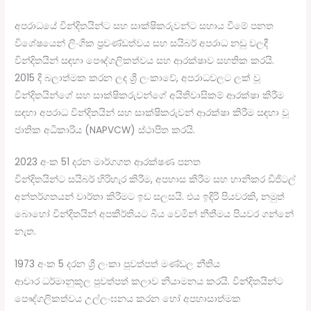
අපරාධයේ වින්දිතයින්ට සහ සාක්ෂිකරුවන්ට සහාය වීමේ පනත
විශේෂයෙන් ලිංගික ප්‍රචණ්ඩත්වය සහ සයිබර් අපරාධ නඩු වලදී
වින්දිතයින් සඳහා පෞද්ගලිකත්වය සහ ආරක්ෂාව සහතික කරයි.
2015 දී බලාත්මක කරන ලද ශ්‍රී ලංකාවේ, අපරාධවලට ලක් වූ
වින්දිතයින්ගේ සහ සාක්ෂිකරුවන්ගේ අයිතිවාසිකම් ආරක්ෂා කිරීම
සඳහා අපරාධ වින්දිතයින් සහ සාක්ෂිකරුවන් ආරක්ෂා කිරීම සඳහා වූ
ජාතික අධිකාරිය (NAPVCW) ස්ථාපිත කරයි.
2023 අංක 51 දරන මාර්ගගත ආරක්ෂණ පනත
වින්දිතයින්ට සයිබර් හිරිහැර කිරීම, අපහාස කිරීම සහ හානිකර ඩිජිටල්
අන්තර්ගතයන් වාර්තා කිරීමට ඉඩ සලසයි. එය ඉදිරි පියවරකි, නමුත්
බොහෝ වින්දිතයින් අපකීර්තියට බිය වෙමින් නීතීමය පියවර ගන්නේ
නැත.
1973 අංක 5 දරන ශ්‍රී ලංකා පුවත්පත් මණ්ඩල නීතිය
ආචාර ධර්මානුකූල පුවත්පත් කලාව නියාමනය කරයි. වින්දිතයින්ට
පෞද්ගලිකත්වය උල්ලංඝනය කරන හෝ අපහාසාත්මක