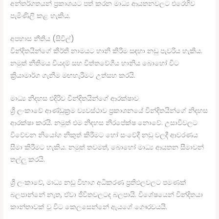
අන්තර්ගතයන් ප්‍රකාශයට පත් කරන මාධ්‍ය ආයතනවලට එරෙහිව
පැමිණිලි කළ හැකිය.
අපහාස නීතිය (සිවිල්)
වින්දිතයින්ගේ කීර්ති නාමයට හානි කිරීම සඳහා නඩු පැවරිය හැකිය.
නමුත් නීතිමය වියදම් සහ චිත්තවේගීය හානිය බොහෝ විට
ක්‍රියාමාර්ග ගැනීම මඟහැරීමට උත්සහ කරයි.
මාධ්‍ය නිදහස එදිරිව වින්දිතයින්ගේ ආරක්ෂාව
ශ්‍රී ලංකාවේ ආණ්ඩුක්‍රම ව්‍යවස්ථාව ප්‍රකාශනයේ වින්දිතයින්ගේ නිදහස
ආරක්ෂා කරයි. නමුත් එම නිදහස නිරපේක්ෂ නොවේ. උසාවිවලට
විවේචන නියෝග නිකුත් කිරීමට හෝ සංවේදී නඩු වලදී ආවරණය
සීමා කිරීමට හැකිය. නමුත් තවමත්, බොහෝ මාධ්‍ය ආයතන සීමාවන්
තල්ලු කරයි.
ශ්‍රී ලංකාවේ, මාධ්‍ය නඩු විභාග අධිකරණ ප්‍රතිඵලවලට පමණක්
බලපාන්නේ නැත, ඒවා ජීවිතවලටද බලපායි. විශේෂයෙන් වින්දිතයා
කාන්තාවක් වූ විට කෙලසෙන්නේ ඇයගේ ගෞරවයයි.