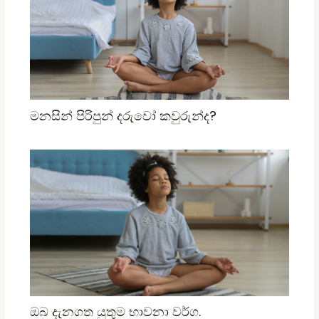
මනසින් පිරිපුන් දරුවෝ කවුරුන්ද?
ඔබ දැනගත යුතුම භාවනා වර්ග.