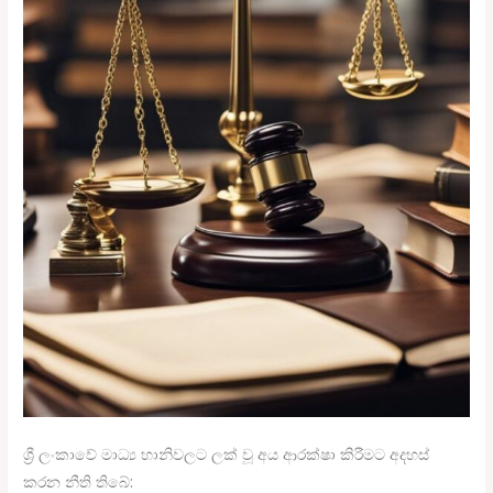
ශ්‍රී ලංකාවේ මාධ්‍ය හානිවලට ලක් වූ අය ආරක්ෂා කිරීමට අදහස්
කරන නීති තිබේ: