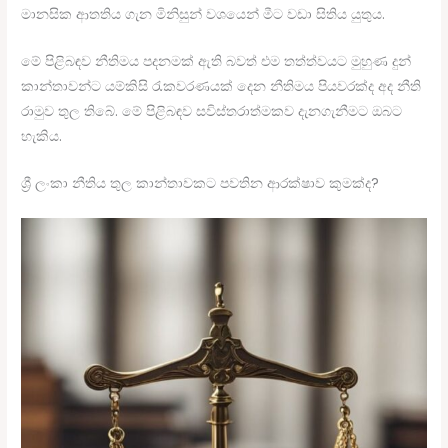
මානසික ආතතිය ගැන මිනිසුන් වශයෙන් මීට වඩා සිතිය යුතුය.
මේ පිළිබඳව නීතිමය පදනමක් ඇති බවත් එම තත්ත්වයට මුහුණ දුන්
කාන්තාවන්ට යම්කිසි රැකවරණයක් දෙන නීතිමය පියවරක්ද අද නීති
රාමුව තුල තිබේ. මේ පිළිබඳව සවිස්තරාත්මකව දැනගැනීමට ඔබට
හැකිය.
ශ්‍රී ලංකා නීතිය තුල කාන්තාවකට පවතින ආරක්ෂාව කුමක්ද?