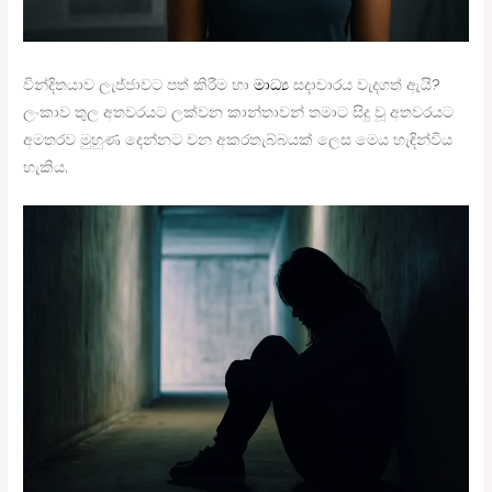
වින්දිතයාව ලැජ්ජාවට පත් කිරීම හා
මාධ්‍ය
සදාචාරය වැදගත් ඇයි?
ලංකාව තුල අතවරයට ලක්වන කාන්තාවන් තමාට සිදු වූ අතවරයට
අමතරව මුහුණ දෙන්නට වන අකරතැබ්බයක් ලෙස මෙය හැඳින්විය
හැකිය.