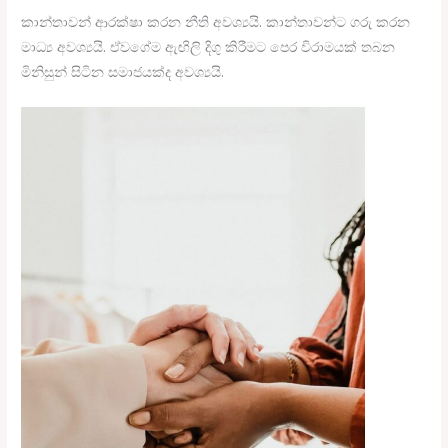
කාන්තාවන් ආරක්ෂා කරන නීති අවශ්‍යයි. කාන්තාවන්ට ගරු කරන
මාධ්‍ය අවශ්‍යයි. ඒවගේම ඇඟිලි දිගු කිරීමට පෙර විරාමයක් තබන
මිනිසුන් සිටින සමාජයක්ද අවශ්‍යයි.