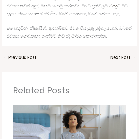
ජීවිතය තවත් අඳුරු මඟට යොමු කරනවා. ඔබේ ප්‍රශ්වලට
විසඳුම
ඔබ
තුළම තියෙනවා—ඔබේ සිත, ඔබේ සෞඛ්‍යය, ඔබේ සබඳතා තුළ.
ඔබ සතුටින්, නිදහසින්, ආරක්ෂිතව ජීවත් විය යුතු පුද්ගලයෙක්. ඔබගේ
ජීවිතය ගොඩනඟා ගැනීමට නිවැරදි මාර්ග තෝරාගන්න.
←
Previous Post
Next Post
→
Related Posts