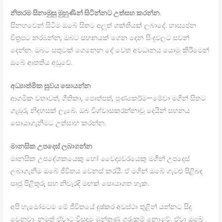
නිතරම සිනාමුසු මුහුණින් සිටින්නට උත්සහ කරන්න
.
සිනහවෙන් සිටීම ඔබේ සිතට අලුත් ශක්තියක් ලබාදේ. හාස්‍යජන
චිත්‍රපට නරඹන්න, ඔබට සහනයක් ගෙන දෙන සිංදුවලට සවන්
දෙන්න. ඔබට සතුටක් ගෙනෙන දේ වෙත අවධානය යොමු කිරීමෙන්
ඔබේ ආතතිය අඩුවේ.
අධ්‍යාත්මික සුවය සොයන්න
ආගමික වතාවත්, ගීතිකා, පොත්පත්, පුණ්‍යකර්ම—මේවා මගින් සිතට
ගැඹුරු නිදහසක් ලැබේ. ඔබ විශ්වාසකරන්නාවූ දෙයින් සහනය
සොයාගැනීමට උත්සාහ කරන්න.
මානසික උපදෙස් ලබාගන්න
මානසික උපදේශකයෙකු හෝ වෛද්‍යවරයෙකු මගින් උපදෙස්
ලබාගැනීම ඔබේ ජීවිතය වෙනස් කරයි. ඒ මගින් ඔබේ ගැටළු පිළිබඳ
සෘජු පිළිතුරු සහ නිවැරදි මඟක් සොයාගත හැක.
අපි හැමෝමටම මේ ජීවිතයේ දුෂ්කර අවස්ථා තුළින් යන්නට සිදු
වෙනවා. නමුත් ඒවාට විසඳුම මන්ත්‍රණ ගුරුකම් නොවේ. ඒවා ඔබේ