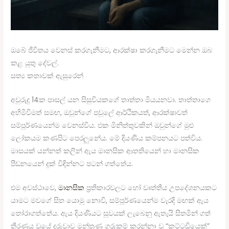
ඔබේ ජීවිතය වෙනස් කරගැනීමට, ආරක්ෂා කරගැනීමට මෙන්න ඔබ
කළ යුතු දේවල්.
සත්‍ය කතාවක් ඇසුරෙන්
අවුරුදු 14ක පාසල් යන සිසුවියකගේ තාත්තා මියයනවා. තාත්තාගෙ
අහිමිවීමත් සමඟ, ඔවුන්ගේ පවුලේ ආර්ථිකයත්, ආරක්ෂාවත්
සම්පූර්ණයෙන්ම වෙනස්විය. එක මිනිත්තුවකින් ඔවුන්ගේ මුළු
ලෝකයම කණපිට පෙරලුනේය. මේ දියණිය කම්පනයට පත්විය.
මාසයක් යන්නත් කලින් ඇය මානසික ආතතියෙන් හා මානසික
පීඩනයෙන් දුක් විඳින්නට පටන් ගත්තේය.
එම අවස්ථාවෙ,
මානසික
ප්‍රතිකාරවලට හෝ වෘත්තීය උපදේශනයකට
යාමට මවගේ සිත යොමු නොවී, සම්පූර්ණයෙන්ම වැරදි මඟක් ඇය
තෝරාගත්තේය. ඇය දියණියට සුවයක් ලැබෙනු ඇතැයි සිතමින් ගත්
තීරණය වූයේ දරුවාව මන්ත්‍රණ ගුරුකම් කරන්නා වූ “කට්ටඩියෙක්”