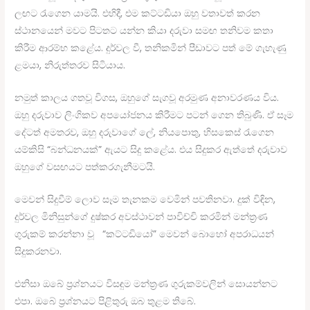
ලඟට රැගෙන යාමයි. එහිදී, එම කට්ටඩියා ඔහු වතාවත් කරන
ස්ථානයෙන් මවට පිටතට යන්න කියා දරුවා සමඟ තනිවම කතා
කිරීම ආරම්භ කළේය. දුර්වල වී, තනිකමින් පීඩාවට පත් මේ ගැහැණු
ළමයා, නිරුත්තරව සිටියාය.
නමුත් කාලය ගතවූ විගස, ඔහුගේ සැගවූ අරමුණ අනාවරණය විය.
ඔහු දරුවාව ලිංගිකව අපයෝජනය කිරීමට පටන් ගෙන තිබුණි. ඒ සෑම
දේටත් අමතරව, ඔහු දරුවාගේ ලේ, නියපොතු, හිසකෙස් රැගෙන
යම්කිසි “බන්ධනයක්” ඇයට සිදු කළේය. එය සිදුකර ඇත්තේ දරුවාව
ඔහුගේ වසඟයට පත්කරගැනීමටයි.
මෙවන් සිදුවීම් ලොව සෑම තැනකම වෙමින් පවතිනවා. දුක් විඳින,
දුර්වල මිනිසුන්ගේ දුෂ්කර අවස්ථාවන් පාවිච්චි කරමින් මන්ත්‍රණ
ගුරුකම් කරන්නා වූ “කට්ටඩියෝ” මෙවන් බොහෝ අපරාධයන්
සිදුකරනවා.
එනිසා ඔබේ ප්‍රශ්නයට විසඳුම මන්ත්‍රණ ගුරුකම්වලින් සොයන්නට
එපා. ඔබේ ප්‍රශ්නයට පිළිතුරු ඔබ තුළම තිබේ.