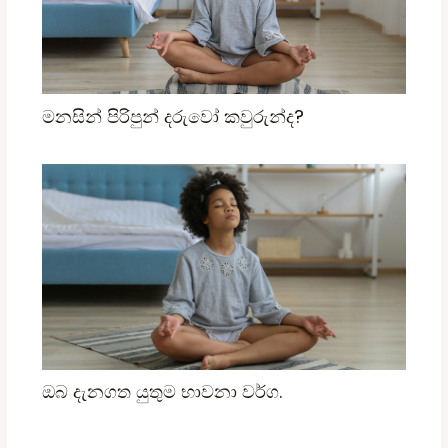
මනසින් පිරිපුන් දරුවෝ කවුරුන්ද?
ඔබ දැනගත යුතුම භාවනා වර්ග.