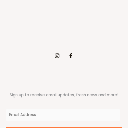
Sign up to receive email updates, fresh news and more!
E
m
a