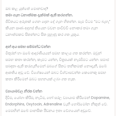
ඔබ කළ යුත්තේ මොනවාද?
තමා ගැන ධනාත්මක දැක්මක් ඇති කරගන්න.
ජීවිතයට අරුතක් ගෙන දෙන දේ ගැන හිතන්න. සෑම විටම “මට බැහැ”
කියන ඍණ අදහස් තියෙන වචන පාවිච්චි නොකර තමා ගැන
ධනාත්මකව සිතන්නට සිත පුහුණු කර ගත යුතුය.
අන් අය සමඟ සම්බන්ධ වන්න
මිතුරන් හා ඔබේ ආදරණීයයන් සමඟ කාලය ගත කරන්න. ඔවුන්
සමඟ කතා කරන්න, කෑමට යන්න, චිත්‍රපයක් නැරඹීමට යන්න. සමාජ
සබඳතා ඇති කරගැනීමෙන් ඔබගේ සිතට තනිකමක් නොදැනී, ඔබේ
ආතතිය අඩු වේ. විශේෂයෙන් ඔබට විශ්වාසවන්ත කෙනෙකු සමඟ
කතා කිරීමෙන් ඔබට සහනයක් ලබා ගත හැක.
ව්‍යායාමවල නිරත වන්න
දිවීම, යෝගා කිරීම, නැටීම, හෝ සරල ව්‍යායාම කිරීමෙන් Dopamine,
Endorphins, Oxytocin, Adrenaline වැනි හෝර්මෝන නිකුත් වේ.
මෙමඟින් ඔබේ මානසික පීඩනය ඉතා වේගයෙන් අඩුවේ.