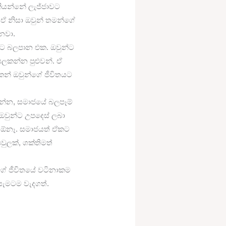
කියන්නේ ලැජ්ජාවට
ඒ නිසා ඔවුන් තමන්ගේ
නවා.
ට බලපාන එක. ඔවුන්ට
සලකන්න පුළුවන්. ඒ
න් ඔවුන්ගේ ජීවිතයට
න්න, සමාජයේ බලපෑම්
වුන්ට උපදෙස් ලබා
න ඕනෑ. සමාජයත් ඒකට
ුලක්, ශක්තිමත්
ගේ ජීවිතයේ වටිනාකම
සැමටම වැදගත්.