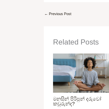
←
Previous Post
Related Posts
මනසින් පිරිපුන් දරුවෝ
කවුරුන්ද?