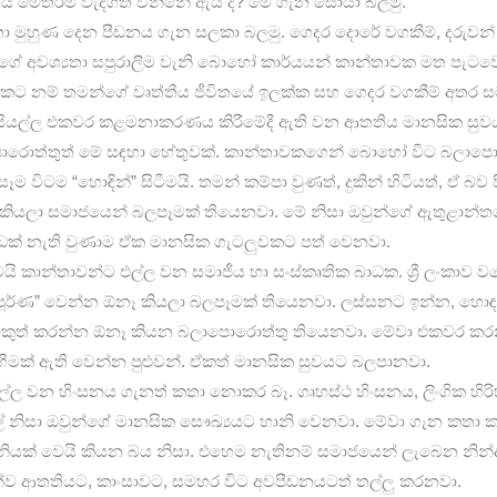
ය මෙතරම් වැදගත් වන්නේ ඇයි ද? මේ ගැන සොයා බලමු.
තා මුහුණ දෙන පීඩනය ගැන සලකා බලමු. ගෙදර දොරේ වගකීම්, දරුවන්
ගේ අවශ්‍යතා සපුරාලීම වැනි බොහෝ කාර්යයන් කාන්තාවක මත පැට
වකට නම් තමන්ගේ වෘත්තීය ජීවිතයේ ඉලක්ක සහ ගෙදර වගකීම් අතර 
ේ සියල්ල එකවර කළමනාකරණය කිරීමේදී ඇති වන ආතතිය මානසික සු
ොරොත්තුත් මේ සඳහා හේතුවක්. කාන්තාවකගෙන් බොහෝ විට බලාප
ම විටම “හොඳින්” සිටීමයි. තමන් කම්පා වුණත්, දුකින් හිටියත්, ඒ 
 කියලා සමාජයෙන් බලපෑමක් තියෙනවා. මේ නිසා ඔවුන්ගේ ඇතුළාන්ත
ඉඩක් නැති වුණාම ඒක මානසික ගැටලුවකට පත් වෙනවා.
යි කාන්තාවන්ට එල්ල වන සමාජීය හා සංස්කෘතික බාධක. ශ්‍රී ලංකා
පූර්ණ” වෙන්න ඕනෑ කියලා බලපෑමක් තියෙනවා. ලස්සනට ඉන්න, හොඳ
වකුත් කරන්න ඕනෑ කියන බලාපොරොත්තු තියෙනවා. මේවා එකවර කරන
ැඟීමක් ඇති වෙන්න පුළුවන්. ඒකත් මානසික සුවයට බලපානවා.
්ල වන හිංසනය ගැනත් කතා නොකර බෑ. ගෘහස්ථ හිංසනය, ලිංගික හිරි
 නිසා ඔවුන්ගේ මානසික සෞඛ්‍යයට හානි වෙනවා. මේවා ගැන කතා
ියක් වෙයි කියන බය නිසා. එහෙම නැතිනම් සමාජයෙන් ලැබෙන නින්
න්ව ආතතියට, කාංසාවට, සමහර විට අවපීඩනයටත් තල්ලු කරනවා.