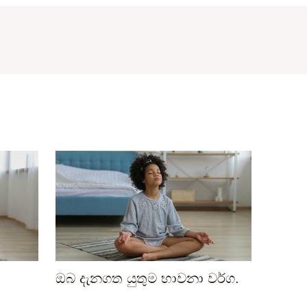
ඔබ දැනගත යුතුම භාවනා වර්ග.