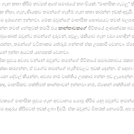
ය ගැන කතා කිරීම තවමත් අපේ සමාජයේ තහංචියක්. “මානසික ගැටලු” 
 නිසා, ගැහැණියකට තමන්ගේ හැඟීම් ගැන කතා කරන්න ඉඩක් අඩුයි. 
ියම දරාගෙන ඉන්නවා. මේක ඔවුන්ගේ මානසික සෞඛ්‍යයට තවත් බලපා
ෙන්න තවත් හේතුවක් තමයි එය
කාන්තාවකගේ
ජීවිතයේ ගුණාත්මක බව
බුණොත් ඔවුන්ට තමන්ගේ දරුවන්, පවුල, රැකියාව ගැන වඩා හොඳින් 
්න, තමන්ගේ වටිනාකම තේරුම් ගන්නත් ඒක උපකාරි වෙනවා. ඒකෙ
්නේ ඉන්න අයටත් යහපතක් වෙනවා.
ික සුවය අවශ්‍ය වන්නේ ඔවුන්ට තමන්ගේ ජීවිතයේ සමබරතාවය රැකග
්ෂා කරගන්න, ඒ වගේම තමන්ගේ හැඟීම්වලට ඉඩක් දෙන්න. ඒ සඳහා ඔ
ෙන දේවල් කියන්න, අවශ්‍ය නම් වෘත්තීය උපකාර ගන්න ඉඩ ලැබෙන්
ද, මානසිකව ශක්තිමත් කාන්තාවන් ඉන්නවා නම්, ඒකෙන් ශක්තිමත් පව
වකගේ මානසික සුවය ගැන අවධානය යොමු කිරීම යනු ඔවුන්ට තමන්
ම ආදරය කිරීමටත් ඉඩක් ලබා දීමයි. ඒක ඔවුන්ට විතරක් නෙමෙයි, අප 