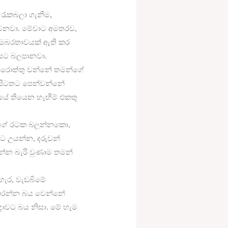
 රැකබලා ගැනීම,
වෙනවා. මේවාට අමතරව,
සමබරතාවයක් ඇති කර
වයට බලපානවා.
ොරොත්තු වන්නේ තමන්ගේ
බව පිටතට පෙන්වන්නේ
යේ තියෙන හැඟීම් එකතු
ව වගේ රටක බලන්නකො,
ට උයන්න, දරුවන්
්න බැරි වුණාම තමන්
හැර, වැඩබිමේ
 කරන්න බය වෙන්නේ
දාවට බය නිසා. මේ හැම