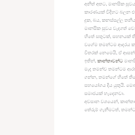
අනිත් අතට, මානසික සුව
කාරණයක් විදිහට බලන එක
දුක, බය, කනස්සල්ල තන
මානසික සුවය වැදගත් ව
හිතේ සතුටක්, සහනයක් ති
වගේම තමන්ටම ආදරය කරන
විතරක් නෙමෙයි, ඒ ආසන
ඉතින්,
කාන්තාවන්ට
මානස
මැද තමන්ව තමන්ටම ආරක
ගන්න, තමන්ගේ හිතේ තිය
සහයෝගය දිය යුතුයි. මොක
සමාජයක් හැදෙනවා.
අවසාන වශයෙන්, කාන්තා
තේරුම් ගැනීමටත්, තමන්ට