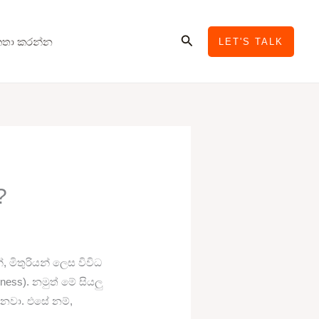
Search
තා කරන්න
LET'S TALK
?
, මිතුරියන් ලෙස විවිධ
ness). නමුත් මේ සියලු
නවා. එසේ නම්,