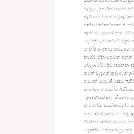
කාන්තාවන්ට මානසික සුව
පළමුව, කාන්තාවන් දිනප
සැමියාගේ හෝ පවුලේ අය
රැකියාවක් කරන කාන්තා
ගැනීමට සිදු වෙනවා. ම
දෙවනුව, සමාජයේ බලාප
හැඟීම් පාලනය කරගෙන, සෑ
නැතිව සිනාසෙමින් ඉන්න
වෙලා, ඒවා පිට කරන්න 
තවත් වැදගත් කරුණක් තම
තවමත් ගැහැණියකට “පරි
හදන්න, ඒ වගේම රැකියා
“ප්‍රමාණවත් නෑ” කියන හ
ඒ වගේම, කාන්තාවන්ට එල
අසාධාරණකම් වගේ දේවල්
ඒකෙන් තමන්ටම වඩා හාන
දෙයක්ම එකතු වෙලා ඔවු