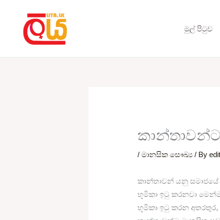
Skip
to
මුල් පිටුව
content
කාන්තාවන්ට
/
මානසික සෞඛ්‍ය
/ By
edi
කාන්තාවන් යනු සමාජයේ ප්‍
භූමිකා ඉටු කරනවා මෙන්ම,
භූමිකා ඉටු කරන අතරතුර