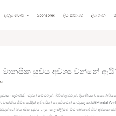
දැනුම් පොත
Sponsored
ලිය කතාබහ
ලිය ගැන
ක
 මානසික සුවය අවශ්‍ය වන්නේ ඇයි
tor
රධාන කුළුණකි. ඔවුන් මව්වරුන්, බිරින්දෑවරුන්, දියණියන්, සහෝදරියන්
 වෘත්තීය ජීවිතයේදීත් අතිශයින් කැපවීමෙන් කටයුතු කරති(Mental Well
, ඔවුන්ගේ මානසික සුවය ගැන සැලකිලිමත් වීම බොහෝ විට අමතක වෙ