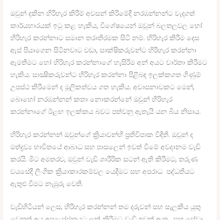
ඔවුන් දකින හිරිහැර කිරීම් අවසන් කිරීමේදී නරඹන්නන්ට වැදගත්
කාර්යභාරයක් ඉටු කළ හැකිය, විශේෂයෙන් ඔවුන් බලතලවල හෝ
හිරිහැර කරන්නාට සමාන තරාතිරමක සිටී නම්. හිරිහැර කිරීම දෙස
ඇස් පියාගෙන සිටිනවාට වඩා, සාක්ෂිකරුවන්ට හිරිහැර කරන්නා
ඇමතීමට හෝ හිරිහැර කරන්නාගේ හැසිරීම අන් අයට වාර්තා කිරීමට
හැකිය. සාක්‍ෂිකරුවන්ට හිරිහැර කරන්නා පිළිබඳ ඉලක්කගත ගිණුම්
උපස්ථ කිරීමෙන් ද මූලිකත්වය ගත හැකිය. අවාසනාවකට මෙන්,
බොහෝ නරඹන්නන් කතා නොකරන්නේ ඔවුන් හිරිහැර
කරන්නාගේ ඊළඟ ඉලක්කය බවට පත්වනු ඇතැයි යන බිය නිසාය.
හිරිහැර කරන්නන් ඔවුන්ගේ ක්‍රියාවන්හි ප්‍රතිවිපාක විඳිති. ඔවුන් ද
මත්ද්‍රව්‍ය භාවිතයේ ආබාධ සහ පාසලෙන් ඉවත් වීමේ අවදානම වැඩි
කරයි. මීට අමතරව, ඔවුන් වැඩි ශාරීරික සටන් ඇති කිරීමට, තරුණ
වයසේදී ලිංගික ක්‍රියාකාරකම්වල යෙදීමට සහ අපරාධ පද්ධතියට
ඇතුළු වීමට නැඹුරු වෙති.
වැඩිහිටියන් ලෙස, හිරිහැර කරන්නන් තම දරුවන් සහ සැලකිය යුතු
වෙනත් අය අපයෝජනයට ලක් කිරීමට වැඩි ඉඩක් ඇත. සහ සේවා