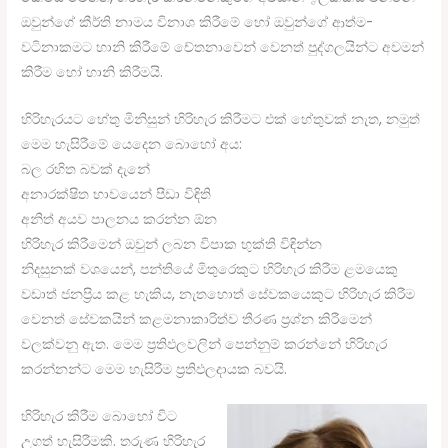
ඔවුන්ගේ කීර්ති නාමය විනාශ කිරීමේ හෝ ඔවුන්ගේ ආත්ම-
වටිනාකමට හානි කිරීමේ චේතනාවෙන් වෙනත් පුද්ගලයින්ට අවමන්
කිරීම හෝ හානි කිරීමයි.
හිරිහැරයට හේතු මිනිසුන් හිරිහැර කිරීමට එක් හේතුවක් නැත, නමුත්
මෙම හැසිරීමේ යෙදෙන බොහෝ අය:
බල රහිත බවක් දැනේ
අනාරක්ෂිත භාවයෙන් පීඩා විඳිති
අනිත් අයව පාලනය කරන්න ඕන
හිරිහැර කිරීමෙන් ඔවුන් ලබන විපාක භුක්ති විඳින්න
නිදසුනක් වශයෙන්, පන්තියේ මිතුරෙකුට හිරිහැර කිරීම ළමයෙකු
වඩාත් ජනප්‍රිය කළ හැකිය, නැතහොත් සේවකයෙකුට හිරිහැර කිරීම
වෙනත් සේවකයින් කළමනාකාරිත්ව තීරණ ප්‍රශ්න කිරීමෙන්
වලක්වනු ඇත. මෙම ප්‍රතිඵලවලින් පෙන්නුම් කරන්නේ හිරිහැර
කරන්නන්ට මෙම හැසිරීම ප්‍රතිඵලදායක බවයි.
හිරිහැර කිරීම බොහෝ විට
උගත් හැසිරීමකි. තරුණ හිරිහැර