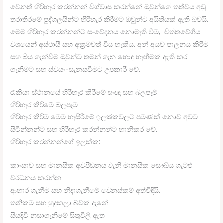
වෙනත් හිරිහැර කරන්නන් විශ්වාස කරන්නේ ඔවුන්ගේ තත්වය අඩු
තරාතිරමේ පුද්ගලයින්ට හිරිහැර කිරීමට ඔවුන්ට අයිතියක් ඇති බවයි.
මෙම හිරිහැර කරන්නන්ට සංවේදනය නොමැති වීම, චිත්තවේගීය
වශයෙන් අස්ථායී සහ අක්‍රමවත් විය හැකිය. අන් අයව පාලනය කිරීම
සහ බිය ගැන්වීම ඔවුන්ට තමන් ගැන හොඳ හැඟීමක් ඇති කර
ගැනීමට සහ ස්වයං-සැනසවීමට උපකාරී වේ.
රැකියා ස්ථානයේ හිරිහැර කිරීමේ සංඥා සහ බලපෑම්
හිරිහැර කිරීමේ බලපෑම
හිරිහැර කිරීම මෙම හැසිරීමේ ඉලක්කවලට පමණක් නොව අවට
සිටින්නන්ට සහ හිරිහැර කරන්නන්ට හානිකර වේ.
හිරිහැර කරන්නන්ගේ ඉලක්ක:
කාංසාව සහ මානසික අවපීඩනය වැනි මානසික සෞඛ්ය ගැටළු
වර්ධනය කරන්න
ආහාර ගැනීම සහ නිදාගැනීමේ වෙනස්කම් අත්විඳියි.
තනිකම සහ හුදකලා බවක් දැනේ
සියදිවි නසාගැනීමේ සිතුවිලි ඇත