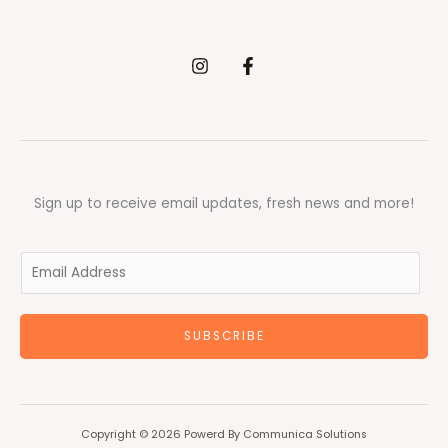
Sign up to receive email updates, fresh news and more!
E
m
a
SUBSCRIBE
i
l
*
Copyright © 2026 Powerd By Communica Solutions