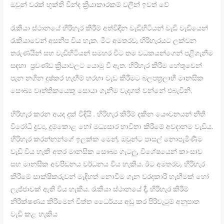
ඔවුන් වරක් භුක්ති වින්ද ක්‍රියාකාරකම් වලින් ඉවත් වේ
රැකියා ස්ථානයේ හිරිහැර කිරීම් අත්විඳින වැඩිහිටියන් වැඩි වැඩියෙන්
රැකියාවෙන් අසනීප විය හැක. මීට අමතරව, හිරිහැරයට ලක්වන
තරුණයින් සහ වැඩිහිටියන් සමහර විට තම වධකයන්ගෙන් පළිගැනීම
සඳහා ප්‍රචණ්ඩ ක්‍රියාවලට යොමු වී ඇත. හිරිහැර කිරීම හේතුවෙන්
පැන නගින දුෂ්කර හැඟීම් හරහා වැඩ කිරීමට බලපත්‍රලාභී මානසික
සෞඛ්‍ය වෘත්තිකයෙකු සොයා ගැනීම වැදගත් වන්නේ එබැවිනි.
හිරිහැර කරන අයද දුක් විඳියි . හිරිහැර කිරීම් දකින යෞවනයන් නීති
විරෝධී ද්‍රව්‍ය, දුම්කොළ හෝ මධ්‍යසාර භාවිතා කිරීමේ අවදානම වැඩිය.
හිරිහැර කරන්නන්ගේ ඉලක්ක මෙන්, ඔවුන්ට පාසල් නොපැමිණීම
වැඩි විය හැකි අතර මානසික සෞඛ්‍ය ගැටලු, විශේෂයෙන් කාංසාව
සහ මානසික අවපීඩනය වර්ධනය විය හැකිය. ඊට අමතරව, හිරිහැර
කිරීමේ සාක්ෂිකරුවන් මැදිහත් නොවීම ගැන වරදකාරි හැඟීමක් හෝ
ලැජ්ජාවක් ඇති විය හැකිය. රැකියා ස්ථානයේ දී, හිරිහැර කිරීම්
නිරීක්ෂණය කිරීමෙන් චිත්ත ධෛර්යය අඩු කර පිරිවැටුම් අනුපාත
වැඩි කළ හැකිය