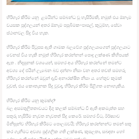
හිරිහැර කිරීම යනු ළමයින්ට සම්බන්ධ වූ හැසිරීමකි, නමුත් එය ඕනෑම
වයසක පුද්ගලයන් අතර ඕනෑම පසුබිමක-පාසල්, කුටුම්භ, සේවා
ස්ථානවල සිදු විය හැක.
හිරිහැර කිරීම පිටුපස ඇති ගාමක බලවේග පුද්ගලයාගෙන් පුද්ගලයාට
වෙනස් විය හැකි නමුත් හිරිහැර කරන්නන් පොදු ලක්ෂණ කිහිපයක්
ඇත . නිදසුනක් වශයෙන්, සමහර අය හිරිහැර කරන්නේ තමන්ට
අවශ්‍ය දේ එයින් ලැබෙන බව දන්නා නිසා වන අතර තවත් සමහරු
හිරිහැර කරන්නේ ඔවුන් දැඩි අනාරක්ෂිත නිසා ය. හේතුව කුමක්
වුවත්, එය කොතැනක සිදු වුවද, හිරිහැර කිරීම පිළිගත නොහැකිය.
හිරිහැර කිරීම යනු කුමක්ද?
බල අසමතුලිතතාවයට දිගු කලක් සම්බන්ධ වී ඇති අකමැත්ත සහ
සතුරු හැසිරීම නැවත නැවතත් සිදු කෙරේ. සමහර විට, ඊර්ෂ්‍යාව
මිනිසුන්ව හිරිහැර කිරීමට පොලඹවයි; හිරිහැර කරන්නන්ට තමන් සතු
කර ගැනීමට අවශ්‍ය පුද්ගලික ගති ලක්ෂණ, කුසලතා, සබඳතා හෝ