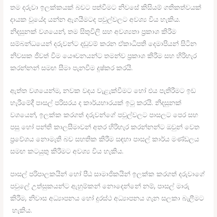
තම දරුවා ඉලක්කයක් බවට පත්වීමට නිවසේ කිසියම් ගතිකත්වයක්
දායක වූයේද යන්න ඇගයීමටද පවුල්වලට අවශ්‍ය විය හැකිය.
නිදසුනක් වශයෙන්, තම සිතුවිලි සහ අවශ්‍යතා ප්‍රකාශ කිරීම
සම්බන්ධයෙන් දරුවන්ට දඬුවම් කරන ඒකාධිපති දෙමාපියන් සිටින
නිවසක ජීවත් වීම යෞවනයන්ට තමන්ව ප්‍රකාශ කිරීම සහ හිරිහැර
කරන්නන් සමඟ සීමා පැනවීම දුෂ්කර කරයි.
ඇත්ත වශයෙන්ම, නවක වදය වැළැක්වීමට හෝ එය පැතිරීමට ඉඩ
හැරීමේදී පාසල් පරිසරය ද කාර්යභාරයක් ඉටු කරයි. නිදසුනක්
වශයෙන්, ඉලක්ක කරගත් දරුවන්ගේ පවුල්වලට පාසලට පෙර සහ
පසු හෝ පන්ති කාලසීමාවන් අතර හිරිහැර කරන්නන්ට ඔවුන් වෙත
ප්‍රවේශය නොමැති බව සහතික කිරීම සඳහා පාසල් කාර්ය මණ්ඩලය
සමඟ කටයුතු කිරීමට අවශ්‍ය විය හැකිය.
පාසල් පරිපාලකයින් හෝ පීඨ සාමාජිකයින් ඉලක්ක කරගත් දරුවාගේ
පවුලේ උත්සුකයන්ට ඇහුම්කන් නොදෙන්නේ නම්, පාසල් මාරු
කිරීම, නිවාස අධ්‍යාපනය හෝ දුරස්ථ අධ්‍යාපනය ගැන සලකා බැලීමට
හැකිය.