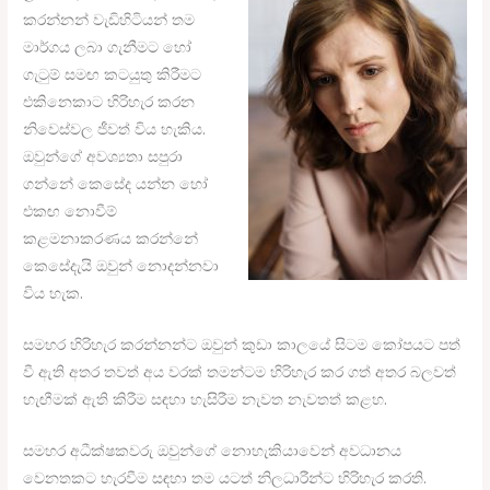
කරන්නන් වැඩිහිටියන් තම
මාර්ගය ලබා ගැනීමට හෝ
ගැටුම් සමඟ කටයුතු කිරීමට
එකිනෙකාට හිරිහැර කරන
නිවෙස්වල ජීවත් විය හැකිය.
ඔවුන්ගේ අවශ්‍යතා සපුරා
ගන්නේ කෙසේද යන්න හෝ
එකඟ නොවීම්
කළමනාකරණය කරන්නේ
කෙසේදැයි ඔවුන් නොදන්නවා
විය හැක.
සමහර හිරිහැර කරන්නන්ට ඔවුන් කුඩා කාලයේ සිටම කෝපයට පත්
වී ඇති අතර තවත් අය වරක් තමන්ටම හිරිහැර කර ගත් අතර බලවත්
හැඟීමක් ඇති කිරීම සඳහා හැසිරීම නැවත නැවතත් කළහ.
සමහර අධීක්ෂකවරු ඔවුන්ගේ නොහැකියාවෙන් අවධානය
වෙනතකට හැරවීම සඳහා තම යටත් නිලධාරීන්ට හිරිහැර කරති.