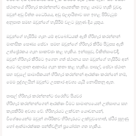
ස්ථානයේ හිරිහැර කරන්නන්ට ආයතනික ඉහළ යාමට හැකි වුවද,
ඔවුන් අඩු චිත්ත ධෛර්යය, අඩු ඵලදායිතාව සහ ඉහළ පිරිවැටුම්
අනුපාත සමඟ ඔවුන්ගේ හැසිරීම් වලට මුහුණ දිය යුතුය.
ඔවුන්ගේ හැසිරීම ගැන යම් අවබෝධයක් ඇති හිරිහැර කරන්නන්
මානසික සෞඛ්‍ය සේවා සමඟ ඔවුන්ගේ හිරිහැර කිරීම පිටුපස ඇති
උත්ප්‍රේරකය ගැන සාකච්ඡා කළ හැකිය. ඉන්පසුව, චිකිත්සාවේදී,
ඔවුන් හිරිහැර කිරීමට ඉගෙන ගත් ස්ථානය සහ ඔවුන්ගේ හැසිරීම අන්
අයට බලපාන ආකාරය ගැන කතා කළ හැකිය. පාසල්, සේවා ස්ථාන
සහ පවුලේ සාමාජිකයන් හිරිහැර කරන්නන් ආරක්ෂා කරන්නේ නම්,
මෙම පුද්ගලයින් ඔවුන්ට උපකාර අවශ්‍ය යැයි නොසිතනු ඇත.
පාසල් හිරිහැර කරන්නන්ට එරෙහිව පියවර
හිරිහැර කරන්නන්ගෙන් ආරක්ෂා වීමට සාමාන්‍යයෙන් උත්සාහය සහ
කැපකිරීම් අවශ්‍ය වේ. හිරිහැරයට ලක්වන යෞවනයන්,
විශේෂයෙන්ම ඔවුන් ශාරීරිකව හිරිහැරයට ලක්වුවහොත්, ස්ථීර පුහුණු
හෝ ආත්මාරක්ෂක පන්තිවලින් ප්‍රයෝජන ගත හැකිය.