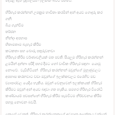
දේපළ ඇති පුද්ගලයින් ඉලක්ක බවට පත්වේ.
හිරිහැර කරන්නන් උපක්‍රම භාවිතා කරමින් අන් අයව ගොදුරු කර
ගනී:
බිය ගැන්වීම
තර්ජන
නින්දා අපහාස
හිතාමතාම බැහැර කිරීම
කටකතා සහ බොරු පතුරුවනවා
හිරිහැර කිරීම වර්ණාවලියක් මත පවතී. සියලුම හිරිහැර කරන්නන්
ළමයින් දන්නා පරිදි පහර දීමට හෝ වාචික හිරිහැර සඳහා යොමු
නොවේ. වැඩිහිටියන් හිරිහැර කරන්නන් ඔවුන්ගේ මුහුණුවලට
අපහාස කරනවාට වඩා ඔවුන්ගේ ඉලක්කවලට එරෙහිව මඩ
ව්‍යාපාරවල යෙදිය හැකිය. ඔවුන් වෙනුවෙන් ඉලක්කයක් හිරිහැර
කිරීමට ඔවුන් අන් අයව බඳවා ගත හැකිය. සමහර හිරිහැර විරෝධී
කණ්ඩායම් පවසන්නේ හිරිහැර කිරීම සැමවිටම නිර්වචනය කිරීම
පහසු නොවන බවයි.
කෙසේ වෙතත්, හිරිහැර කරන්නෙකුගේ අවසාන ඉලක්කය වන්නේ