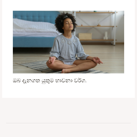
ඔබ දැනගත යුතුම භාවනා වර්ග.