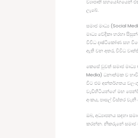
ව්‍යාපෘති සහයෝගයෙන් එ
ලැබේ.
සමාජ මාධ්‍ය (Social Med
මාධ්‍ය වේදිකා හරහා සිසු
විවිධ දෘෂ්ටිකෝණ සහ වි
ඇති වන අතර, විවිධ වෘත්
කෙසේ වුවත් සමාජ මාධ්‍ය 
Media) ධනාත්මක ව භාවි
විට එම අන්තර්ගතය වලංගු
වැඩිහිටියන්ගේ මඟ පෙන්වී
අංකය, පාසල් විස්තර වැනි 
ඔබ, අධ්‍යාපනය සඳහා සම
කරන්න. නිකරුනේ සමාජ මා