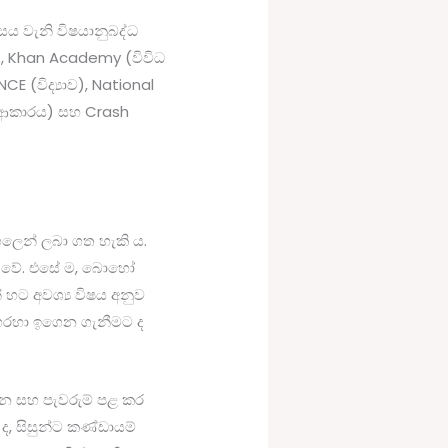
සය වැනි විෂයානුබද්ධ
්), Khan Academy (විවිධ
CE (විද්‍යාව), National
න ආකාරය) සහ Crash
හලෙන් ලබා ගත හැකි ය.
රී වේ. එසේ ම, බොහෝ
 හට අවශ්‍ය විෂය අනුව
රම හරහා ඉගෙන ගැනීමට ද
්ධන සහ පැවරුම් පළ කර
ද, සිසුන්ට කණ්ඩායම්