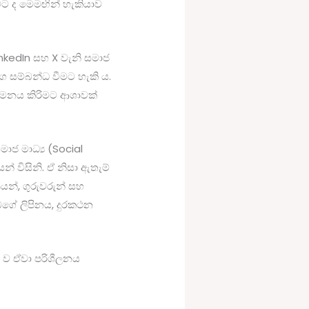
මට ද මෙමඟින් හැකියාව
LinkedIn සහ X වැනි සමාජ
මග සම්බන්ධ වීමට හැකි ය.
ුගමනය කිරිමට ආශාවක්
ාජ මාධ්‍ය (Social
 විසිනි. ඒ නිසා ඇතැම්
යන්, ගුරුවරුන් සහ
ඔබගේ ලිපිනය, දුරකථන
 ව ඒවා පරිශීලනය