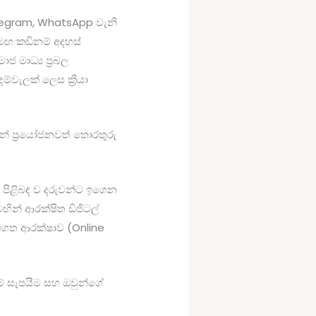
elegram, WhatsApp වැනි
සමඟ කඩිනම් අදහස්
 මාධ්‍ය ප්‍රබල
්වැලක් ලෙස ක්‍රියා
ෙන් ප්‍රයෝජනවත් තොරතුරු
ය පිළිබඳ ව දරුවන්ට ඉගෙන
ඟින් ආරක්ෂිත ඩිජිටල්
ර්ගගත ආරක්ෂාව (Online
් සැපයීම සහ ඔවුන්ගේ