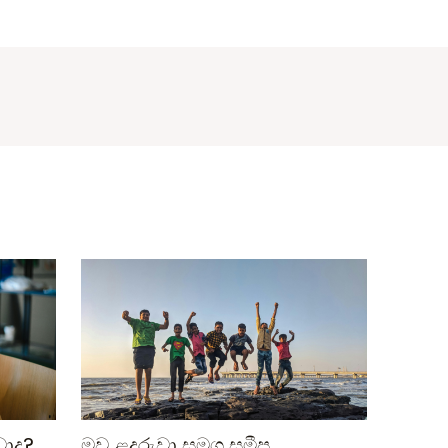
වාද?
මව ළදරුවා සමග සමීප