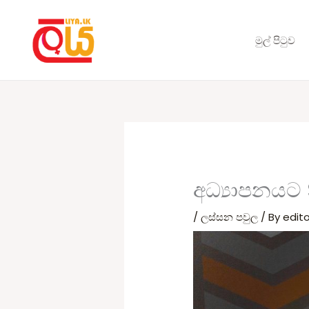
Skip
to
මුල් පිටුව
content
අධ්‍යාපනයට
/
ලස්සන පවුල
/ By
edito