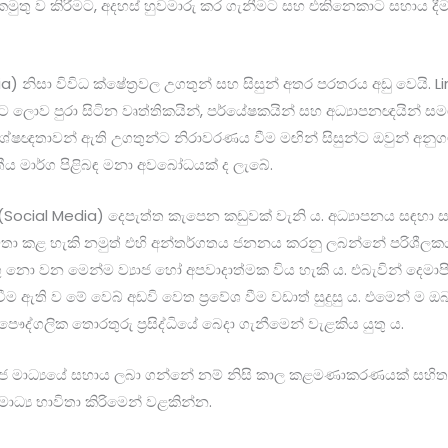
කමුතු ව කිරීමට, අදහස් හුවමාරු කර ගැනීමට සහ එකිනෙකාට සහාය දී
ia) නිසා විවිධ ක්ෂේත්‍රවල උගතුන් සහ සිසුන් අතර පරතරය අඩු වෙයි. 
න්ට ලොව පුරා සිටින වෘත්තිකයින්, පර්යේෂකයින් සහ අධ්‍යාපනඥයින් ස
ශේෂඥතාවන් ඇති උගතුන්ට නිරාවරණය වීම මඟින් සිසුන්ට ඔවුන් අන
තීය මාර්ග පිළිබඳ මනා අවබෝධයක් ද ලැබේ.
(Social Media) දෙපැත්ත කැපෙන කඩුවක් වැනි ය. අධ්‍යාපනය සඳහා සම
තා කළ හැකි නමුත් එහි අන්තර්ගතය ජනනය කරනු ලබන්නේ පරිශීලකයන්
 නො වන මෙන්ම ව්‍යාජ හෝ අපවාදාත්මක විය හැකි ය. එබැවින් දෙමාපි
ම ඇති ව මේ වෙබ් අඩවි වෙත ප්‍රවේශ වීම වඩාත් සුදුසු ය. එමෙන් ම 
පෞද්ගලික තොරතුරු ප්‍රසිද්ධියේ බෙදා ගැනීමෙන් වැළකිය යුතු ය.
ාජ මාධ්‍යයේ සහාය ලබා ගන්නේ නම් නිසි කාල කළමණාකරණයක් සහිත
ධ්‍ය භාවිතා කිරිමෙන් වළකින්න.