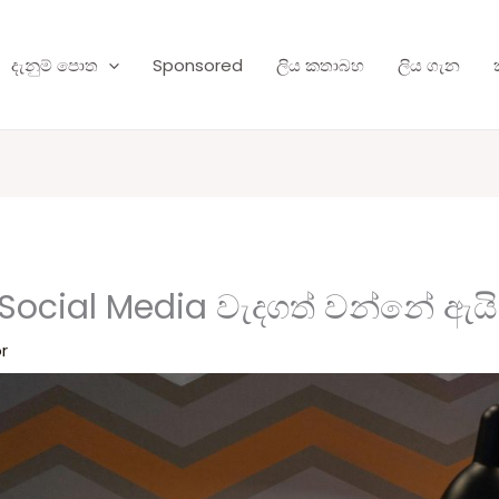
දැනුම් පොත
Sponsored
ලිය කතාබහ
ලිය ගැන
 Social Media වැදගත් වන්නේ ඇයි
r