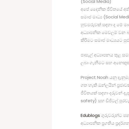
(Social Media)
අපේ දෛනික ජීවිතයේ අනි
සමාජ මාධ්‍ය (Social Me
හුවමරුවක් සඳහා ද මේ මාධ
අධ්‍යාපනික මෙවලම් වන බව
කිරීමට සමාජ මාධ්‍යයට පු
පාසැල් අධ්‍යාපනය තුළ සම
ලබා ගැනීමට සහ අනෙකුත්
Project Noah යනු දැනුම
ගත හැකි ඔන්ලයින් ප්‍රජා
ජීවිතයක් සඳහා දරුවන් දැ
safety) සහ ඩිජිටල් පුරවැ
Edublogs
ගුරුවරුන්ට ප
අධ්‍යාපනික ප්‍රගතිය ප්‍රදර්ශ