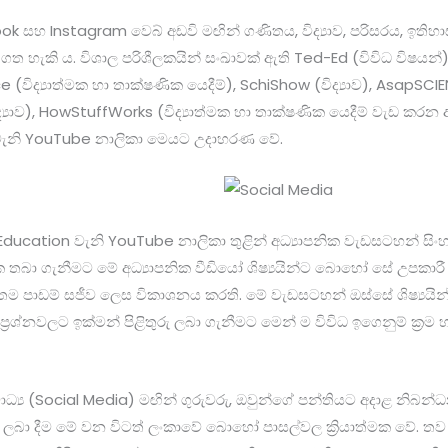
k සහ Instagram වෙබ් අඩවි මඟින් ගණිතය, විද්‍යාව, පරිසරය, ඉතිහා
 ගත හැකි ය. විශාල පරිශීලකයින් සංඛාවක් ඇති Ted-Ed (විවිධ විෂයන
 (විද්‍යාත්මක හා තාක්ෂණික යෙදීම්), SchiShow (විද්‍යාව), AsapSCIEN
‍යාව), HowStuffWorks (විද්‍යාත්මක හා තාක්ෂණික යෙදීම් වැඩ කර
 වැනි YouTube නාලිකා මෙයට උදාහරණ වේ.
Education වැනි YouTube නාලිකා තුළින් අධ්‍යාපනික වැඩසටහන් සිං
තබා ගැනීමට මේ අධ්‍යාපනික වීඩියෝ ශිෂ්‍යයින්ට බොහෝ සේ උපකා
ම පාඩම් සජීව ලෙස විකාශනය කරති. මේ වැඩසටහන් ඔස්සේ ශිෂ්‍යයින්
 ප්‍රශ්නවලට ඉක්මන් පිළිතුරු ලබා ගැනීමට මෙන් ම විවිධ ඉගෙනුම් ක්‍
්‍ය (Social Media) මඟින් ගුරුවරු, ඔවුන්ගේ පන්තියට අදාළ නිබන
ට ලබා දීම මේ වන විටත් ලංකාවේ බොහෝ පාසල්වල ක්‍රියාත්මක වේ. තව 