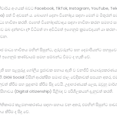
වාර්ය අංගයක් බවට Facebook, TikTok, Instagram, YouTube, T
dia) පත් වී අවසන් ය. බොහෝ දෙනා විනෝදය සඳහා මෙන් ම මිතුරන් 
්‍ය භාවිතා කරති. එහෙත් විනෝදාස්වාදය සඳහා භාවිතා කරන සමහර සමාජ
 ඔබ දන්නවා ද? විධිමත් හා අවිධිමත් ඉගෙනුම් ක්‍රමවේදයන් යා කරන දම
ළුවන.
ාජ මාධ්‍ය භාවිතය මඟින් සිසුන්ට, ගුරුවරුන්ට සහ දෙමාපියන්ට පහසුව
 ඉගෙනුම් කණ්ඩායම් සමඟ සම්බන්ධ වීමට ද හැකි වේ.
ැති සහ පළපුරුදු ගෝලීය ප්‍රජාවක සහාය ඇති ව වනජීවී ඡායාරූපකරණ
වකි. DiGii Social විසින් ආරක්ෂිත සමාජ ජාල වේදිකාවක් සපයන අතර, එම
නුවත් කිරීම සහ සූදානම් කිරීම සිදු වෙයි. උදාහරණයක් ලෙස, ඔවුහු මා
සිභාවය (Digital citizenship) පිළිබඳ ව පරිශීලකයන් දැනුවත් කරති.
න්තිකාමර කළමනාකරණය සඳහා සහාය වන අතර, එමඟින් සිසුන්ට පාඩම
නය කිරිම ද සිදු වේ.