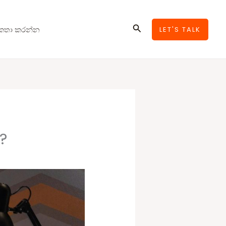
Search
කතා කරන්න
LET'S TALK
?