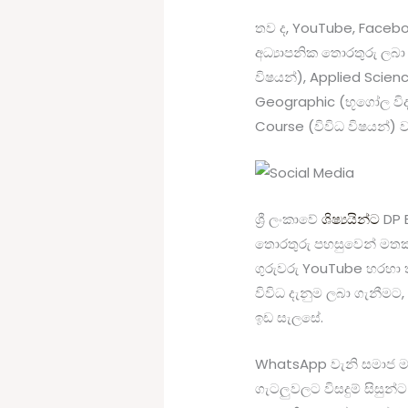
තව ද, YouTube, Faceboo
අධ්‍යාපනික තොරතුරු ලබා
විෂයන්), Applied Science
Geographic (භූගෝල විද්
Course (විවිධ විෂයන්)
ශ්‍රී ලංකාවේ
ශිෂ්‍යයින්ට
DP 
තොරතුරු පහසුවෙන් මතක 
ගුරුවරු YouTube හරහා ත
විවිධ දැනුම ලබා ගැනීමට,
ඉඩ සැලසේ.
WhatsApp වැනි සමාජ මාධ
ගැටලුවලට විසදුම් සිසුන්