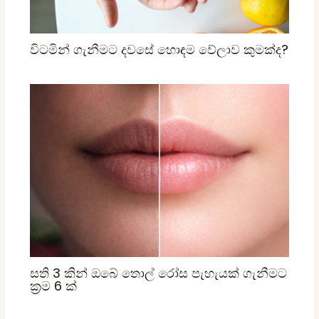
විටමින් ගැනීමට දවසේ හොඳම වේලාව කුමක්ද?
සති 3 කින් ඔබේ තොල් රෝස පැහැයක් ගැනීමට
ක්‍රම 6 ක්