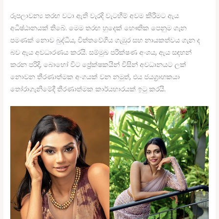
රූපලාවන්‍ය තරඟ වටා ඇති වැරදි වැටහීම් අවම කිරීමට ඇය
අධිෂ්ඨානයක් තිබේ. මෙම තරඟ හුදෙක් භෞතික පෙනුම ගැන
පමණක් නොව බුද්ධිය, චිත්තවේගීය ගැඹුර සහ නායකත්වය ගැන ද
බව ඇය අවධාරණය කරයි. සම්මුඛ පරීක්ෂණ අංශය, ඇය සඳහන්
කරන පරිදි, බොහෝ විට ප්‍රේක්ෂකයින් විසින් අවධානයට ලක්
නොවන තීරණාත්මක අංගයක් වන නමුත්, එය ජයග්‍රාහකයා
තෝරාගැනිමේදී තීරණාත්මක කාර්යභාරයක් ඉටු කරයි.