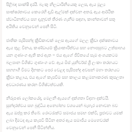
පිළිබඳ සාක්ෂි දරයි. බැංකු නිලධාරිනියෙකු ලෙස, ඇය මූල්‍ය
සාක්ෂරතාවය කෙරෙහි දැඩි ඇල්මක් දක්වන අතර, ඇය ආර්ථික
ස්වාධීනත්වය සහ දැනුවත් තීරණ ගැනීම සඳහා, කාන්තාවන් සතු
අයිතිය වෙනුවෙන් පෙනී සිටී.
ජාතික පැසිපන්දු ක්‍රීඩිකාවක් ලෙස ඇයගේ මලල ක්‍රීඩා දක්ෂතාවය
ඇය තුළ විනය, කණ්ඩායම් ක්‍රියාකාරිත්වය සහ නොපසුබට උත්සාහය
යන ගුණාංග ඇති කර ඇත – එය ඇගේ ජීවිතයේ සෑම අංශයකටම
බලපාන විශිෂ්ට ගුණාංග වේ. ඇය මිස් යුනිවර්ස් ශ්‍රී ලංකා තරඟයට
සහභාගී වීමට දිනකට පෙර වෙළඳ පැසිපන්දු අවසන් මහා තරඟයට
ක්‍රීඩා කළාය, එය ඇගේ කැපවීම සහ කාලය කළමනාකරණ කුසලතා
අවධාරණය කරන විශිෂ්ටත්වයකි.
නිරූපණ ලෝකයේද, මෙලනි ඇයගේ දක්ශතා විදහා දක්වයි.
සුන්දරත්වය සහ බුද්ධිය අන්‍යෝන්‍ය වශයෙන් බැහැර නොවන බව
ඇය ඔප්පු කර තිබේ. රොටරැක්ට් සමාජය සමඟ එක්වී, ප්‍රජාවට යමක්
ලබා දීමටද ඇය කැපවී සිටින අතර ඇය සමාජීය මෙහෙවරක්
වෙනුවෙන් පෙනී සිටින්නීය.