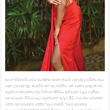
ඇගේ අඩිපාරේ යාමට අපේක්ෂා කරන තරුණ ගැහැණු ළමයින්ට ඇය
දෙන උපදෙස තුල කැපවීම සහ බලගැන්වීම යන දෙකම ඇතුලත් වේ.
ඔවුන්ගේ අභ්‍යන්තර හඬ විශ්වාස කිරීමට, අභියෝග වැළඳ ගැනීමට
සහ අව්‍යාජව සිටීමට ඇය ඔවුන්ගෙන් ඉල්ලා සිටී. “ධෛර්ය සම්පන්න
වන්න සහ අවදානම් ගන්න,” ඇය පවසයි. “ඔබේ සුවපහසු