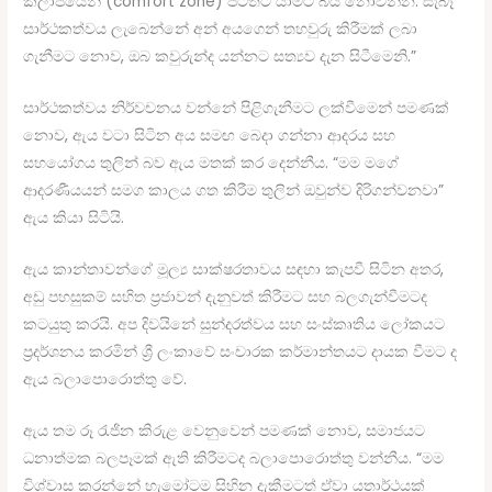
කලාපයෙන් (comfort zone) පිටතට යාමට බිය නොවන්න. සැබෑ
සාර්ථකත්වය ලැබෙන්නේ අන් අයගෙන් තහවුරු කිරීමක් ලබා
ගැනීමට නොව, ඔබ කවුරුන්ද යන්නට සත්‍යව දැන සිටීමෙනි.”
සාර්ථකත්වය නිර්වචනය වන්නේ පිළිගැනීමට ලක්වීමෙන් පමණක්
නොව, ඇය වටා සිටින අය සමඟ බෙදා ගන්නා ආදරය සහ
සහයෝගය තුලින් බව ඇය මතක් කර දෙන්නීය. “මම මගේ
ආදරණීයයන් සමග කාලය ගත කිරීම තුලින් ඔවුන්ව දිරිගන්වනවා”
ඇය කියා සිටියි.
ඇය කාන්තාවන්ගේ මූල්‍ය සාක්ෂරතාවය සඳහා කැපවී සිටින අතර,
අඩු පහසුකම් සහිත ප්‍රජාවන් දැනුවත් කිරීමට සහ බලගැන්වීමටද
කටයුතු කරයි. අප දිවයිනේ සුන්දරත්වය සහ සංස්කෘතිය ලෝකයට
ප්‍රදර්ශනය කරමින් ශ්‍රී ලංකාවේ සංචාරක කර්මාන්තයට දායක වීමට ද
ඇය බලාපොරොත්තු වේ.
ඇය තම රූ රැජින කිරුළ වෙනුවෙන් පමණක් නොව, සමාජයට
ධනාත්මක බලපෑමක් ඇති කිරීමටද බලාපොරොත්තු වන්නීය. “මම
විශ්වාස කරන්නේ හැමෝටම සිහින දැකීමටත් ඒවා යතාර්ථයක්