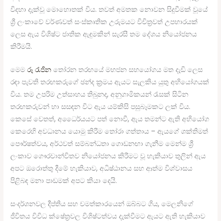
විදහා දැක්වූ මොහොතක් විය. තවත් අමතක නොවන සිදුවීමක් වූයේ
ශ්‍රී ලංකාවේ වර්ණවත් සංස්කෘතික උරුමයට විචිත්‍රවත් උපහාරයක්
ලෙස ඇය විශිෂ්ට ජාතික ඇඳුමකින් සැරසී තම දේශය නියෝජනය
කිරීමයි.
මෙම
රූ රැජින
තෝරන තරඟයේ මහජන සහයෝගය මත දැඩි ලෙස
රඳා පැවති තරඟකරුගේ ඡන්ද ක්‍රමය ඇයට සැලකිය යුතු අභියෝගයක්
විය. තම උපරිම උත්සාහය තිබුනද, අනුගාමිකයන් රැසක් සිටින
තරඟකරුවන් හා සසඳන විට ඇය යම්කිසි පසුබෑමකට ලක් විය.
කෙසේ වෙතත්, අධෛර්යයට පත් නොවී, ඇය තමන්ට ඇති අභියෝග
කෙරෙහි අවධානය යොමු කිරීම තෝරා ගත්තාය – ඇයගේ ශක්තිමත්
පෞර්ෂත්වය, අර්ථවත් සම්බන්ධතා ගොඩනඟා ගැනීම මෙන්ම ශ්‍රී
ලංකාව ගෞරවාන්විතව නියෝජනය කිරීමට වූ හැකියාව තුලින් ඇය
අපට ඔරොත්තු දීමේ හැකියාව, අධිෂ්ඨානය සහ ආත්ම විශ්වාසය
පිළිබඳ මනා පාඩමක් අපට කියා දෙයි.
සංදර්ශනවල දීප්තිය සහ චමත්කාරයෙන් ඔබ්බට ගිය, මෙලනිගේ
ජීවිතය විවිධ ක්ෂේත්‍රවල විශිෂ්ටත්වය දැක්වීමට ඇයට ඇති හැකියාව