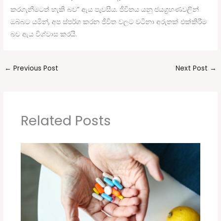
කරගැනීමටත් හැකි බව” ඇය පැවසීය. ජීවිතය යනු ජයග්‍රහණවලින්
ඔබ්බට යමින්, අප ස්පර්ශ කරන ජීවිත වලට වටිනා අරුතක් එක්කිරීම
බව ඇය විශ්වාස කරයි.
←
Previous Post
Next Post
→
Related Posts