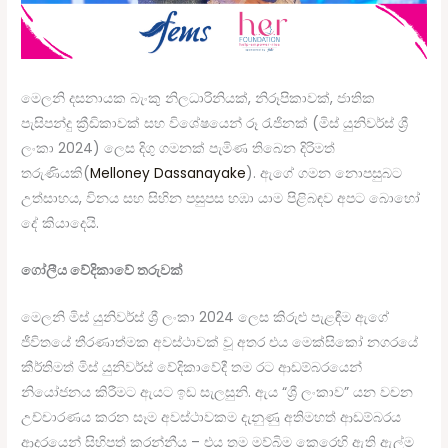
මෙලනි දසනායක බැංකු නිලධාරිනියක්, නිරූපිකාවක්, ජාතික
පැසිපන්දු ක්‍රීඩිකාවක් සහ විශේෂයෙන් රූ රැජිනක් (මිස් යුනිවර්ස් ශ්‍රී
ලංකා 2024) ලෙස දිගු ගමනක් පැමිණ තිබෙන දිරිමත්
තරුණියකි(
Melloney Dassanayake
). ඇගේ ගමන නොපසුබට
උත්සාහය, විනය සහ සිහින පසුපස හඹා යාම පිළිබඳව අපට බොහෝ
දේ කියාදෙයි.
ගෝලීය වේදිකාවේ තරුවක්
මෙලනි මිස් යුනිවර්ස් ශ්‍රී ලංකා 2024 ලෙස කිරුළු පැළඳීම ඇගේ
ජීවිතයේ තීරණාත්මක අවස්ථාවක් වූ අතර එය මෙක්සිකෝ නගරයේ
කීර්තිමත් මිස් යුනිවර්ස් වේදිකාවේදී තම රට ආඩම්බරයෙන්
නියෝජනය කිරීමට ඇයට ඉඩ සැලසුනි. ඇය “ශ්‍රී ලංකාව” යන වචන
උච්චාරණය කරන සෑම අවස්ථාවකම දැනුණු අතිමහත් ආඩම්බරය
ආදරයෙන් සිහිපත් කරන්නීය – එය තම මව්බිම කෙරෙහි ඇති ඇල්ම