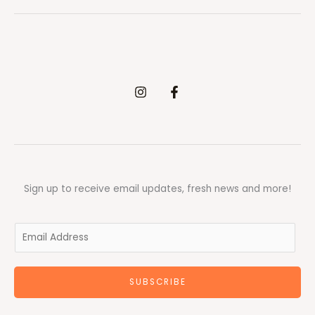
Sign up to receive email updates, fresh news and more!
E
m
a
SUBSCRIBE
i
l