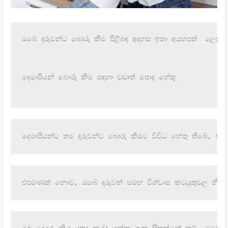
ඔබේ දරුවන්ට බොරු කීම පිළිබඳ අදහස ඉතා අයහපත්  ලෙස ප
දෙමාපියන් බොරු කීම සඳහා වඩාත් පොදු හේතු

දෙමාපියන්ට තම දරුවන්ට බොරු කීමට විවිධ හේතු තිබේ, එය 
එපමණක් නොව, ඔබේ දරුවන් සමඟ විශ්වාස කටයුතුවල නියැලී