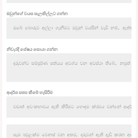
ඔවුන්ගේ වයස සැලකිල්ලට ගන්න
ඔබේ බොරුව අල්ලා ගැනීමට ඔවුන් වයසින් වැඩි නම්, ඇත්ත පැ
නිවැරදි ශේෂය සොයා ගන්න
දරුවන්ට සම්පූර්ණ සත්යය අවශ්ය වන අවස්ථා තිබේ, නමුත් 
ආදර්ශ සත්‍ය කීමේ හැසිරීම
වඩාත් අවංකභාවය ඇති කිරීමට හොඳම ක්රමය වන්නේ ආදර්ශයක්
සෑම පවුලක්ම වෙනස් වන අතර, දරුවන් ඇති දැඩි කරන ආකාර