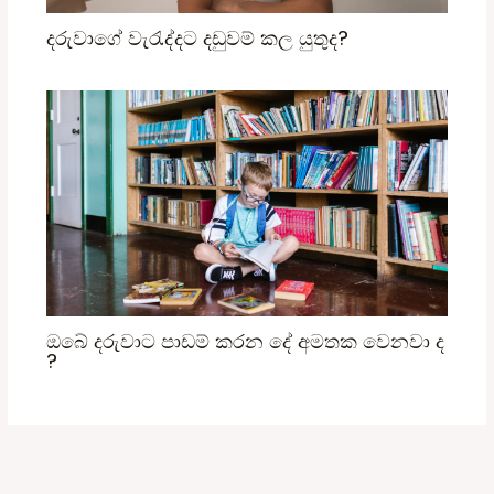
දරුවාගේ වැරැද්දට දඩුවම් කල යුතුද?
ඔබේ දරුවාට පාඩම් කරන දේ අමතක වෙනවා ද
?