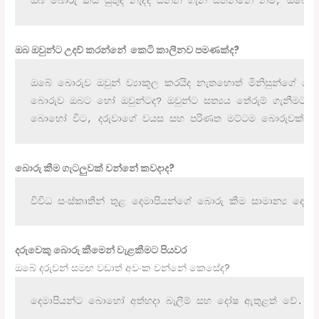
ඔබ බොරු කිය යුතුද නැද්ද යන්න ගැන සිතන්නේ නම්, ඔබෙන්ම 
ඔබ ඔවුන්ට උදව් කරන්නේ කෙටි කාලීනව පමණක්ද?
ඔබේ බොරුව ඔවුන් ව්‍යාකූල කරයිද නැතහොත් මිනිසුන්ගේ යථා
බොරුව ඔබට හෝ ඔවුන්ටද? ඔවුන්ට සත්‍යය තේරුම් ගැනීමට හැ
බොහෝ විට, දරුවාගේ වයස සහ පරිණත මට්ටම බොරුවක් සුදුස
බොරු කීම ගැටලුවක් වන්නේ කවදාද?
විවිධ සංස්කෘතීන් තුළ දෙමාපියන්ගේ බොරු කීම සාමාන්‍ය ද
දරුවෙකු බොරු කීමෙන් වැළකීමට පියවර
ඔබේ දරුවන් සමඟ වඩාත් අවංක වන්නේ කෙසේද?
දෙමාපියන්ට බොහෝ අත්හදා බැලීම් සහ දෝෂ ඇතුළත් වේ. 