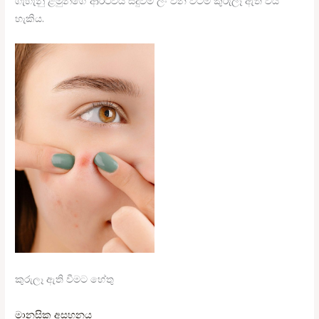
ගැහැනු ළමුන්ගේ ආර්ථවය සිදුවීම ලං වන විටම කුරුලෑ ඇති විය
හැකිය.
කුරුලෑ ඇති වීමට හේතු
මානසික අසහනය