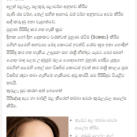
අලුත් එළවලු, පලතුරු පළාවර්ග අනුභව කිරීම
පැණි රස වර්ග, තෙල් සහිත ආහාර, මස්‌ වර්ග අනුභවය අවම කිරීම
ආදී කරුණු ඉතා වැදගත්වේ.
මුහුණ පිරිසිදු කර ගත හැකි ක්‍රම
දිනක හෝ දින දෙකකට වරක්‌වත් මුහුණ ස්‌ටීම් (Sඑeaප) කිරීම
මගින් සමෙහි අනවශ්‍ය මේද කොටස්‌ ඉවත්වී රෝම කූප ඉතා හොඳීන්
පිරිසිදු කර ගත හැකිය. උදෑසන සහ රාත්‍රි නින්දට යැමට පෙර සබන්
යොදා මෘදු ලෙස උණුසුම් ජලය යොදාගෙන මුහුණ සේදිය යුතුය.
එමගින් සමෙහි තෙල් සහ විෂබීජ කොටස්‌ ඉවත් කර රාත්‍රි කාලය පුරා
විෂබීජ රඳවා තබා ගැනීමේ හැකියාව අඩු කරයි. සම පිරිසිදුව වියළීව
තබයි.
කුරුලෑ සුව කරන අත් බෙහෙත්
පිපිඤ්ඤා ඇට හා බාර්ලි එළ කිරෙන් තම්බා අඹරා කුරුලෑවල ආලේප
කිරීම.
කැරැට් අල තම්බා අඹරා
ආලේප කිරීම.
‍ෙදාඩම් ලෙල්ල ඇල්