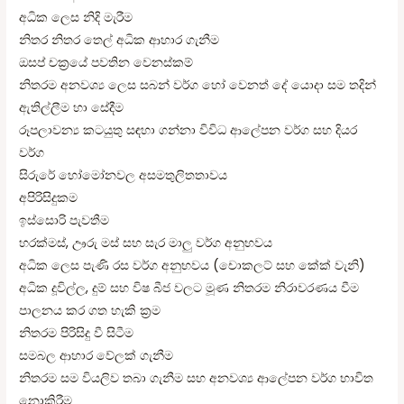
අධික ලෙස නිදි මැරීම
නිතර නිතර තෙල් අධික ආහාර ගැනීම
ඔසප් චක්‍රයේ පවතින වෙනස්‌කම්
නිතරම අනවශ්‍ය ලෙස සබන් වර්ග හෝ වෙනත් දේ යොදා සම තදින්
ඇතිල්ලීම හා සේදීම
රූපලාවන්‍ය කටයුතු සඳහා ගන්නා විවිධ ආලේපන වර්ග සහ දියර
වර්ග
සිරුරේ හෝමෝනවල අසමතුලිතතාවය
අපිරිසිදුකම
ඉස්‌සොරි පැවතීම
හරක්‌මස්‌, ඌරු මස්‌ සහ සැර මාලු වර්ග අනුභවය
අධික ලෙස පැණි රස වර්ග අනුභවය (චොකලට්‌ සහ කේක්‌ වැනි)
අධික දූවිල්ල, දුම් සහ විෂ බීජ වලට මූණ නිතරම නිරාවරණය වීම
පාලනය කර ගත හැකි ක්‍රම
නිතරම පිරිසිදු වී සිටීම
සමබල ආහාර වේලක්‌ ගැනීම
නිතරම සම වියලිව තබා ගැනීම සහ අනවශ්‍ය ආලේපන වර්ග භාවිත
නොකිරීම