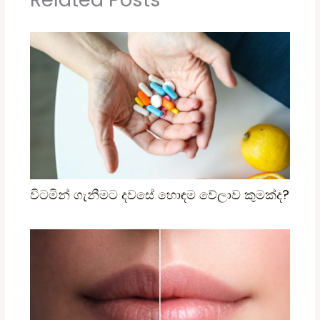
විටමින් ගැනීමට දවසේ හොඳම වේලාව කුමක්ද?