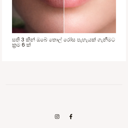
සති 3 කින් ඔබේ තොල් රෝස පැහැයක් ගැනීමට
ක්‍රම 6 ක්