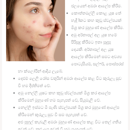
ජලයෙන් අඹරා ආලේප කිරීම.
කොත්තමල්ලි කොළ යුෂ තේ
හැඳි 1කට කහ කුඩු ස්වල්පයක්
මිශ්‍ර කර මුහුණේ ආලේප කිරීම.
අමු අර්තාපල් අල යුෂ හමේ
පිරිසුදු කිරීමට ඉතා සුදුසු
දෙයකි. අර්තාපල් අල යුෂ
ආලේප කිරීමෙන් සමට අවශ්‍ය
පොටෑසියම්, සල්ෆර්, පොස්පරස්
හා ක්ලෝරීන් ආදිය ලැබේ.
දෙළුම් ලෙලි රෝස වතුරින් අඹරා ආලේප කළ විට කුරුලෑ සුව
වී හම දීප්තිමත් වේ.
අමු නෙල්ලි යුෂට කහ කුඩු ස්වල්පයක් මිශ්‍ර කර ආලේප
කිරීමෙන් මුහුණේ හම පැහැපත් වේ, සියුමැලි වේ.
නෙල්ලි ඉස්මට මී පැණි ස්වල්පයක් මිශ්‍ර කර මුහුණේ ආලේප
කිරීමෙන් කුරුලෑ සුව වී සම පැහැපත් වේ.
අළු පුහුල් කැබැලි අඹරා මුහුණේ ආලේප කළ විට තෙල් ගතිය
ඉවත් වේ. කළු ලප ඉවත් වී හම පැහැපත් වේ.