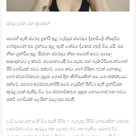
කුරුලෑවක්‌ යනු කුමක්‌ද?
සමෙහි ඇති ස්‌වේද ග්‍රන්ථි තුළ වැඩිපුර ස්‌වේදය (දහඩිය) නිපදවීම
හේතුවෙන් එම ග්‍රන්ථය තුළ ඇති රෝමය (කෙස්‌ ගස) මිය යයි. එම
නිසා ග්‍රන්ථිය තුළ සිරවන ස්‌වේදය නිසා සමෙහි අවට සෛල
ආසාදනයට ලක්‌වේ. අවසානයේදී එය සැරව සහ බැක්‌ටීරියාවන්ගෙන්
පිරි ගෙඩියක්‌ බවට පත්වේ. මෙය කඩා හෝ මිරිකා ඉවත් නොකළ
හෝ ස්‌වභාවිකවම පුපුරා ගොස්‌ දින කිහිපයකින් සම යථා තත්ත්වයට
පත්වේ. සමහර අවස්‌ථාවන්හිදී සමේ ගැඹුරින් පිහිටා ඇති ග්‍රන්ථියක
කුරුලෑවක්‌ ඇතිවූ විට එය ස්‌වභාවිකවම පුපුරා නොගොස්‌ ඝන බවට
පත්වී ගෙඩියක්‌ ලෙසින් එලෙසම පවතී.
වැඩි වශයෙන් ඇති විය හැකි පිරිස – ගැහැනු, පිරිමි භේදයකින් තොරව
දෙපාර්ශ්වයටම කුරුළෑ එක ලෙසම හට ගත හැකිය. සමහර විට