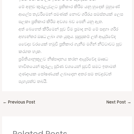
මේ අනුව කුරුලෑවලට ප්‍රතිකාර කිරීම යනු හුදෙක් මුහුණේ
ආලේප තැවරීමෙන් පමණක් නොව ශරීරය සමස්තයක් ලෙස
සලකා ප්‍රතිකාර කිරීම අවශ්‍ය බව පෙනී යනු ඇත.
අත් බෙහෙත් කිරීමෙන් සුව වීම ප්‍රමාද නම් මේ සදහා ශරීර
අභ්‍යන්තර ඔෂධ ලබා ගත යුතුය. සුදුසුකම් ලත් ආයුර්වේද
වෛද්‍ය වරයෙක් හමුවී ප්‍රතිකාර ගැනීම මගින් නිට්ටාවට සුව
කරගත හැක.
ප්‍රමිතියානුකූලව නිෂ්පාදනය කරන ආයුර්වේද ඖෂධ
භාවිතයෙන් කුරුලෑ පූර්ණ වශයෙන් සුවවී සමට ඉතාමත්
ගුණදායක පෝෂණයක්‌ ලබාදෙන අතර සම තවදුරටත්
පැහැපත්ව තබයි.
←
Previous Post
Next Post
→
Related Posts