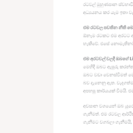
රටවල් මුහුණපාන ස්වභා
අධ්‍යයනය කර යෑම ඉතා ව
එම රටවල පවතින නීති මෙ
ඕනෑම රටකට එම අරටට අව
හැකිවේ. එසේ නොමැතිනම
එම අරටවල් වලදී ඔබගේ L
මෙහිදී ඔබට ඇසුරු කරන්නට
ඔබට වඩා වෙනස්වීමත් මෙම
බව දැනෙනු ඇත. වැදගත්
අපහසු කාර්යයක් වීමයි. 
අවසාන වශයෙන් ඔබ යුරෝප
ගැනීමත්. එම රටවල ආර්ථ
ගැනීමට වගබලා ගැනීමයි,