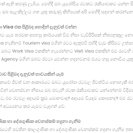
් ඇති කරණු ලැබීය. මෙහිදී ඔබ යුරෝපිය රටකට රැකියාවකට යන්න 
 ඔබ සැලකිල්ලට ගත යුතු කරුණු කිහිපයක් අපි මෙහිදී සදහන් කරන්නෙ
Visa එක පිළිබද හොදින් දැනුවත් වන්න
 යෑම තරමක අපහසු කාර්යයක් වීම නිසා වැඩිපිරිසක් නීත්‍යනුකුල නොව
Visa නැතිනම් Tourism visa මගින් රටට ඇතුළුවී එහිදී වැඩ කිරීමට උත්
 ඔබට Work Visa එකකින් හැරෙන්නට Visit Visa එකකින් එම රටෙහි ව
Agency මගින් ඔබව රවටා යවන්න හදනවනම් එයට හසු නොවිය යුතු
ාව පිළිබද දැනුවත් භාවයකින් යෑම
ාවේ ජිවත් වන ආකාරයට ඔබට යුරෝපා රටවල ජීවත්විය නොහැකි බව
ින් වෙනස්වන නිසාය ඔබ එවැනි රටක රැකියාවකට යන්නේනම් විදිම
සිට, එම රටවල අදායම් ක්‍රම මොනවාද? අදායම වියදම කොපනද? එම රට
අධ්‍යයනය කර යෑමට වැදගත් වේ.
ික හා දේශගුණික වෙනස්කම් හදුනා ගැනීම
ෙහි පවතින කාලගුණික හා දේශගුණික වෙනස්කම් හදුනා ගැනීම ඉතා