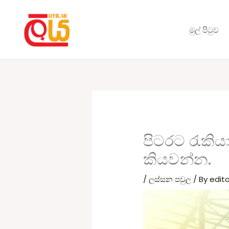
Skip
to
මුල් පිටුව
content
පිටරට රැකි
කියවන්න.
/
ලස්සන පවුල
/ By
edito