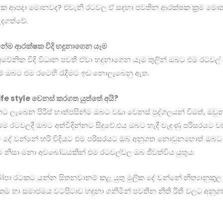
වික ආපදා මොනවද? එවැනි රටවල ඒ සදහා පවතින ආරක්ෂක ක්‍රම මො
ැදගත්වේ.
න්ම ආරක්ෂක විදි හදුනාගෙන යෑම
ේනික විදි විධාන පවතී ඒවා හදුනාගෙන යෑම තුලින් ඔබට එම රටවල
් ඔබට එම රටෙහි රැදීමට ඉඩ නොලැබෙනු ඇත.
ife style වෙනස් කරගත යුත්තේ අයි?
 ලැබෙන පිරිස් හාත්පසින්ම ඔබට වඩා වෙනස් පුද්ගලයන් විමත්, ඔවුන්ගේ
 රටවලදී ඔබට අත්විදින්නට සිදුවේ.එය ඔබට හැදී වැදුණු පරිසරයට ව
ම දේ වන්නේ හරි විදියට එම පරිසරයට ඔබ අනුගත නොවුනහොත් ඔබට 
එම නිසා මනා අවබෝධයකින් එම රටවල්වල ඔබ ජීවත්විය යුතුය.
ා රටකට යන්න සිතනවානම් කළ යුතු මුලික දේ වන්නේ නිත්‍යානුකු
ිකම හා සමාජමය වටපිටාව හදුනා ගනිමින් පවතින නීති රීති වලට අනු