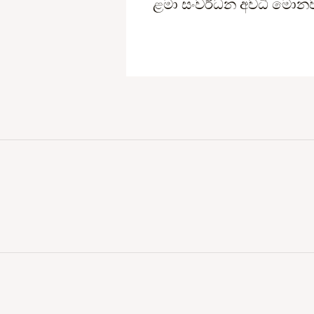
ළමා සංවර්ධන අවධි මොන