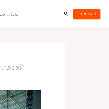
Search
කතා කරන්න
LET'S TALK
එහෙනම්