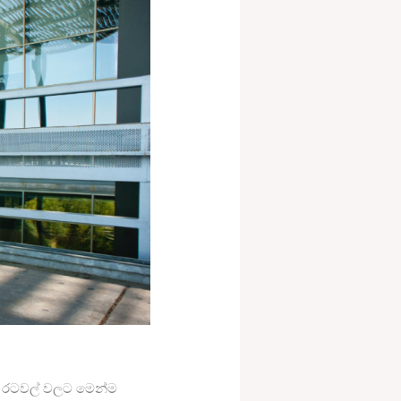
ා රටවල් වලට මෙන්ම