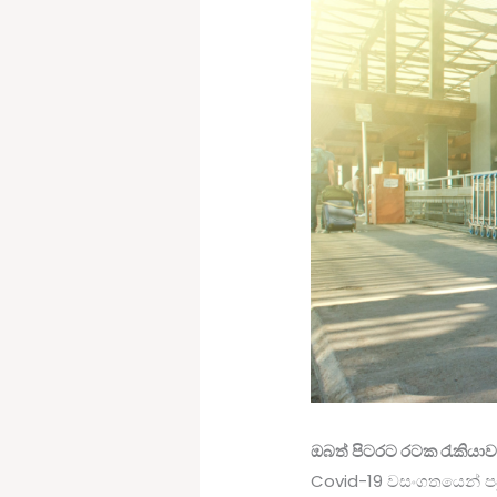
ඔබත් පිටරට රටක රැකියා
Covid-19 වසංගතයෙන් ප