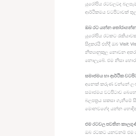
යුරෝපිය රටවලටද බලපෑමක
ආර්ථිකමය වටපිටාවක් තුල
ඔබ රට යන්න තෝරාගන්නා 
යුරෝපිය රටකට රැකියාවකට
සිදුකරයි එහිදී ඔබ Visit 
නිත්‍යානුකුල නොවන අතර
නොලැබේ. එම නිසා හොර 
සමාජමය හා ආර්ථික වටපිට
අනෙක් කරුණ වන්නේ ලංක
සමාජමය වටපිටාව බෙහෙව
බලපත්‍රය සකසා ගැනීමේ 
මොනවගේද යන්න හොදින් 
එම රටවල පවතින කාලගුණ
ඔබ රටකට යනවනම් එම රට