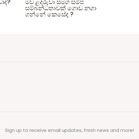
වාද?
මව ළදරුවා සමග සමීප
සම්බන්ධතාවක් ගොඩ නගා
ගන්නේ කෙසේද ?
Sign up to receive email updates, fresh news and more!