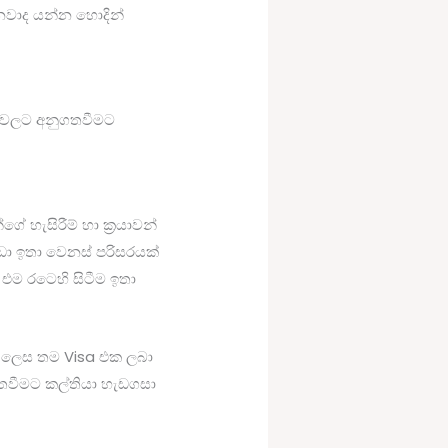
නවාද යන්න හොදින්
් වලට අනුගතවීමට
 හැසිරීම් හා ක්‍රයාවන්
ඩා ඉතා වෙනස් පරිසරයක්
එම රටෙහි සිටීම ඉතා
ල ලෙස තම Visa එක ලබා
ගතවීමට කල්තියා හැඩගසා