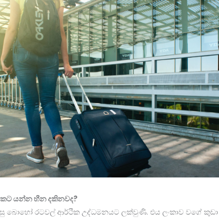
වකට යන්න හීන දකිනවද?
සු බොහෝ රටවල් ආර්ථික උද්ධමනයට ලක්වුණි. එය ලංකාව වගේ කුඩ