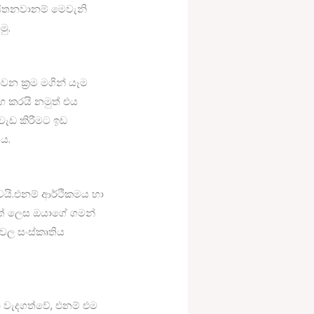
සිතනවානම් මෙවැනි
මු.
න ක්‍රම මගින් යෑම
සහ කරයි නමුත් එය
ැඩ කිරීම‍ට ඉඩ
ය.
යි.එනම් ආර්ථිකමය හා
ත් ලෙස ඔයාගේ ගමන්
වල සංස්කෘතිය
 වැදගත්වේ, එනම් එම