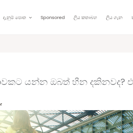
දැනුම් පොත
Sponsored
ලිය කතාබහ
ලිය ගැන
යාවකට යන්න ඔබත් හීන දකිනවද? 
r