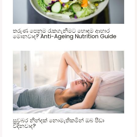
තරුණ පෙනුම රැකගැනීමට හොඳම ආහාර
මොනවාද? Anti-Ageing Nutrition Guide
සුවබර නින්දක් නොමැතිකමින් ඔබ පීඩා
විදිනවාද?