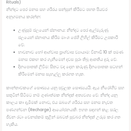
Rituals)
නින්දට පෙර මනස සහ ශරීරය සන්සුන් කිරීමට පහත පියවර
අනුගමනය කරන්න:
උණුසුම් ජලයෙන් ස්නානය: නින්දට පෙර ඇල්මැරුණු
ජලයෙන් ස්නානය කිරීම මාංශ පේශි ලිහිල් කිරීමට උපකාරී
වේ.
භාවනාව හෝ ආශ්වාස ප්‍රාශ්වාස ව්‍යායාම: විනාඩි 10 ක් පමණ
මනස එකඟ කර ගැනීමෙන් දවස පුරා තිබූ ආතතිය දුරු වේ.
දිනපොතක් ලිවීම: සිතට වද දෙන කරුණු දිනපොතක සටහන්
කිරීමෙන් මනස සැහැල්ලු කරගත හැක.
කාන්තාවකගේ සෞඛ්‍යය යනු පවුලක සෞඛ්‍යයයි. ඇය නීරෝගීව සහ
සතුටින් සිටීමට නම් ගුණාත්මක නින්දක් අත්‍යවශ්‍ය වේ. නින්ද යනු
කාලය කා දැමීමක් නොව, එය ඔබගේ ශරීරය සහ මනස නැවත
පණගන්වන (Recharge) ආයෝජනයකි. ඉහත සඳහන් කළ සරල
ජීවන රටා වෙනස්කම් තුළින් ඔබටත් සුවබර නින්දක් උරුම කර ගත
හැකිය.