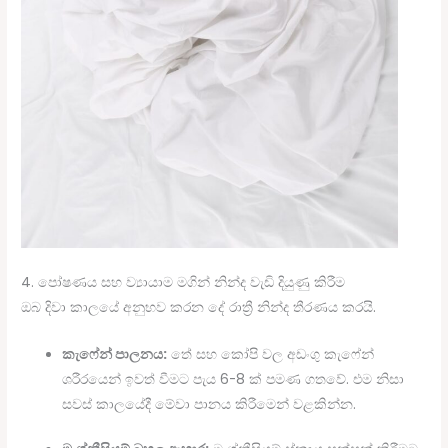
4. පෝෂණය සහ ව්‍යායාම මගින් නින්ද වැඩි දියුණු කිරීම
ඔබ දිවා කාලයේ අනුභව කරන දේ රාත්‍රී නින්ද තීරණය කරයි.
කැෆේන් පාලනය:
තේ සහ කෝපි වල අඩංගු කැෆේන්
ශරීරයෙන් ඉවත් වීමට පැය 6-8 ක් පමණ ගතවේ. එම නිසා
සවස් කාලයේදී මේවා පානය කිරීමෙන් වළකින්න.