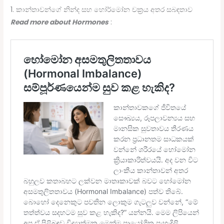
1. කාන්තාවන්ගේ නින්ද සහ හෝර්මෝන චක්‍රය අතර සබඳතාව
Read more about Hormones
: