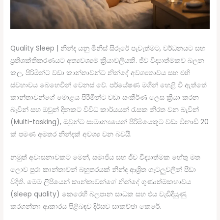
Quality Sleep | නින්ද යනු මිනිස් සිරුරේ පැවැත්මට, වර්ධනයට සහ
ප්‍රතිශක්තිකරණයට අත්‍යවශ්‍යම ක්‍රියාවලියකි. ජීව විද්‍යාත්මකව බලන
කල, පිරිමින්ට වඩා කාන්තාවන්ට නින්දේ අවශ්‍යතාවය සහ එහි
ස්වභාවය බෙහෙවින් වෙනස් වේ. පර්යේෂණ මගින් හෙළි වී ඇත්තේ
කාන්තාවන්ගේ මොළය පිරිමින්ට වඩා සංකීර්ණ ලෙස ක්‍රියා කරන
බැවින් සහ ඔවුන් දිනකට විවිධ කාර්යයන් රැසක නිරත වන බැවින්
(Multi-tasking), ඔවුන්ට සාමාන්‍යයෙන් පිරිමියෙකුට වඩා විනාඩි 20
ක් පමණ අමතර නින්දක් අවශ්‍ය වන බවයි.
නමුත් අවාසනාවකට මෙන්, සමාජීය සහ ජීව විද්‍යාත්මක හේතු මත
ලොව පුරා කාන්තාවන් බහුතරයක් නින්ද ආශ්‍රිත ගැටලුවලින් පීඩා
විඳිති. මෙම ලිපියෙන් කාන්තාවන්ගේ නින්දේ ගුණාත්මකභාවය
(sleep quality) කෙරෙහි බලපාන සාධක සහ එය වැඩිදියුණු
කරගන්නා ආකාරය පිළිබඳව දීර්ඝව සාකච්ඡා කෙරේ.