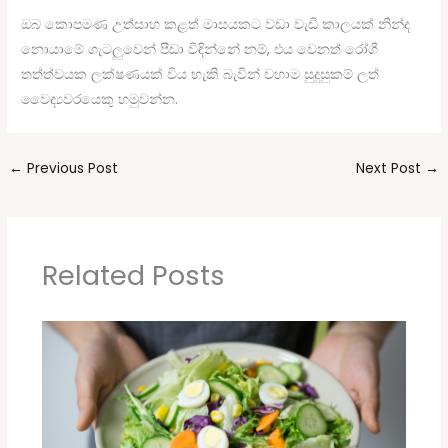
ඔබ කොපමණ උත්සාහ කළත් මාසයකට වඩා වැඩි කාලයක් නින්ද
නොයාමේ ගැටලුවෙන් පීඩා විඳින්නේ නම්, එය වෙනත් රෝගී
තත්ත්වයක ලක්ෂණයක් විය හැකි බැවින් වහාම සුදුසුකම් ලත්
වෛද්‍යවරයෙකු හමුවන්න.
←
Previous Post
Next Post
→
Related Posts