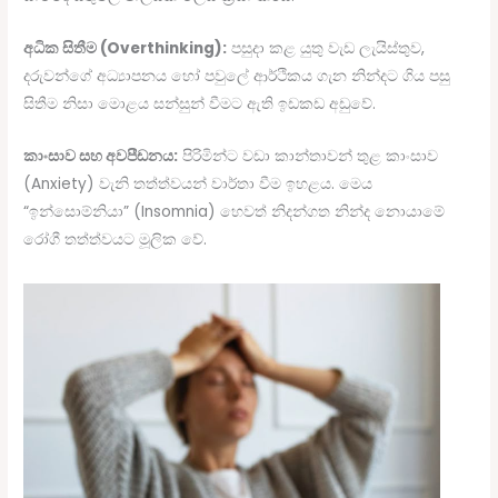
අධික සිතීම (Overthinking):
පසුදා කළ යුතු වැඩ ලැයිස්තුව,
දරුවන්ගේ අධ්‍යාපනය හෝ පවුලේ ආර්ථිකය ගැන නින්දට ගිය පසු
සිතීම නිසා මොළය සන්සුන් වීමට ඇති ඉඩකඩ අඩුවේ.
කාංසාව සහ අවපීඩනය:
පිරිමින්ට වඩා කාන්තාවන් තුළ කාංසාව
(Anxiety) වැනි තත්ත්වයන් වාර්තා වීම ඉහළය. මෙය
“ඉන්සොම්නියා” (Insomnia) හෙවත් නිදන්ගත නින්ද නොයාමේ
රෝගී තත්ත්වයට මූලික වේ.