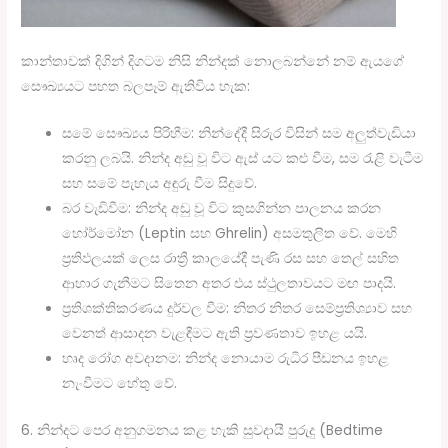
කාන්තාවක් දිගින් දිගටම නිසි නින්දක් නොලබන්නේ නම් ඇයගේ
සෞඛ්‍යයට පහත බලපෑම් ඇතිවිය හැක:
සමේ සෞඛ්‍යය පිරිහීම: නින්දේදී සිරුර විසින් සම අලුත්වැඩියා
කරනු ලබයි. නින්ද අඩු වූ විට ඇස් යට කළු වීම, සම රැළි වැටීම
සහ සමේ පැහැය අඳුරු වීම සිදුවේ.
බර වැඩිවීම: නින්ද අඩු වූ විට කුසගින්න පාලනය කරන
හෝර්මෝන (Leptin සහ Ghrelin) අසමතුලිත වේ. මෙහි
ප්‍රතිඵලයක් ලෙස රාත්‍රී කාලයේදී පැණි රස සහ තෙල් සහිත
ආහාර ගැනීමට සිතෙන අතර එය ස්ථුලතාවයට මඟ පාදයි.
ප්‍රතිශක්තිකරණය දුර්වල වීම: නිතර නිතර සෙම්ප්‍රතිශ්‍යාව සහ
වෙනත් ආසාදන වැළඳීමට ඇති ප්‍රවණතාව ඉහළ යයි.
හෘද රෝග අවදානම: නින්ද නොයාම රුධිර පීඩනය ඉහළ
නැංවීමට හේතු වේ.
6. නින්දට පෙර අනුගමනය කළ හැකි සුවදායී පුරුදු (Bedtime