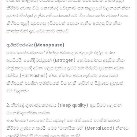
ගර්භණී කාලයේදී ශරීරයේ සිදුවන ශාරීරික වෙනස්කම්, නිතර මුත්‍රා
කිරීමට අවශ්‍ය වීම, කොන්දේ වේදනාව සහ කළලයේ චලනයන් නිසා
සුවබර නින්දක් ලැබීම අභියෝගයක් වේ. විශේෂයෙන්ම අවසන් මාස
කිහිපය තුළදී සුවපහසු ඉරියව්වක් සොයා ගැනීම අපහසු වීම නිසා
කාන්තාවන් දැඩි වෙහෙසට පත්වේ.
ආර්තවහරණය (Menopause)
මෙය කාන්තාවකගේ නින්දට බරපතලම බලපෑම් එල්ල කරන
අවධියයි. මෙහිදී ඊස්ට්‍රජන් (Estrogen) හෝර්මෝනය අඩුවීම නිසා
රාත්‍රී කාලයේදී අධික ලෙස දහඩිය දැමීම සහ සිරුරට දැනෙන අධික
රශ්මිය (Hot Flashes) නිසා නින්දට බාධා ඇතිවේ. මෙය වසර
කිහිපයක් පවතින තත්ත්වයක් විය හැකි බැවින් ඒ පිළිබඳව දැනුවත්
වීම වැදගත්ය.
2. නින්දේ ගුණාත්මකභාවය (sleep quality) අඩු වීමට බලපාන
මනෝවිද්‍යාත්මක සාධක
කාන්තාවන් බොහෝ විට පවුලේ සහ රැකියාවේ වගකීම් සමබර
කිරීමට උත්සාහ කරයි. මෙම “මානසික බර” (Mental Load) නින්දට
යාමේදී සිතුවිලි ජාලයක් ලෙස ක්‍රියා කරයි.