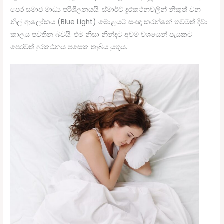
පෙර සමාජ මාධ්‍ය පරිශීලනයයි. ස්මාර්ට් දුරකථනවලින් නිකුත් වන
නිල් ආලෝකය (Blue Light) මොළයට සංඥා කරන්නේ තවමත් දිවා
කාලය පවතින බවයි. එම නිසා නින්දට අවම වශයෙන් පැයකට
පෙරවත් දුරකථනය පසෙක තැබිය යුතුය.