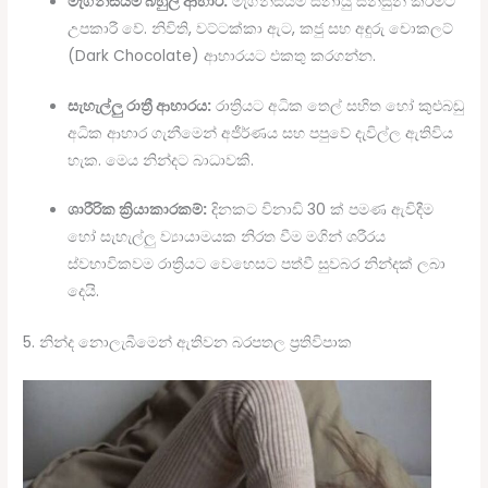
මැග්නීසියම් බහුල ආහාර:
මැග්නීසියම් ස්නායු සන්සුන් කිරීමට
උපකාරී වේ. නිවිති, වට්ටක්කා ඇට, කජු සහ අඳුරු චොකලට්
(Dark Chocolate) ආහාරයට එකතු කරගන්න.
සැහැල්ලු රාත්‍රී ආහාරය:
රාත්‍රියට අධික තෙල් සහිත හෝ කුළුබඩු
අධික ආහාර ගැනීමෙන් අජීර්ණය සහ පපුවේ දැවිල්ල ඇතිවිය
හැක. මෙය නින්දට බාධාවකි.
ශාරීරික ක්‍රියාකාරකම්:
දිනකට විනාඩි 30 ක් පමණ ඇවිදීම
හෝ සැහැල්ලු ව්‍යායාමයක නිරත වීම මගින් ශරීරය
ස්වභාවිකවම රාත්‍රියට වෙහෙසට පත්වී සුවබර නින්දක් ලබා
දෙයි.
5. නින්ද නොලැබීමෙන් ඇතිවන බරපතල ප්‍රතිවිපාක