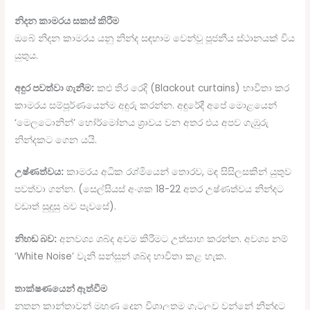
නිදන කාමරය සකස් කිරීම
ඔබේ නිදන කාමරය යනු නින්ද සඳහාම වෙන්වූ පූජනීය ස්ථානයක් විය
යුතුය.
අඳුර පවත්වා ගැනීම:
කළු තිර රෙදි (Blackout curtains) භාවිතා කර
කාමරය සම්පූර්ණයෙන්ම අඳුරු කරන්න. අඳුරේදී අපේ මොළයෙන්
‘මෙලටොනින්’ හෝර්මෝනය ශ්‍රාවය වන අතර එය අපව ගැඹුරු
නින්දකට ගෙන යයි.
උෂ්ණත්වය:
කාමරය අධික රශ්මියෙන් තොරව, මඳ සිසිලසකින් යුතුව
පවත්වා ගන්න. (සෙල්සියස් අංශක 18-22 අතර උෂ්ණත්වය නින්දට
වඩාත් සුදුසු බව පැවසේ).
නිහඬ බව:
අනවශ්‍ය ශබ්ද අවම කිරීමට උත්සාහ කරන්න. අවශ්‍ය නම්
‘White Noise’ වැනි සන්සුන් ශබ්ද භාවිතා කළ හැක.
තාක්ෂණයෙන් ඈත්වීම
නූතන කාන්තාවන් මුහුණ දෙන විශාලතම ගැටලුව වන්නේ නින්දට