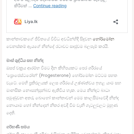
කාන්තාවකගේ ජීවිතයේ විවිධ අවධීන්හිදී සිදුවන
හෝර්මෝන
වෙනස්කම් ඇයගේ නින්දේ රටාවට සෘජුවම බලපෑම් කරයි.
මාස් ශුද්ධිය සහ නින්ද
ඔසප් චක්‍රය ආරම්භ වීමට දින කිහිපයකට පෙර ශරීරයේ
‘ප්‍රොජෙස්ටරෝන්’ (Progesterone) හෝර්මෝන මට්ටම පහත
වැටේ. මෙහි ප්‍රතිඵලයක් ලෙස ශරීරයේ උෂ්ණත්වය ඉහළ යාම සහ
මානසික නොසන්සුන්බව ඇතිවිය හැක. මෙය නින්දට බාධා
පමුණුවන අතර, බොහෝ කාන්තාවන් මෙම කාලසීමාවේදී නින්ද
නොයාම හෝ නින්දෙන් නිතර අවදි වීම වැනි ගැටලුවලට මුහුණ
දෙති.
ගර්භණී සමය