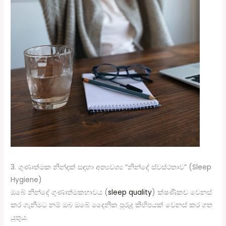
3. ගුණාත්මක නින්දක් සඳහා අත්‍යවශ්‍ය “නින්දේ ස්වස්ථතාව” (Sleep
Hygiene)
ඔබේ නින්දේ ගුණාත්මකභාවය (
sleep quality
) ක්ෂණිකව වෙනස්
කර ගැනීමට නම් ඔබ ඔබේ දෛනික පුරුදු කිහිපයක් වෙනස් කර ගත
යුතුය.