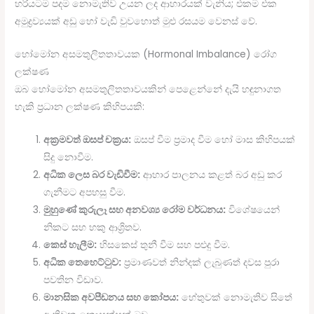
හරියටම පදම නොමැතිව උයන ලද ආහාරයක් වැනිය; එකම එක
අමුද්‍රව්‍යයක් අඩු හෝ වැඩි වුවහොත් මුළු රසයම වෙනස් වේ.
හෝමෝන අසමතුලිතතාවයක (Hormonal Imbalance) රෝග
ලක්ෂණ
ඔබ හෝමෝන අසමතුලිතතාවයකින් පෙළෙන්නේ දැයි හඳුනාගත
හැකි ප්‍රධාන ලක්ෂණ කිහිපයකි:
අක්‍රමවත් ඔසප් චක්‍රය:
ඔසප් වීම ප්‍රමාද වීම හෝ මාස කිහිපයක්
සිදු නොවීම.
අධික ලෙස බර වැඩිවීම:
ආහාර පාලනය කළත් බර අඩු කර
ගැනීමට අපහසු වීම.
මුහුණේ කුරුලෑ සහ අනවශ්‍ය රෝම වර්ධනය:
විශේෂයෙන්
නිකට සහ හකු ආශ්‍රිතව.
කෙස් හැලීම:
හිසකෙස් තුනී වීම සහ පළුදු වීම.
අධික තෙහෙට්ටුව:
ප්‍රමාණවත් නින්දක් ලැබුණත් දවස පුරා
පවතින විඩාව.
මානසික අවපීඩනය සහ කෝපය:
හේතුවක් නොමැතිව සිතේ