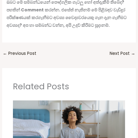
ඔබට මේ සම්බන්ධයෙන් පෞද්ගලික ගැටලු හෝ අත්දැකීම් තිබේද?
පහතින් Comment කරන්න. එසේත් නැතිනම් මේ පිළිබඳව වැඩිදුර
පරීක්ෂණයක් කරගැනීමට අවශ්‍ය වෛද්‍යවරයෙකු ගැන දැන ගැනීමට
අවශ්‍යද? අප හා සම්බන්ධ වන්න, අපි උදව් කිරීමට සූදානම්.
←
Previous Post
Next Post
→
Related Posts