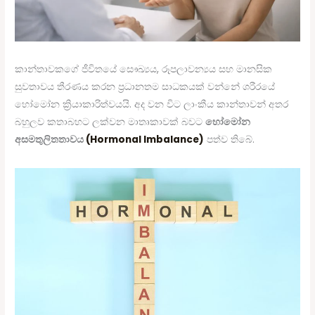
කාන්තාවකගේ ජීවිතයේ සෞඛ්‍යය, රූපලාවන්‍යය සහ මානසික
සුවතාවය තීරණය කරන ප්‍රධානතම සාධකයක් වන්නේ ශරීරයේ
හෝමෝන ක්‍රියාකාරිත්වයයි. අද වන විට ලාංකීය කාන්තාවන් අතර
බහුලව කතාබහට ලක්වන මාතෘකාවක් බවට
හෝමෝන
අසමතුලිතතාවය
(Hormonal Imbalance)
පත්ව තිබේ.