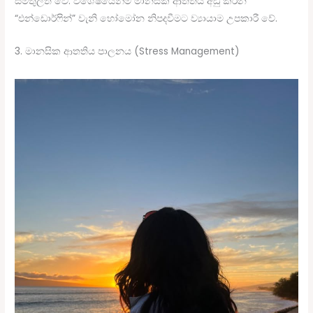
සමතුලිත වේ. විශේෂයෙන්ම මානසික ආතතිය අඩු කරන
“එන්ඩොර්ෆින්” වැනි හෝමෝන නිපදවීමට ව්‍යායාම උපකාරී වේ.
3. මානසික ආතතිය පාලනය (Stress Management)