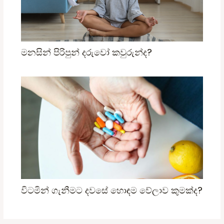
මනසින් පිරිපුන් දරුවෝ කවුරුන්ද?
විටමින් ගැනීමට දවසේ හොඳම වේලාව කුමක්ද?