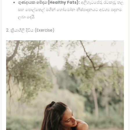
ගුණදායක මේදය (Healthy Fats):
අලිගැටපේර, රටකජු, තල
සහ පොල්තෙල් මගින් හෝමෝන නිෂ්පාදනයට අවශ්‍ය පදනම
ලබා දෙයි.
2. ක්‍රියාශීලී දිවිය (Exercise)