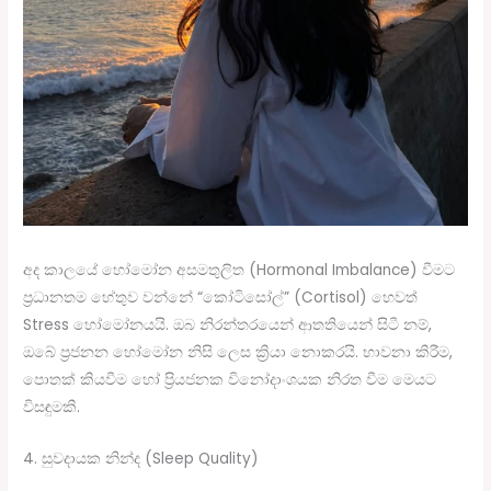
අද කාලයේ හෝමෝන අසමතුලිත (Hormonal Imbalance) වීමට
ප්‍රධානතම හේතුව වන්නේ “කෝටිසෝල්” (Cortisol) හෙවත්
Stress හෝමෝනයයි. ඔබ නිරන්තරයෙන් ආතතියෙන් සිටී නම්,
ඔබේ ප්‍රජනන හෝමෝන නිසි ලෙස ක්‍රියා නොකරයි. භාවනා කිරීම,
පොතක් කියවීම හෝ ප්‍රියජනක විනෝදාංශයක නිරත වීම මෙයට
විසඳුමකි.
4. සුවදායක නින්ද (Sleep Quality)