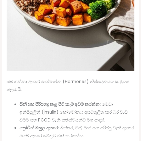
ඔබ ගන්නා ආහාර හෝමෝන (Hormones) නිෂ්පාදනයට සෘජුවම
බලපායි.
සීනි සහ පිරිපහදු කළ පිටි කෑම අවම කරන්න:
මේවා
ඉන්සියුලින් (Insulin) හෝමෝනය අසමතුලිත කර බර වැඩි
වීමට සහ PCOD වැනි තත්ත්වයන්ට මග පාදයි.
ප්‍රෝටීන් බහුල ආහාර:
බිත්තර, මස්, මාළු සහ පරිප්පු වැනි ආහාර
ඔබේ ආහාර වේලට එක් කරගන්න.