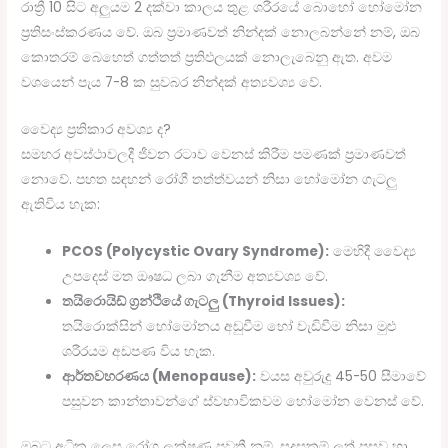
රාත්‍රී 10 සිට අලුයම 2 දක්වා කාලය තුළ ශරීරයේ බොහෝ හෝමෝන
ප්‍රතිසංස්කරණය වේ. ඔබ ප්‍රමාණවත් නින්දක් නොලබන්නේ නම්, ඔබ
කොතරම් බෙහෙත් ගත්තත් ප්‍රතිඵලයක් නොලැබෙනු ඇත. අවම
වශයෙන් පැය 7-8 ක සුවබර නින්දක් අත්‍යවශ්‍ය වේ.
වෛද්‍ය ප්‍රතිකාර අවශ්‍ය ද?
සමහර අවස්ථාවලදී ජීවන රටාව වෙනස් කිරීම පමණක් ප්‍රමාණවත්
නොවේ. පහත සඳහන් රෝගී තත්ත්වයන් නිසා හෝමෝන ගැටලු
ඇතිවිය හැක:
PCOS (Polycystic Ovary Syndrome):
මෙහිදී වෛද්‍ය
උපදෙස් මත ඖෂධ ලබා ගැනීම අත්‍යවශ්‍ය වේ.
තයිරොයිඩ් ග්‍රන්ථියේ ගැටලු (Thyroid Issues):
තයිරොක්සින් හෝමෝනය අඩුවීම හෝ වැඩිවීම නිසා මුළු
ශරීරයම අඩපණ විය හැක.
ආර්තවහරණය (Menopause):
වයස අවුරුදු 45-50 සීමාවේ
පසුවන කාන්තාවන්ගේ ස්වභාවිකවම හෝමෝන වෙනස් වේ.
ඔබට අධික ලෙස රෝග ලක්ෂණ පවතී නම්, සුදුසුකම් ලත් ප්‍රසව හා