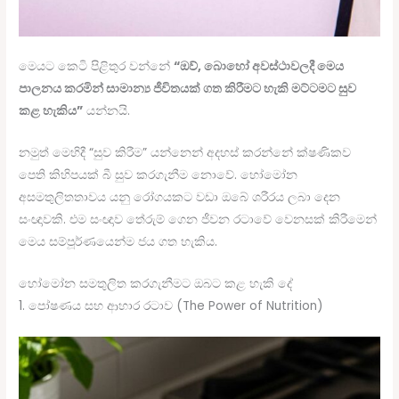
මෙයට කෙටි පිළිතුර වන්නේ
“ඔව්, බොහෝ අවස්ථාවලදී මෙය
පාලනය කරමින් සාමාන්‍ය ජීවිතයක් ගත කිරීමට හැකි මට්ටමට සුව
කළ හැකිය”
යන්නයි.
නමුත් මෙහිදී “සුව කිරීම” යන්නෙන් අදහස් කරන්නේ ක්ෂණිකව
පෙති කිහිපයක් බී සුව කරගැනීම නොවේ. හෝමෝන
අසමතුලිතතාවය යනු රෝගයකට වඩා ඔබේ ශරීරය ලබා දෙන
සංඥාවකි. එම සංඥාව තේරුම් ගෙන ජීවන රටාවේ වෙනසක් කිරීමෙන්
මෙය සම්පූර්ණයෙන්ම ජය ගත හැකිය.
හෝමෝන සමතුලිත කරගැනීමට ඔබට කළ හැකි දේ
1. පෝෂණය සහ ආහාර රටාව (The Power of Nutrition)