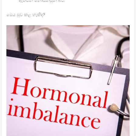
ඇතිවන නොසන්සුන් බව.
මෙය සුව කළ හැකිද?