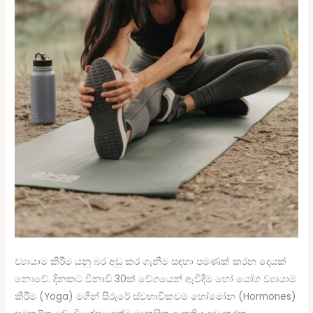
ව්‍යායාම කිරීම යනු බර අඩු කර ගැනීම සඳහා පමණක් කරන දෙයක්
නොවේ. දිනකට විනාඩි 30ක් වේගයෙන් ඇවිදීම හෝ යෝග ව්‍යායාම
කිරීම (Yoga) මගින් සිරුරේ ස්වභාවිකවම හෝමෝන (Hormones)