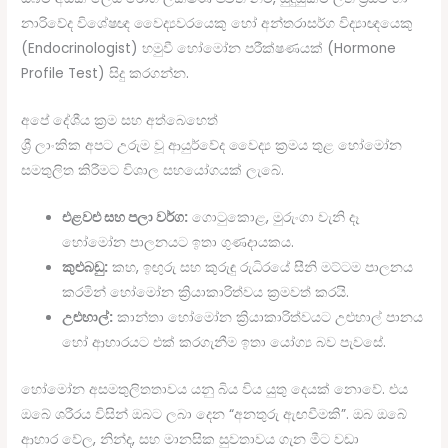
නාරිවේද විශේෂඥ වෛද්‍යවරයෙකු හෝ අන්තරාසර්ග විද්‍යාඥයෙකු
(Endocrinologist) හමුවී හෝමෝන පරීක්ෂණයක් (Hormone
Profile Test) සිදු කරගන්න.
අපේ දේශීය ක්‍රම සහ අත්බෙහෙත්
ශ්‍රී ලාංකික අපට උරුම වූ ආයුර්වේද වෛද්‍ය ක්‍රමය තුළ හෝමෝන
සමතුලිත කිරීමට විශාල සහයෝගයක් ලැබේ.
එළවළු සහ පලා වර්ග:
ගොටුකොළ, මුරුංගා වැනි දෑ
හෝමෝන පාලනයට ඉතා ගුණදායකය.
කුළුබඩු:
කහ, ඉඟුරු සහ කුරුඳු රුධිරයේ සීනි මට්ටම පාලනය
කරමින් හෝමෝන ක්‍රියාකාරිත්වය ක්‍රමවත් කරයි.
උළුහාල්:
කාන්තා හෝමෝන ක්‍රියාකාරිත්වයට උළුහාල් පානය
හෝ ආහාරයට එක් කරගැනීම ඉතා යෝග්‍ය බව පැවසේ.
හෝමෝන අසමතුලිතතාවය යනු බිය විය යුතු දෙයක් නොවේ. එය
ඔබේ ශරීරය විසින් ඔබට ලබා දෙන “අනතුරු ඇඟවීමකි”. ඔබ ඔබේ
ආහාර වේල, නින්ද, සහ මානසික සුවතාවය ගැන මීට වඩා