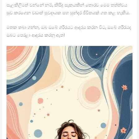
සැලකිලිමත් වන්නේ නම්, කිසිදු සැකයකින් තොරව මෙම තත්ත්වය
සුව කරගෙන වඩාත් සුවදායක සහ සුන්දර ජීවිතයක් ගත කළ හැකිය.
මතක තබා ගන්න, ඔබ ඔබේ ශරීරයට ආදරය කරන විට, ඔබේ ශරීරයද
ඔබට පෙරළා ආදරය කරනු ඇත!