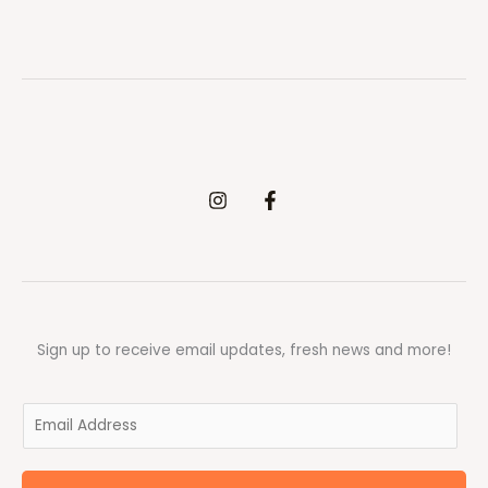
Sign up to receive email updates, fresh news and more!
E
m
a