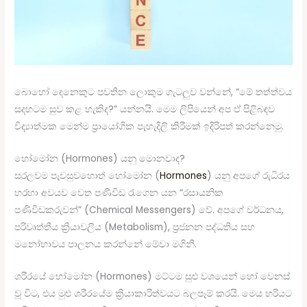
බොහෝ දෙනෙකුට පවතින ලොකුම ගැටලුව වන්නේ, “මේ තත්ත්වය
සදහටම සුව කළ හැකිද?” යන්නයි. මෙම ලිපියෙන් අප ඒ පිළිබඳව
විද්‍යාත්මක මෙන්ම ප්‍රායෝගික පැහැදිලි කිරීමක් ඉදිරිපත් කරන්නෙමු.
හෝමෝන (Hormones) යනු මොනවාද?
සරලවම පැවසුවහොත් හෝමෝන (
Hormones
) යනු අපගේ රුධිරය
හරහා අවයව වෙත පණිවිඩ රැගෙන යන “රසායනික
පණිවිඩකරුවන්” (Chemical Messengers) වේ. අපගේ වර්ධනය,
පරිවෘත්තීය ක්‍රියාවලිය (Metabolism), ප්‍රජනන පද්ධතිය සහ
මනෝභාවය පාලනය කරන්නේ මේවා මගිනි.
ශරීරයේ හෝමෝන (Hormones) මට්ටම සුළු වශයෙන් හෝ වෙනස්
වූ විට, එය මුළු ශරීරයේම ක්‍රියාකාරිත්වයට බලපෑම් කරයි. මෙය හරියට