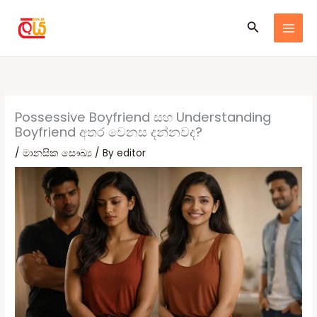
Skip
Search
to
content
Possessive Boyfriend සහ Understanding
Boyfriend අතර වෙනස දන්නවද?
/
මානසික සෞඛ්‍ය
/ By
editor