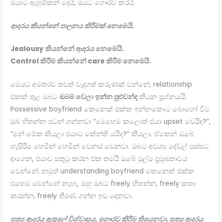
ඔයාට ඇහුම්කන් දෙයි, ඔයට ගෞරව කරයි.
ආදරය කියන්නේ පාලනය කිරීමක් නෙමෙයි.
Jealousy කියන්නේ ආදරය නෙමෙයි.
Control කිරීම කියන්නේ care කිරීම නෙමෙයි.
මෙයට අමතරව තවත් වැදගත් කරුණක් වන්නේ, relationship
එකක් තුළ ඔබට
ඔබම වෙලා ඉන්න පුළුවන්ද
කියන ප්‍රශ්නයයි.
Possessive boyfriend කෙනෙක් එක්ක ඉන්නකොට බොහෝ විට
ඔබ හිතන්න පටන් ගන්නවා “මෙහෙම කලොත් එයා upset වෙයිද?”,
“මන් මේක කියලා එයාට කේන්ති යයිද?” කියලා. ඒකෙන් ඔබේ
හැසිරීම හෙමින් හෙමින් වෙනස් වෙනවා. ඔබට අවශ්‍ය දේවල් පස්සට
දාගෙන, එයාව සතුටු කරන එක තමයි ඔබේ මුල්ම ප්‍රමුඛතාවය
වෙන්නේ. නමුත් understanding boyfriend කෙනෙක් එක්ක
එහෙම වෙන්නේ නැහැ. ඔහු ඔබට freely හිතන්න, freely කතා
කරන්න, freely තීරණ ගන්න ඉඩ දෙනවා.
සත්‍ය ආදරය ඇතුලේ විශ්වාසය, ගෞරව කිරීම තියෙනවා. සත්‍ය ආදරය