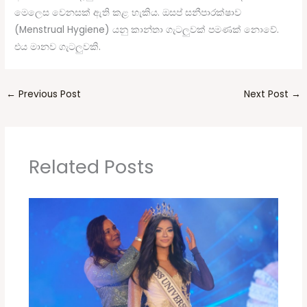
මෙලෙස වෙනසක් ඇති කළ හැකිය. ඔසප් සනීපාරක්ෂාව
(Menstrual Hygiene) යනු කාන්තා ගැටලුවක් පමණක් නොවේ.
එය මානව ගැටලුවකි.
←
Previous Post
Next Post
→
Related Posts