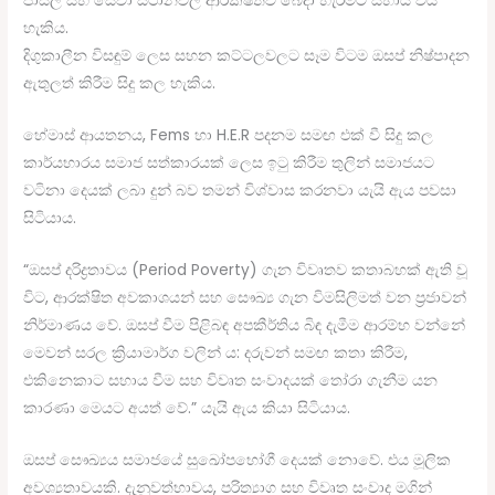
පාසල් සහ සේවා ස්ථානවල ආරක්ෂිතව බෙදා හැරීමට සහාය විය
හැකිය.
දිගුකාලීන විසඳුම් ලෙස සහන කට්ටලවලට සෑම විටම ඔසප් නිෂ්පාදන
ඇතුලත් කිරීම සිදු කල හැකිය.
හේමාස් ආයතනය, Fems හා H.E.R පදනම සමඟ එක් වී සිදු කල
කාර්යභාරය සමාජ සත්කාරයක් ලෙස ඉටු කිරීම තුලින් සමාජයට
වටිනා දෙයක් ලබා දුන් බව තමන් විශ්වාස කරනවා යැයි ඇය පවසා
සිටියාය.
“ඔසප් දරිද්‍රතාවය (Period Poverty) ගැන විවෘතව කතාබහක් ඇති වූ
විට, ආරක්ෂිත අවකාශයන් සහ සෞඛ්‍ය ගැන විමසිලිමත් වන ප්‍රජාවන්
නිර්මාණය වේ. ඔසප් වීම පිළිබඳ අපකීර්තිය බිඳ දැමීම ආරම්භ වන්නේ
මෙවන් සරල ක්‍රියාමාර්ග වලින් ය: දරුවන් සමඟ කතා කිරීම,
එකිනෙකාට සහාය වීම සහ විවෘත සංවාදයක් තෝරා ගැනීම යන
කාරණා මෙයට අයත් වේ.” යැයි ඇය කියා සිටියාය.
ඔසප් සෞඛ්‍යය සමාජයේ සුඛෝපභෝගී දෙයක් නොවේ. එය මූලික
අවශ්‍යතාවයකි. දැනුවත්භාවය, පරිත්‍යාග සහ විවෘත සංවාද මගින්