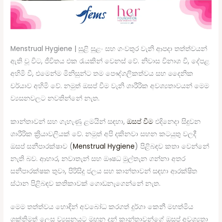
Menstrual Hygiene | සුළි සුළං සහ ගංවතුර වැනි ආපදා තත්ත්වයන්
ඇති වූ විට, ජීවිතය එක රැයකින් වෙනස් වේ. නිවාස විනාශ වී, දේපළ
අහිමි වී, එමෙන්ම මිනිසුන්ට තම පෞද්ගලිකත්වය සහ දෛනික
චර්යාව අහිමි වේ. නමුත් ඔසප් වීම වැනි ශාරීරික අවශ්‍යතාවයන් මෙම
ව්‍යසනවලට නවතින්නේ නැත.
කාන්තාවන් සහ ගැහැණු ළමයින් සඳහා,
ඔසප් වීම
එදිනෙදා සිදුවන
ශාරීරික ක්‍රියාවලියක් වේ. නමුත් අපි දකිනවා සහන කටයුතු වලදී
ඔසප් සනීපාරක්ෂාව (
Menstrual Hygiene
) පිළිබඳව කතා වෙන්නේ
නැති බව. ආහාර, නවාතැන් සහ ඖෂධ මුල්තැන ගන්නා අතර
සනීපාරක්ෂක තුවා, පිරිසිදු ජලය සහ කාන්තාවන් සඳහා ආරක්ෂිත
ස්ථාන පිළිබඳව කතිකාවක් ගොඩනැගෙන්නේ නැත.
මෙම තත්ත්වය හොඳින් අවබෝධ කරගත් දුර්ගා කෙනී මහත්මිය
ශක්තිමත් ලෙස ව්‍යසනයට මුහුන දුන් කාන්තාවන්ගේ ඔසප් අවශ්‍යතා