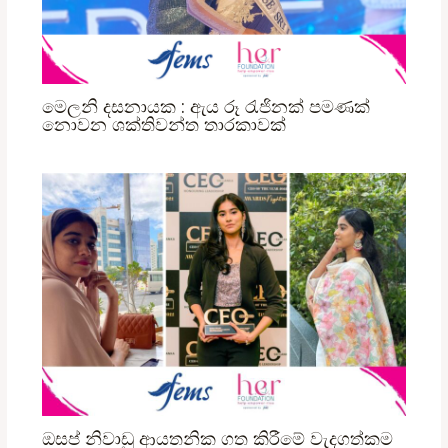
මෙලනි දසනායක : ඇය රූ රැජිනක් පමණක්
නොවන ශක්තිවන්ත තාරකාවක්
ඔසප් නිවාඩු ආයතනික ගත කිරීමේ වැදගත්කම