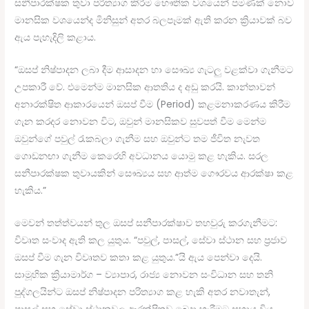
සනීපාරක්ෂක තුවා පරිත්‍යාග කිරීම භෞතික වශයෙන් පමණක් නොව
මානසික වශයෙන්ද මිනිසුන් අතර බලපෑමක් ඇති කරන ක්‍රියාවක් බව
ඇය පැහැදිලි කළාය.
“ඔසප් නිෂ්පාදන ලබා දීම ආසාදන හා සෞඛ්‍ය ගැටලු වළක්වා ගැනීමට
උපකාරී වේ. එමෙන්ම මානසික ආතතිය ද අඩු කරයි. කාන්තාවන්
අනාරක්ෂිත ආකාරයෙන් ඔසප් වීම (Period) කළමනාකරණය කිරීම
ගැන කරදර නොවන විට, ඔවුන් මානසිකව සුවපත් වීම මෙන්ම
ඔවුන්ගේ පවුල් රැකබලා ගැනීම සහ ඔවුන්ට තම ජීවිත නැවත
ගොඩනඟා ගැනීම කෙරෙහි අවධානය යොමු කළ හැකිය. සරල
සනීපාරක්ෂක තුවායකින් සෞඛ්‍යය සහ ආත්ම ගෞරවය ආරක්ෂා කළ
හැකිය.”
මෙවන් තත්ත්වයන් තුල ඔසප් සනීපාරක්ෂාව තහවුරු කරගැනීමට:
විවෘත සංවාද ඇති කල යුතුය. “පවුල්, පාසල්, සේවා ස්ථාන සහ ප්‍රජාව
ඔසප් වීම ගැන විවෘතව කතා කළ යුතුය.”යි ඇය පෙන්වා දෙයි.
සාමූහික ක්‍රියාමාර්ග – ව්‍යාපාර, රාජ්‍ය නොවන සංවිධාන සහ තනි
පුද්ගලයින්ට ඔසප් නිෂ්පාදන පරිත්‍යාග කළ හැකි අතර නවාතැන්,