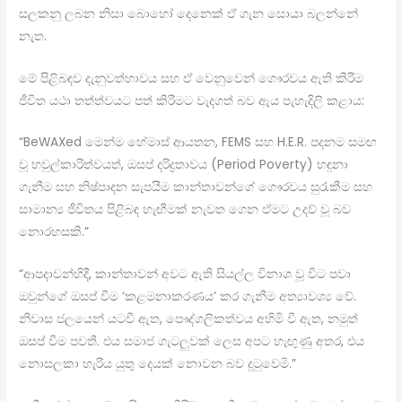
සලකනු ලබන නිසා බොහෝ දෙනෙක් ඒ ගැන සොයා බලන්නේ
නැත.
මේ පිළිබඳව දැනුවත්භාවය සහ ඒ වෙනුවෙන් ගෞරවය ඇති කිරීම
ජීවිත යථා තත්ත්වයට පත් කිරීමට වැදගත් බව ඇය පැහැදිලි කළාය:
“BeWAXed මෙන්ම හේමාස් ආයතන, FEMS සහ H.E.R. පදනම සමඟ
වූ හවුල්කාරිත්වයත්, ඔසප් දරිද්‍රතාවය (Period Poverty) හඳුනා
ගැනීම සහ නිෂ්පාදන සැපයීම කාන්තාවන්ගේ ගෞරවය සුරැකීම සහ
සාමාන්‍ය ජීවිතය පිළිබඳ හැඟීමක් නැවත ගෙන ඒමට උදව් වූ බව
නොරහසකි.”
“ආපදාවන්හිදී, කාන්තාවන් අවට ඇති සියල්ල විනාශ වූ විට පවා
ඔවුන්ගේ ඔසප් වීම ‘කළමනාකරණය’ කර ගැනීම අත්‍යාවශ්‍ය වේ.
නිවාස ජලයෙන් යටවී ඇත, පෞද්ගලිකත්වය අහිමි වී ඇත, නමුත්
ඔසප් වීම පවතී. එය සමාජ ගැටලුවක් ලෙස අපට හැඟුණු අතර, එය
නොසලකා හැරිය යුතු දෙයක් නොවන බව දුටුවෙමි.”