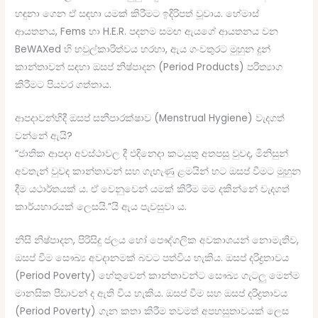
හඳුනා ගෙන ඒ සඳහා යමක් කිරීමට ඉදිරිපත් වූවාය. හේමාස්
ආයතනය, Fems හා H.E.R. පදනම සමඟ ඇයගේ ආයතනය වන
BeWAXed හි හවුල්කාරිත්වය හරහා, ඇය ගංවතුරට මුහුන දුන්
කාන්තාවන් සඳහා ඔසප් නිෂ්පාදන (Period Products) පරිත්‍යාග
කිරීමට පියවර ගත්තාය.
ආපදාවන්හිදී ඔසප් සනීපාරක්ෂාව (Menstrual Hygiene) වැදගත්
වන්නේ ඇයි?
“ජාතික ආපදා අවස්ථාවල දී එදිනෙදා කටයුතු අතපසු වුවද, මිනිසුන්
අවතැන් වුවද කාන්තාවන් සහ ගැහැණු ළමයින් හට ඔසප් වීමට මුහුන
දීම යථාර්තයක් ය. ඒ වෙනුවෙන් යමක් කිරීම මම දකින්නේ වැදගත්
කාර්යභාරයක් ලෙසයි.”යි ඇය පැවසුවා ය.
නිසි නිෂ්පාදන, පිරිසිදු ජලය හෝ පෞද්ගලික අවකාශයන් නොමැතිව,
ඔසප් වීම සෞඛ්‍ය අවදානමක් බවට පත්විය හැකිය. ඔසප් දරිද්‍රතාවය
(Period Poverty) හේතුවෙන් කාන්තාවන්ට සෞඛ්‍ය ගැටලු මෙන්ම
මානසික පීඩාවන් ද ඇති විය හැකිය. ඔසප් වීම සහ ඔසප් දරිද්‍රතාවය
(Period Poverty) ගැන කතා කිරීම තවමත් අපහසුතාවයක් ලෙස