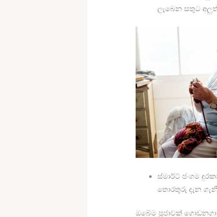
ලැබෙන සතුට අලුත්
ස්මාර්ට් ජංගම ද
තොරතුරු දැන ගැන
ඔබේම ප්‍රජාවක් ගොඩනග