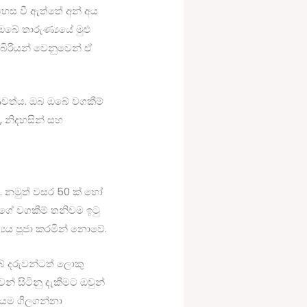
ෙස වී ඇත්තේ අන් අය
ේ තාරුණ්‍යයේ මුළු
ිබිරියන් වෙනුවෙන් ඒ
ණවත්ය. ඔබ ඔබේ වගකීම්
, නිදහසින් සහ
. නමුත් වසර 50 ක් හෝ
්ගේ වගකීම් තනිවම ඉටු
යය පූජා කරමින් නොවේ.
ේ දරුවන්ටත් ලොකු
 සිටිනු දැකීමට ඔවුන්
ලයම ගිලගන්නා