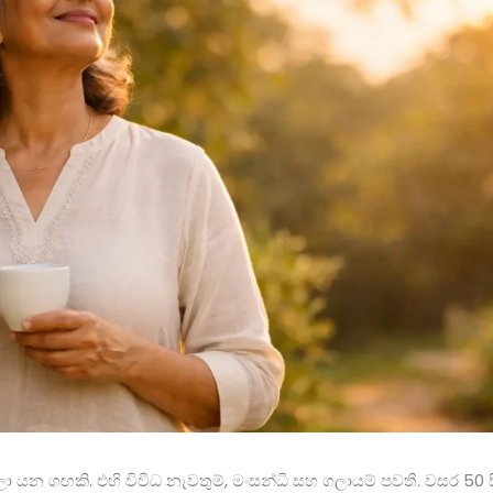
 යන ගඟකි. එහි විවිධ නැවතුම්, මංසන්ධි සහ ගලායම් පවතී. වසර 50 