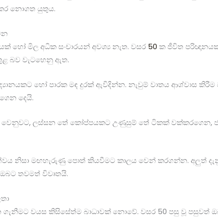
 කර නොගත යුතුය.
මන
යක් හෝ මිල අධික සංචාරයන් අවශ්‍ය නැත. වසර
50
ක ජීවිත පරිඥානයක්
තුළ බව වැටහෙනු ඇත.
්‍යානයකට හෝ පාරක මඳ දුරක් ඇවිදින්න. නැවුම් වාතය ආශ්වාස කිර
ගෙන දෙයි.
ෙනුවට, ලස්සන තේ කෝප්පයකට උණුසුම් තේ ටිකක් වක්කරගෙන, ජන
්වය නිසා මඟහැරුණු පොත් කියවීමට කාලය වෙන් කරගන්න. අලුත් දැන
ල ඔබට තවමත් විවෘතයි.
ලතා
 ගැනීමට වයස කිසිසේත්ම බාධාවක් නොවේ. වසර 50 පසු වූ පසුවත් ඔබ