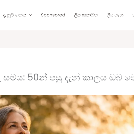
දැනුම් පොත
Sponsored
ලිය කතාබහ
ලිය ගැන
ෑ සමය: 50න් පසු දැන් කාලය ඔබ ව