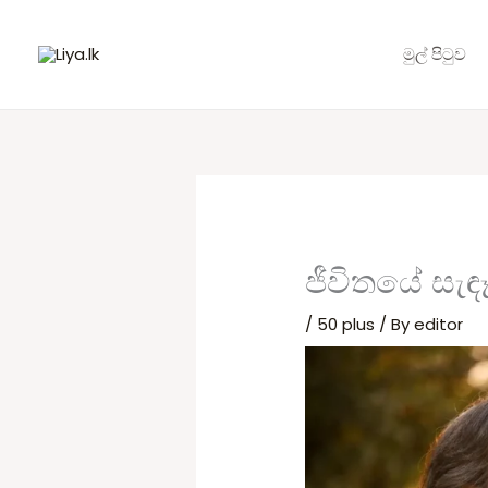
Skip
to
මුල් පිටුව
content
ජීවිතයේ සැඳ
/
50 plus
/ By
editor