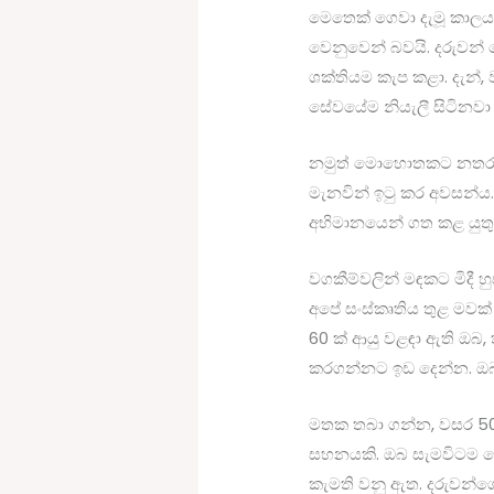
මෙතෙක් ගෙවා දැමූ කාල
වෙනුවෙන් බවයි. දරුවන්
ශක්තියම කැප කළා. දැන්,
සේවයේම නියැලී සිටිනවා ව
නමුත් මොහොතකට නතර වන්
මැනවින් ඉටු කර අවසන්ය.
අභිමානයෙන් ගත කළ යුතු
වගකීම්වලින් මඳකට මිදී හු
අපේ සංස්කෘතිය තුළ මවක
60 ක් ආයු වළඳා ඇති ඔබ,
කරගන්නට ඉඩ දෙන්න. ඔබ 
මතක තබා ගන්න, වසර 50 
සහනයකි. ඔබ සැමවිටම වෙ
කැමති වනු ඇත. දරුවන්ග