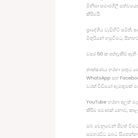
මිනිසා සමාජශීලී සත්වයෙ
කිරීමයි.
ප්‍රාදේශීය වැඩිහිටි සම
මිතුරියන් හමුවීමට, සිනහ
වසර 50 ක අත්දැකීම් ඇ
තාක්ෂණය හරහා සතුට ස
WhatsApp සහ Facebook
වරක් වීඩියෝ ඇමතුමක් ම
YouTube හරහා අලුත් මැහ
කිරීම පමණක් නොව, කාලය
ඔබ වෙනුවෙන් ජීවත් වී
සමහරවිට ඔබට සිතෙන්නට 