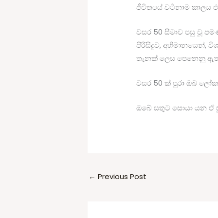
ජීවිතයේ වටිනාම කාලය එළ
වසර 50 සීමාව පසු වූ ප
පිරිසිදුව, අභිමානයෙන්,
තැනක් ලෙස පෙනෙනු ඇත
වසර 50 ක් පුරා ඔබ ලෝකය
ඔබේ සතුට සොයා යන ඒ ස
←
Previous Post