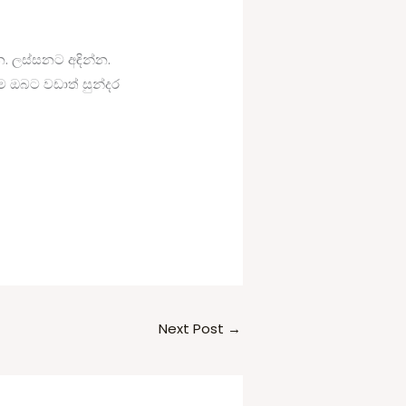
. ලස්සනට අඳින්න.
ම ඔබට වඩාත් සුන්දර
Next Post
→