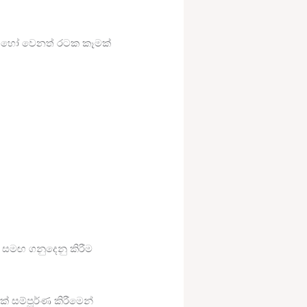
් හෝ වෙනත් රටක කෑමක්
 සමඟ ගනුදෙනු කිරීම
් සම්පූර්ණ කිරීමෙන්