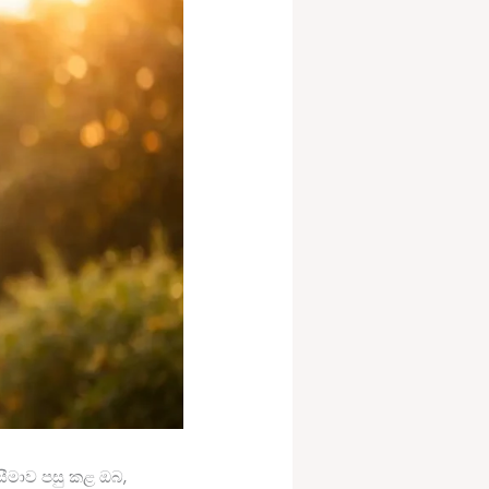
සීමාව පසු කළ ඔබ,