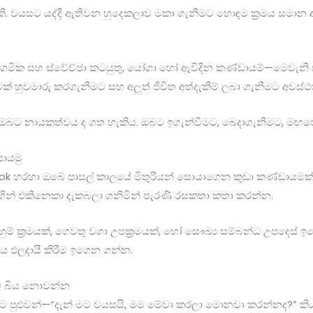
කි. වයසට යද්දී ඇතිවන හුදෙකලාව මකා ගැනීමට හොඳම ක්‍රමය සමාන අද
ිති, ආගමික සහ ස්වේච්ඡා කටයුතු, යෝගා හෝ ඇවිදින කණ්ඩායම්—මෙවැනි
වක් හුවමාරු කරගැනීමට සහ අලුත් ජීවිත අත්දැකීම් ලබා ගැනීමට අවස්ථ
ති ඔබට නායකත්වය ද ගත හැකිය. ඔබට ඉගැන්වීමට, බෙදාගැනීමට, ම
ොයමු
 හරහා ඔබේ පාසල් කාලයේ මිතුරියන් සොයාගෙන කුඩා කණ්ඩායමක්
ගින් එකිනෙකා දැකබලා ගනිමින් පැරණි රසකතා කතා කරන්න.
ුම් ක්‍රමයක්, ගෙවතු වගා උපක්‍රමයක්, හෝ සෞඛ්‍ය සම්බන්ධ උපදෙස
 ඵලදායී කිරීම ඉගෙන ගන්න.
මට බිය නොවන්න
පුළුවන්—“දැන් මට වයසයි, මම මේවා කරලා මොනවා කරන්නද?” කියා. 