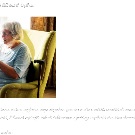
 ජීවිතයක් වැනිය.
ුරකථනය හරහා ලෝකය දෙස බලන්න ඉගෙන ගන්න. පරණ යහළුවන් සොයා 
ීමට, වීඩියෝ ඇමතුම් මගින් එකිනෙකා දැකබලා ගැනීමට එය මහෝපකාර
ා ගන්න