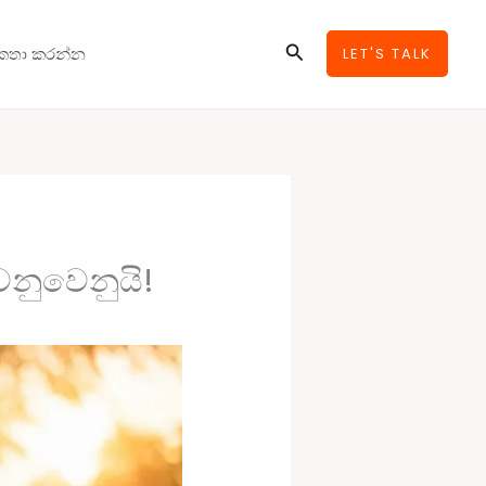
Search
කතා කරන්න
LET'S TALK
ෙනුවෙනුයි!