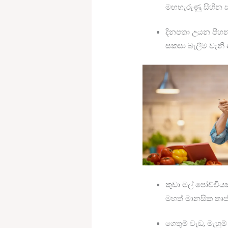
මඟහැරුණු සිහින 
දිනපතා උයන පිහන
සකසා බැලීම වැනි 
කුඩා මල් පෝච්චි
මහත් මානසික තෘප්
ගෙතුම් වැඩ, මැහු