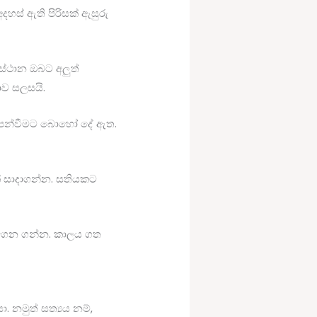
හස් ඇති පිරිසක් ඇසුරු
 ස්ථාන ඔබට අලුත්
ාව සලසයි.
ඟපෙන්වීමට බොහෝ දේ ඇත.
 සාදාගන්න. සතියකට
් ඉගෙන ගන්න. කාලය ගත
නමුත් සත්‍යය නම්,