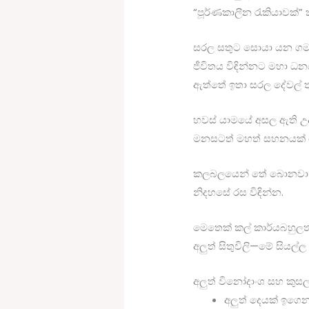
“පූර්ණකාලීන රැකියාවක්”
සරල සතුට සොයා යන ග
ජීවිතය විඳින්නට මහා ධන
ඇත්තේ ඉතා සරල දේවල් 
හවස් යාමයේ අසල ඇති උද
මනසටත් මහත් සහනයක් 
කලබලයෙන් තේ බොනවා ව
නිදහසේ රස විඳින්න.
මෙතෙක් කල් කාර්යබහුලත
අලුත් සිතුවිලි—මේ සියල්
අලුත් විනෝදාංශ සහ කුස
අලුත් දෙයක් ඉගෙන