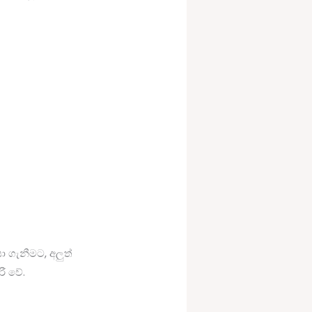
ගැනීමට, අලුත්
ී වේ.