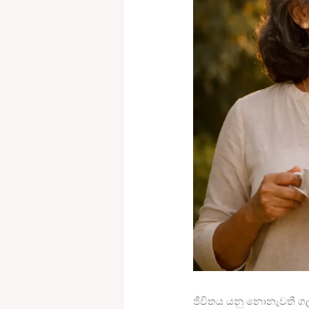
ජීවිතය යනු නොනැවතී ගලා