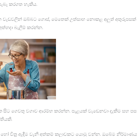
සැබෑ කරගත හැකිය.
 වැඩවලින් ඔබ්බට ගොස්, මෙතෙක් උත්සාහ නොකළ අලුත් අතුරුපසක
අත්හදා බැලීම් කරන්න.
යක සිට ගෙවතු වගාව ආරම්භ කරන්න. පැළයක් වැඩෙනවා දැකීම සහ පස
තියකි.
ම් හෝ චිත්‍ර ඇඳීම වැනි අත්කම් කලාවකට යොමු වන්න. ඔබේම නිර්මාණයක