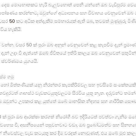
ය දෙස මොහොතකට හැරී බැලුවහොත් පෙනී යන්නේ ඔබ වැඩිපුරම වෙහ
 පෝෂණය කරන්නට, ඔවුන්ගේ අධ්‍යාපනය සහ විවාහය වෙනුවෙන් ඔබ ඔබ
 වසර
50
කට අධික අත්දැකීම් සම්භාරයක් ඇති ඔබ, තවමත් මුණුබුරු මිණ
ිය හැකියි.
න. වසර 50 ක් පුරා ඔබ අනුන් වෙනුවෙන් කළ කැපවීම දැන් ප්‍රමා
 දැන් උදා වී ඇත්තේ ඔබේ ජීවිතයේ ඉතිරි කාලය ඔබ වෙනුවෙන් සතුටින්
 ස්වර්ණමය යුගයයි.
ස්ම ගමු
් හෝ මිත්තණියක් යනු නිරන්තර කැපකිරීම්වල සහ ඉවසීමේ සංකේතයකි
 තවදුරටත් ගෘහස්ථ වැඩකටයුතුවලටම සිරවිය යුතු නැත. දරුවන්ට තමන
ඔවුන්ට උපකාර කළ යුත්තේ ඔබේ මානසික නිදහස සහ ශාරීරික සෞඛ්‍
ක් පුරා ඔබ ආරක්ෂා කරගත් නිරෝගී බව ඉදිරියටත් පවත්වා ගැනීම ඔබ
හෙස වී, අසනීපයෙන් පසුවනවාට වඩා, ඔබ ප්‍රබෝධමත්ව සහ සිනහවෙන්
ේ නිවෙස්වල වැඩ කටයුතු කර දීම වරදක් නොවුණත්, එය ඔබේ මුළු කා