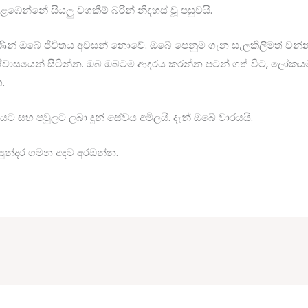
ඹෙන්නේ සියලු වගකීම් බරින් නිදහස් වූ පසුවයි.
මණින් ඔබේ ජීවිතය අවසන් නොවේ. ඔබේ පෙනුම ගැන සැලකිලිමත් වන්න
 විශ්වාසයෙන් සිටින්න. ඔබ ඔබටම ආදරය කරන්න පටන් ගත් විට, ලෝකය
.
ට සහ පවුලට ලබා දුන් සේවය අමිලයි. දැන් ඔබේ වාරයයි.
ුන්දර ගමන අදම අරඹන්න.