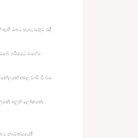
 ඇති ඔබට සැබෑ සතුට රැඳී
ීම ඔබේ ශරීරයට වගේම
ේලයක් අසල වාඩි වී එය
ුමක්, අලුත් ලෝකයක්,
ට තාරුණ්‍යයේදී