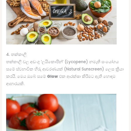
4. තක්කාලි
තක්කාලි වල අඩංගු ‘ලයිකොපීන්’ (Lycopene) නමැති සංයෝගය
සමේ ස්වභාවික හිරු ආවරණයක් (Natural Sunscreen) ලෙස ක්‍රියා
කරයි. මෙය ඔබේ සමේ
Glow
එක ආරක්ෂා කිරීමට ඇති හොඳම
ආහාරයකි.