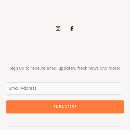
Sign up to receive email updates, fresh news and more!
E
m
a
SUBSCRIBE
i
l
*