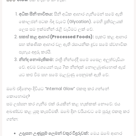
අධික සීනි භාවිතය:
සීනි අධික ආහාර ගැනීමෙන් සමේ ඇති
කොලජන් පටක බිඳ වැටේ (Glycation). මෙහි ප්‍රතිඵලයක්
ලෙස සම ඉක්මනින් රැළි වැටීමට ලක් වේ.
සකස් කළ ආහාර (Processed Foods):
පැකට් කළ ආහාර
සහ ක්ෂණික ආහාර වල ඇති රසායනික ද්‍රව්‍ය සමේ ස්වභාවික
පැහැය අඳුරු කරයි.
නින්ද නොමැතිකම:
රාත්‍රී නින්දේදී සමේ සෛල අලුත්වැඩියා
වේ. අවම වශයෙන් පැය 7ක නින්දක් නොලැබුණහොත් ඇස්
යට කළු වීම සහ සමේ මැලවුණු පෙනුමක් ඇති වේ.
ඔබේ එදිනෙදා දිවියට “Internal Glow” එකතු කර ගන්නේ
කොහොමද?
සම ලස්සන කර ගැනීම එක් රැයකින් කළ හැක්කක් නොවේ. එය
අඛණ්ඩව කළ යුතු කැපවීමකි. ඔබේ දින චරියාවට මේ පුරුදු එකතු කර
ගන්න:
උදෑසන උණුසුම් ලෙමන් වතුර වීදුරුවක්:
මෙය ඔබේ ආහාර