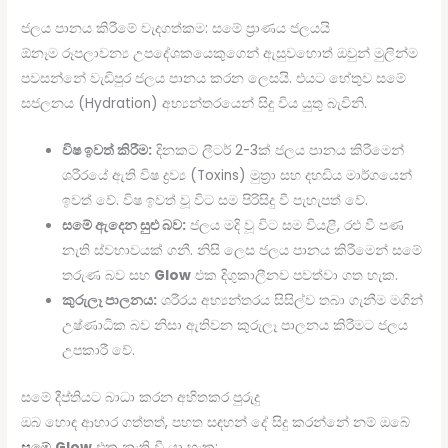
ජලය පානය කිරීමේ වැදගත්කම: සමේ ප්‍රාණය ජලයයි
ඕනෑම රූපලාවන්‍ය උපදේශකයෙකුගෙන් ඇසුවහොත් ඔවුන් මුලින්ම
පවසන්නේ වැඩිපුර ජලය පානය කරන ලෙසයි. එයට හේතුව සමේ
සජලනය (Hydration) අභ්‍යන්තරයෙන් සිදු විය යුතු බැවිනි.
විෂ ඉවත් කිරීම:
දිනකට ලීටර් 2-3ක් ජලය පානය කිරීමෙන්
ශරීරයේ ඇති විෂ ද්‍රව්‍ය (Toxins) මුත්‍රා සහ දහඩිය මාර්ගයෙන්
ඉවත් වේ. විෂ ඉවත් වූ විට සම පිරිසිදු වී පැහැපත් වේ.
සමේ ඇදෙන සුළු බව:
ජලය මදි වූ විට සම වියළී, රළු වී පණ
නැති ස්වභාවයක් ගනී. නිසි ලෙස ජලය පානය කිරීමෙන් සමේ
තරුණ බව සහ
Glow
එක දිගුකාලීනව පවත්වා ගත හැක.
කුරුලෑ පාලනය:
ශරීරය අභ්‍යන්තරය සිසිල්ව තබා ගැනීම මගින්
උෂ්ණාධික බව නිසා ඇතිවන කුරුලෑ පාලනය කිරීමට ජලය
උපකාරී වේ.
සමේ දීප්තියට බාධා කරන අහිතකර පුරුදු
ඔබ හොඳ ආහාර ගත්තත්, පහත සඳහන් දේ සිදු කරන්නේ නම් ඔබේ
සමේ
Glow
එක නැති වී යා හැක: