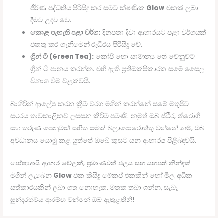
ජීර්ණ පද්ධතිය පිරිසිදු කර සමට ක්ෂණික
Glow
එකක් ලබා
දීමට උදව් වේ.
කොළ පැහැති පළා වර්ග:
දිනපතා දිවා ආහාරයට පළා වර්ගයක්
එකතු කර ගැනීමෙන් රුධිරය පිරිසිදු වේ.
ග්‍රීන් ටී (Green Tea):
කෝපි හෝ සාමාන්‍ය තේ වෙනුවට
ග්‍රීන් ටී පානය කරන්න. එහි ඇති ප්‍රතිඔක්සිකාරක සමේ සෛල
විනාශ වීම වළක්වයි.
බාහිරින් ආලේප කරන ක්‍රීම් වර්ග මගින් කරන්නේ සමේ මතුපිට
ස්ථරය තාවකාලිකව ලස්සන කිරීම පමණි. නමුත් ඔබ ස්ථීර, නිරෝගී
සහ තරුණ පෙනුමක් සහිත සමක් බලාපොරොත්තු වන්නේ නම්, ඔබ
අවධානය යොමු කළ යුත්තේ ඔබේ කුසට යන ආහාරය පිළිබඳවයි.
පෝෂ්‍යදායී ආහාර වේලක්, ප්‍රමාණවත් ජලය සහ යහපත් නින්දක්
මගින් ලැබෙන
Glow
එක කිසිදු මේකප් එකකින් හෝ මිල අධික
සත්කාරයකින් ලබා ගත නොහැක. මතක තබා ගන්න, සැබෑ
සුන්දරත්වය ආරම්භ වන්නේ ඔබ ඇතුළතිනි!