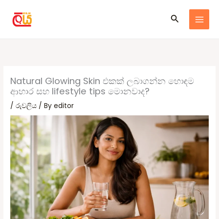
Skip
Search
to
content
Natural Glowing Skin එකක් ලබාගන්න හොඳම
ආහාර සහ lifestyle tips මොනවාද?
/
රුවලිය
/ By
editor