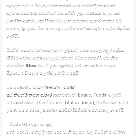
ඇතුළත සිදුවන ඕනෑම වෙනස්කමක් හෝ අසමතුලිතතාවයක්
මුලින්ම පෙන්නුම් කරන්නේ සම මගිනි. උදාහරණයක් ලෙස, ඔබ
මානසික ආතතියෙන් සිටින විට හෝ අහිතකර ආහාර ගන්නා විට
සමේ කුරුලෑ මතු වීම, අවපැහැ ගැන්වීම හෝ සම එල්ලා වැටීම සිදු විය
හැකියි.
පිටතින් මොනතරම් ආලේපන ගැල්වූවත්, සමේ සෛල අලුත්වැඩියා
කිරීමට අවශ්‍ය පෝෂණය ලැබෙන්නේ රුධිරය හරහායි. එම නිසා
ස්වභාවික
Glow
එකක් ලබා ගැනීමට නම් ඔබ ගන්නා ආහාර
පිළිබඳව දැඩි ලෙස සැලකිලිමත් විය යුතුයි.
සම පෝෂණය කරන “Beauty Foods”
සම නිරෝගී කරන ආහාර
හඳුන්වන්නේ ‘Beauty Foods’ ලෙසයි.
මේවායේ අඩංගු ප්‍රතිඔක්සිකාරක (Antioxidants), විටමින් සහ ඛනිජ
ලවණ සමේ සෛල ආරක්ෂා කරමින් දීප්තිමත් පෙනුමක් ලබා දෙයි.
1. විටමින් C බහුල පලතුරු
දෙහි, දොඩම්, නෙල්ලි සහ පේර වැනි පලතුරු වල විටමින් C අධිකව