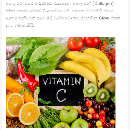
අඩංගු වේ. සමේ තරුණ බව රැක දෙන ‘කොලජන්’ (Collagen)
නිෂ්පාදනයට විටමින් C අත්‍යවශ්‍ය වේ. දිනපතා විටමින් C අඩංගු
ආහාර ගැනීමෙන් සමේ රැළි වැටීම පමා කර ස්වභාවික
Glow
එකක්
ලබා ගත හැකියි.