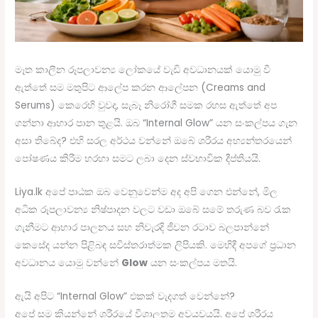
මෑත කාලීන රූපලාවන්‍ය ලෝකයේ වැඩි අවධානයක් යොමු වී
ඇත්තේ සම මතුපිට ආලේප කරන ආලේපන (Creams and
Serums) කෙරෙහි වුවද, සැබෑ නිරෝගී සමක රහස ඇත්තේ අප
ගන්නා ආහාර පාන තුළයි. ඔබ “Internal Glow” යන සංකල්පය ගැන
අසා තිබේද? එහි සරල අර්ථය වන්නේ ඔබේ ශරීරය අභ්‍යන්තරයෙන්
පෝෂණය කිරීම හරහා සමට ලබා දෙන ස්වභාවික දීප්තියයි.
Liya.lk අපේ පාඨක ඔබ වෙනුවෙන්ම අද අපි ගෙන එන්නේ, මිල
අධික රූපලාවන්‍ය නිෂ්පාදන වලට වඩා ඔබේ සමේ තරුණ බව රැක
ගැනීමට ආහාර පාලනය සහ නිවැරදි ජීවන රටාව බලපාන්නේ
කෙසේද යන්න පිළිබඳ සවිස්තරාත්මක ලිපියකි. මෙහිදී අපගේ ප්‍රධාන
අවධානය යොමු වන්නේ
Glow
යන සංකල්පය මතයි.
ඇයි අපිට “Internal Glow” එකක් වැදගත් වෙන්නේ?
අපේ සම කියන්නේ ශරීරයේ විශාලතම අවයවයයි. අපේ ශරීරය