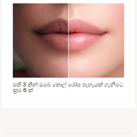
සති 3 කින් ඔබේ තොල් රෝස පැහැයක් ගැනීමට
ක්‍රම 6 ක්