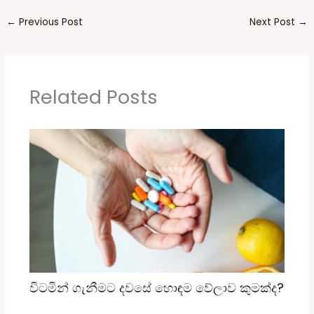
←
Previous Post
Next Post
→
Related Posts
විටමින් ගැනීමට දවසේ හොඳම වේලාව කුමක්ද?