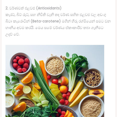
2. වර්ණවත් එළවළු (Antioxidants)
කැරට්, බීට් රූට්, සහ නිවිති වැනි තද වර්ණ සහිත එළවළු වල අඩංගු
බීටා කැරොටින් (Beta-carotene) මගින් හිරු රශ්මියෙන් සමට වන
හානිය අවම කරයි. මෙය සමේ වර්ණය ඒකාකාරීව තබා ගැනීමට
උදව් වේ.