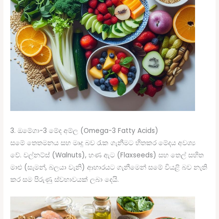
3. ඔමේගා-3 මේද අම්ල (Omega-3 Fatty Acids)
සමේ තෙතමනය සහ මෘදු බව රැක ගැනීමට හිතකර මේදය අවශ්‍ය
වේ. වල්නට්ස් (Walnuts), හණ ඇට (Flaxseeds) සහ තෙල් සහිත
මාළු (සැමන්, බලයා වැනි) ආහාරයට ගැනීමෙන් සමේ වියළි බව නැති
කර සම පිරුණු ස්වභාවයක් ලබා දෙයි.