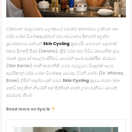
වර්තමාන රූපලාවන්‍ය ලෝකයේ වඩාත්ම කතාබහට ලක්වන සහ
චර්ම රෝග විශේෂඥයන්ගේ පවා අවධානය දිනාගත් අලුත්ම
ප්‍රවණතාවය වන්නේ
Skin Cycling
ක්‍රමයයි. බොහෝ දෙනෙක්
එකම දිනකදී සීරම් (Serums), ක්‍රීම් වර්ග සහ විවිධ රසායනික ද්‍රව්‍ය
රැසක් මුහුණේ ආලේප කිරීමට යාමෙන් සමේ ආරක්ෂිත ස්ථරයට
(Skin Barrier) හානි කරගනිති. මෙම ගැටලුවට විසඳුමක් ලෙස
ඇමරිකානු චර්ම රෝග විශේෂඥ වෛද්‍ය විට්නි බෝව් (Dr. Whitney
Bowe) විසින් හඳුන්වා දුන් මෙම
Skin Cycling
ක්‍රමය හරහා ඉතා
කෙටි කලකින් නිරෝගී සහ දීප්තිමත් සමක් ලබා ගැනීමට ඔබටත්
අවස්ථාව තිබේ.
Read more on liya.lk