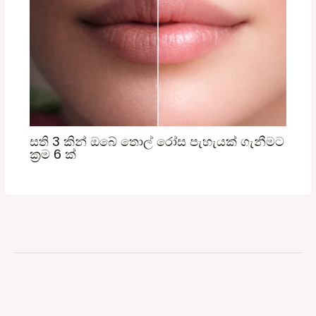
සති 3 කින් ඔබේ තොල් රෝස පැහැයක් ගැනීමට
ක්‍රම 6 ක්