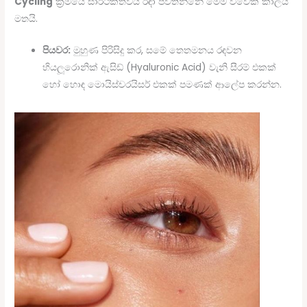
Cycling
ක්‍රමයේ සාර්ථකත්වය රඳා පවතින්නේ මෙම විවේක කාලය
මතයි.
පියවර:
මුහුණ පිරිසිදු කර, සමේ තෙතමනය රඳවන
හියලූරොනික් ඇසිඩ් (Hyaluronic Acid) වැනි සීරම් එකක්
හෝ හොඳ මොයිස්චරයිසර් එකක් පමණක් ආලේප කරන්න.