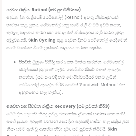
දෙවන රාත්‍රිය: Retinol (සම පුනර්ජීවනය)
දෙවන දින රාත්‍රියේදී රෙටිනෝල් (Retinol) අඩංගු නිෂ්පාදනයක්
භාවිතා කළ යුතුය. රෙටිනෝල් යනු සමේ රැලි වැටීම් අවම කරන,
කුරුළෑ පාලනය කරන සහ කොලජන් නිෂ්පාදනය වැඩි කරන ප්‍රබල
අමුද්‍රව්‍යයකි.
Skin Cycling
තුළ දෙවන දිනට රෙටිනෝල් යෙදීමෙන්
සමේ වයස්ගත වීමේ ලක්ෂණ පාලනය කරගත හැකිය.
පියවර:
මුහුණ පිරිසිදු කර තෙත මාත්තු කරන්න. රෙටිනෝල්
ස්වල්පයක් මුහුණේ ගල්වා මොයිස්චරයිසර් එකක් ආලේප
කරන්න. (සම සංවේදී නම් මොයිස්චරයිසර් එකට උඩින්
රෙටිනෝල් ආලේප කිරීම හෙවත් ‘Sandwich Method’ එක
අනුගමනය කළ හැකිය).
තෙවන සහ සිව්වන රාත්‍රිය: Recovery (සම සුවපත් කිරීම)
මෙම දින දෙකේදී කිසිදු ප්‍රබල රසායනික ද්‍රව්‍යයක් භාවිතා නොකරයි.
මෙහි ප්‍රධාන අරමුණ වන්නේ පෙර දින දෙකේදී භාවිත කළ සක්‍රීය ද්‍රව්‍ය
නිසා සමට ඇති වූ ආතතිය නිවා දමා, සම සුවපත් කිරීමයි.
Skin