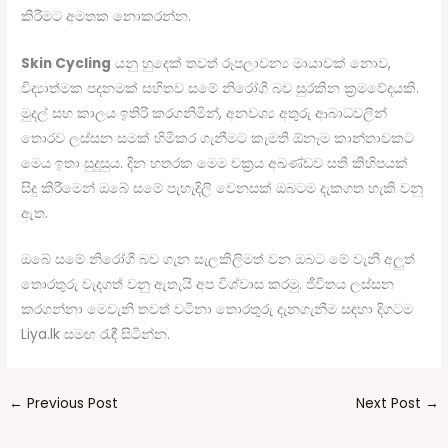
කිරීමට අමතක නොකරන්න.
Skin Cycling
යනු හුදෙක් තවත් රූපලාවන්‍ය මායාවක් නොව,
විද්‍යාත්මක පදනමක් සහිතව සමේ නිරෝගී බව සුරකින ක්‍රමවේදයකි.
මුදල් සහ කාලය ඉතිරි කරගනිමින්, අනවශ්‍ය අතුරු ආබාධවලින්
තොරව ලස්සන සමක් හිමිකර ගැනීමට කැමති ඕනෑම කාන්තාවකට
මෙය ඉතා සුදුසුය. දින හතරක මෙම චක්‍රය අඛණ්ඩව සති කිහිපයක්
සිදු කිරීමෙන් ඔබේ සමේ පැහැදිලි වෙනසක් ඔබටම දැකගත හැකි වනු
ඇත.
ඔබේ සමේ නිරෝගී බව ගැන සැලකිලිමත් වන ඔබට මේ වැනි අලුත්
තොරතුරු වැදගත් වනු ඇතැයි අප විශ්වාස කරමු. ජීවිතය ලස්සන
කරගන්නා මෙවැනි තවත් වටිනා තොරතුරු දැනගැනීම සඳහා දිගටම
Liya.lk සමඟ රැඳී සිටින්න.
←
Previous Post
Next Post
→