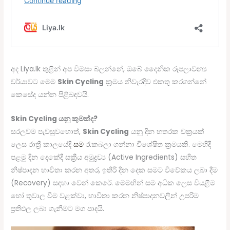
අද Liya.lk තුළින් අප විමසා බලන්නේ, ඔබේ දෛනික රූපලාවන්‍ය
චර්යාවට මෙම
Skin Cycling
ක්‍රමය නිවැරදිව එකතු කරගන්නේ
කෙසේද යන්න පිළිබඳවයි.
Skin Cycling යනු කුමක්ද?
සරලවම පැවසුවහොත්,
Skin Cycling
යනු දින හතරක චක්‍රයක්
ලෙස රාත්‍රී කාලයේදී
සම
රැකබලා ගන්නා විශේෂිත ක්‍රමයකි. මෙහිදී
පළමු දින දෙකේදී සක්‍රීය අමුද්‍රව්‍ය (Active Ingredients) සහිත
නිෂ්පාදන භාවිතා කරන අතර, ඉතිරි දින දෙක සමට විවේකය ලබා දීම
(Recovery) සඳහා වෙන් කෙරේ. මෙමඟින් සම අධික ලෙස වියළීම
හෝ තුවාල වීම වළක්වා, භාවිතා කරන නිෂ්පාදනවලින් උපරිම
ප්‍රතිඵල ලබා ගැනීමට මග පාදයි.