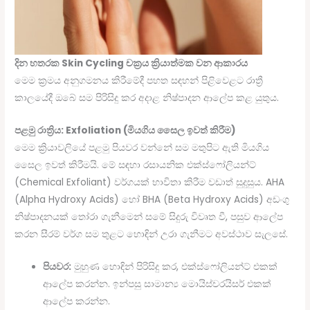
දින හතරක Skin Cycling චක්‍රය ක්‍රියාත්මක වන ආකාරය
මෙම ක්‍රමය අනුගමනය කිරීමේදී පහත සඳහන් පිළිවෙළට රාත්‍රී
කාලයේදී ඔබේ සම පිරිසිදු කර අදාළ නිෂ්පාදන ආලේප කළ යුතුය.
පළමු රාත්‍රිය: Exfoliation (මියගිය සෛල ඉවත් කිරීම)
මෙම ක්‍රියාවලියේ පළමු පියවර වන්නේ සම මතුපිට ඇති මියගිය
සෛල ඉවත් කිරීමයි. මේ සඳහා රසායනික එක්ස්ෆෝලියන්ට්
(Chemical Exfoliant) වර්ගයක් භාවිතා කිරීම වඩාත් සුදුසුය. AHA
(Alpha Hydroxy Acids) හෝ BHA (Beta Hydroxy Acids) අඩංගු
නිෂ්පාදනයක් තෝරා ගැනීමෙන් සමේ සිදුරු විවෘත වී, පසුව ආලේප
කරන සීරම් වර්ග සම තුළට හොඳින් උරා ගැනීමට අවස්ථාව සැලසේ.
පියවර:
මුහුණ හොඳින් පිරිසිදු කර, එක්ස්ෆෝලියන්ට් එකක්
ආලේප කරන්න. ඉන්පසු සාමාන්‍ය මොයිස්චරයිසර් එකක්
ආලේප කරන්න.