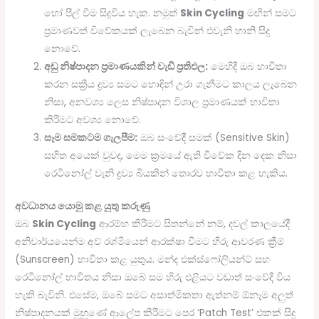
හෝ පීල් වීම සිදුවිය හැක. නමුත්
Skin Cycling
මඟින් සමට
ප්‍රමාණවත් විවේකයක් ලැබෙන බැවින් එවැනි හානි සිදු
නොවේ.
අඩු නිෂ්පාදන ප්‍රමාණයකින් වැඩි ප්‍රතිඵල:
මෙහිදී ඔබ භාවිතා
කරන සක්‍රීය ද්‍රව්‍ය සමට හොඳින් උරා ගැනීමට කාලය ලැබෙන
නිසා, අනවශ්‍ය ලෙස නිෂ්පාදන විශාල ප්‍රමාණයක් භාවිතා
කිරීමට අවශ්‍ය නොවේ.
සෑම සමකටම ගැලපීම:
ඔබ සංවේදී සමක් (Sensitive Skin)
සහිත අයෙක් වුවද, මෙම ක්‍රමයේ ඇති විවේක දින දෙක නිසා
රෙටිනෝල් වැනි ද්‍රව්‍ය බියකින් තොරව භාවිතා කළ හැකිය.
අවධානය යොමු කළ යුතු කරුණු
ඔබ
Skin Cycling
ආරම්භ කිරීමට සිතන්නේ නම්, දවල් කාලයේදී
අනිවාර්යයෙන්ම අව් රශ්මියෙන් ආරක්ෂා වීමට හිරු ආවරණ ක්‍රීම්
(Sunscreen) භාවිතා කළ යුතුය. මන්ද එක්ස්ෆෝලියන්ට් සහ
රෙටිනෝල් භාවිතය නිසා ඔබේ සම හිරු එළියට වඩාත් සංවේදී විය
හැකි බැවිනි. එසේම, ඔබේ සමට අසාත්මිකතා ඇත්නම් ඕනෑම අලුත්
නිෂ්පාදනයක් මුහුණේ ආලේප කිරීමට පෙර ‘Patch Test’ එකක් සිදු