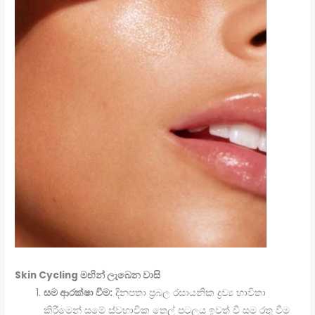
Skin Cycling මඟින් ලැබෙන වාසි
සම ආරක්ෂා වීම:
දිනපතා ප්‍රබල රසායනික ද්‍රව්‍ය භාවිතා
කිරීමෙන් සමේ ස්වභාවික තෙල් පටලය ඉවත් වී සම රතු වීම