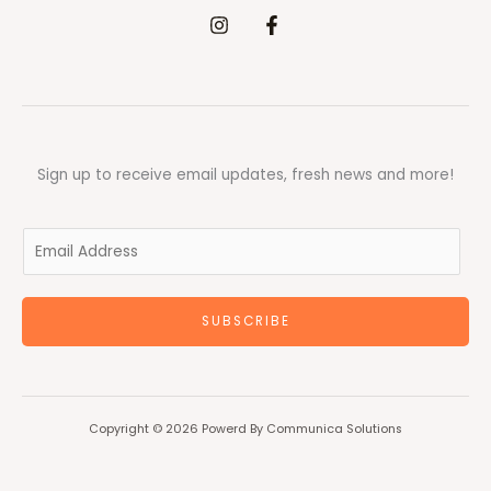
Sign up to receive email updates, fresh news and more!
E
m
a
SUBSCRIBE
i
l
*
Copyright © 2026 Powerd By Communica Solutions