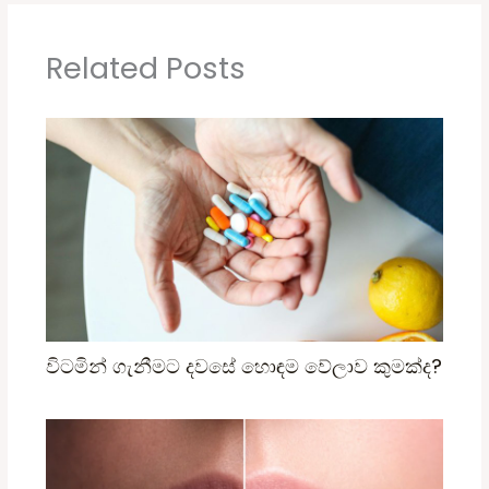
Related Posts
විටමින් ගැනීමට දවසේ හොඳම වේලාව කුමක්ද?