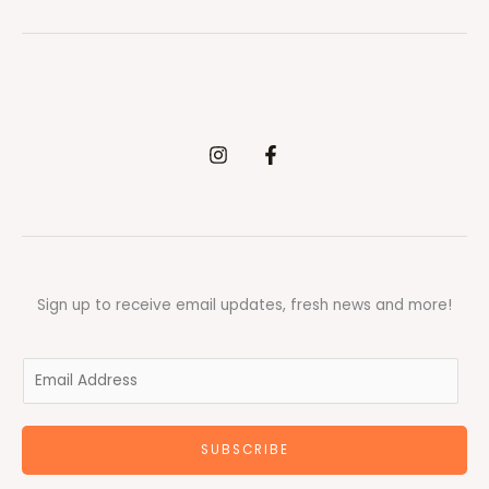
Sign up to receive email updates, fresh news and more!
E
m
a
SUBSCRIBE
i
l