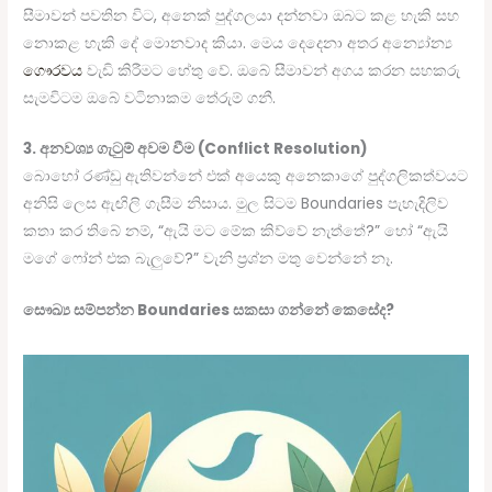
සීමාවන් පවතින විට, අනෙක් පුද්ගලයා දන්නවා ඔබට කළ හැකි සහ
නොකළ හැකි දේ මොනවාද කියා. මෙය දෙදෙනා අතර අන්‍යෝන්‍ය
ගෞරවය
වැඩි කිරීමට හේතු වේ. ඔබේ සීමාවන් අගය කරන සහකරු
සැමවිටම ඔබේ වටිනාකම තේරුම් ගනී.
3. අනවශ්‍ය ගැටුම් අවම වීම (Conflict Resolution)
බොහෝ රණ්ඩු ඇතිවන්නේ එක් අයෙකු අනෙකාගේ පුද්ගලිකත්වයට
අනිසි ලෙස ඇඟිලි ගැසීම නිසාය. මුල සිටම Boundaries පැහැදිලිව
කතා කර තිබේ නම්, “ඇයි මට මේක කිව්වේ නැත්තේ?” හෝ “ඇයි
මගේ ෆෝන් එක බැලුවේ?” වැනි ප්‍රශ්න මතු වෙන්නේ නෑ.
සෞඛ්‍ය සම්පන්න Boundaries සකසා ගන්නේ කෙසේද?