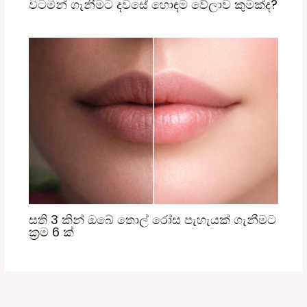
විටමින් ගැනීමට දවසේ හොඳම වේලාව කුමක්ද?
සති 3 කින් ඔබේ තොල් රෝස පැහැයක් ගැනීමට
ක්‍රම 6 ක්