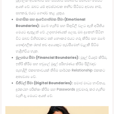
පුද්ගලික අවකාශය සහ ස්පර්ශය සම්බන්ධ සීමාවන් මෙයට
අයත් වේ. ඔබට යම් අවස්ථාවක තනිව සිටීමට අවශ්‍ය නම්,
සහකරු එයට ගෞරව කළ යුතුය.
මානසික සහ ආවේගාත්මක සීමා (Emotional
Boundaries):
ඔබේ හැඟීම් සහ සිතුවිලි වලට ඇති අයිතිය
මෙයට ඇතුළත් වේ. උදාහරණයක් ලෙස, ඔබ දුකෙන් සිටින
විට ඔබව විහිළුවකට පත් නොකර එයට ගරු කිරීම සහ ඔබේ
පෞද්ගලික රහස් තව අයෙකුට පැවසීමෙන් වැළකී සිටීම
හැඳින්විය හැක.
මූල්‍යමය සීමා (Financial Boundaries):
මුදල් වියදම් කිරීම,
ඉතිරි කිරීම සහ හවුලේ මුදල් පරිහරණය කිරීම පිළිබඳව
පැහැදිලි එකඟතාවයක් තිබීම සාර්ථක Relationship එකකට
අත්‍යවශ්‍ය වේ.
ඩිජිටල් සීමා (Digital Boundaries):
සමාජ මාධ්‍ය භාවිතය,
දුරකථන පරීක්ෂා කිරීම සහ Passwords හුවමාරු කර ගැනීම
වැනි දෑ මෙයට අයත් වේ.