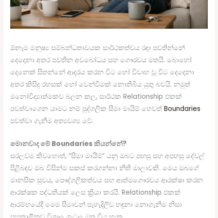
ඕනෑම මනුෂ්‍ය සම්බන්ධතාවයක සාර්ථකත්වය රඳා පවතින්නේ
දෙදෙනා අතර පවතින අවබෝධය සහ ගෞරවය මතයි. බොහෝ
දෙනෙක් සිතන්නේ ආදරය කරන විට හෝ විවාහ වූ විට දෙදෙනා
අතර කිසිදු රහසක් හෝ වෙන්වීමක් නොතිබිය යුතු බවයි. නමුත්
මනෝවිද්‍යාත්මකව බලන කල, සාර්ථක Relationship එකක්
පවත්වාගෙන යාමට නම් පුද්ගලික සීමා මායිම් හෙවත්
Boundaries
පවත්වා ගැනීම අත්‍යවශ්‍ය වේ.
මොනවාද මේ Boundaries කියන්නේ?
සරලවම කිවහොත්, “සීමා මායිම්” යනු ඔබට පහසු සහ අපහසු දේවල්
පිළිබඳව ඔබ විසින්ම සකස් කරගන්නා නීති මාලාවකි. මෙය ඔබගේ
මානසික සුවය, පෞද්ගලිකත්වය සහ ආත්මගෞරවය ආරක්ෂා කරන
ආරක්ෂක පද්ධතියක් ලෙස ක්‍රියා කරයි. Relationship එකක්
ආරම්භයේදී මෙම සීමාවන් පැහැදිලිව හඳුනා නොගැනීම නිසා
පසුකාලීනව විශාල ගැටලු මතු විය හැක.