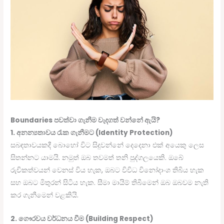
Boundaries පවත්වා ගැනීම වැදගත් වන්නේ ඇයි?
1. අනන්‍යතාවය රැක ගැනීමට (Identity Protection)
සබඳතාවයකදී බොහෝ විට සිදුවන්නේ දෙදෙනා එක් අයෙකු ලෙස
සිතන්නට යාමයි. නමුත් ඔබ තවමත් තනි පුද්ගලයෙකි. ඔබේ
රුචිකත්වයන් වෙනස් විය හැක, ඔබට විවිධ විනෝදාංශ තිබිය හැක
සහ ඔබට මිතුරන් සිටිය හැක. සීමා මායිම් තිබීමෙන් ඔබ ඔබවම නැති
කර ගැනීමෙන් වළකියි.
2. ගෞරවය වර්ධනය වීම (Building Respect)