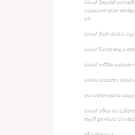
ඔබගේ මිතුරෙක් හෝ ඥාත
වැඩසටහන කරන අතරතුර වන ව
වේ.
ඔබගේ ජිවන රටාවට ගැලප
ඔබගේ විවේක කාලය අනුව
ඔබගේ ශාරීරික යෝග්‍යතා
සෞඛ්‍ය සම්පන්න, සමබර
තමා ගන්නා ආහාර වේලෙහි 
ඔබගේ ශරීරය බර වැඩිනම්
කැලරි ප්‍රමාණයට වඩා අඩුව
අපි දැන් බලමු !