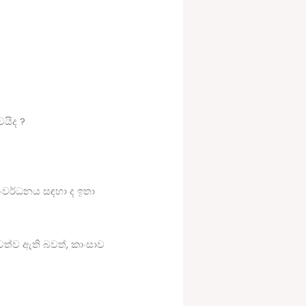
යිද ?
 සංවර්ධනය සඳහා ද ඉතා
ත්ව ඇති බවත්, කාංසාව