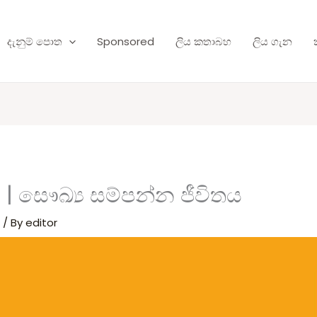
දැනුම් පොත
Sponsored
ලිය කතාබහ
ලිය ගැන
e | සෞඛ්‍ය සම්පන්න ජීවිතය
ය
/ By
editor