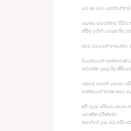
මම අද ඔබට පෙන්වන්නම් ස
සෞඛ්‍ය සම්පන්නව සිටීම
කිරිම මගින් යහපත සිදු 
අවම වශයෙන් මාසයකට එක්
විශේෂයෙන් කාන්තාවක් 
සම්පන්න පුරුදු සිදු කිරි
කෙසේ වෙතත් සෞඛ්‍ය පරීක
තත්ත්වයන් නරක අතට හැර
අපි බලමු ශරිරයට අවශ්‍ය
භෞතික පරීක්ෂණ :
තමන්ගේ උස, බර, ශරීර ස්