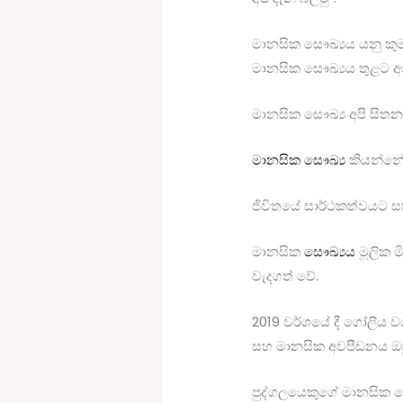
මානසික සෞඛ්‍යය යනු කු
මානසික සෞඛ්‍යය තුළට අ
මානසික සෞඛ්‍ය අපි සිතන
මානසික සෞඛ්‍ය
කියන්නේ 
ජිවිතයේ සාර්ථකත්වයට ස
මානසික
සෞඛ්‍යය
මූලික 
වැදගත් වේ.
2019 වර්ශයේ දී ගෝලීය 
සහ මානසික අවපීඩනය ඔව
පුද්ගලයෙකුගේ මානසික 