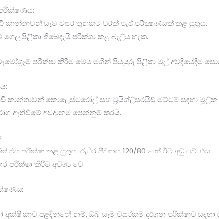
් පරීක්ෂණය:
ැඩි කාන්තාවන් සෑම වසර තුනකට වරක් පැප් පරීක්‍ෂණයක් කළ යුතුය.
් ගෙල පිළිකා තිබෙදැයි පරික්ශා කළ බැලිය හැක.
 මැමෝග්‍රෑම් පරීක්ෂා කිරීම මෙය මගින් පියයුරු පිළිකා මුල් අවදියේදීම 
ය:
ැඩි කාන්තාවන් කොලෙස්ටරෝල් සහ ට්‍රයිග්ලිසරයිඩ් මට්ටම් සඳහා මූල
රෝග ඇතිවීමේ අවදානම පෙන්නුම් කරයි.
:
 එය පරීක්ෂා කළ යුතුය. රුධිර පීඩනය 120/80 හෝ ඊට අඩු වේ. එය
 පරීක්ෂා කිරීම අවශ්‍ය වේ.
ීක්ෂණය:
අක්ෂි කාච පළඳින්නේ නම්, ඔබ සෑම වසරකම දර්ශන පරීක්ෂාව සඳහා යා