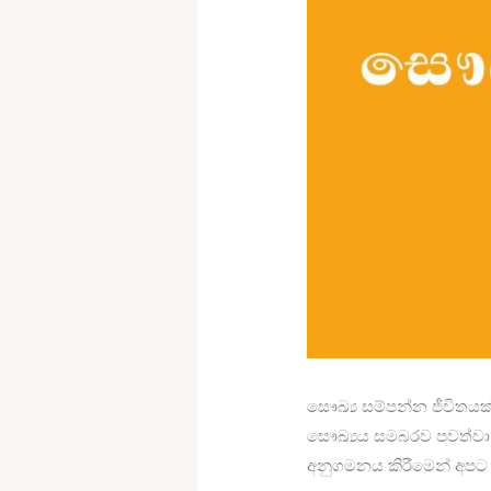
සෞඛ්‍ය සම්පන්න ජීවිතයක
සෞඛ්‍යය සමබරව පවත්වා ග
අනුගමනය කිරීමෙන් අපට 