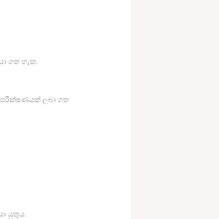
සොයා ගත හැක.
ික පරීක්ෂණයක් ලබා ගත
 යුතුය.