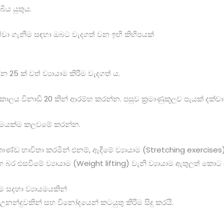
ිය යුතුය.
්වා ගැනීම සඳහා ඔබට වැදගත් වන ඉඟි කිහිපයක්
5 ක් වත් ව්‍යායාම කිරීම වැදගත් ය.
 කාලය විනාඩි 20 කින් ආරම්භ කරන්න. පසුව ක්‍රමාණුකූලව පැයක් දක්
‍යායාමයක්ම කලවමේ කරන්න.
ාණ්ඩ භාවිතා කරමින් එනම්, ඇදීමේ ව්‍යායාම (Stretching exercises), 
හ බර එසවීමේ ව්‍යායාම (Weight lifting) වැනි ව්‍යායාම ඇතුලත් ක
 සදහා ව්‍යායමයකින්
නන්දුවකින් සහ විනෝදයෙන් කටයුතු කිරිම සිදු කරයි.