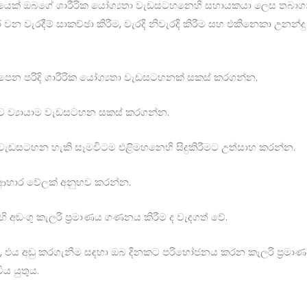
ියෙක් ඔබගේ ශාරීරික යෝග්‍යතා වැඩසටහනෙහි සහායකයා ලෙස තබාගන
ැරදීම් සාකච්ඡා කිරීම, වැරදි නිවැරදි කිරීම සහ එකිනෙකා උනන්දු කි
ෙන පරිදි ශාරීරික යෝග්‍යතා වැඩසටහනක් සකස් කරගන්න.
 ව්‍යායාම වැඩසටහන සකස් කරගන්න.
 වැඩසටහන හැකි සෑමවිටම එළිමහනෙහි සිදුකිරීමට උත්සාහ කරන්න.
 ආහාර වේලක් අනුභව කරන්න.
අඩංගු කැලරි ප්‍රමාණය ගණනය කිරීම ද වැදගත් වේ.
, එය අඩු කරගැනීම සඳහා ඔබ දිනකට පරිභෝජනය කරන කැලරි ප්‍රමාණ
ිය යුතුය.