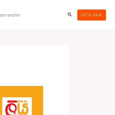
Search
කතා කරන්න
LET'S TALK