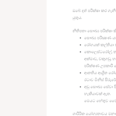
ඔබේ දත් පරීක්ෂා කර ග
යුතුය.
නිතිපතා සෞඛ්‍ය පරික්ෂා
සෞඛ්‍ය පරීක්‍ෂණ 
රෝගයක් කල්තියා 
කොලෙස්ටරෝල්, තයි
අක්මාව, වකුගඩු, හ
පරීක්ෂණ උපකාරී 
ආතතිය ආශ්‍රිත ර
රටාව මිනිස් සිරු
අඩු සෞඛ්‍ය සේවා ප
හැකියාවක් ඇත.
මෙයට හේතුව වෛද්‍
ශාරීරික යෝග්‍යතාවය මන