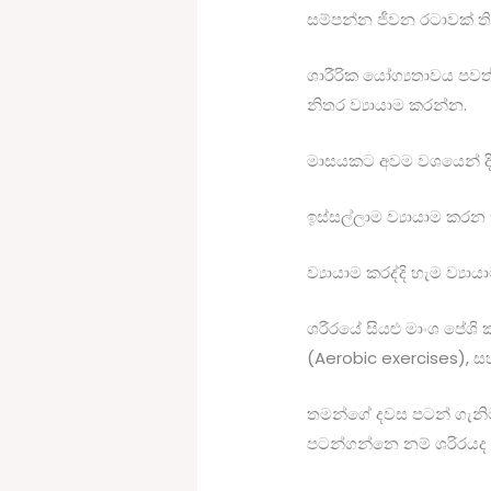
සම්පන්න ජීවන රටාවක් තිබ
ශාරීරික යෝග්‍යතාවය පවත
නිතර ව්‍යායාම කරන්න.
මාසයකට අවම වශයෙන් දින 2
ඉස්සල්ලාම ව්‍යායාම කරන
ව්‍යායාම කරද්දි හැම ව්
ශරීරයේ සියළු මාංශ පේශි ක
(Aerobic exercises), ස
තමන්ගේ දවස පටන් ගැනිම
පටන්ගන්නෙ නම් ශරිරයද උ