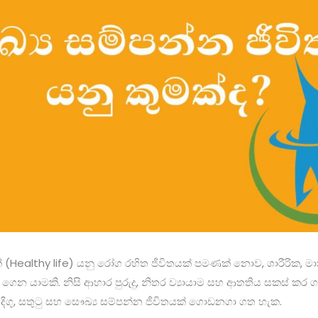
් (Healthy life) යනු රෝග රහිත ජීවිතයක් පමණක් නොව, ශාරීරික, 
ෙන යාමකි. නිසි ආහාර පුරුදු, නිතර ව්‍යායාම සහ ආතතිය සකස් කර 
දිගු, සතුටු සහ සෞඛ්‍ය සම්පන්න ජීවිතයක් ගොඩනගා ගත හැක.