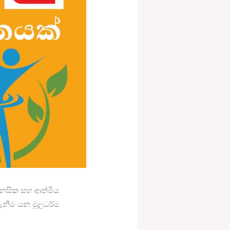
මානසික සහ ආත්මීය
ගැනීම යන මූලධර්ම