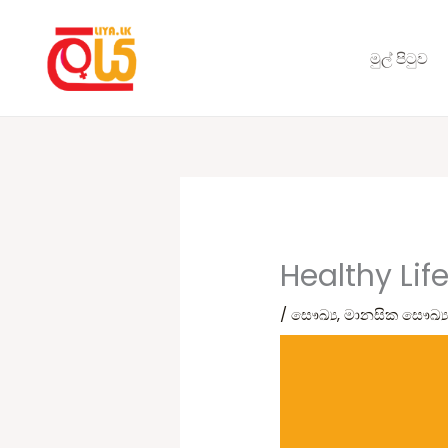
Skip
to
මුල් පිටුව
content
Healthy Lif
/
සෞඛ්‍ය
,
මානසික සෞඛ්‍