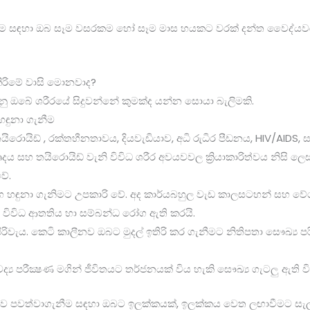
ැනීම සඳහා ඔබ සෑම වසරකම හෝ සෑම මාස හයකට වරක් දන්ත වෛද්යව
 කිරිමේ වාසි මොනවාද?
යනු ඔබේ ශරීරයේ සිදුවන්නේ කුමක්ද යන්න සොයා බැලිමකි.
හඳුනා ගැනීම
රොයිඩ් , රක්තහීනතාවය, දියවැඩියාව, අධි රුධිර පීඩනය, HIV/AIDS,
ෘදය සහ තයිරොයිඩ් වැනි විවිධ ශරීර අවයවවල ක්‍රියාකාරිත්වය නිසි ලෙ
වේ.
ෝග හඳුනා ගැනිමට උපකාරි වේ. අද කාර්යබහුල වැඩ කාලසටහන් සහ 
රේ විවිධ ආතතිය හා සම්බන්ධ රෝග ඇති කරයි.
ිරිවැය. කෙටි කාලීනව ඔබට මුදල් ඉතිරි කර ගැනීමට නිතිපතා සෞඛ්‍ය පර
ය පරීක්‍ෂණ මගින් ජීවිතයට තර්ජනයක් විය හැකි සෞඛ්‍ය ගැටලු ඇති 
ාව පවත්වාගැනීම සඳහා ඔබට ඉලක්කයක්, ඉලක්කය වෙත ලඟාවීමට සැල