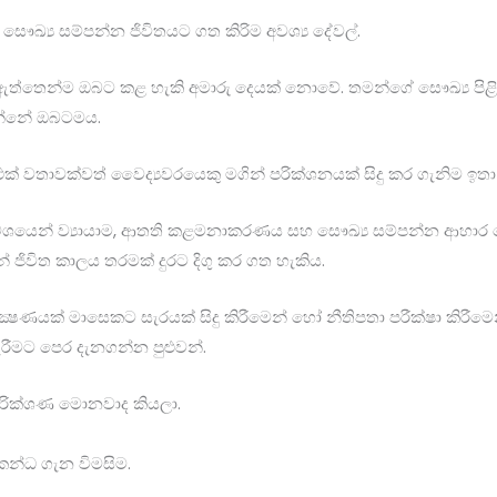
ෞඛ්‍ය සම්පන්න ජිවිතයට ගත කිරිම අවශ්‍ය දේවල්.
 ඇත්තෙන්ම ඔබට කළ හැකි අමාරු දෙයක් නොවේ. තමන්ගේ සෞඛ්‍ය පිළි
වන්නේ ඔබටමය.
 වතාවක්වත් වෛද්‍යවරයෙකු මගින් පරික්ශනයක් සිදු කර ගැනිම ඉතා
වශයෙන් ව්‍යායාම, ආතති කළමනාකරණය සහ සෞඛ්‍ය සම්පන්න ආහාර ව
මෙන් ජිවිත කාලය තරමක් දුරට දිගු කර ගත හැකිය.
්‍ෂණයක් මාසෙකට සැරයක් සිදු කිරීමෙන් හෝ නීතිපතා පරීක්ෂා කිර
ීමට පෙර දැනගන්න පුළුවන්.
 පරික්ශණ මොනවාද කියලා.
කන්ධ ගැන විමසිම.