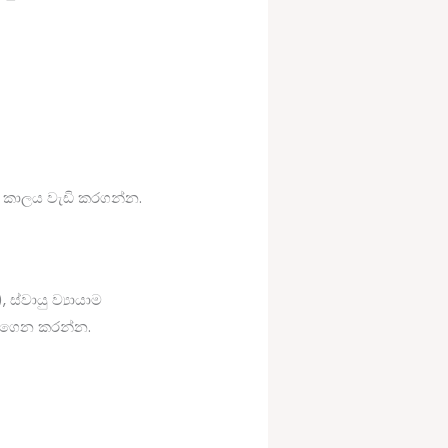
වා කාලය වැඩි කරගන්න.
ස්වායු ව්‍යායාම
ොට ගෙන කරන්න.