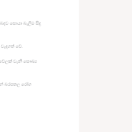
බදව සොයා බැලිම සිදු
 වැදගත් වේ.
ේලක් වැනි සෞඛ්‍ය
ීමෙන් බරපතල රෝග