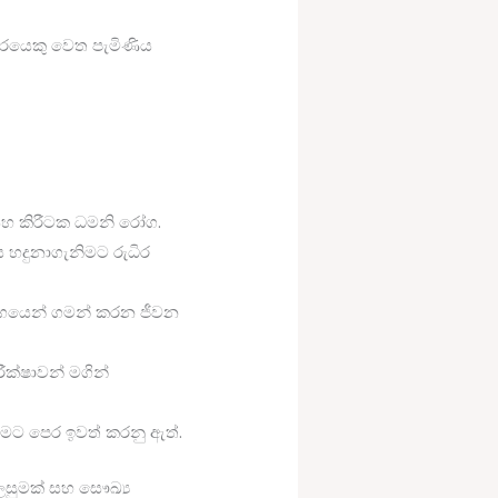
රයෙකු වෙත පැමිණිය
 සහ කිරීටක ධමනි රෝග.
ස හදුනාගැනිමට රුධිර
වේගයෙන් ගමන් කරන ජීවන
ීක්ෂාවන් මගින්
විමට පෙර ඉවත් කරනු ඇත්.
සුමක් සහ සෞඛ්‍ය