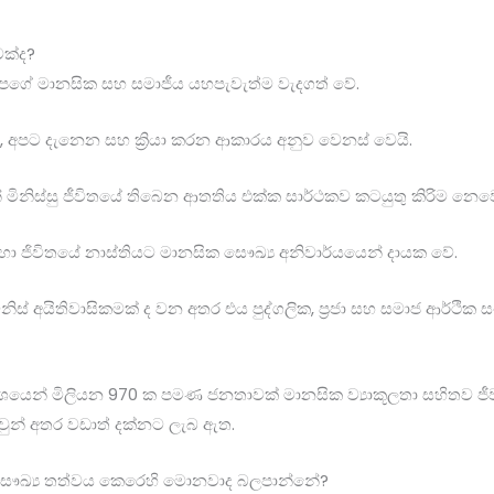
මක්ද?
පගේ මානසික සහ සමාජීය යහපැවැත්ම වැදගත් වේ.
, අපට දැනෙන සහ ක්‍රියා කරන ආකාරය අනුව වෙනස් වෙයි.
මිනිස්සු ජීවිතයේ තිබෙන ආතතිය එක්ක සාර්ථකව කටයුතු කිරිම නෙවෙ
හා ජිවිතයේ නාස්තියට මානසික සෞඛ්‍ය අනිවාර්යයෙන් දායක වේ.
මිනිස් අයිතිවාසිකමක් ද වන අතර එය පුද්ගලික, ප්‍රජා සහ සමාජ ආර්ථික
වශයෙන් මිලියන 970 ක පමණ ජනතාවක් මානසික ව්‍යාකූලතා සහිතව ජීව
ුන් අතර වඩාත් දක්නට ලැබ ඇත.
සෞඛ්‍ය තත්වය කෙරෙහි මොනවාද බලපාන්නේ?