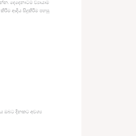
්න. දෙදෙනාටම ව්‍යායාම
රීම ආදිය සිදුකිරීම පහසු
ය ඔබට දිනකට අවශ්‍ය