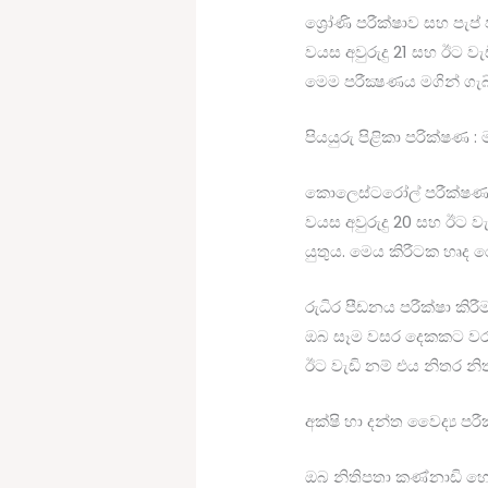
ශ්‍රෝණි පරීක්ෂාව සහ පැප
වයස අවුරුදු 21 සහ ඊට ව
මෙම පරීක්‍ෂණය මගින් ගැබ
පියයුරු පිළිකා පරික්ෂණ :
කොලෙස්ටරෝල් පරීක්ෂණ
වයස අවුරුදු 20 සහ ඊට ව
යුතුය. මෙය කිරීටක හෘද 
රුධිර පීඩනය පරීක්ෂා කිරීම
ඔබ සෑම වසර දෙකකට වරක්
ඊට වැඩි නම් එය නිතර නිතර
අක්ෂි හා දන්ත වෛද්‍ය පර
ඔබ නිතිපතා කණ්නාඩි හෝ 