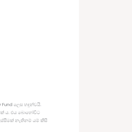
Fund ලෙස හදුන්වයි.
යක් ය. එය බොහෝවිට
ැස්සීමක් නැතිනම් යම් කිසි