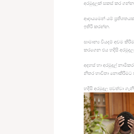
අරමුදලක් සකස් කර ගන්
ආදායමෙන් යම් ප්‍රතිශතය
ඉතිරි කරන්න.
සාමාන්‍ය වියදම් අවම කිරී
කරගෙන එය හදිසි අරමුදල
අදහස් හා අරමුදල් නාමික
නිතර භාවිතා නොකිරීමට සහ
හදිසි අරමුදල පවත්වා ගැන