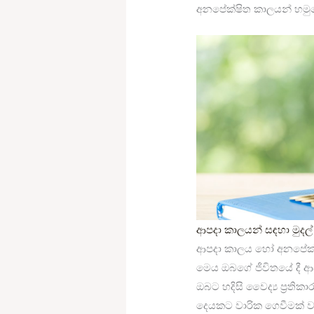
අනපේක්ෂිත කාලයන් හමුව
ආපදා කාලයන් සඳහා මුදල
ආපදා කාලය හෝ අනපේක්ෂි
මෙය ඔබගේ ජීවිතයේ දී 
ඔබට හදිසි වෛද්‍ය ප්‍රතිකා
දෙයකට වාරික ගෙවීමක් වැන