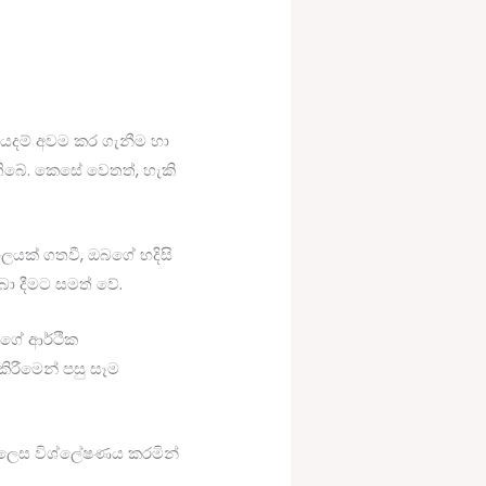
වියදම් අවම කර ගැනීම හා
 තිබේ. කෙසේ වෙතත්, හැකි
ලයක් ගතවී, ඔබගේ හදිසි
බා දීමට සමත් වේ.
බගේ ආර්ථික
කිරීමෙන් පසු සෑම
ි ලෙස විශ්ලේෂණය කරමින්