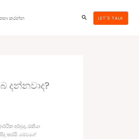
Search
කතා කරන්න
LET'S TALK
ඔබ දන්නවාද?
ථික අර්බුද, රැකියා
සිදු කරයි. මේවගේ