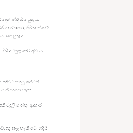
දම පරිදි විය යුතුය.
න ව්‍යාපාර, ජීවිතාක්ෂණ
ය කළ යුතුය.
දිසි අරමුදලකට අවශ්‍ය
 ගැනීමට පහසු කරවයි.
දා පන්නාගත හැක.
ි විදුලි ගාස්තු, ආහාර
ටයුතු කළ හැකි වේ. හදිසි