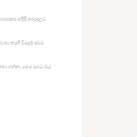
 මාසෙකම හදිසි අරමුදලට
වශ්‍ය නැති වියදම් අවම
මක තබා ගන්න. මෙය ඔබට එය