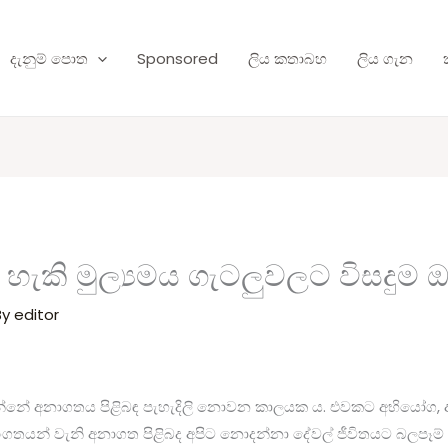
දැනුම් පොත
Sponsored
ලිය කතාබහ
ලිය ගැන
හැකි මුල්‍යමය ගැටලුවලට විසදුම 
By
editor
වන්නේ අනාගතය පිළිබඳ පැහැදිලි නොවන කාලයක ය. එවකට අභියෝග, ආර්
ගතයන් වැනි අනාගත පිළිබද අපිට නොදන්නා දේවල් ජීවිතයට බලපෑම් 