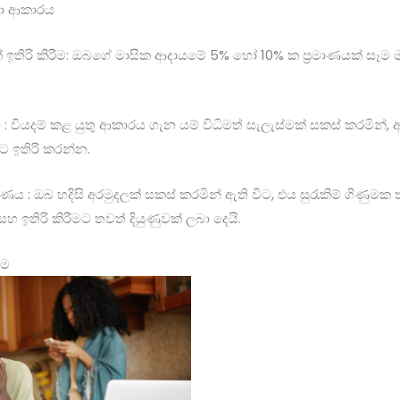
නා ආකාරය
ක් ඉතිරි කිරීම: ඔබගේ මාසික ආදායමේ 5% හෝ 10% ක ප්‍රමාණයක් සෑම
ම : වියදම් කළ යුතු ආකාරය ගැන යම් විධිමත් සැලැස්මක් සකස් කරමින්, අ
ට ඉතිරි කරන්න.
රණය : ඔබ හදිසි අරමුදලක් සකස් කරමින් ඇති විට, එය සුරැකිම් ගිණු
 ඉතිරි කිරීමට තවත් දියුණුවක් ලබා දෙයි.
ීම