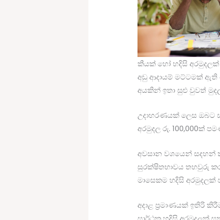
කීයක් හෝ හදිසි අරමුදලක
අඩු ආදායම් මට්ටමක් ඇති
අයකින් ඉතා සුළු වුවත් මු
උදාහරණයක් ලෙස ඔබට සෑම
අරමුදල රු. 100,000ක් ප
අවසාන වශයෙන් සදහන් කර
සුරක්ෂිතභාවය තහවුරු කරය
මාසෙකම හදිසි අරමුදලක්
අදාළ ප්‍රමාණයක් ඉතිරි 
සාර්ථක හදිසි අරමුදලක් 