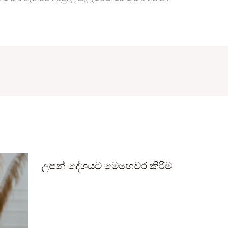
උපන් දේශයට මෙහෙවර කිරීම