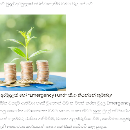
ේ මුදල් අරමුදලක් පවත්වාගැනීම ඔබට වැදගත් වේ.
් අරමුදලක් හෝ “Emergency Fund” කියා කියන්නේ කුමක්ද?
ත වියදම් ඇතිවිය හැකි වුනොත් ඔබ තැම්පත් කරන මුදල Emergency 
ආපසු කෙරෙන මොහොතක ඔබට සහන ගෙන ඒමට සුදුසු මුදල් පරිමාණ
රයක් ගැනීමට, රැකියා අහිමිවීම්, වාහන අලුත්වැඩියා වීම් , ගෙවීමක පසුබ
ි අත්‍යාවශ්‍ය කාර්යයන් සඳහා පමණක් පාවිච්චි කළ යුතුය.