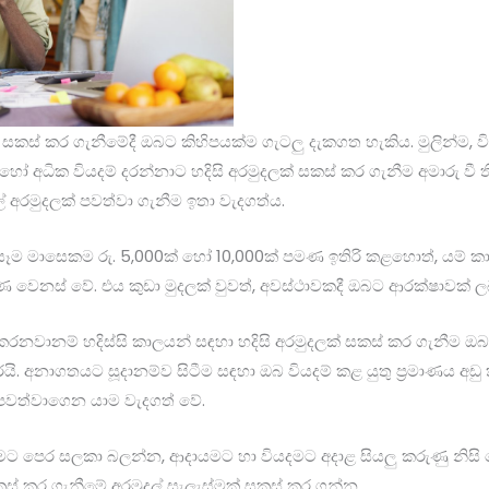
් සකස් කර ගැනීමේදී ඔබට කිහිපයක්ම ගැටලු දැකගත හැකිය. මුලින්ම, 
 හෝ අධික වියදම් දරන්නාට හදිසි අරමුදලක් සකස් කර ගැනීම අමාරු වී
දල් අරමුදලක් පවත්වා ගැනීම ඉතා වැදගත්ය.
 මාසෙකම රු. 5,000ක් හෝ 10,000ක් පමණ ඉතිරි කළහොත්, යම් කා
මණ වෙනස් වේ. එය කුඩා මුදලක් වුවත්, අවස්ථාවකදී ඔබට ආරක්ෂාවක් ල
නවානම් හදිස්සි කාලයන් සඳහා හදිසි අරමුදලක් සකස් කර ගැනීම ඔ
ි. අනාගතයට සූදානම්ව සිටීම සඳහා ඔබ වියදම් කළ යුතු ප්‍රමාණය අඩු 
 පවත්වාගෙන යාම වැදගත් වේ.
කිරීමට පෙර සලකා බලන්න, ආදායමට හා වියදමට අදාළ සියලු කරුණු නිස
සකස් කර ගැනීමේ අරමුදල් සැලැස්මක් සකස් කර ගන්න.