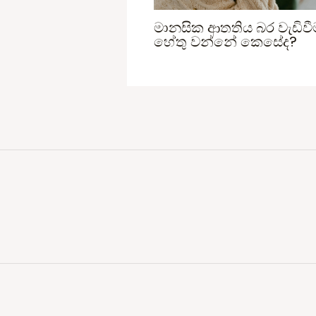
මානසික ආතතිය බර වැඩිව
හේතු වන්නේ කෙසේද?