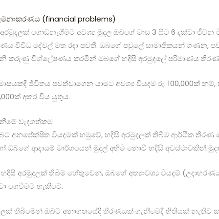
ළමනාකරණය (financial problems)
 අරමුදලක් ගොඩනැගීමට අවශ්‍ය මුදල ඔබගේ මාස 3 සිට 6 දක්වා ජීවන විය
ය විවිධ දේවල් මත රඳා පවතී. ඔබගේ පවුලේ සාමාජිකයන් ගණන, පවති
ැනි කරුණු විශ්ලේෂණය කරමින් ඔබගේ හදිසි අරමුදලේ පරිමාණය තීරණ
යකදී ජීවිතය පවත්වාගෙන යාමට අවශ්‍ය වියදම රු. 100,000ක් නම්, හ
,000ක් අතර විය යුතුය.
ගැනීමේ වැදගත්කම
ඔබට අනපේක්ෂිත වියදමක් හමුවේ, හදිසි අරමුදලක් තිබීම ආර්ථික තීරණ
බගේ ආදායම් මාර්ගයෙන් මුදල් අහිමි නොවී හදිසි අවස්ථාවකින් මු
 : හදිසි අරමුදලක් තිබීම හේතුවෙන්, ඔබගේ අත්‍යාවශ්‍ය වියදම් (උදාහරණයක
වා ගෙවීමට හැකිවේ.
ුදලක් තිබීමෙන් ඔබට අනාගතයේදී තීරණයක් ගැනීමේදී භීතියක් නැතිව ක