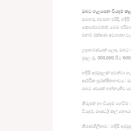
ඔබට ගැලපෙන වියදම් ක
සමහරු පවසන පරිදි, හදිසි
කෙසේවෙතත්, මෙම පරිමාණ
එනම් රක්ෂණ අවශ්‍යතා ව
උදාහරණයක් ලෙස, ඔබට මාස
මුදල රු. 300,000 සිට 600
හදිසි අරමුදලක් පවත්වා 
ආර්ථික සුරක්ෂිතභාවය : 
ඔබට ණයක් ගන්නැතිව හෝ ඔ
තීරුපත් හා වියදම් ගෙවීම්
වියදම්, ඖෂධ) කල් නොය
තීරණශීලීතාව : හදිසි අරම