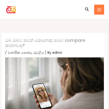
Skip
Search
to
content
ඔබ ඔබව තවත් කෙනෙකු සමඟ compare
කරනවාද?
/
මානසික සෞඛ්‍ය
,
රුවලිය
/ By
editor