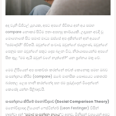
අද වැනි ඩිජිටල් යුගයක, අපට අපගේ ජීවිතය අන් අය සමඟ
compare නොකර සිටීම ඉතා අපහසු කාර්යයකි. උදෑසන අවදි වූ
මොහොතේ සිට සමාජ මාධ්‍ය ඔස්සේ අප දකින්නේ අන් අයගේ
“පරමාදර්ශී” ජීවිතයි. ඔවුන්ගේ සංචාර, ඔවුන්ගේ ජයග්‍රහණ, ඔවුන්ගේ
පෙනුම සහ ඔවුන්ගේ සතුට දෙස බලන විට, නිරායාසයෙන්ම අපගේ
සිත තුළ “මම ඇයි ඔවුන් වගේ නැත්තේ?” යන ප්‍රශ්නය මතු වේ.
මෙම ලිපියෙන් අප සාකච්ඡා කරන්නේ තවත් කෙනෙකු සමඟ ඔබව
සංසන්දනය කිරීම (compare) ඔබේ මානසික සෞඛ්‍යයට කෙතරම්
බරපතල ලෙස හානි කරන්නේද සහ එම පුරුද්දෙන් මිදෙන්නේ
කෙසේද යන්න පිළිබඳවයි.
සංසන්දනය කිරීමේ මනෝවිද්‍යාව (Social Comparison Theory)
මනෝවිද්‍යාඥ ලියොන් ෆෙස්ටින්ගර් (Leon Festinger) විසින්
හඳුන්වා දුන් “
සමාජ සංසන්දන න්‍යාය
“ට අනුව, මිනිසුන් වශයෙන් අපට