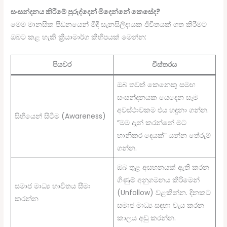
සංසන්දනය කිරීමේ පුරුද්දෙන් මිදෙන්නේ කෙසේද?
මෙම මානසික පීඩනයෙන් මිදී සැනසිලිදායක ජීවිතයක් ගත කිරීමට
ඔබට කළ හැකි ක්‍රියාමාර්ග කිහිපයක් මෙන්න:
පියවර
විස්තරය
ඔබ තවත් කෙනෙකු සමඟ
සංසන්දනයක යෙදෙන සෑම
අවස්ථාවකම එය හඳුනා ගන්න.
සිහියෙන් සිටීම (Awareness)
“මම දැන් කරන්නේ මට
හානිකර දෙයක්” යන්න තේරුම්
ගන්න.
ඔබ තුළ අසහනයක් ඇති කරන
ගිණුම් අනුගමනය කිරීමෙන්
සමාජ මාධ්‍ය භාවිතය සීමා
(Unfollow) වළකින්න. දිනකට
කරන්න
සමාජ මාධ්‍ය සඳහා වැය කරන
කාලය අඩු කරන්න.