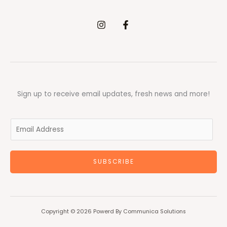
Sign up to receive email updates, fresh news and more!
E
m
a
SUBSCRIBE
i
l
*
Copyright © 2026 Powerd By Communica Solutions