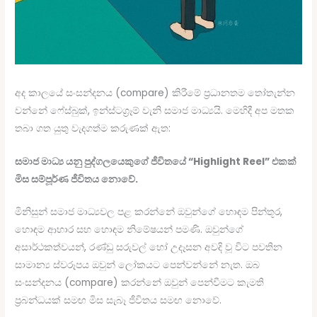
අද කාලයේ සංසන්දනය (compare) කිරීමේ ප්‍රධානතම තෝතැන්න
වන්නේ ෆේස්බුක්, ඉන්ස්ටග්‍රෑම් වැනි සමාජ මාධ්‍යයි. මෙහිදී අප මතක
තබා ගත යුතු වැදගත්ම කරුණක් ඇත:
සමාජ මාධ්‍ය යනු පුද්ගලයෙකුගේ ජීවිතයේ “Highlight Reel” එකක්
මිස සම්පූර්ණ ජීවිතය නොවේ.
මිනිසුන් සමාජ මාධ්‍යවල පළ කරන්නේ ඔවුන්ගේ හොඳම පින්තූර,
හොඳම ආහාර සහ හොඳම නිමේෂයන් පමණි. ඔවුන්ගේ
අසාර්ථකත්වයන්, රණ්ඩු සරුවල් හෝ උදෑසන අවදි වූ විට පවතින
සාමාන්‍ය ස්වරූපය ඔවුන් ලෝකයට පෙන්වන්නේ නැත. ඔබ
සංසන්දනය (compare) කරන්නේ ඔවුන් පෙන්වීමට කැමති
ප්‍රබන්ධයක් සමඟ මිස සැබෑ ජීවිතය සමඟ නොවේ.