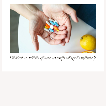
විටමින් ගැනීමට දවසේ හොඳම වේලාව කුමක්ද?