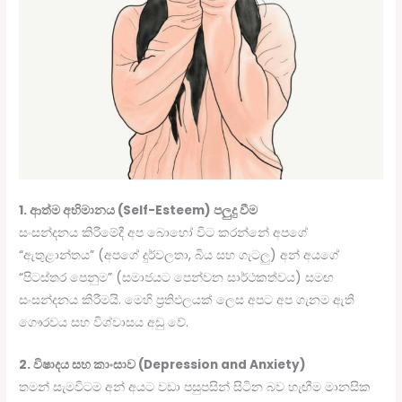
1. ආත්ම අභිමානය (Self-Esteem) පලුදු වීම
සංසන්දනය කිරීමේදී අප බොහෝ විට කරන්නේ අපගේ
“ඇතුළාන්තය” (අපගේ දුර්වලතා, බිය සහ ගැටලු) අන් අයගේ
“පිටස්තර පෙනුම” (සමාජයට පෙන්වන සාර්ථකත්වය) සමඟ
සංසන්දනය කිරීමයි. මෙහි ප්‍රතිඵලයක් ලෙස අපට අප ගැනම ඇති
ගෞරවය සහ විශ්වාසය අඩු වේ.
2. විෂාදය සහ කාංසාව (Depression and Anxiety)
තමන් සැමවිටම අන් අයට වඩා පසුපසින් සිටින බව හැඟීම මානසික