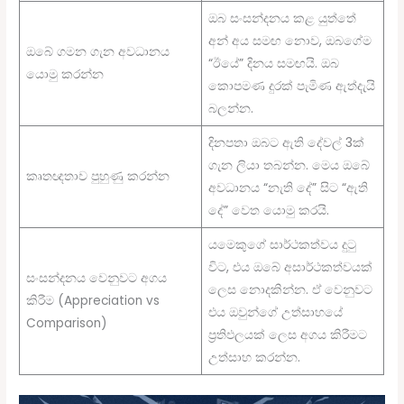
ඔබ සංසන්දනය කළ යුත්තේ
අන් අය සමඟ නොව, ඔබගේම
ඔබේ ගමන ගැන අවධානය
“ඊයේ” දිනය සමඟයි. ඔබ
යොමු කරන්න
කොපමණ දුරක් පැමිණ ඇත්දැයි
බලන්න.
දිනපතා ඔබට ඇති දේවල් 3ක්
ගැන ලියා තබන්න. මෙය ඔබේ
කෘතඥතාව පුහුණු කරන්න
අවධානය “නැති දේ” සිට “ඇති
දේ” වෙත යොමු කරයි.
යමෙකුගේ සාර්ථකත්වය දුටු
විට, එය ඔබේ අසාර්ථකත්වයක්
සංසන්දනය වෙනුවට අගය
ලෙස නොදකින්න. ඒ වෙනුවට
කිරීම (Appreciation vs
එය ඔවුන්ගේ උත්සාහයේ
Comparison)
ප්‍රතිඵලයක් ලෙස අගය කිරීමට
උත්සාහ කරන්න.