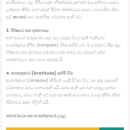
අවපීඩනයට මුල පිරිය හැක. නිරන්තරයෙන් අන් අය අභිබවා යාමට
උත්සාහ කිරීම හෝ ඔවුන් සිටින තත්ත්වයට යාමට වෙහෙසීම නිසා
දැඩි
කාංසාව
සහ මානසික වෙහෙස ඇති වේ.
3. ඊර්ෂ්‍යාව සහ අමනාපය
අන් අයගේ ජයග්‍රහණ දෙස බලා සතුටු වීමට ඇති හැකියාව
සංසන්දනය කිරීම (compare) නිසා අහිමි වේ. ඒ වෙනුවට සිත තුළ
ඊර්ෂ්‍යාව සහ ද්වේෂය වර්ධනය වන අතර, එය ඔබගේ සමීප
සබඳතාවලට පවා බාධා පමුණුවයි.
4. කෘතඥතාව (Gratitude) අහිමි වීම
සංසන්දනය (compare) කිරීමේ යෙදී සිටින විට, ඔබ සතු දෙයෙහි
වටිනාකම ඔබට නොපෙනී යයි. ඔබට ඇති දේ ගැන සතුටු වනවා
වෙනුවට, ඔබට නැති දේ ගැන පමණක් අවධානය යොමු කිරීම නිසා
ජීවිතයේ සතුට ගිලිහී යයි.
සමාජ මාධ්‍ය සහ සංසන්දනයේ උගුල