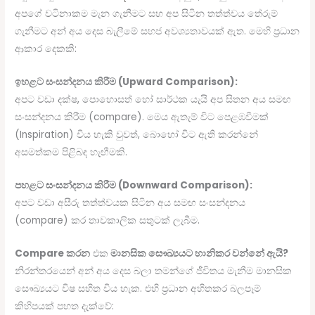
අපගේ වටිනාකම මැන ගැනීමට සහ අප සිටින තත්ත්වය තේරුම්
ගැනීමට අන් අය දෙස බැලීමේ සහජ අවශ්‍යතාවයක් ඇත. මෙහි ප්‍රධාන
ආකාර දෙකකි:
ඉහළට සංසන්දනය කිරීම (Upward Comparison):
අපට වඩා දක්ෂ, පොහොසත් හෝ සාර්ථක යැයි අප සිතන අය සමඟ
සංසන්දනය කිරීම (compare). මෙය ඇතැම් විට පෙළඹවීමක්
(Inspiration) විය හැකි වුවත්, බොහෝ විට ඇති කරන්නේ
අසමත්කම පිළිබඳ හැඟීමකි.
පහළට සංසන්දනය කිරීම (Downward Comparison):
අපට වඩා අසීරු තත්ත්වයක සිටින අය සමඟ සංසන්දනය
(compare) කර තාවකාලික සතුටක් ලැබීම.
Compare කරන
එක
මානසික සෞඛ්‍යයට හානිකර වන්නේ ඇයි?
නිරන්තරයෙන් අන් අය දෙස බලා තමන්ගේ ජීවිතය මැනීම මානසික
සෞඛ්‍යයට විෂ සහිත විය හැක. එහි ප්‍රධාන අහිතකර බලපෑම්
කිහිපයක් පහත දැක්වේ: