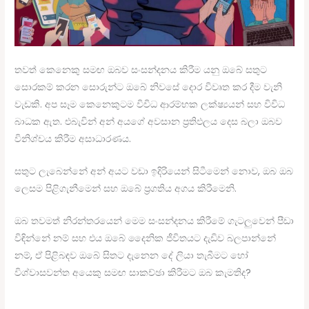
තවත් කෙනෙකු සමඟ ඔබව සංසන්දනය කිරීම යනු ඔබේ සතුට
සොරකම් කරන සොරුන්ට ඔබේ නිවසේ දොර විවෘත කර දීම වැනි
වැඩකි. අප සෑම කෙනෙකුටම විවිධ ආරම්භක ලක්ෂ්‍යයන් සහ විවිධ
බාධක ඇත. එබැවින් අන් අයගේ අවසාන ප්‍රතිඵලය දෙස බලා ඔබව
විනිශ්චය කිරීම අසාධාරණය.
සතුට ලැබෙන්නේ අන් අයට වඩා ඉදිරියෙන් සිටීමෙන් නොව, ඔබ ඔබ
ලෙසම පිළිගැනීමෙන් සහ ඔබේ ප්‍රගතිය අගය කිරීමෙනි.
ඔබ තවමත් නිරන්තරයෙන් මෙම සංසන්දනය කිරීමේ ගැටලුවෙන් පීඩා
විඳින්නේ නම් සහ එය ඔබේ දෛනික ජීවිතයට දැඩිව බලපාන්නේ
නම්, ඒ පිළිබඳව ඔබේ සිතට දැනෙන දේ ලියා තැබීමට හෝ
විශ්වාසවන්ත අයෙකු සමඟ සාකච්ඡා කිරීමට ඔබ කැමතිද?