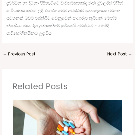
ප්‍රවර්ධන හා දීමනා පිරිනැමීමේ වැඩසටහනක්ද රාජා ජුවලර්ස් විසින්
සංවිධානය කරන ලදී. එසේම මෙම අවස්ථාව නොමැකෙන මතක
සටහනක් බවට පත්කිරීම වෙනුවෙන් ජායාරූප කුටියක් මෙන්ම
ක්ෂණික ජායාරූප ලබාගනීමේ සුවිශේෂී අවස්ථාව ද මෙහිදී
පාරිභෝගිකයින්ට උදාවිය.
←
Previous Post
Next Post
→
Related Posts