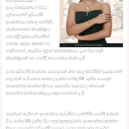
අධයක්ෂකවරුන් ,
අලෙවිකරුවන්ගේ විවිධ
භූමිකාවන්හි සුවිශේෂී
දායකත්වය ඉස්මතු කෙරිණි.
ස්වර්ණාභරණ ක්ෂේස්ත්‍රය
යනු ස්ත්‍රී පුරුෂ භේදයකින්
තොරව පුද්ගල දක්ෂතා හා
හැකියාවන් , කැපවීම තුළින් සාර්ථකත්වයට ළගා විය හැකි
ක්ෂේස්ත්‍රයක් බව මෙහිදී අවධාරණය කරන ලදී.
මෙම සුවිශේෂී අවස්ථාව වෙනුවෙන් රාජා ජුවලර්ස් විසින් වැඩසටහන්
මාලාවක් සංවිධානය කරන ලද අතර මාර්තු 08 වැනිදා යෙදෙන
ජ්‍යාත්‍යන්තර කාන්තා දිනයට සමගාමීව සැමරුම් උත්සවයක්
අභ්‍යන්තර කාර්යමණ්ඩලය සදහා පවත්වන ලදී.
ඔවුන්ගේ කැපීම හා දායකත්වය ඇගැයීමට ලක්කිරීම මෙහිදී අරමුණ
විය. මාර්තු 09 වැනිදා සිය ගනුවදනුකරුවන්ට ජ්‍යාත්‍යන්තර කාන්තා
දිනයට සමගාමීව සුවිශේෂී සැමරුම් වැඩසටහන් රාජා ජුවලර්ස්