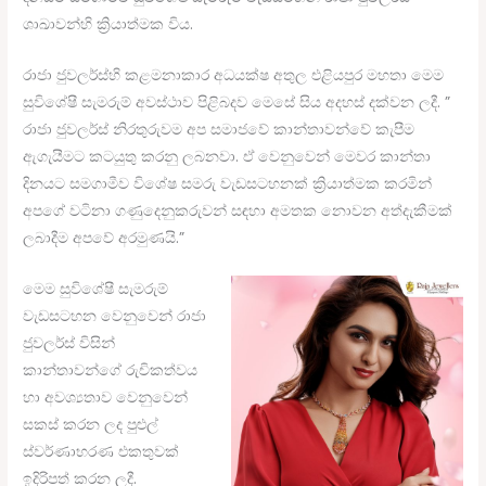
ශාඛාවන්හි ක්‍රියාත්මක විය.
රාජා ජුවලර්ස්හි කළමනාකාර අධයක්ෂ අතුල එළියපුර මහතා මෙම
සුවිශේෂී සැමරුම් අවස්ථාව පිළිබදව මෙසේ සිය අදහස් දක්වන ලදී. ”
රාජා ජුවලර්ස් නිරතුරුවම අප සමාජවේ කාන්තාවන්වේ කැපීම
ඇගැයීමට කටයුතු කරනු ලබනවා. ඒ වෙනුවෙන් මෙවර කාන්තා
දිනයට සමගාමීව විශේෂ සමරු වැඩසටහනක් ක්‍රියාත්මක කරමින්
අපගේ වටිනා ගණුදෙනුකරුවන් සඳහා අමතක නොවන අත්දැකීමක්
ලබාදීම අපවේ අරමුණයි.”
මෙම සුවිශේෂී සැමරුම්
වැඩසටහන වෙනුවෙන් රාජා
ජුවලර්ස් විසින්
කාන්තාවන්ගේ රුචිකත්වය
හා අවශ්‍යතාව වෙනුවෙන්
සකස් කරන ලද පුළුල්
ස්වර්ණාභරණ එකතුවක්
ඉදිරිපත් කරන ලදී.