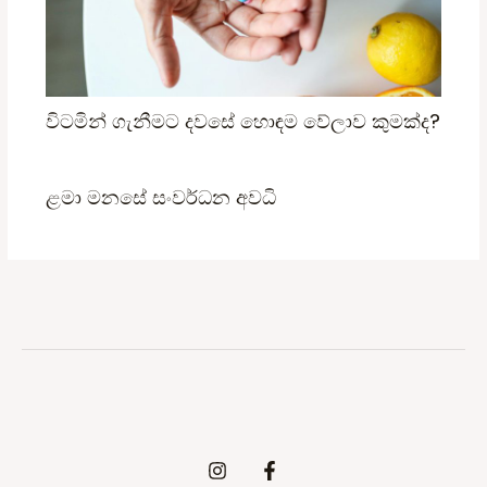
විටමින් ගැනීමට දවසේ හොඳම වේලාව කුමක්ද?
ළමා මනසේ සංවර්ධන අවධි