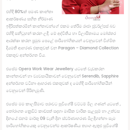
එහිදී 80%ක් පමණ කාන්තා
ආකර්ෂණය සහිත නිර්මාණ
ඉදිරිපත්කරමින් කාන්තාවන්ගේ එකම තේරීම රාජා ජුවර්ල්පස් බව
එහිදී සනිටුහන් කරන ලදී. මේ අද්විතීය හා විලාසිතාමය මෝස්‌තර
ආරක්ෂා කරන ප්‍රමුඛ පෙළේ පාරිභෝගිකයන් වෙනුවෙන් විශ්මිත
දියමති ආභරණ එකතුවක් වන Paragon – Diamond Collection
එකතුව අන්තර්ගත විය.
එසේම Opera Work Wear Jewellery යටතේ වැඩකරන
කාන්තාවන් හා ව්‍යවසායිකාවන් වෙනුවෙන් Serendib, Sapphire
අන්තර්ගත වටිනා ආභරණ එකතුවක් ද මෙහිදී පාරිභෝගිකයින්
වෙනුවෙන් පිරිනැමුණි.
එසේම මම කාලසීමාව පරාවට සුවිශේෂී වට්ටම් මිල ගණන් යටතේ ,
තෝරාගත ක්‍රෙඩිට් කාඩ්පත් සදහා මාසික වාරික සැලසුම් හා උත්වස
දිනයේ එනම් මාර්තු 09 වැනි දින ස්වර්ණාභරණ මිලදීගන්නා සෑම
පාරිභෝගිකයෙකු වෙනුවෙන්ම ආකර්ෂණිය ත්‍යාග ඇතුළු සුවිශේෂී