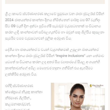
ශ්‍රී ලංකාවේ ස්වර්ණාභරණ කලාවේ ප්‍රමුඛයා වන රාජා ජුවලර්ස් විසින්
2024 ජාතයන්තර කාන්තා දිනය නිමිත්තෙන් මාර්තු මස 07 වැනිදා
සිට 09 වැනි දින දක්වා සුවිශේෂී සැමරුම් වැඩසටහනක් සංවිධානය
කරන ලදී. කාන්තාවන් සවිබලගැන්වීම හා ඔවුන් සතු ශිල්පිය කුසලතා
සැමරීම වමම වැඩසටහවන් මූලික අරමුණ විය.
දේශීය හා ජාතයන්තර ව වයන් වැදගත්කමක් උසුලන ජාතයන්තර
කාන්තා දිනය රාජා ජුවලර්ස් විසින් “Inspire Inclusions” යන තේමාව
යටතේ සංවිධානය කරන ලද අතර සිය ව්‍යාපාරයේ සියලු අංශයන්හි
කාන්තාවන්ගේ අමිල මෙහෙවර හදුනා ගනිමින් එය ඇගයීමට
ලක්කිරීම අරමුණ විය.
එහිදී ස්වර්ණාභරණ
ක්ෂේත්‍රයේ නියුතු කාන්තා
නිර්මාණ ශිල්පීන් ,
කළමනාකරුවන්,