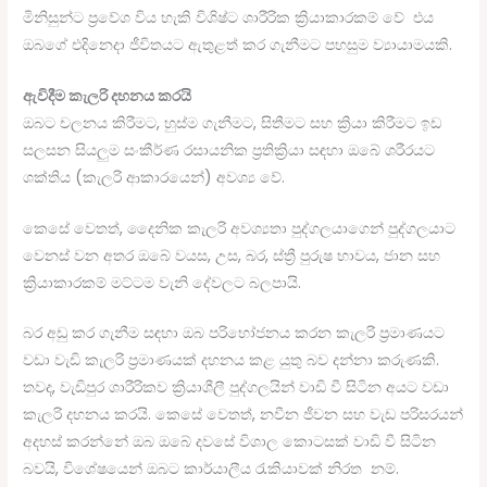
මිනිසුන්ට ප්‍රවේශ විය හැකි විශිෂ්ට ශාරීරික ක්‍රියාකාරකම් වේ එය
ඔබගේ එදිනෙදා ජීවිතයට ඇතුළත් කර ගැනීමට පහසුම ව්‍යායාමයකි.
ඇවිදීම කැලරි දහනය කරයි
ඔබට චලනය කිරීමට, හුස්ම ගැනීමට, සිතීමට සහ ක්‍රියා කිරීමට ඉඩ
සලසන සියලුම සංකීර්ණ රසායනික ප්‍රතික්‍රියා සඳහා ඔබේ ශරීරයට
ශක්තිය (කැලරි ආකාරයෙන්) අවශ්‍ය වේ.
කෙසේ වෙතත්, දෛනික කැලරි අවශ්‍යතා පුද්ගලයාගෙන් පුද්ගලයාට
වෙනස් වන අතර ඔබේ වයස, උස, බර, ස්ත්‍රී පුරුෂ භාවය, ජාන සහ
ක්‍රියාකාරකම් මට්ටම වැනි දේවලට බලපායි.
බර අඩු කර ගැනීම සඳහා ඔබ පරිභෝජනය කරන කැලරි ප්‍රමාණයට
වඩා වැඩි කැලරි ප්‍රමාණයක් දහනය කළ යුතු බව දන්නා කරුණකි.
තවද, වැඩිපුර ශාරීරිකව ක්‍රියාශීලී පුද්ගලයින් වාඩි වී සිටින අයට වඩා
කැලරි දහනය කරයි. කෙසේ වෙතත්, නවීන ජීවන සහ වැඩ පරිසරයන්
අදහස් කරන්නේ ඔබ ඔබේ දවසේ විශාල කොටසක් වාඩි වී සිටින
බවයි, විශේෂයෙන් ඔබට කාර්යාලීය රැකියාවක් නිරත නම්.