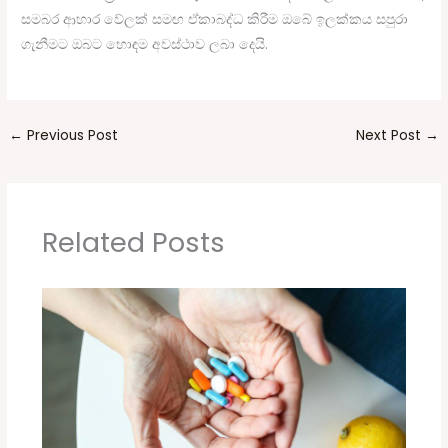
සමබර ආහාර වේලක් සමඟ ඒකාබද්ධ කිරීම ඔබේ ඉලක්කය සපුරා
ගැනීමට ඔබට හොඳම අවස්ථාව ලබා දෙයි.
←
Previous Post
Next Post
→
Related Posts