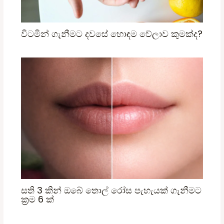
විටමින් ගැනීමට දවසේ හොඳම වේලාව කුමක්ද?
සති 3 කින් ඔබේ තොල් රෝස පැහැයක් ගැනීමට
ක්‍රම 6 ක්