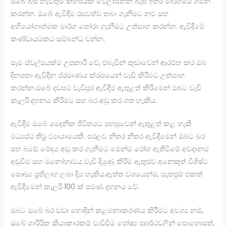
ඔබේ බස් නැවතුම් කිහිපයක් වේලාසනින් බැස ඉතිරි මාර්ගයේ ගමන්
කරන්න. ඔබේ ඇවිදීම රසවත්ව තබා ගැනීමට නව සහ
අභියෝගාත්මක මාර්ග තෝරා ගැනීමට උත්සාහ කරන්න. ඇවිදීමේ
කණ්ඩායමකට සම්බන්ධ වන්න.
සෑම ස්වල්පයක්ම උපකාරී වේ, එබැවින් කුඩාවෙන් ආරම්භ කර ඔබ
දිනපතා ඇවිදින ප්රමාණය ක්රමයෙන් වැඩි කිරීමට උත්සාහ
කරන්න.ඔබේ දවසට වැඩිපුර ඇවිදීම ඇතුළත් කිරීමෙන් ඔබට වැඩි
කැලරි දහනය කිරීමට සහ බර අඩු කර ගත හැකිය.
ඇවිදීම ඔබේ දෛනික ජීවිතයට පහසුවෙන් ඇතුළත් කළ හැකි
මධ්‍යස්ථ තීව්‍ර ව්‍යායාමයකි. සරලව නිතර නිතර ඇවිදීමෙන් ඔබට බර
සහ බඩේ මේදය අඩු කර ගැනීමට මෙන්ම රෝග ඇතිවීමේ අවදානම
අඩුවීම සහ මනෝභාවය වැඩි දියුණු කිරීම ඇතුළුව අනෙකුත් විශිෂ්ට
සෞඛ්‍ය ප්‍රතිලාභ ලබා දිය හැකිය.ඇත්ත වශයෙන්ම, සැතපුම් එකක්
ඇවිදීමෙන් කැලරි 100 ක් පමණ දහනය වේ.
ඔබට ඔබේ බර වඩා හොඳින් කළමනාකරණය කිරීමට අවශ්‍ය නම්,
ඔබේ ශාරීරික ක්‍රියාකාරකම් වැඩිවීම පෝෂ්‍ය පදාර්ථවලින් පොහොසත්,