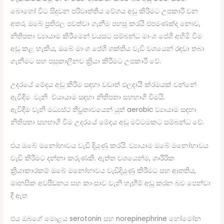
බොහෝ විට සිදුවන පරිවෘත්තීය වේගය අඩු කිරීමට උපකාරී වන
අතර, ඔබේ ප්‍රතිඵල පවත්වා ගැනීම පහසු කරයි එපමණක්ද නොව,
නිතිපතා ව්‍යායාම කිරීමෙන් වයසට සම්බන්ධ මාංශ පේශි අහිමි වීම
අඩු කළ හැකිය, ඔබේ මාංශ පේශි ශක්තිය වැඩි වශයෙන් රඳවා තබා
ගැනීමට සහ පසුකාලීනව ක්‍රියා කිරීමට උපකාරී වේ.
උදරයේ මේදය අඩු කිරීම සඳහා වඩාත් ඵලදායී ක්රමයක් වන්නේ
ඇවිදීම වැනි ව්යායාම සඳහා නිතිපතා සහභාගී වීමයි.
ඇවිදීම වැනි මධ්‍යස්ථ තීව්‍රතාවයෙන් යුත් aerobic ව්‍යායාම සඳහා
නිතිපතා සහභාගී වීම උදරයේ මේදය අඩු මට්ටමකට සම්බන්ධ වේ.
එය ඔබේ මනෝභාවය වැඩි දියුණු කරයි. ව්‍යායාම ඔබේ මනෝභාවය
වැඩි කිරීමට දන්නා කරුණකි. ඇත්ත වශයෙන්ම, ශාරීරික
ක්‍රියාකාරකම් ඔබේ මනෝභාවය වැඩිදියුණු කිරීමට සහ ආතතිය,
මානසික අවපීඩනය සහ කාංසාව වැනි හැඟීම් අඩු කරන බව පෙන්වා
දී ඇත
එය ඔබගේ මොළය serotonin සහ norepinephrine හෝමෝන