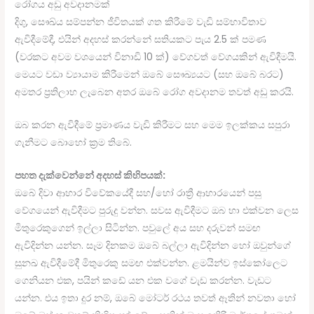
රෝගය අඩු අවදානමක්
දිගු, සෞඛ්ය සම්පන්න ජීවිතයක් ගත කිරීමේ වැඩි සම්භාවිතාව
ඇවිදීමේදී, එයින් අදහස් කරන්නේ සතියකට පැය 2.5 ක් පමණ
(වරකට අවම වශයෙන් විනාඩි 10 ක්) වේගවත් වේගයකින් ඇවිදීමයි.
මෙයට වඩා ව්‍යායාම කිරීමෙන් ඔබේ සෞඛ්‍යයට (සහ ඔබේ බරට)
අමතර ප්‍රතිලාභ ලැබෙන අතර ඔබේ රෝග අවදානම තවත් අඩු කරයි.
ඔබ කරන ඇවිදීමේ ප්‍රමාණය වැඩි කිරීමට සහ මෙම ඉලක්කය සපුරා
ගැනීමට බොහෝ ක්‍රම තිබේ.
පහත දැක්වෙන්නේ අදහස් කිහිපයක්:
ඔබේ දිවා ආහාර විවේකයේදී සහ/හෝ රාත්‍රී ආහාරයෙන් පසු
වේගයෙන් ඇවිදීමට පුරුදු වන්න. සවස ඇවිදීමට ඔබ හා එක්වන ලෙස
මිතුරෙකුගෙන් ඉල්ලා සිටින්න. පවුලේ අය සහ දරුවන් සමඟ
ඇවිදින්න යන්න. සෑම දිනකම ඔබේ බල්ලා ඇවිදින්න හෝ ඔවුන්ගේ
සුනඛ ඇවිදීමේදී මිතුරෙකු සමඟ එක්වන්න. ළමයින්ව ඉස්කෝලෙට
ගෙනියන එක, පයින් කඩේ යන එක වගේ වැඩ කරන්න. වැඩට
යන්න. එය ඉතා දුර නම්, ඔබේ මෝටර් රථය තවත් ඈතින් නවතා හෝ