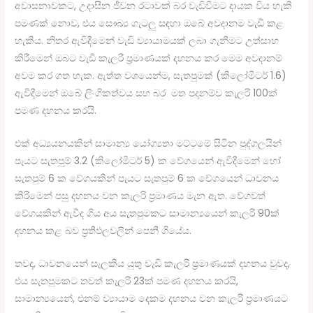
අවාසනාවකට, උදාසීන ජීවන රටාවක් බර වැඩිවීමට දායක විය හැකි
පමණක් නොව, එය සෞඛ්‍ය ගැටලු සඳහා ඔබේ අවදානම වැඩි කළ
හැකිය. නිතර ඇවිදීමෙන් වැඩි ව්‍යායාමයක් ලබා ගැනීමට උත්සාහ
කිරීමෙන් ඔබට වැඩි කැලරි ප්‍රමාණයක් දහනය කර මෙම අවදානම්
අවම කර ගත හැක. ඇත්ත වශයෙන්ම, සැතපුමක් (කිලෝමීටර් 1.6)
ඇවිදීමෙන් ඔබේ ලිංගිකත්වය සහ බර මත පදනම්ව කැලරි 100ක්
පමණ දහනය කරයි.
එක් අධ්‍යයනයකින් සාමාන්‍ය යෝග්‍යතා මට්ටමේ සිටින පුද්ගලයින්
පැයට සැතපුම් 3.2 (කිලෝමීටර් 5) ක වේගයෙන් ඇවිදීමෙන් හෝ
සැතපුම් 6 ක වේගයකින් පැයට සැතපුම් 6 ක වේගයෙන් ධාවනය
කිරීමෙන් පසු දහනය වන කැලරි ප්‍රමාණය මැන ඇත. වේගවත්
වේගයකින් ඇවිද ගිය අය සැතපුමකට සාමාන්‍යයෙන් කැලරි 90ක්
දහනය කළ බව ප්‍රතිඵලවලින් පෙනී ගියේය.
තවද, ධාවනයෙන් සැලකිය යුතු වැඩි කැලරි ප්‍රමාණයක් දහනය වුවද,
එය සැතපුමකට තවත් කැලරි 23ක් පමණ දහනය කරයි,
සාමාන්‍යයෙන්, එනම් ව්‍යායාම දෙකම දහනය වන කැලරි ප්‍රමාණයට