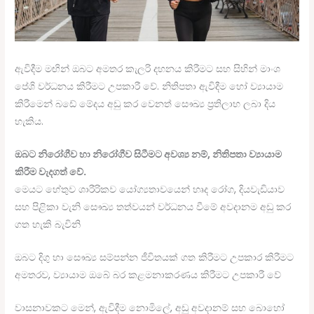
ඇවිදීම මඟින් ඔබට අමතර කැලරි දහනය කිරීමට සහ සිහින් මාංශ
පේශි වර්ධනය කිරීමට උපකාරී වේ. නිතිපතා ඇවිදීම හෝ ව්‍යායාම
කිරීමෙන් බඩේ මේදය අඩු කර වෙනත් සෞඛ්‍ය ප්‍රතිලාභ ලබා දිය
හැකිය.
ඔබට නිරෝගීව හා නිරෝගීව සිටීමට අවශ්‍ය නම්, නිතිපතා ව්‍යායාම
කිරීම වැදගත් වේ.
මෙයට හේතුව ශාරීරිකව යෝග්‍යතාවයෙන් හෘද රෝග, දියවැඩියාව
සහ පිළිකා වැනි සෞඛ්‍ය තත්වයන් වර්ධනය වීමේ අවදානම අඩු කර
ගත හැකි බැවිනි
ඔබට දිගු හා සෞඛ්‍ය සම්පන්න ජීවිතයක් ගත කිරීමට උපකාර කිරීමට
අමතරව, ව්‍යායාම ඔබේ බර කළමනාකරණය කිරීමට උපකාරී වේ
වාසනාවකට මෙන්, ඇවිදීම නොමිලේ, අඩු අවදානම් සහ බොහෝ