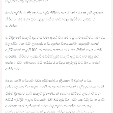
සැලකිය යුතු ලෙස දායක විය.
ඔබේ ඇවිදීමේ තීව්‍රතාවය වැඩි කිරීමට සහ ඊටත් වඩා කැලරි දහනය
කිරීමට, කඳු හෝ සුළු බෑවුම් සහිත මාර්ගවල ඇවිදීමට උත්සාහ
කරන්න
ඇවිදීමෙන් කැලරි දහනය වන අතර එය බර අඩු කර ගැනීමට සහ එය
වළක්වා ගැනීමට උපකාරී වේ. ඇත්ත වශයෙන්ම, සැතපුම් එකක්
ඇවිදීමෙන් කැලරි 100 ක් පමණ දහනය වේ. එය සිහින් මාංශ පේශි
ආරක්ෂා කිරීමට උපකාරී වේමිනිසුන් කැලරි අඩු කර බර අඩු කර
ගන්නා විට, බොහෝ විට ශරීරයේ මේදය හැරුණු විට මාංශ පේශි
අහිමි වේ.
මාංශ පේශි මේදයට වඩා පරිවෘත්තීය ක්‍රියාකාරී බැවින් මෙය
ප්‍රතිපලදායක විය හැක. මෙයින් අදහස් කරන්නේ වැඩිපුර මාංශ පේශි
තිබීම දිනකට වැඩි කැලරි ප්‍රමාණයක් දහනය කිරීමට උපකාරී වන
බවයි.ඇවිදීම ඇතුළු ව්‍යායාම, ඔබ බර අඩු වන විට කෙට්ටු මාංශ පේශි
ආරක්ෂා කර ගැනීමෙන් මෙම බලපෑමට එරෙහිව සටන් කළ
හැකිය.කෙට්ටු මාංශ පේශි ආරක්ෂා කිරීම බර අඩු වීමත් සමඟ