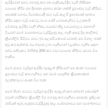
ඇවිදීමෙන් ඔබට බර අඩු කර ගත හැකියඇවිදීම වැනි නිතිපතා
ව්‍යායාම කිරීම ඔබ දිනපතා දහනය කරන ශක්ති ප්‍රමාණය වැඩි කිරීමට
පමණක් නොව, විවේකයේදී පවා වැඩි කැලරි ප්‍රමාණයක් දහනය
කිරීම සඳහා වැඩි කෙට්ටු මාංශ පේශි ගොඩනැගීමට ද උපකාරී
වේ.තවද, ඇවිදීම වැනි නිත්‍ය, මධ්‍යස්ථ තීව්‍ර ව්‍යායාමවලට සහභාගී
වීමෙන් ඔබේ මනෝභාවය වැඩිදියුණු කළ හැකි අතර, දිගු කාලීනව
ක්‍රියාශීලීව සිටීමට ඔබට ඉඩ සලසයි.කෙසේ වෙතත්, ඔබ විශාල බරක්
අඩු කර ඇත්නම්, එය නැවත ලබා ගැනීමෙන් වළක්වා ගැනීම සඳහා
ඔබට සතියකට මිනිත්තු 200 කට වඩා ව්‍යායාම කිරීමට අවශ්‍ය විය
හැකිය.
ඔබේ දවසට වැඩිපුර ඇවිදීම ඇතුළත් කිරීමෙන් ඔබ කරන ව්‍යායාම
ප්‍රමාණය වැඩි කර ගැනීමට සහ ඔබේ දෛනික ක්‍රියාකාරකම්
ඉලක්කවලට දායක විය හැක.
ඔබේ ජීවන රටාවට වැඩිපුර ඇවිදීම ඇතුළත් කර ගන්නේ කෙසේද?
වඩාත් ශාරීරිකව ක්‍රියාශීලී වීම බර අඩු කර ගැනීමට අමතරව ප්‍රතිලාභ
රාශියක් ඇත, ඇතුළුව:වැඩිදියුණු කළ යෝග්‍යතාවය සහ මනෝභාවය