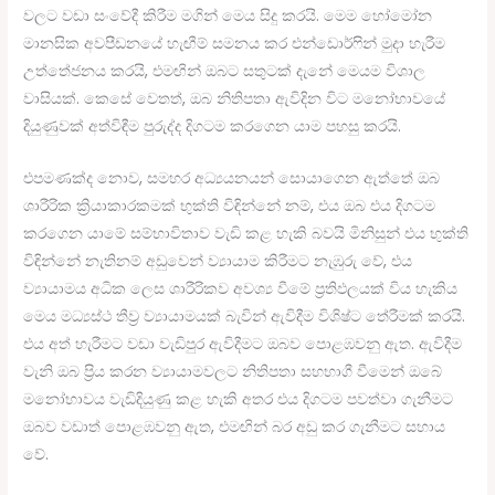
වලට වඩා සංවේදී කිරීම මගින් මෙය සිදු කරයි. මෙම හෝමෝන
මානසික අවපීඩනයේ හැඟීම් සමනය කර එන්ඩොර්ෆින් මුදා හැරීම
උත්තේජනය කරයි, එමඟින් ඔබට සතුටක් දැනේ මෙයම විශාල
වාසියක්. කෙසේ වෙතත්, ඔබ නිතිපතා ඇවිදින විට මනෝභාවයේ
දියුණුවක් අත්විඳීම පුරුද්ද දිගටම කරගෙන යාම පහසු කරයි.
එපමණක්ද නොව, සමහර අධ්‍යයනයන් සොයාගෙන ඇත්තේ ඔබ
ශාරීරික ක්‍රියාකාරකමක් භුක්ති විඳින්නේ නම්, එය ඔබ එය දිගටම
කරගෙන යාමේ සම්භාවිතාව වැඩි කළ හැකි බවයි මිනිසුන් එය භුක්ති
විඳින්නේ නැතිනම් අඩුවෙන් ව්‍යායාම කිරීමට නැඹුරු වේ, එය
ව්‍යායාමය අධික ලෙස ශාරීරිකව අවශ්‍ය වීමේ ප්‍රතිඵලයක් විය හැකිය
මෙය මධ්‍යස්ථ තීව්‍ර ව්‍යායාමයක් බැවින් ඇවිදීම විශිෂ්ට තේරීමක් කරයි.
එය අත් හැරීමට වඩා වැඩිපුර ඇවිදීමට ඔබව පොළඹවනු ඇත. ඇවිදීම
වැනි ඔබ ප්‍රිය කරන ව්‍යායාමවලට නිතිපතා සහභාගී වීමෙන් ඔබේ
මනෝභාවය වැඩිදියුණු කළ හැකි අතර එය දිගටම පවත්වා ගැනීමට
ඔබව වඩාත් පොළඹවනු ඇත, එමඟින් බර අඩු කර ගැනීමට සහාය
වේ.