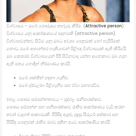
විශ්වාසය – ඔබේ පෞරුෂය තහවුරු කිරීම. (
Attractive person
)
විශ්වාසය යනු ආකර්ෂණයේ පදනමකි (attractive person).
විශ්වාසවන්තව සිටීම යනු ඔබට අවශ්‍ය පෙනුමක් හෝ හැසිරීමක්
නොව, ඔබේ අභ්‍යන්තර හැකියාවන් පිළිබඳ විශ්වාසයක් ඇති කිරීමයි.
ඔබ කෙතරම් විශ්වාසයෙන් පිරී සිටිනවාද යන්න අනෙකාට ඔබ ගැන
ඇති මතය හොඳින් නිර්මාණය කරයි.
ඔබේ ශක්තීන් හඳුනා ගැනීම.
ඔබේ දුර්වලතා පිළිගැනීම සහ ඒවා මඟහරවීම.
ඉහළ සෞඛ්‍ය සම්පන්නතාවය – පුද්ගල සනීපාරක්ෂාව.
සෞඛ්‍ය සම්පන්න සහ සනීපාරක්ෂාව රැකීම ආකර්ෂණය වැඩි කරන
තවත් වැදගත් ආකාරයකි. පිරිසිදු ඇඳුම්, සුදුසු සිරුරේ සත්කාර සහ
පිරිසිදු පෙනුමක් රැකීම ඔබව දකින අයට ආකර්ෂණීය කරයි.