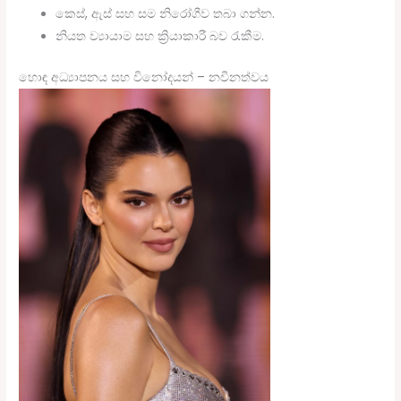
කෙස්, ඇස් සහ සම නිරෝගීව තබා ගන්න.
නියත ව්‍යායාම සහ ක්‍රියාකාරී බව රැකීම.
හොඳ අධ්‍යාපනය සහ විනෝදයන් – නවීනත්වය