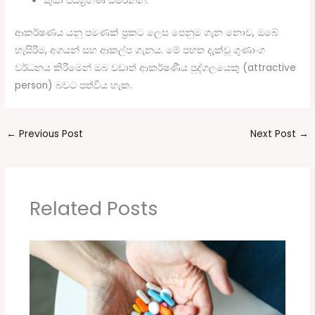
කුඩා ජයග්‍රහණ සමරන්න.
ආකර්ෂණය යනු පමණක් ප්‍රකට ලෙස පෙනුම ගැන නොව, ඔබේ
හැසිරීම, අගයන් සහ ආකල්ප ගැනය. මේ පහත දැක්වූ ගුණාංග
වර්ධනය කිරීමෙන් ඔබ වඩාත් ආකර්ෂණීය පුද්ගලයෙකු (attractive
person) බවට පත්විය හැක.
←
Previous Post
Next Post
→
Related Posts