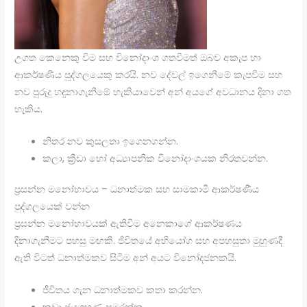
උගත කෙනෙකු වීම සහ විනෝදාංශ ගතවීමත් ඔබව අකැප හා
ආකර්ෂණීය පුද්ගලයෙකු කරයි. නව දේවල් ඉගෙනීමේ කැපවීම සහ
නව පුරුදු හඳුනාගැනීමේ හැකියාවෙන් අන් අයගේ අවධානය දිනා ගත
හැකිය.
නිතර නව කුසලතා ඉගෙනගන්න.
කලා, ක්‍රීඩා හෝ අධ්‍යාපනික විනෝදාංශයක නිරතවන්න.
ප්‍රසන්න මනෝභාවය – ධනාත්මක සහ සාමකාමී ආකර්ෂණීය
පුද්ගලයෙක් වන්න
ප්‍රසන්න මනෝභාවයක් ඇතිවීම අනෙකාගේ ආකර්ෂණය
දිනාගැනීමට පහසු මඟකි. ජීවිතයේ අභියෝග සහ අපහසුතා මුහුණදී
ඇති විටත් ධනාත්මකව සිටීම අන් අයට විනෝදජනකයි.
ජීවිතය ගැන ධනාත්මකව කතා කරන්න.