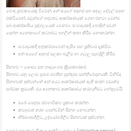
හොඳ ශ්‍රාවකයෙකු වීමෙන්, අන් අයගේ අදහස් සහ අදාල දේවල් සමඟ
එක්වීමෙන්, ඔවුන්ගේ හදවතට ආකර්ෂණයක් ගෙන එනවා මෙන්ම
ඔබ ආකර්ෂණිය පුද්ගලයෙක් වෙනවා. සංවාදයකදී හොදින් සවන්
දෙන්න අනෙකාගේ කටහඬට ඉහලින් කතා කිරීම නොකරන්න.
සංවාදයකදී අනුකම්පාවෙන් ඇසීම සහ ප්‍රතිචාර දැක්වීම.
අන් අයගේ අදහස් සලකා බැලීම හා ගැටලු පැහැදිලි කිරීම.
සිනහව – සෞම්‍ය සහ හෘදයාංගම ක්‍රියාකාරකම්
සිනහව යනු ලොව පුරාම පවතින සුන්දරම සන්නිවේදනයකි. විනිවිද
සිනහවක් දක්වන්නේ අන් අයට ආකර්ෂණයක් ඇති කරන වඩාත්ම
සාර්ථක ක්‍රමයකි. එය අනෙකාව ආකර්ෂණය කරගැනීමට හේතුවෙයි.
ඔබේ පෙනුම ස්වභාවිකව ප්‍රකාශ කරන්න.
කවදාවත් තරහ පෙන්වමින් සිනහ නොවන්න.
නිර්මාණශීලීව, උද්යෝගශීලීව සිනහවක් දක්වන්න.
දයාබර සහ කාරුණික – ආත්මීය ගුණාංග (attractive person)