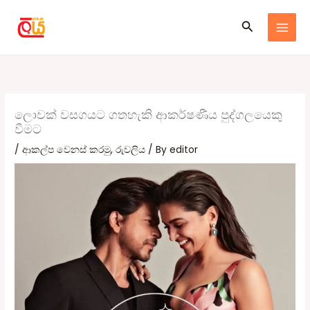
Skip
Search
to
content
ලොවක් වසගයට ගතහැකි ආකර්ෂණීය පුද්ගලයෙකු
වීමට
/
ආකල්ප වෙනස් කරමු
,
රුවලිය
/ By
editor