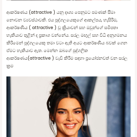
ආකර්ෂණය (attractive ) යනු දෘශ්‍ය පෙනුමට පමණක් සීමා
නොවන ව්‍යවස්ථාවකි. එය පුද්ගලයෙකුගේ ආකල්පය, හැසිරීම,
ආකර්ෂණීය ( attractive ) වූ ක්‍රියාවන් සහ ඔවුන්ගේ සමීපතා
හැකියාව තුළින් ද ප්‍රකාශ වන්නේය. සරල මඟුල් සහ විධි අනුගමනය
කිරීමෙන් පුද්ගලයෙකු තමා වටා ඇති අයට ආකර්ෂණීය බවක් ගෙන
ඒමට හැකියාව ඇත. මෙන්න ඔබගේ පුද්ගලික
ආකර්ෂණය(attractive ) වැඩි කිරීම සඳහා ප්‍රයෝජනවත් වන සරල
ක්‍රම