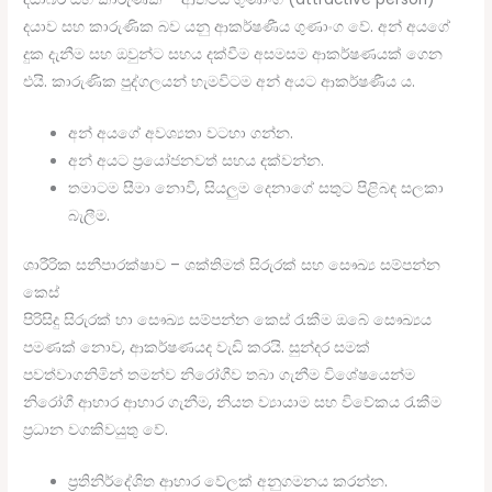
දයාව සහ කාරුණික බව යනු ආකර්ෂණීය ගුණාංග වේ. අන් අයගේ
දුක දැනීම සහ ඔවුන්ට සහය දක්වීම අසමසම ආකර්ෂණයක් ගෙන
එයි. කාරුණික පුද්ගලයන් හැමවිටම අන් අයට ආකර්ෂණීය ය.
අන් අයගේ අවශ්‍යතා වටහා ගන්න.
අන් අයට ප්‍රයෝජනවත් සහය දක්වන්න.
තමාටම සීමා නොවී, සියලුම දෙනාගේ සතුට පිළිබඳ සලකා
බැලීම.
ශාරීරික සනීපාරක්ෂාව – ශක්තිමත් සිරුරක් සහ සෞඛ්‍ය සම්පන්න
කෙස්
පිරිසිදු සිරුරක් හා සෞඛ්‍ය සම්පන්න කෙස් රැකීම ඔබේ සෞඛ්‍යය
පමණක් නොව, ආකර්ෂණයද වැඩි කරයි. සුන්දර සමක්
පවත්වාගනිමින් තමන්ව නිරෝගීව තබා ගැනීම විශේෂයෙන්ම
නිරෝගී ආහාර ආහාර ගැනීම, නියත ව්‍යායාම සහ විවේකය රැකීම
ප්‍රධාන වගකිවයුතු වේ.
ප්‍රතිනිර්දේශිත ආහාර වේලක් අනුගමනය කරන්න.