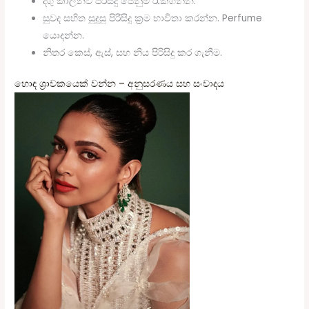
දිගු කාලීනව පිරිසිදු පෙනුම රැකගන්න.
සුවද සහිත සුදුසු පිරිසිදු ක්‍රම භාවිතා කරන්න. Perfume
යොදන්න.
නිතර කෙස්, ඇස්, සහ නිය පිරිසිදු කර ගැනීම.
හොඳ ශ්‍රාවකයෙක් වන්න – අනුසරණය සහ සංවාදය