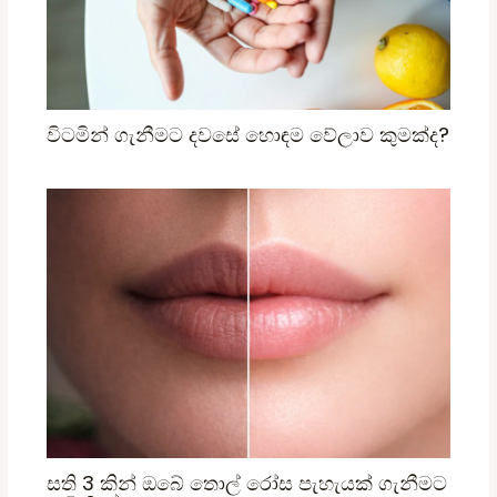
විටමින් ගැනීමට දවසේ හොඳම වේලාව කුමක්ද?
සති 3 කින් ඔබේ තොල් රෝස පැහැයක් ගැනීමට