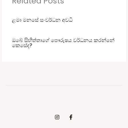
Related Posts
ළමා මනසේ සංවර්ධන අවධි
ඔබේ සිඟිත්තාගේ පෞරුෂය වර්ධනය කරන්නේ
කෙසේද?