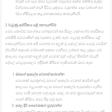
නමුත් මේ සෑම කඩා වැටීමක් හමුවේම ආත්ම ශක්තිය ඇතුව
විශ්වාසයෙන් නැගී සිටිය යුතුමය. වැදගත්ම දෙය වන්නේ අප
ඒවා නිසිලෙස කළමනාකරණය කරගැනීමයි.
2
වැටුණු ආර්ථිකය යළි පනගැන්වීම
මෙම කොවිඩ් වසංගතය හේතුවෙන් අප සියලු දෙනාගේම ආර්ථිකය
යම්කිසි මට්ටමකින් පසු බෑමකට ලක්ව ඇත. වැටුණු ආර්ථිකය යළි
පණගැන්වීමට නම් අපි වෙනස් හා අලුත් වූ දේවල් කරා යොමු වෙමින්
ඒවායින් ආදායම් මාර්ගයක් සකසා ගැනීමට උත්සහ කළ යුතුය. මේ
කාලයට ගැලපෙන අලුත් වූත් වෙනස් වූත් දේවල් සිතමින් එවැනි
දේවල් වෙළදපොලට ඉදිරිපත් කිරීමේ හැකියාවක් ඔබට ඇත.
ඔබගේ ආකල්ප වෙනස් කරගන්න
මෙතෙක් පැවතුනාවූ ඔබගේ ආකල්ප වෙනස් කරමින් දැන්
කාලයට ගැළපෙන ලෙස ඔබගේ ආකල්ප හැඩගස්වා ගැනීම
ඔබට වාසි සහගත වනු ඇත. සරල හා නව ක්‍රමවේදයන් කරා
ගමන් කිරීමට අපට සිදු වනු ඇත.
සරල දිවි පෙවෙතකට හුරුවන්න
මෙම කොවිඩ් කාලය තුළ බොහෝ අනවශ්‍ය වියදම් වලට අපි