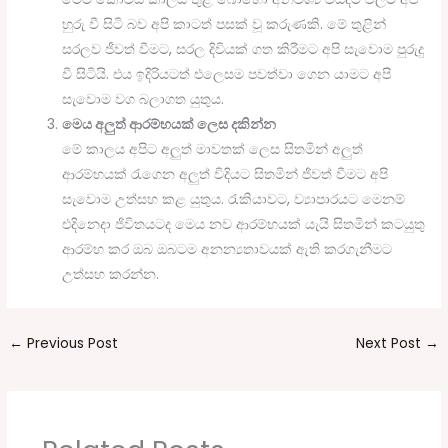
හුරු වී සිටි බව අපි කාටත් පසක් වූ කරුණකි. මේ තුළින්
සරලව ජීවත් වීමට, සරල දිවියක් ගත කිරීමට අපි සැවොම පුරුදු
වී සිටියි. එය ඉදිරියටත් එලෙසම පවත්වා ගෙන යාමට අපි
සැවොම වග බලාගත යුතුය.
මෙය අලුත් ආරම්භයක් ලෙස දකින්න
මේ කාලය අපිට අලුත් මාවතක් ලෙස සිතමින් අලුත්
ආරම්භයක් රැගෙන අලුත් විදියට සිතමින් ජිවත් වීමට අපි
සැවොම උත්සහ කළ යුතුය. රැකියාවට, ව්‍යාපාරයට මෙනම්
එදිනෙදා ජිවිතයටද මෙය නව ආරම්භයක් යැයි සිතමින් කටයුතු
ආරම්භ කර ඔබ ඔබටම අනන්‍යතාවයක් ඇති කරගැනීමට
උත්සහ කරන්න.
←
Previous Post
Next Post
→