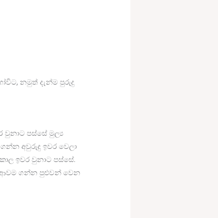
ට, නමුත් දැන්ම පුරුදු
 වුනාට පස්සේ මුල්‍ය
 ගන්න අවුරුදු ඉවර වෙලා
 කාල ඉවර වුනාට පස්සේ.
ලා ආවම ගන්න පුළුවන් වෙන