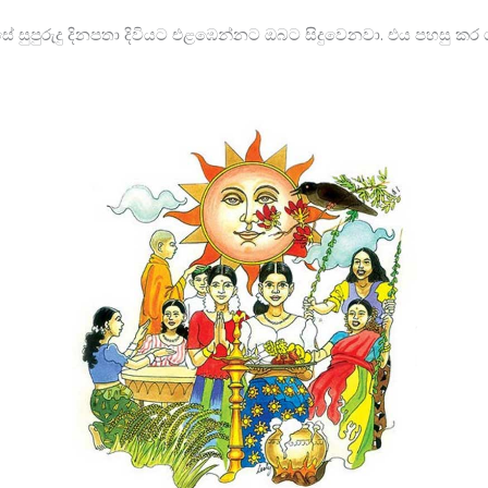
්සේ සුපුරුදු දිනපතා දිවියට එළඹෙන්නට ඔබට සිදුවෙනවා. එය පහසු 