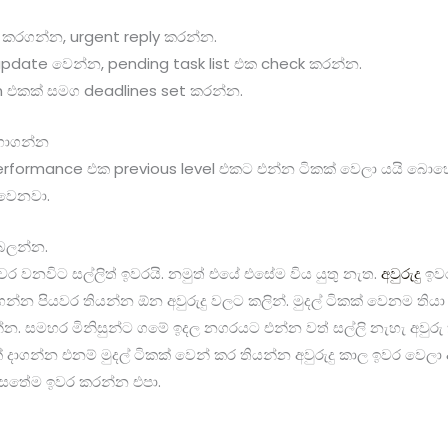
n කරගන්න, urgent reply කරන්න.
update වෙන්න, pending task list එක check කරන්න.
lan එකක් සමග deadlines set කරන්න.
ගාගන්න
, performance එක previous level එකට එන්න ටිකක් වෙලා යයි බොහෝවි
වෙනවා.
 බලන්න.
ර වනවිට සල්ලිත් ඉවරයි. නමුත් එයේ එසේම විය යුතු නැත.
අවුරුදු
ඉවර
්න පියවර තියන්න ඕන අවුරුදු වලට කලින්. මුදල් ටිකක් වෙනම තියා
න්න. සමහර මිනිසුන්ට ගමේ ඉදල නගරයට එන්න වත් සල්ලි නැහැ අවුරු
ක් දාගන්න එනම් මුදල් ටිකක් වෙන් කර තියන්න අවුරුදු කාල ඉවර වෙ
ම සතේම ඉවර කරන්න එපා.