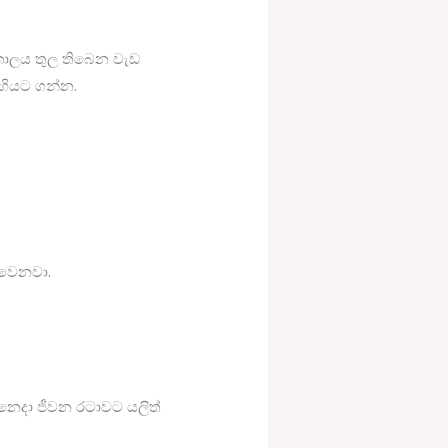
 කාලය තුල තිබෙන වැඩ
හියට ගන්න.
ය වෙනවා.
නෙදා ජීවන රටාවට යලිත්