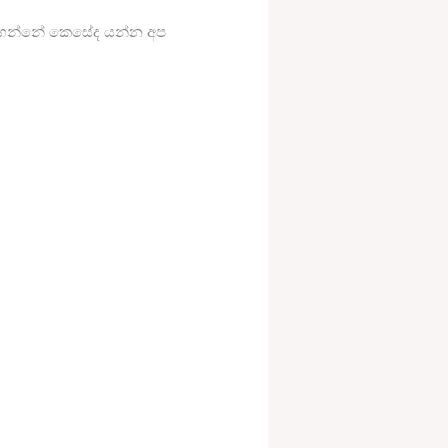
කර ගන්නේ කෙසේද යන්න අප