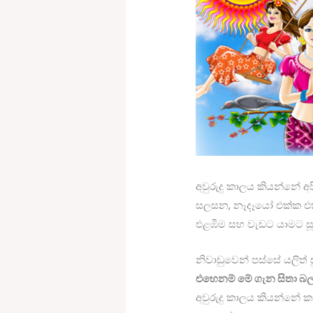
අවුරුදු කාලය කියන්නේ 
සලසන, නෑදෑයෝ එක්ක එකට 
එළඹීම සහ වැඩට යාමට ස
නිවාඩුවෙන් පස්සේ යලිත් 
එහෙනම් මේ ගැන සිතා බ
අවුරුදු කාලය කියන්නේ 