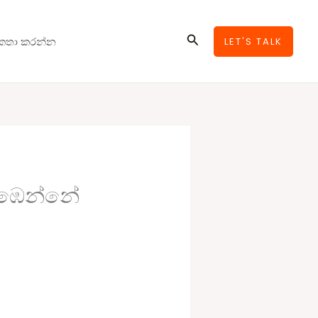
Search
කතා කරන්න
LET'S TALK
එළඹෙන්නේ