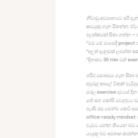
නිවාඩු අවසානයට අපි දැන
කටයුතු ගැන සිතන්න. ඒ
ඉලක්කයක් සිතා ගන්න –
“මම මේ මාසෙදි projec
“අලුත් දැනුමක් ලබන්න c
“දිනකට 30 min වත් exe
ශරීර සෞඛ්‍යය ගැන සිතා 
අවුරුදු කාලේ ටිකක් වැඩි
සරල exercise දවසේ දි
තේ සහ කෝපි වෙනුවට එළ
පැණි රස මෙන්ම කෙටි 
office-ready mindset
වැඩට යන්න තියෙන බව තේ
යායුතු බව අමතක කරන්න 