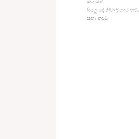
කාලයක්.
සියලු දේ නිමා වුනාට පස
කතා කරමු.