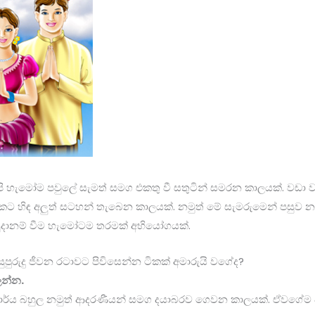
අපි හැමෝම පවුලේ සැමත් සමග එකතු වී සතුටින් සමරන කාලයක්. වඩ
හිඳ අලුත් සටහන් තැබෙන කාලයක්. නමුත් මේ සැමරුමෙන් පසුව නැවතත
ූදානම් වීම හැමෝටම තරමක් අභියෝගයක්.
සුපුරුදු ජීවන රටාවට පිවිසෙන්න ටිකක් අමාරුයි වගේද?
ලන්න.
කාර්ය බහුල නමුත් ආදරණීයන් සමග දයාබරව ගෙවන කාලයක්. ඒවගේම ව