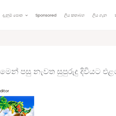
දැනුම් පොත
Sponsored
ලිය කතාබහ
ලිය ගැන
රුමෙන් පසු නැවත සුපුරුදු දිවියට 
ditor