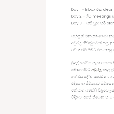
Day 1 – Inbox එක clea
Day 2 – ගිය meetings 
Day 3 – සති පුරා හරි p
සන්සුන් මනසක් ගොඩ න
අවුරුදු නිවාඩුවෙන් පසු
වෙන විට ඔබට එය පහසු 
මුදල් තත්වය ගැන සොයා
බොහෝවිට
අවුරුදු
කාල ඉව
තත්වය යලිත් ගොඩ නගා ගන
එදිනෙදා ජීවිතයට පිවිසෙ
එනිසාම යම්කිසි පිළිවෙල
විදිහට. අතේ තියෙන හැ