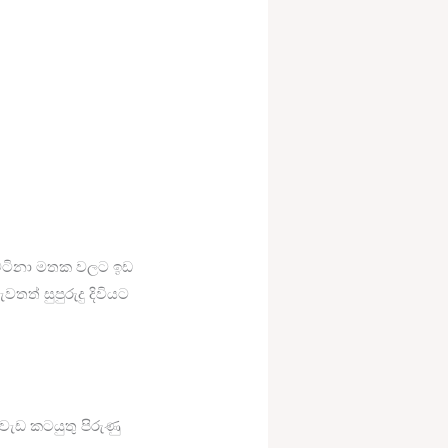
ා වටිනා මතක වලට ඉඩ
් සුපුරුදු දිවියට
ැඩ කටයුතු පිරුණු