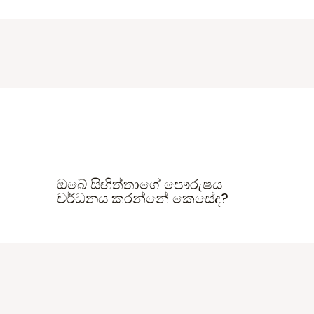
ඔබේ සිඟිත්තාගේ පෞරුෂය
වර්ධනය කරන්නේ කෙසේද?