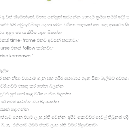
් ඇවිත් තිබෙන්නේ. මනස සන්සුන් කරගන්න හොදම ක්‍රමය තමයි ඉදිරි
වගේම ඔබ පවුලේ සියලු දෙනා සමග වටිනා කාලයක් ගත කල ආකාරය සි
 එය අනුගමනය කිරීම ගැන සිතන්න
t එකක් time-frame එකට අවසන් කරනවා.”
ourse එකක් follow කරනවා.”
rcise karanawa.”
බැලීම
පුර කන නිසා ව්‍යායාම ගැන සහ ශරීර සෞඛ්‍යය ගැන සිතා බැලීමට අවශ්‍
න චරියාවට එකතු කර ගන්න බලන්න
වළු සූප් හෝ කැඳ වර්ග ගන්න බලන්න
ආහාර අවම කරන්න වග බලාගන්න
 එකක් හදාගන්න
රුම් ගෙන එයට ලැහැස්ති වෙන්න. අපිට කොච්චර දෙවල් තිබුනත් එදි
බැහැ. එනිසාම ඔබට ඒකට ලැහැස්ති වීමර සිදුවෙනවා.