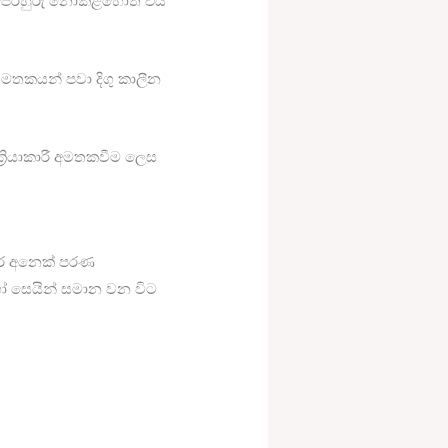
 පෙරහුරු නොකළහොත් එය
මතකයන් පවා දිගු කාලීන
රියාකාරී අමතකවීම ලෙස
තර අනෙක් පරණ
 සෙයින් සමාන වන විට