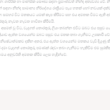
: ශාරීරික හා මානසික සෞඛ්‍ය සඳහා ප්‍රමාණවත් නින්ද අත්‍යවශ්‍ය වේ. 
යන් සඳහා නින්ද සාමාන්‍ය නිර්දේශය රාත්‍රියට පැය හතක් හෝ නවයක් දක්
න: සමහර විට මතකයට යමක් කැප කිරීමට සහ එය අමතක වීමට ඇති අව
තුරු නැවත නැවත භාවිතා කිරීමයි.
අසමත් වූ විට, වැදගත් තොරතුරු ලියා තබන්න එවිට ඔබට එය පසුව 
 ක්‍රියාව ඇත්ත වශයෙන්ම ඔබට පසුව එය මතක තබා ගැනීමට උපකාරී වේ
ිෂේධාත්මකව දකින අතර, එය ඇත්ත වශයෙන්ම මතකය වැඩි දියුණු කිර
ා වැදගත් තොරතුරු පමණක් රඳවා තබා ගැනීමට හැකිවීම එම සුරකි
ෙය අනුවර්තී අමතක කිරීම ලෙස හැඳින්වේ.