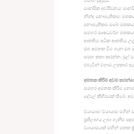
වඩාත් සුදුසුය.
මානසික අවපීඩනය: මානස
නින්ද නොමැතිකම: මතකය ශ
නොමැතිකම ඔබේ මතකයට
සමහර ඖෂධවර්ග මතකය න
ආතතිය: අධික ආතතිය, උග
ඔබ අමතක වීම ගැන ඔබ ස
සමඟ කතා කරන්න. මුල් මැද
එබැවින් වහාම උපකාර පැ
අමතක කිරීම අවම කරන්
සමහර අමතක කිරීම නොවැ
දේවල් කිහිපයක් තිබේ. 
ව්යායාම: ව්යායාම මගින්
ප්‍රතිලාභය ලබා ගැනීම සඳ
ව්‍යායාමයක් මඟින් මතක ක