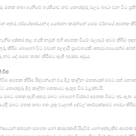
මතක තබා ගැනීමේ හැකියාව නව තොරතුරු වලට බාධා වන විට ප්‍රතික්‍රියා
වන අතර, පර්යේෂණයන් ද යෝජනා කරන්නේ මෙම වර්ගයේ අමතක කිරී
නීම දුෂ්කර කළ හැකි නමුත් එහි අමතක වීමේ බලපෑම් අවම කිරීම සඳ
රු කිරීම බොහෝ විට වඩාත් එලදායී ප්‍රවේශයකි. අත්‍යවශ්‍යයෙන්ම අළ
රු නව දේ සමඟ තරඟ කිරීමට ඇති ඉඩකඩ අඩුය.
 වීම
ිවීම අමතක කිරීම සිදුවන්නේ එය දිගු කාලීන මතකයක් බවට පත් නො
ිට තොරතුරු දිගු කාලීන මතකයට ඇතුළු වීම වළක්වයි.
ශය ඔබට මතක ඇති අතර, ඔබට බොහෝ විස්තර අමතක වීමට ඉඩ ඇත. ම
තයේදී ඔබට මතක තබා ගත යුතු වැදගත් දේවල් කාර්යක්ෂමව ගබඩා කිරී
ෙන් කම්පන සහගත හෝ කරදරකාරී සිදුවීම් හෝ අත්දැකීම් අමතක කිරීමට අ