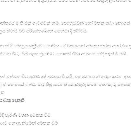
ටහන් මැකී ගොස් අතුරුදහන් වීමට පටන් ගනී. තොරතුරු ලබාගෙන
ාන්තයේ ඇති එක් ගැටළුවක් නම්, පෙරහුරුවක් හෝ මතක තබා නොගත් 
ස්ථායී බව පර්යේෂණයන් පෙන්වා දී තිබීමයි.
න පරිදි මොළය සක්‍රීයව නොවන දේ මතකයන් අමතක කරන අතර එය ක්‍
් වන විට, නිසි ලෙස ක්‍රියාවට නොගත් ඒවා අවසානයේදී නැති වී යයි .
ෙන් එක්වන විට පරණ දේ අමතක වී යයි. එම මතකයන් තරඟ කරන අ
ලින් මතකයේ ගබඩා කර තිබූ වෙනත් තොරතුරු සමඟ තොරතුරු බොහෝ
ැක
 සාධක දෙකකි
ේදී පැරණි මතක අමතක වීම
ිතයට නොගැනීමෙන් අමතක වීම