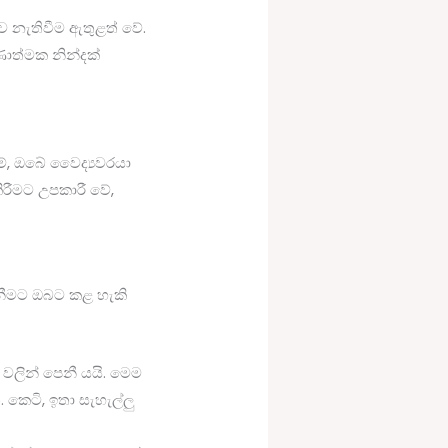
නැතිවීම ඇතුළත් වේ.
ණාත්මක නින්දක්
, ඔබේ වෛද්‍යවරයා
කිරීමට උපකාරී වේ,
නීමට ඔබට කළ හැකි
වලින් පෙනී යයි. මෙම
. කෙටි, ඉතා සැහැල්ලු