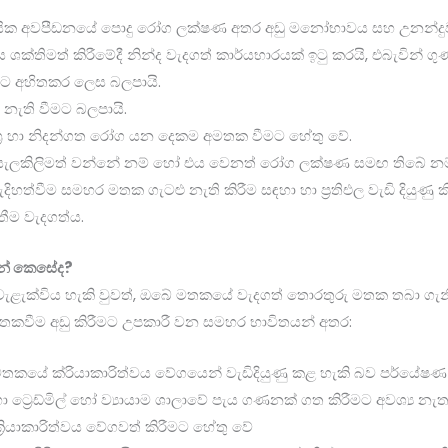
ික අවපීඩනයේ පොදු රෝග ලක්ෂණ අතර අඩු මනෝභාවය සහ උනන්දුව 
ක්තිමත් කිරීමේදී නින්ද වැදගත් කාර්යභාරයක් ඉටු කරයි, එබැවින් ගු
 අහිතකර ලෙස බලපායි.
ැති වීමට බලපායි.
්‍ර හා නිදන්ගත රෝග යන දෙකම අමතක වීමට හේතු වේ.
ැලකිලිමත් වන්නේ නම් හෝ එය වෙනත් රෝග ලක්ෂණ සමඟ තිබේ නම්
ිහත්වීම සමහර මතක ගැටළු නැති කිරීම සඳහා හා ප්‍රතිඑල වැඩි දියුණු 
තීම වැදගත්ය.
නේ කෙසේද?
ළැක්විය හැකි වුවත්, ඔබේ මතකයේ වැදගත් තොරතුරු මතක තබා ගැ
අමතකවීම අඩු කිරීමට උපකාරී වන සමහර භාවිතයන් අතර:
 මතකයේ ක්රියාකාරිත්වය වේගයෙන් වැඩිදියුණු කළ හැකි බව පර්යේෂණ 
හා ට්‍රෙඩ්මිල් හෝ ව්‍යායාම ශාලාවේ පැය ගණනක් ගත කිරීමට අවශ්‍ය නැත
්‍රියාකාරිත්වය වේගවත් කිරීමට හේතු වේ