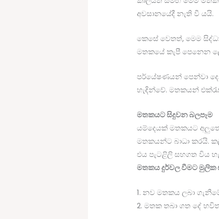
කාලයත් සමඟ මෙම මතක ස
අවසානයේදී නැති වී යයි.
කෙසේ වෙතත්, මෙම සිද්ධ
මතකයේ කැපී පෙනෙන ලෙස 
පර්යේෂණයන් පෙන්වා දෙ
හැඳින්වේ. මතකයන් එක්රැස
මතකයට සිදුවන බලපෑම
යම්දෙයක් මතකයට අලුත
මතකයන්ට බාධා කරයි. ක
එය පැටළිලි සහගත විය හ
මතකය දුර්වල වීමට මුලික
1. නව මතකය ලබා ගැනීම
2. මතක තබා ගත දේ හව