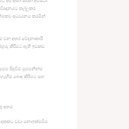
රීමට අප ආශා කරන අවස්ථා
අවිඥානයට තල්ලුකර
ාත්මකව අධ්‍යයනය කරමින්
‍රම වන අතර වේදනාකාරී
රහුරු කිරීමට ඇති ඉඩකඩ
 සිදුවීම් මුළුමනින්ම
 හැඟීම් බොඳ කිරීමට සහ
ු අතර:
ෝ දෙකකට වඩා නොඉක්මවීම