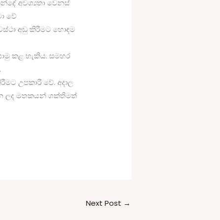
නින්දේ අවශ්‍යතා වෙනස්
වා වේ
ස්ථා අඩු කිරීමට හොඳම
යොමු කළ හැකිය. සමහර
.
ීමට උපකාරී වේ. අදාල
න ලද මතකයන් ශක්තිමත්
Next Post
→