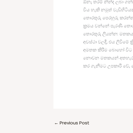
ඕනෑ තරම් නින්ද ලබා ගන්න
විය හැකි නමුත් වැඩිහිටි
තොරතුරු පෙරහුරු කරන්
ක්‍රමය වන්නේ පැරණි තොර
තොරතුරු ලියන්න: මතකය 
අවස්ථා වලදී, එය ලිවීමේ
අමතක කිරීම බොහෝ විට න
නොවන මතකයන් අතහැර දම
කර ගැනීමට උපකාරී වේ, ම
←
Previous Post