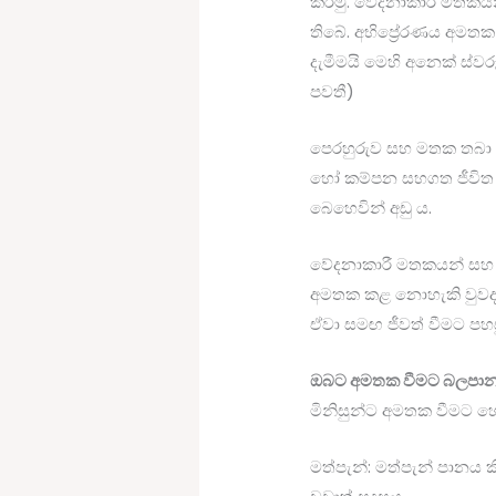
කරමු. වේදනාකාරී මතකයන
තිබේ. අභිප්‍රේරණය අමත
දැමීමයි මෙහි අනෙක් ස්වර
පවතී)
පෙරහුරුව සහ මතක තබා ගැ
හෝ කම්පන සහගත ජීවිත ස
බෙහෙවින් අඩු ය.
වේදනාකාරී මතකයන් සහ කම
අමතක කළ නොහැකි වුවද, ව
ඒවා සමඟ ජීවත් වීමට පහස
ඔබට අමතක වීමට බලපාන
මිනිසුන්ට අමතක වීමට 
මත්පැන්: මත්පැන් පානය