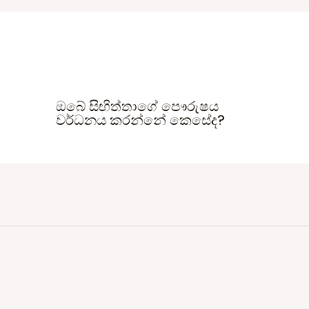
ඔබේ සිඟිත්තාගේ පෞරුෂය
වර්ධනය කරන්නේ කෙසේද?