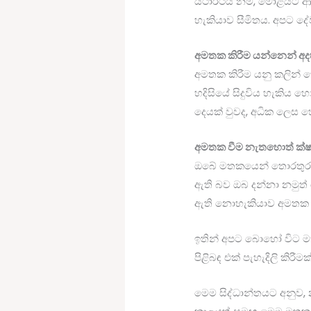
යථාර්ථය නම්, මොළයට ආකර
හැකියාව සීමිතය. අපට දේව
අමතක කිරීම යන්නෙන් අද
අමතක කිරීම යනු කලින් 
හදිසියේ සිදුවිය හැකිය හ
දෙයක් වුවද, අධික ලෙස 
අමතක වීම නැතහොත් ක්ෂ
ඔබේ මතකයෙන් තොරතුරු 
ඇති බව ඔබ දන්නා නමු
ඇති නොහැකියාව අමතක ව
ඉතින් අපට බොහෝ විට ම
පිළිබඳ එක් පැහැදිලි කිරීම
මෙම සිද්ධාන්තයට අනුව, 