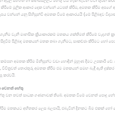
් අවුල් සහගත හා කනස්සල්ලට හේතු විය හැකි බැවින් ඒවා තුරන් කි
ක කිරීමේ මූලික ආකාර දෙක වන්නේ යටපත් කිරීම, අමතක කිරීම අපගේ 
ූපය වන්නේ යනු සිහිසුන්වී අමතක වීමේ ආකාරයයි (මේ පිළිබඳව විද්‍ය
නීම වැනි මානසික ක්‍රියාකාරකම් මතකය ශක්තිමත් කිරීමේ වැදගත් ක්
ිදුවීම් පිළිබඳ මතකයන් මතක තබා ගැනීමට, සාකච්ඡා කිරීමට හෝ පෙ
්පන අමතක කිරීම මිනිසුන්ට වඩා හොඳින් මුහුණ දීමට උපකාරී වේ. මෙම
ිචිත්‍රවත් තොරතුරු අමතක කිරීම එම මතකයන් සමඟ බැඳී ඇති දුෂ්කර
ු කරවයි.
 වෙනත් හේතු
හේතු වන තවත් සාධක ගණනාවක් තිබේ. අමතක වීමේ වෙනත් පොදු හේත
 කිරීම මතකයට අහිතකර ලෙස බලපායි, එබැවින් දිනකට බීම එකක් හ