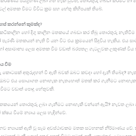
්ෂණීය ජයග්‍රහණ ලබා ගත හැකි වුවත්, තොරතුරු ගබඩා කිරීමට හා න
ල් අමතක වීමට විවිධ ක්‍රම සහ හේතු කිහිපයක් තිබේ.
හස් කරන්නේ කුමක්ද
?
කෙටිකාලීන හෝ දිගු කාලීන මතකයේ ගබඩා කර තිබූ තොරතුරු නැතිවීම
ෝ පැරණි මතකයන් නැති වී යන විට එය ක්‍රමයෙන් සිදුවිය හැකිය. එය සාම
හෝ අසාමාන්‍ය ලෙස අමතක වීම වඩාත් බරපතල ගැටලුවක ලකුණක් විය 
ය වීම
කොටසක් අතුරුදහන් වී ඇති බවක් ඔබට කවදා හෝ දැනී තිබේද? 
ත් ඔබට එය සොයාගත නොහැක නැතහොත් මතක් කර ගැනීමට නොහැක.
ීමට වඩාත් පොදු හේතුවකි.
තකයෙන් තොරතුරු ලබා ගැනීමට නොහැකි වන්නේ ඇයි? නැවත ලබා 
ක් ක්ෂය වීමේ න්‍යාය ලෙස හැඳින්වේ.
නව න්‍යායක් ඇති වූ සෑම අවස්ථාවකම මතක සටහනක් නිර්මාණය වේ. ක්