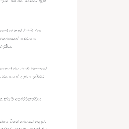
ැවත සිහිපත් කිරීමට ඇති
 හෝ වෙනස් වීමයි. එය
ාන්‍යයෙන් සාමාන්‍ය
හැකිය.
නැතහොත් එය ඔබේ මතකයේ
 මතකයක් ලබා ගැනීමට
ගැනීමේ අසාර්ථකත්වය
ෂය වීමේ න්‍යායට අනුව,