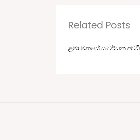
Related Posts
ළමා මනසේ සංවර්ධන අවධි