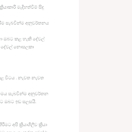
කාරී මැදිහත්වීම් සිදු
ම සැබවින්ම අනුවර්තනය
හා ඔබට කළ හැකි දේවල්
ුත් දේවල් නොසලකා
කළ විටය . නැවත නැවත
ෙය සැබවින්ම අනුවර්තන
මට ඔබට ඉඩ සලසයි.
පි ක්‍රියාශීලීව ක්‍රියා