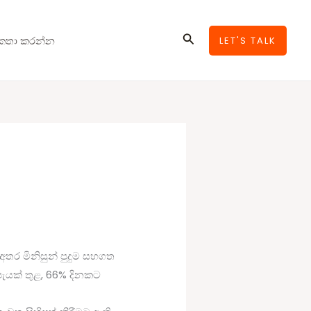
Search
කතා කරන්න
LET'S TALK
ර මිනිසුන් පුදුම සහගත
ැයක් තුළ, 66% දිනකට