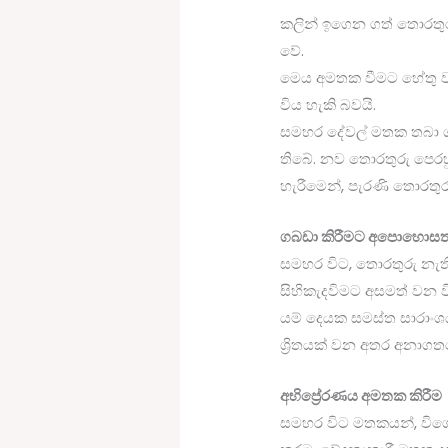
කලින් ඉගෙන ගත් තොරතුරු 
වේ.
මෙය අමතක වීමට හේතු 
විය හැකි බවයි.
සමහර දේවල් මතක තබා ගැ
තිබේ. නව තොරතුරු පෙරහු
හැරීමෙන්, පැරණි තොරතු
ගබඩා කිරීමට අපොහොසත්
සමහර විට, තොරතුරු නැත
සිහිකැදවිමට අසමත් වන ව
යම් දෙයක සමස්ත සාරාං
ශ්‍රිතයක් වන අතර අනාග
අභිප්‍රේරණය අමතක කිරීම
සමහර විට මතකයන්, විශේෂය