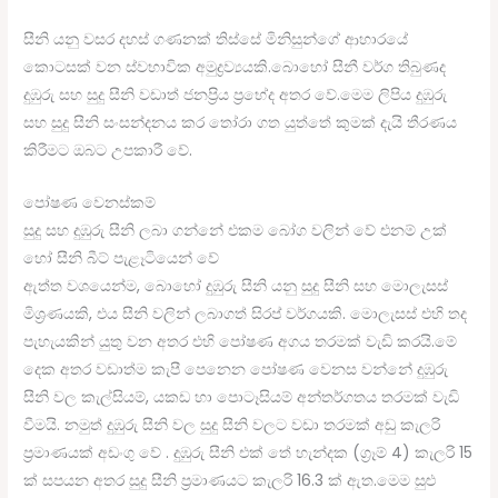
සීනි යනු වසර දහස් ගණනක් තිස්සේ මිනිසුන්ගේ ආහාරයේ
කොටසක් වන ස්වභාවික අමුද්‍රව්‍යයකි.බොහෝ සීනී වර්ග තිබුණද
දුඹුරු සහ සුදු සීනි වඩාත් ජනප්‍රිය ප්‍රභේද අතර වේ.මෙම ලිපිය දුඹුරු
සහ සුදු සීනි සංසන්දනය කර තෝරා ගත යුත්තේ කුමක් දැයි තීරණය
කිරීමට ඔබට උපකාරී වේ.
පෝෂණ වෙනස්කම්
සුදු සහ දුඹුරු සීනි ලබා ගන්නේ එකම බෝග වලින් වේ එනම් උක්
හෝ සීනි බීට් පැළෑටියෙන් වේ
ඇත්ත වශයෙන්ම, බොහෝ දුඹුරු සීනි යනු සුදු සීනි සහ මොලැසස්
මිශ්‍රණයකි, එය සීනි වලින් ලබාගත් සිරප් වර්ගයකි. මොලැසස් එහි තද
පැහැයකින් යුතු වන අතර එහි පෝෂණ අගය තරමක් වැඩි කරයි.මේ
දෙක අතර වඩාත්ම කැපී පෙනෙන පෝෂණ වෙනස වන්නේ දුඹුරු
සීනි වල කැල්සියම්, යකඩ හා පොටෑසියම් අන්තර්ගතය තරමක් වැඩි
වීමයි. නමුත් දුඹුරු සීනි වල සුදු සීනි වලට වඩා තරමක් අඩු කැලරි
ප්‍රමාණයක් අඩංගු වේ . දුඹුරු සීනි එක් තේ හැන්දක (ග්‍රෑම් 4) කැලරි 15
​​ක් සපයන අතර සුදු සීනි ප්‍රමාණයට කැලරි 16.3 ක් ඇත.මෙම සුළු