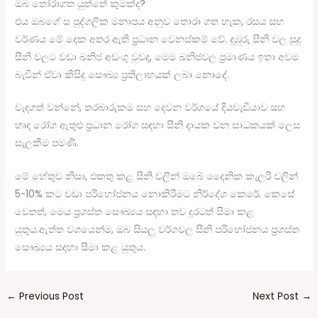
ඔබ තෝරාගත යුත්තේ කුමක්ද?
එය ඔබගේ ස පුද්ගලික මනාපය අනුව තොරා ගත හැක, රසය සහ
වර්ණය මේ දෙක අතර ඇති ප්‍රධාන වෙනස්කම් වේ. දුඹුරු සීනි වල සුදු
සීනි වලට වඩා ඛනිජ අඩංගු වුවද, මෙම ඛනිජවල ප්‍රමාණය ඉතා අවම
බැවින් ඒවා කිසිදු සෞඛ්‍ය ප්‍රතිලාභයක් ලබා නොදේ.
වැදගත් වන්නේ, තරබාරුකම සහ දෙවන වර්ගයේ දියවැඩියාව සහ
හෘද රෝග ඇතුළු ප්‍රධාන රෝග සඳහා සීනි දායක වන සාධකයක් ලෙස
සැලකීම පමණි.
මේ හේතුව නිසා, එකතු කළ සීනි වලින් ඔබේ දෛනික කැලරි වලින්
5-10% කට වඩා පරිභෝජනය නොකිරීමට නිර්දේශ කෙරේ. කෙසේ
වෙතත්, මෙය ප්‍රශස්ත සෞඛ්‍යය සඳහා තව දුරටත් සීමා කළ
යුතුය.ඇත්ත වශයෙන්ම, ඔබ සියලු වර්ගවල සීනි පරිභෝජනය ප්‍රශස්ත
සෞඛ්‍යය සඳහා සීමා කළ යුතුය.
←
Previous Post
Next Post
→