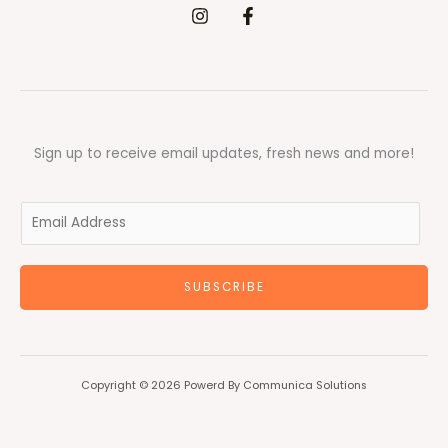
Sign up to receive email updates, fresh news and more!
E
m
a
SUBSCRIBE
i
l
*
Copyright © 2026 Powerd By Communica Solutions