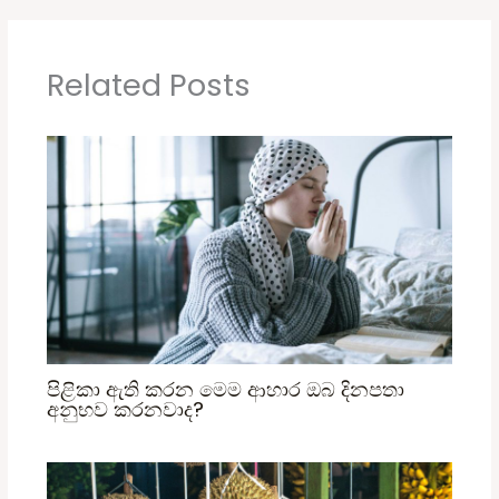
Related Posts
පිළිකා ඇති කරන මෙම ආහාර ඔබ දිනපතා
අනුභව කරනවාද?