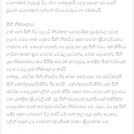
වෙනස්කම් හැරුණු විට ඒවා පෝෂ්‍යදායී ලෙස සමාන වේ.මෙහි
ප්‍රධාන වෙනස්කම් වන්නේ ඒවායේ රසය හා වර්ණයයි.
සීනී නිෂ්පාදනය
උක් හෝ සීනි බීට් පැලෑටි නිවර්තන දේශගුණික ප්‍රදේශවල වවනු
ලැබේ. මෙම ශාක දෙකම සීනි නිපදවීම සඳහා සමාන ක්‍රියාවලියකට
භාජනය වේ. කෙසේ වෙතත්, එය දුඹුරු සහ සුදු සීනි බවට පත් කිරීමට
භාවිතා කරන ක්‍රම වෙනස් වේ.පළමුවෙන්ම, බෝග දෙකෙන්ම සීනි
යුෂ නිස්සාරණය කර පිරිසිදු කර රත් කර දුඹුරු, සාන්ද්‍රිත සිරප් වර්ගයක්
ලෙස මොලැසස් නිෂ්පාදනය කරයි
ඉන්පසු , ස්ඵටික සීනී නිපදවීම සිදු කරන අතර පසුව එම ස්ඵටිකරූපී
සීනි කේන්ද්‍රාපසාරී කිරීම සිදු කරයි . කේන්ද්‍රාපසාරී කිරීම යනු සීනි
ස්ඵටික මොලැසස් වලින් වෙන් කිරීම සඳහා ඉතා වේගයෙන් භ්‍රමණය
වන යන්ත්‍රික ක්‍රියාවලියකි .සුදු සීනි තවදුරටත් සැකසීමෙන් අතිරික්ත
මොලස්කා ඉවත් කර කුඩා ස්ඵටික නිර්මාණය වේ. පසුව, එය සුදු සීනි
සෑදීම සඳහා බොහෝ විට අස්ථි වර්‍ග හෝ තලා දැමූ සත්ව ඇටකටු
වලින් සාදන ලද පෙරහන් පද්ධතියක් හරහා ක්‍රියාත්මක වේ.