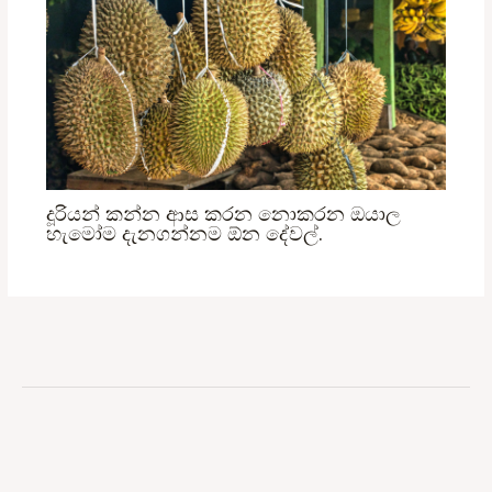
දූරියන් කන්න ආස කරන නොකරන ඔයාල
හැමෝම දැනගන්නම ඕන දේවල්.