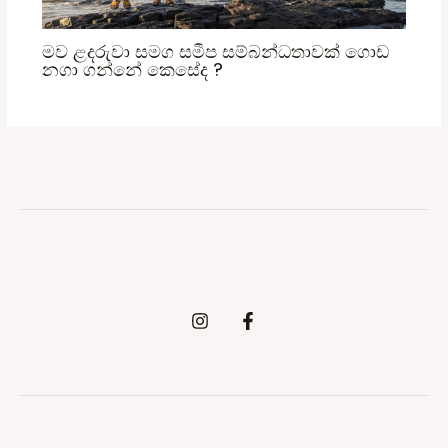
මව ළදරුවා සමග සමීප සම්බන්ධතාවක් ගොඩ
නගා ගන්නේ කෙසේද ?