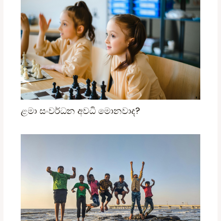
ළමා සංවර්ධන අවධි මොනවාද?