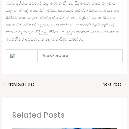
ඔබට අතීතය වෙනස් කළ නොහැකි බව පිළිගෙන, ඔබට පාලනය
කළ හැකි දේ කෙරෙහි අවධානය යොමු කරන්න ඔබට හානිය අවම
කිරීමට හෝ නැවත පරීක්ෂණයට ලක් කළ හැකිද? ඊළඟ විභාගය
සඳහා ඔබ වෙනස් ලෙස ඉගෙන ගන්නේ කෙසේද? වැරදී ඇති දේ
තක්සේරු කර, වැඩිදියුණු කිරීමට සැලසුම් කරන්න. මෙම මොහොත
ඉගෙනීමේ අවස්ථාවක් ලෙස භාවිතා කරන්න.
Reply
Forward
←
Previous Post
Next Post
→
Related Posts