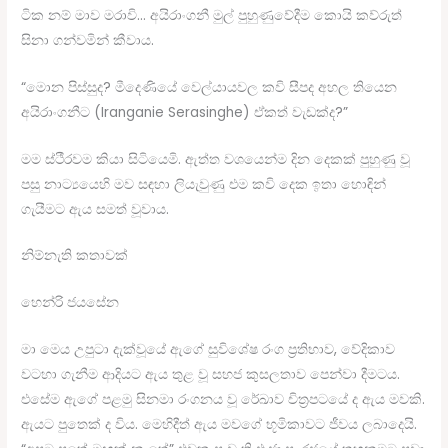
ටික නම් මාව මරාවි… අයිරාංගනී මුල් පුහුණුවේදීම කොයි කව්රුත්
සිනා ගන්වමින් කීවාය.
“මොන පිස්සුද? මීදෙණියේ වෙල්යායවල කවි සීපද අහල තියෙන
අයිරාංගනීට (Iranganie Serasinghe) ඒකත් වැඩක්ද?”
මම ස්ථීරවම කියා සිටියෙමි. ඇත්ත වශයෙන්ම දින දෙකක් පුහුණු වූ
පසු නාට්‍යයෙහි මව සඳහා ලියැවුණු එම කවි දෙක ඉතා හොඳින්
ගැයීමට ඇය සමත් වූවාය.
නිම්නැති කතාවක්
හෙන්රි ජයසේන
මා මෙය උපුටා දැක්වූයේ ඇගේ සුවිශේෂ රංග ප්‍රතිභාව, වේදිකාව
වටහා ගැනීම ආදියට ඇය තුළ වූ සහජ කුසලතාව පෙන්වා දීමටය.
එසේම ඇගේ පළමු සිනමා රංගනය වූ රේඛාව චිත්‍රපටයේ ද ඇය මවකි.
ඇයට පුතෙක් ද විය. මෙහිදීත් ඇය මවගේ භූමිකාවට ජීවය ලබාදෙයි.