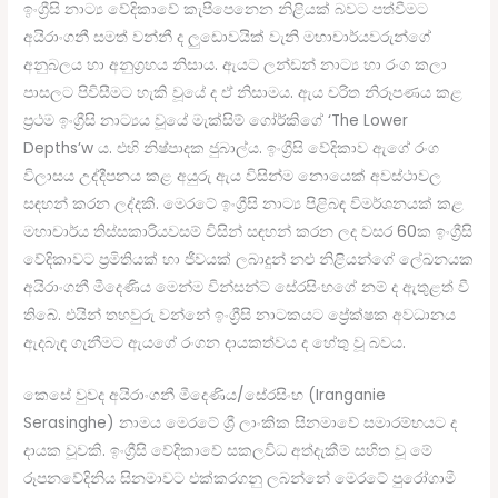
ඉංග්‍රීසි නාට්‍ය වේදිකාවේ කැපීපෙනෙන නිළියක් බවට පත්වීමට
අයිරාංගනී සමත් වන්නී ද ලුඩොවයික් වැනි මහාචාර්යවරුන්ගේ
අනුබලය හා අනුග්‍රහය නිසාය. ඇයට ලන්ඩන් නාට්‍ය හා රංග කලා
පාසලට පිවිසීමට හැකි වූයේ ද ඒ නිසාමය. ඇය චරිත නිරූපණය කළ
ප්‍රථම ඉංග්‍රීසි නාට්‍යය වූයේ මැක්සිම් ගෝර්කිගේ ‘The Lower
Depths’w ය. එහි නිෂ්පාදක ජුබාල්ය. ඉංග්‍රීසි වේදිකාව ඇගේ රංග
විලාසය උද්දීපනය කළ අයුරු ඇය විසින්ම නොයෙක් අවස්ථාවල
සඳහන් කරන ලද්දකි. මෙරටේ ඉංග්‍රීසි නාට්‍ය පිළිබඳ විමර්ශනයක් කළ
මහාචාර්ය තිස්සකාරියවසම් විසින් සඳහන් කරන ලද වසර 60ක ඉංග්‍රීසි
වේදිකාවට ප්‍රමිතියක් හා ජීවයක් ලබාදුන් නළු නිළියන්ගේ ලේඛනයක
අයිරාංගනී මීදෙණිය මෙන්ම වින්සන්ට් සේරසිංහගේ නම් ද ඇතුළත් වී
තිබේ. එයින් තහවුරු වන්නේ ඉංග්‍රීසි නාටකයට ප්‍රේක්ෂක අවධානය
ඇදබැඳ ගැනීමට ඇයගේ රංගන දායකත්වය ද හේතු වූ බවය.
කෙසේ වුවද අයිරාංගනී මීදෙණිය/සේරසිංහ (Iranganie
Serasinghe) නාමය මෙරටේ ශ්‍රී ලාංකික සිනමාවේ සමාරම්භයට ද
දායක වූවකි. ඉංග්‍රීසි වේදිකාවේ සකලවිධ අත්දැකීම් සහිත වූ මේ
රූපනවේදිනිය සිනමාවට එක්කරගනු ලබන්නේ මෙරටේ පුරෝගාමී