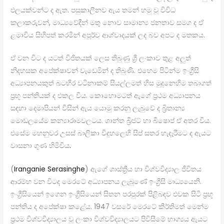
ඵලයක්වන්ට ද ඇත. පසුකාලීනව ඇය තමන් හමු වූ විවිධ
කලාකරුවන්, මාධ්‍යවේදීන් මතු නොව සාමාන්‍ය ජනතාව සමග ද ඒ
ළමාවිය සිහිපත් කරමින් අපූර්ව ආශ්වාදයක් ලද බව අපට ද මතකය.
ඒ වන විට ද යටත් විජිතයක් ලෙස තිබුණු ශ්‍රී ලංකාව තුළ අලුත්
නිදහසක අපේක්ෂාවන් වැඩෙමින් ද තිබුණි. එහෙම පිටින්ම ඉංග්‍රීසි
අධ්‍යාපනයකුත් බටහිර වටිනාකම් සියල්ලමත් හිස මුදුනෙහිම තබාගත්
ප්‍රභූ පන්තියක් ද එකල විය. කොහොමටත් ඇගේ ප්‍රථම අධ්‍යාපනය
සඳහා දෙමාපියන් විසින් ඇය යොමු කරනු ලැබුවේ ද බ්‍රිතාන්‍ය
මොඩලයේම කන්‍යාරාමවලටය. ශාන්ත බ්‍රිජට් හා බිෂොප් ඒ අතර විය.
එසේම මහනුවර උසස් බාලිකා විදුහලෙහි සිප් සතර හැදෑරීමට ද ඇයට
වාසනා ගුණ හිමිවිය
.
(
Iranganie Serasinghe
) ඇගේ ශාස්ත්‍රීය හා විශ්වවිද්‍යාල ජීවිතය
ආරම්භ වන විටද මෙරටේ අධ්‍යාපනය ලැබුණේ ඉංග්‍රීසි මාධ්‍යයෙනි.
ඉංග්‍රීසියෙන් ඉගෙන ඉංග්‍රීසියෙන් සිතන පරපුරක් පිළිබඳව එවක සිටි ප්‍රභූ
පන්තිය ද අපේක්ෂා කළේය. 1947 වසරේ මෙරටේ කීර්තිමත් මෙන්ම
ප්‍රථම විශ්වවිද්‍යාලය වූ ලංකා විශ්වවිද්‍යාලයට පිවිසීමේ භාග්‍යය ඇයට