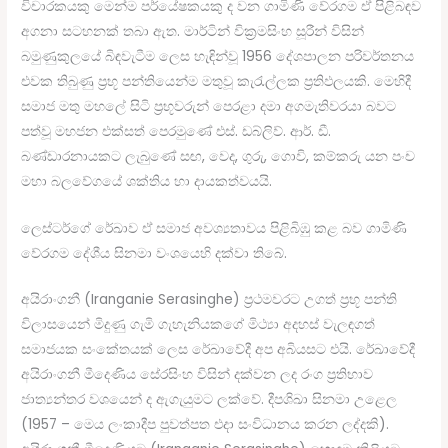
විචාරකයකු මෙන්ම පර්යේෂකයකු ද වන ගාමිණි වේරගම ඒ පිළිබඳව
අගනා සටහනක් තබා ඇත. මාර්ටින් වික්‍රමසිංහ සූරීන් විසින්
බමුණුකුලයේ බිඳවැටීම ලෙස හැඳින්වූ 1956 දේශපාලන පරිවර්තනය
එවක තිබුණු ප්‍රභූ පන්තියෙන්ම මතුවූ කැරැල්ලක ප්‍රතිඵලයකි. මෙහිදී
සමාජ මතු මහලේ සිටි ප්‍රභූවරුන් පෙරළා දමා අගමැතිවරයා බවට
පත්වූ මහජන එක්සත් පෙරමුණේ එස්. ඩබ්ලිව්. ආර්. ඩී.
බණ්ඩාරනායකට ලැබුණේ සඟ, වෙද, ගුරු, ගොවි, කම්කරු යන පංච
මහා බලවේගයේ ශක්තිය හා දායකත්වයයි.
ලෙස්ටර්ගේ රේඛාව ඒ සමාජ අවශ්‍යතාවය පිළිබිඹු කළ බව ගාමිණි
වේරගම දේශීය සිනමා වංශයෙහි දක්වා තිබේ.
අයිරාංගනී (Iranganie Serasinghe) ප්‍රථමවරට උගත් ප්‍රභූ පන්ති
විලාසයෙන් මිදුණු ගැමි ගැහැනියකගේ මිථ්‍යා අදහස් වැලඳගත්
සමාජයක සංකේතයක් ලෙස රේඛාවේදී අප අබියසට එයි. රේඛාවේදී
අයිරාංගනී මීදෙණිය සේරසිංහ විසින් දක්වන ලද රංග ප්‍රතිභාව
ජාත්‍යන්තර වශයෙන් ද ඇගැයුමට ලක්වේ. දීපශිඛා සිනමා උළෙල
(1957 – මෙය ලංකාදීප පුවත්පත එදා සංවිධානය කරන ලද්දකි).