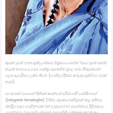
කුමක් වුවත් ඉහත දැක්වූ රේඛාව චිත්‍රපටය මෙන්ම “අපට පුතේ මඟක්
නැතේ නාට්‍යය ද මෙම ක්‍ෂේත්‍ර දෙකෙහිම ප්‍රබල භාව නිරූපණයන්
ලෙස ඇගැයීමට ලක්ව තිබේ. (මෙහිලා දීර්ඝව කරුණු දැක්වීමට ඉඩක්
නැත).
මා අවසන් වශයෙන් සිහිපත් කරන්නේ අයිරාංගනී සේරසිංහගේ
(Iranganie Serasinghe) විශිෂ්ට රූපණය සනිටුහන් කළ අතිශය
ජනප්‍රිය මාලා ටෙලිනාටක වන දූ දරුවෝ හා යශෝරාවය පිළිබඳවය.
යශෝරාවයේ සුදු හාමිනේ අදත් රූපවාහිනි ප්‍රේක්ෂක හදවත් තුළ