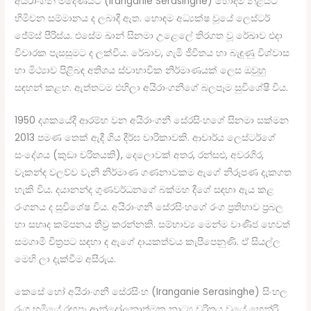
අයිරාංගනී මීදෙණියට (Iranganie Serasinghe) හොඳම නිළියට
හිමිවන සම්මානය ද ලබාදී ඇත. හොඳම අධ්‍යක්ෂ වූයේ ලෙස්ටර්
ජේම්ස් පීරිස්ය. එසේම ඛාන් සිනමා උළෙලේ තිරගත වූ රේඛාව එදා
විචාරක පැසසුමට ද ලක්විය. රේඛාව, ගැමි ජීවිතය හා බැඳුණු විශ්වාස
හා මිථ්‍යාව පිළිබඳ අතිශය ස්වාභාවික නිර්මාණයක් ලෙස ඔවුහු
සඳහන් කළහ. ඇත්තටම එහිලා අයිරාංගනීගේ බලපෑම සුවිශේෂී විය.
1950 දශකයේදී ආරම්භ වන අයිරාංගනී සේරසිංහගේ සිනමා සක්මන
2013 පමණ තෙක් ඇදී ගිය දීර්ඝ චාරිකාවකි. ආචාර්ය ලෙස්ටර්ගේ
සංදේශය (කුඩා චරිතයකි), දෙලොවක් අතර, රන්සළු, අවරගිර,
වෑකන්ද වලව්ව වැනි නිර්මාණ ගණනාවකම ඇගේ නිරූපණ දැකගත
හැකි විය. දයානන්ද ගුණවර්ධනගේ බක්මහ දීගේ සඳහා ඇය කළ
රංගනය ද සුවිශේෂ විය. අයිරාංගනී සේරසිංහගේ රංග ප්‍රතිභාව ප්‍රබල
හා සහෘද කම්පනය තීව්‍ර කරන්නකි. සම්භාව්‍ය මෙන්ම වාණිජ හෙවත්
සමගාමී චිත්‍රපට සඳහා ද ඇගේ දායකත්වය කැපීපෙනුණි. ඒ සියල්ල
මෙහි ලා දැක්වීම අසීරුය.
කෙසේ හෝ අයිරාංගනී සේරසිංහ (Iranganie Serasinghe) සිංහල
රංග භූමියේ රඟපෑ ආන්දෝලනාත්මක නාට්‍ය චරිතය වූයේ හෙන්රි