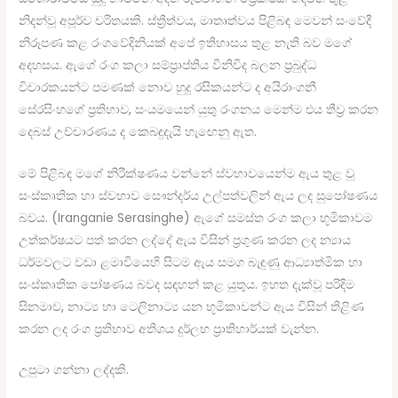
නිදන්වූ අපූර්ව චරිතයකි. ස්ත්‍රීත්වය, මාතෘත්වය පිළිබඳ මෙවන් සංවේදී
නිරූපණ කළ රංගවේදිනියක් අපේ ඉතිහාසය තුළ නැති බව මගේ
අදහසය. ඇගේ රංග කලා සම්ප්‍රාප්තිය විනිවිද බලන ප්‍රබුද්ධ
විචාරකයන්ට පමණක් නොව හුදු රසිකයන්ට ද අයිරාංගනී
සේරසිංහගේ ප්‍රතිභාව, සංයමයෙන් යුතු රංගනය මෙන්ම එය තීව්‍ර කරන
දෙබස් උච්චාරණය ද කෙබඳුදැයි හැඟෙනු ඇත.
මේ පිළිබඳ මගේ නිරීක්ෂණය වන්නේ ස්වභාවයෙන්ම ඇය තුළ වූ
සංස්කෘතික හා ස්වභාව සෞන්දර්ය උල්පත්වලින් ඇය ලද සුපෝෂණය
බවය. (Iranganie Serasinghe) ඇගේ සමස්ත රංග කලා භූමිකාවම
උත්කර්ෂයට පත් කරන ලද්දේ ඇය විසින් ප්‍රගුණ කරන ලද න්‍යාය
ධර්මවලට වඩා ළමාවියෙහි සිටම ඇය සමග බැඳුණු ආධ්‍යාත්මික හා
සංස්කෘතික පෝෂණය බවද සඳහන් කළ යුතුය. ඉහත දැක්වූ පරිදිම
සිනමාව, නාට්‍ය හා ටෙලිනාට්‍ය යන භූමිකාවන්ට ඇය විසින් තිළිණ
කරන ලද රංග ප්‍රතිභාව අතිශය දුර්ලභ ප්‍රාතිහාර්යක් වැන්න.
උපුටා ගන්නා ලද්දකි.