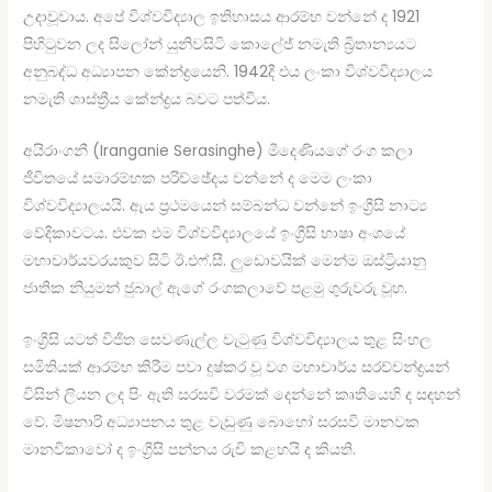
උදාවූවාය. අපේ විශ්වවිද්‍යාල ඉතිහාසය ආරම්භ වන්නේ ද 1921
පිහිටුවන ලද සිලෝන් යුනිවසිටි කොලේජ් නමැති බ්‍රිතාන්‍යයට
අනුබද්ධ අධ්‍යාපන කේන්ද්‍රයෙනි. 1942දී එය ලංකා විශ්වවිද්‍යාලය
නමැති ශාස්ත්‍රීය කේන්ද්‍රය බවට පත්විය.
අයිරාංගනී (Iranganie Serasinghe) මීදෙණියගේ රංග කලා
ජීවිතයේ සමාරම්භක පරිච්ඡේදය වන්නේ ද මෙම ලංකා
විශ්වවිද්‍යාලයයි. ඇය ප්‍රථමයෙන් සම්බන්ධ වන්නේ ඉංග්‍රීසි නාට්‍ය
වේදිකාවටය. එවක එම විශ්වවිද්‍යාලයේ ඉංග්‍රීසි භාෂා අංශයේ
මහාචාර්යවරයකුව සිටි ඊ.එෆ්.සී. ලුඩොවයික් මෙන්ම ඔස්ට්‍රියානු
ජාතික නියුමන් ජුබාල් ඇගේ රංගකලාවේ පළමු ගුරුවරු වූහ.
ඉංග්‍රීසි යටත් විජිත සෙවණැල්ල වැටුණු විශ්වවිද්‍යාලය තුළ සිංහල
සමිතියක් ආරම්භ කිරීම පවා දුෂ්කර වූ වග මහාචාර්ය සරච්චන්ද්‍රයන්
විසින් ලියන ලද පිං ඇති සරසවි වරමක් දෙන්නේ කෘතියෙහි ද සඳහන්
වේ. මිෂනාරි අධ්‍යාපනය තුළ වැඩුණු බොහෝ සරසවි මානවක
මානවිකාවෝ ද ඉංග්‍රීසි පන්නය රුචි කළහයි ද කියති.