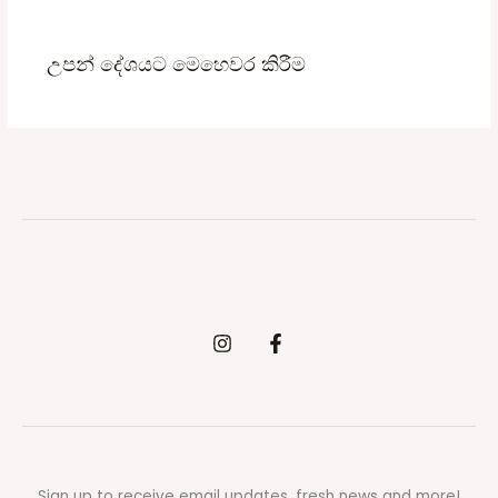
උපන් දේශයට මෙහෙවර කිරීම
Sign up to receive email updates, fresh news and more!