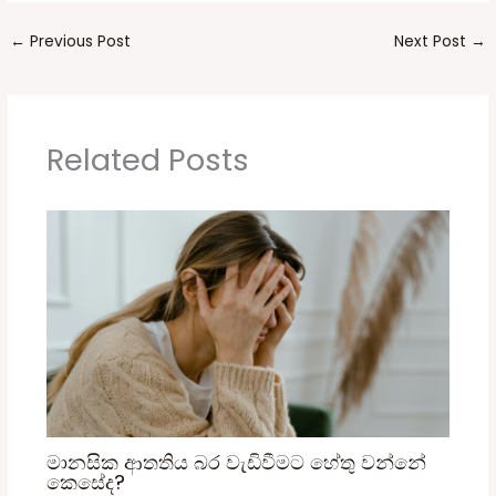
←
Previous Post
Next Post
→
Related Posts
මානසික ආතතිය බර වැඩිවීමට හේතු වන්නේ
කෙසේද?