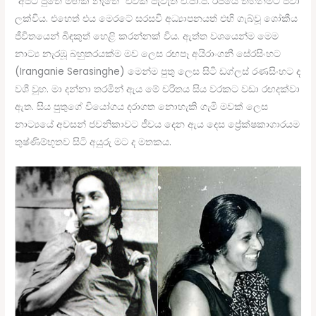
“අපට පුතේ මඟක් නැතේ” එවක පැවැති එ.ජා.ප. රජයේ තහනමට පවා
ලක්විය. එහෙත් එය මෙරටේ සරසවි අධ්‍යාපනයත් එහි ගැබ්වූ ශෝකීය
ජීවිතයෙන් බිඳකුත් හෙළි කරන්නක් විය. ඇත්ත වශයෙන්ම මෙම
නාට්‍ය නැරඹූ බහුතරයක්ම මව ලෙස රඟපෑ අයිරාංගනී සේරසිංහට
(Iranganie Serasinghe) මෙන්ම පුතු ලෙස සිටි ඩග්ලස් රණසිංහට ද
වශී වූහ. මා දන්නා තරමින් ඇය මේ චරිතය සිය වරකට වඩා රඟදක්වා
ඇත. සිය පුතුගේ වියෝගය දරාගත නොහැකි ගැමි මවක් ලෙස
නාට්‍යයේ අවසන් ජවනිකාවට ජීවය දෙන ඇය දෙස ප්‍රේක්ෂකාගාරයම
තුෂ්ණිම්භූතව සිටි අයුරු මට ද මතකය.