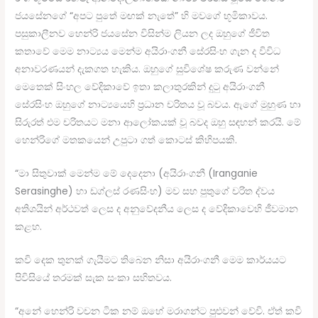
ජයසේනගේ “අපට පුතේ මඟක් නැතේ” හි මවගේ භූමිකාවය.
පසුකාලීනව හෙන්රි ජයසේන විසින්ම ලියන ලද ඔහුගේ ජීවිත
කතාවේ මෙම නාට්‍යය මෙන්ම අයිරාංගනී සේරසිංහ ගැන ද විවිධ
අනාවරණයන් දැකගත හැකිය. ඔහුගේ සුවිශේෂ කරුණ වන්නේ
මෙතෙක් සිංහල වේදිකාවේ ඉතා කලාතුරකින් දුටු අයිරාංගනී
සේරසිංහ ඔහුගේ නාට්‍යයෙහි ප්‍රධාන චරිතය වූ බවය. ඇගේ මුහුණ හා
සිරුරත් එම චරිතයට මනා ආලෝකයක් වූ බවද ඔහු සඳහන් කරයි. මේ
හෙන්රිගේ මතකයෙන් උපුටා ගත් කොටස් කිහිපයකි.
“මා සිතුවාක් මෙන්ම මේ දෙදෙනා (අයිරාංගනී (Iranganie
Serasinghe) හා ඩග්ලස් රණසිංහ) මව සහ පුතුගේ චරිත ද්වය
අතිශයින් අර්ථවත් ලෙස ද අනුවේදනීය ලෙස ද වේදිකාවෙහි ජීවමාන
කළහ.
කවි දෙක තුනක් ගැයීමට තිබෙන නිසා අයිරාංගනී මෙම කාර්යයට
පිවිසියේ තරමක් සැක සංකා සහිතවය.
“අනේ හෙන්රි වචන ටික නම් ඔහේ මරාගන්ට පුළුවන් වේවි. ඒත් කවි