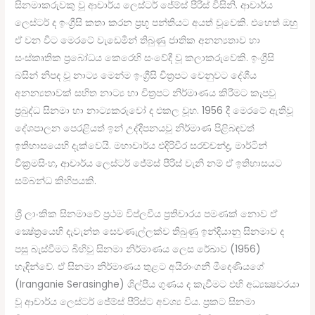
සිනමාකරුවකු වූ ආචාර්ය ලෙස්ටර් ජේම්ස් පීරිස් විසිනි. ආචාර්ය
ලෙස්ටර් ද ඉංග්‍රීසි කතා කරන ප්‍රභූ පන්තියට අයත් වූවෙකි. එහෙත් ඔහු
ඒ වන විට මෙරටේ වැඩෙමින් තිබුණු ජාතික අනන්‍යතාව හා
සංස්කෘතික ප්‍රබෝධය කෙරෙහි සංවේදී වූ කලාකරුවෙකි. ඉංග්‍රීසි
බසින් නිපද වූ නාට්‍ය මෙන්ම ඉංග්‍රීසි චිත්‍රපට වෙනුවට දේශීය
අනන්‍යතාවක් සහිත නාට්‍ය හා චිත්‍රපට නිර්මාණය කිරීමට කැපවූ
ප්‍රබුද්ධ සිනමා හා නාට්‍යකරුවෝ ද එකල වූහ. 1956 දී මෙරටේ ඇතිවූ
දේශපාලන පෙරළියත් ඉන් උද්දීපනයවූ නිර්මාණ පිළිබඳවත්
ඉතිහාසයෙහි දැක්වෙයි. මහාචාර්ය එදිරිවීර සරච්චන්ද්‍ර, මාර්ටින්
වික්‍රමසිංහ, ආචාර්ය ලෙස්ටර් ජේම්ස් පීරිස් වැනි නම් ඒ ඉතිහාසයට
සම්බන්ධ කිහිපයකි.
ශ්‍රී ලාංකික සිනමාවේ ප්‍රථම විප්ලවීය ප්‍රතිචාරය පමණක් නොව ඒ
ක්‍ෂේත්‍රයෙහි දැවැන්ත සෙවණැල්ලක්ව තිබුණු ඉන්දියානු සිනමාව ද
පසු බැස්වීමට බිහිවූ සිනමා නිර්මාණය ලෙස රේඛාව (1956)
හැඳින්වේ. ඒ සිනමා නිර්මාණය තුළට අයිරාංගනී මීදෙණියගේ
(Iranganie Serasinghe) ශිල්පීය ගුණය ද කැවීමට එහි අධ්‍යක්‍ෂවරයා
වූ ආචාර්ය ලෙස්ටර් ජේම්ස් පීරිස්ට අවශ්‍ය විය. ප්‍රකට සිනමා