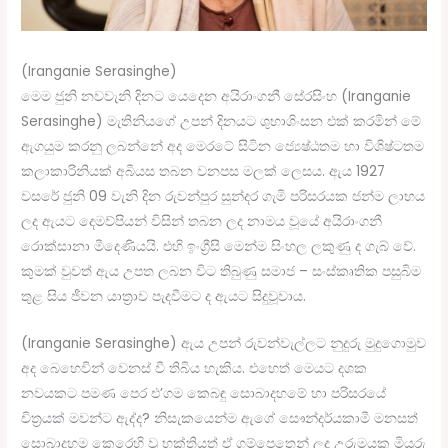
(Iranganie Serasinghe)
මෙම ජුනි නවවැනි දිනට යෙදෙන අයිරාංගනී සේරසිංහ (Iranganie
Serasinghe) මැතිනිය​ගේ උපන් දිනයට ශුභාශිංසන එක් කරමින් මේ
ඇගයුම කරනු ලබන්නේ අද මෙරටේ සිටින ජ්‍යෙෂ්ඨතම හා විශිෂ්ටතම
කලාකාරිනියක් අබියස තබන වනපස මලක් ලෙසය. ඇය 1927
වසරේ ජුනි 09 වැනි දින රුවන්පුර සුන්දර ගැමි පරිසරයක ජන්ම ලාභය
ලද ඇයට දෙමව්පියන් විසින් තබන ලද නාමය වූයේ අයිරාංගනී
රොක්සානා මීදෙණියයි. එහි ඉංග්‍රීසි මෙන්ම සිංහල ලකුණු ද ගැබ් වේ.
කුමක් වුවත් ඇය උපත ලබන විට තිබුණු සමාජ – සංස්කෘතික පසුබිම
තුළ සිය ජීවන යාත්‍රාව පැදවීමට ද ඇයට සිදුවූවාය.
(Iranganie Serasinghe) ඇය උපන් රුවන්වැල්ලට නුදුරු මුදුගොමුව
අද බෙහෙවින් වෙනස් වී තිබිය හැකිය. එහෙත් මෙයට දශක
නවයකට පමණ පෙර එ’ගම කෙබඳු සොබාදහමේ හා පරිසරයේ
චිත්‍රයක් මවන්ට ඇද්ද? නිසැකයෙන්ම ඇගේ සෞන්දර්යකාමී මනසත්
සොබාදහම කෙරෙහි වූ භක්තියත් ඒ ගම්පෙතෙන් ලද උරුමයක මියුරු