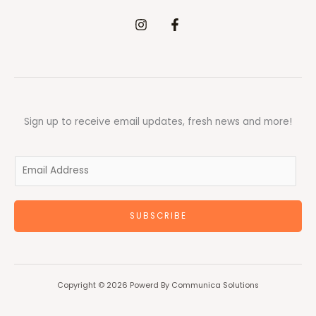
Sign up to receive email updates, fresh news and more!
E
m
a
SUBSCRIBE
i
l
*
Copyright © 2026 Powerd By Communica Solutions