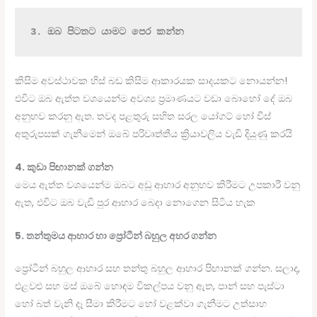
3. ඔබ පිටතට යාමට පෙර කන්න
කිසිම අවස්ථාවක හිස් බඩ කිසිම ආකාරයක සාදයකට නොයන්න!
එවිට ඔබ ඇත්ත වශයෙන්ම අවශ්‍ය ප්‍රමාණයට වඩා බොහෝ දේ ඔබ
අනුභව කරනු ඇත. තවද පළතුරු සහිත සරල යෝගට් හෝ චීස්
අතුරුපසක් ගැනීමෙන් ඔබේ පරිවෘත්තීය ක්‍රියාවලිය වැඩි දියුණු කරයි
4. කුඩා පිඟානක් ගන්න
මෙය ඇත්ත වශයෙන්ම ඔබට අඩු ආහාර අනුභව කිරීමට උපකාරී වනු
ඇත, එවිට ඔබ වැඩි පුර ආහාර බෙදා නොගෙන සිටිය හැක
5. තන්තුමය ආහාර හා ප්‍රෝටීන් බහුල අහර ගන්න
ප්‍රෝටීන් බහුල ආහාර සහ තන්තු බහුල ආහාර පිඟානක් ගන්න. සලාද,
එළවළු සහ මස් ඔබේ හොඳම විකල්පය වනු ඇත, පාන් සහ පැස්ටා
හෝ බත් වැනි දෑ සීමා කිරීමට හෝ වළක්වා ගැනීමට උත්සාහ