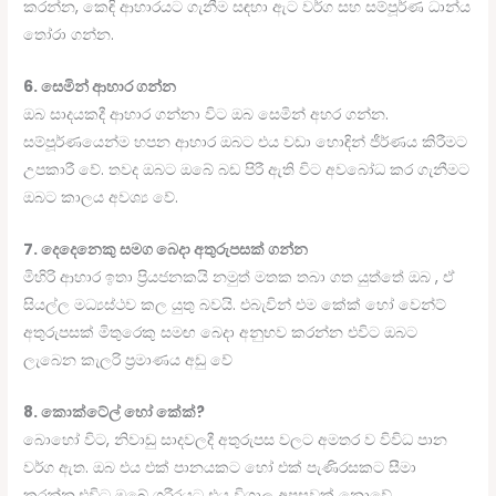
කරන්න, කෙඳි ආහාරයට ගැනීම සඳහා ඇට වර්ග සහ සම්පූර්ණ ධාන්ය
තෝරා ගන්න.
6. සෙමින් ආහාර ගන්න
ඔබ සාදයකදී ආහාර ගන්නා විට ඔබ සෙමින් අහර ගන්න.
සම්පූර්ණයෙන්ම හපන ආහාර ඔබට එය වඩා හොඳින් ජීර්ණය කිරීමට
උපකාරී වේ. තවද ඔබට ඔබේ බඩ පිරී ඇති විට අවබෝධ කර ගැනීමට
ඔබට කාලය අවශ්‍ය වේ.
7. දෙදෙනෙකු සමග බෙදා අතුරුපසක් ගන්න
මිහිරි ආහාර ඉතා ප්‍රියජනකයි නමුත් මතක තබා ගත යුත්තේ ඔබ , ඒ
සියල්ල මධ්‍යස්ථව කල යුතු බවයි. එබැවින් එම කේක් හෝ වෙන්ට්
අතුරුපසක් මිතුරෙකු සමඟ බෙදා අනුභව කරන්න එවිට ඔබට
ලැබෙන කැලරි ප්‍රමාණය අඩු වේ
8. කොක්ටේල් හෝ කේක්?
බොහෝ විට, නිවාඩු සාදවලදී අතුරුපස වලට අමතර ව විවිධ පාන
වර්ග ඇත. ඔබ එය එක් පානයකට හෝ එක් පැණිරසකට සීමා
කරන්න.එවිට ඔබේ ශරීරයට එය විශාල අපසුවක් නොවේ