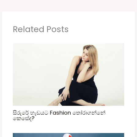
Related Posts
සිරුරේ හැඩයට Fashion තෝරාගන්නේ
කෙසේද?