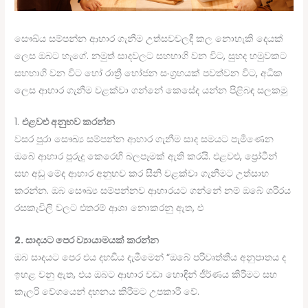
සෞඛ්ය සම්පන්න ආහාර ගැනීම උත්සවවලදී කල නොහැකි දෙයක්
ලෙස ඔබට හැගේ. නමුත් සාදවලට සහභාගි වන විට, සුහද හමුවකට
සහභාගි වන විට හෝ රාත්‍රී භෝජන සංග්‍රහයක් පවත්වන විට, අධික
ලෙස ආහාර ගැනීම වළක්වා ගන්නේ කෙසේද යන්න පිළිබඳ සලකමු
1.
එළවළු අනුභව කරන්න
වසර පුරා සෞඛ්‍ය සම්පන්න ආහාර ගැනීම සාද සමයට පැමිණෙන
ඔබේ ආහාර පුරුදු කෙරෙහි බලපෑමක් ඇති කරයි. එළවළු, ප්‍රෝටීන්
සහ අඩු මේද ආහාර අනුභව කර සීනි වළක්වා ගැනීමට උත්සාහ
කරන්න. ඔබ සෞඛ්‍ය සම්පන්නව ආහාරයට ගන්නේ නම් ඔබේ ශරීරය
රසකැවිලි වලට එතරම් ආශා නොකරනු ඇත, එ
2. සාදයට පෙර ව්‍යායාමයක් කරන්න
ඔබ සාදයට පෙර එය දහඩිය දැමීමෙන් “ඔබේ පරිවෘත්තීය අනුපාතය ද
ඉහළ වනු ඇත, එය ඔබට ආහාර වඩා හොඳින් ජීර්ණය කිරීමට සහ
කැලරි වේගයෙන් දහනය කිරීමට උපකාරී වේ.