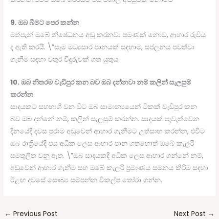
9. ඔබ බීමට පෙර කන්න
මත්පැන් ඔබේ නිෂේධනය අඩු කරනවා පමණක් නොව, ආහාර රුචිය
ද ඇති කරයි. \”සෑම මධ්‍යසාර පානයක් සඳහාම, සජලනය පවත්වා
ගැනීම සඳහා වතුර වීදුරුවක් ගත යුතුය.
10. ඔබ නිතරම වැඩිපුර කන බව ඔබ දන්නවා නම් කලින් සැලසුම්
කරන්න
සාදයකට සහභාගී වන විට ඔබ සාමාන්‍යයෙන් ටිකක් වැඩිපුර කන
බව ඔබ දන්නේ නම්, කලින් සැලසුම් කරන්න. සාදයක් පැවැත්වෙන
දිනයේදී දවස පුරාම අඩුවෙන් ආහාර ගැනීමට උත්සාහ කරන්න, එවිට
ඔබ රාත්‍රියේදී එය අධික ලෙස ආහාර පාන ගතහොත් ඔබේ කැලරි
සමතුලිත වනු ඇත. \”ඔබ සාදයකදී අධික ලෙස ආහාර ගන්නේ නම්,
අඩුවෙන් ආහාර ගැනීම සහ ඔබේ කැලරි ප්‍රමාණය සමනය කිරීම සඳහා
ඊළඟ දවසේ සෞඛ්‍ය සම්පන්න විකල්ප තෝරා ගන්න.
←
Previous Post
Next Post
→