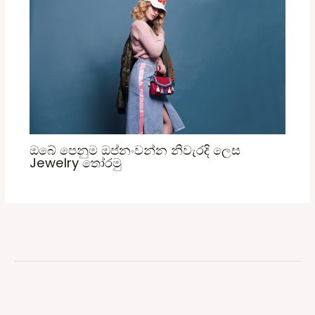
ඔබේ පෙනුම ඔප්නංවන්න නිවැරදි ලෙස
Jewelry තෝරමු