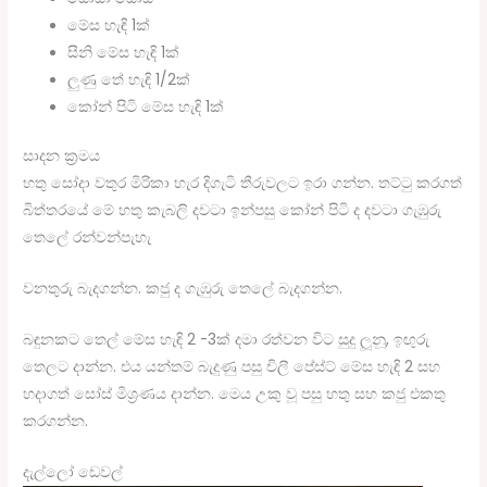
මේස හැඳි 1ක්
සීනි මේස හැඳි 1ක්
ලුණු තේ හැඳි 1/2ක්
කෝන් පිටි මේස හැඳි 1ක්
සාදන ක්‍රමය
හතු සෝදා වතුර මිරිකා හැර දිගැටි තීරුවලට ඉරා ගන්න. තට්ටු කරගත්
බිත්තරයේ මේ හතු කැබලි දවටා ඉන්පසු කෝන් පිටි ද දවටා ගැඹුරු
තෙලේ රන්වන්පැහැ
වනතුරු බැදගන්න. කජු ද ගැඹුරු තෙලේ බැදගන්න.
බඳුනකට තෙල් මේස හැඳි 2 -3ක් දමා රත්වන විට සුදු ලූනූ, ඉඟුරු
තෙලට දාන්න. එය යන්තම් බැදුණු පසු චිලී පේස්ට් මේස හැඳි 2 සහ
හදාගත් සෝස් මිශ්‍රණය දාන්න. මෙය උකු වූ පසු හතු සහ කජු එකතු
කරගන්න.
දැල්ලෝ ඩෙවල්