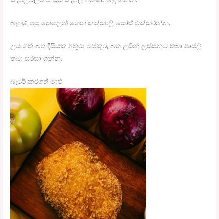
කැබලිවලට ඒ මස් කැබලි අමුණා බැද ගන්න.
බැදුණු පසු තෙලෙන් ගෙන තක්කාලි සෝස් එක්කරන්න.
උයාගත් බත් දීසියක අතුරා මස්කූරු බත උඩින් ලස්සනට තබා පාස්ලි
තබා සරසා ගන්න.
බැටර් කරගත් මාළු