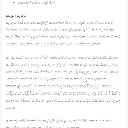
මාගරින් මේස හැඳි 4ක්
සාදන ක්‍රමය
කුකුළු මස් තරමක කැබලි කපා බත පිසගත හැකි ප්‍රමාණයට වතුර
එක්කර තම්බා ගන්න. මේ වතුරට කරදමුංගු කරල් 2 – 3ක්, කරාබු
නැටි 2ක් පමණ ද දමන්න. මස් තැම්බුණු පසු වතුර පෙරා මස් හා වතුර
වෙනම තබන්න. හාල් ද සෝදා වතුර බේරෙන්න තබන්න.
භාජනයක් ගෙන මාගරින් රත්වෙන්න තබා බාගෙට රත්වෙද්දී රම්පා,
කරපිංච, සේර, කුරුඳු පොතු කෑල්ලක්, කරාබු නැටි සහ කරදමුංගු දමා
යන්තම් බැදෙන විට හීනියට කපාගත් ඉඟුරු සුදුලූනූ දාන්න. ඒ ටික ද
යන්තම් රන්වන් පාටට බැදෙන විට කපාගත් බී ලූනූ ද දමන්න.
තක්කාලි පොඩියට කපා එයටම දමා කලවම්කර සියල්ල යන්තම්
බැදීගෙන එද්දී දිය බේරාගත් සහල් එකතු කරන්න. ලුණු තේ හැඳි 2ක් ද
දමා බත ඉදීමට සෑහෙන ප්‍රමාණයට මස් තැම්බූ වතුර එක්කර බත උයා
ගන්න.
ඉන්පසු තම්බාගත් මස් කැබලිවලට ලුණු ගම්මිරිස්, අතගා දිග ඉරටු