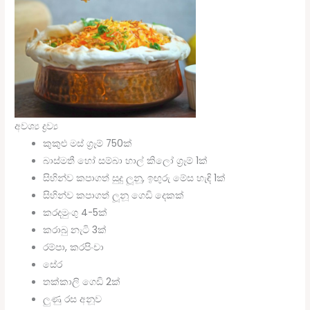
අවශ්‍ය ද්‍රව්‍ය
කුකුළු මස් ග්‍රෑම් 750ක්
බාස්මතී හෝ සම්බා හාල් කිලෝ ග්‍රෑම් 1ක්
සිහින්ව කපාගත් සුදු ලූනූ, ඉඟුරු මේස හැඳි 1ක්
සිහින්ව කපාගත් ලූනූ ගෙඩි දෙකක්
කරදමුංගු 4-5ක්
කරාබු නැටි 3ක්
රම්පා, කරපිංචා
සේර
තක්කාලි ගෙඩි 2ක්
ලුණු රස අනූව