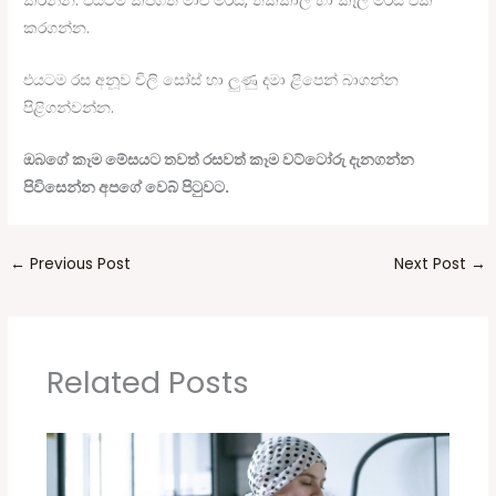
කරන්න. එයටම කපගත් මාළු මිරිස්, තක්කාලි හා කෑලි මිරිස් එක්
කරගන්න.
එයටම රස අනූව චිලි සෝස් හා ලුණු දමා ළිපෙන් බාගන්න
පිළිගන්වන්න.
ඔබගේ කෑම මේසයට තවත් රසවත් කෑම වට්ටෝරු දැනගන්න
පිවිසෙන්න අපගේ වෙබ් පිටුවට.
←
Previous Post
Next Post
→
Related Posts