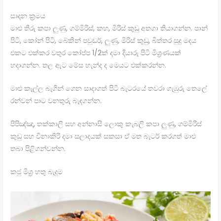
සාදන ක්‍රමය
මාළු තීරු කපා ලුණු, ගම්මිරිස්, කහ, මිරිස් කුඩු අතගා තියාගන්න. පාන්
පිටි, කෝන් පිටි, බේකින් පවුඩර්, ලුණු, මිරිස් කුඩු, බිත්තර සුදු මදය
එකට එක්කර වතුර කෝප්ප 1/2ක් දමා දියාරූ පිටි මිශ්‍රණයක්
හදාගන්න. තල ඇට මේස හැන්ද ද මෙයට එක්කරන්න.
මාළු කෑල්ල බැගින් ගෙන සාදාගත් පිටි බැටරයේ තවරා ගැඹුරු තෙලේ
රන්වන් පාට වනතුරු බැඳගන්න.
පිපිඤ්ඤා, තක්කාලි සහ අන්නාසි ලොකු කැබලි කපා ලුණු, ගම්මිරිස්
කුඩු සහ විනාකිරි දමා සලාදයක් සකසා ඒ මත බැටර් කරගත් මාළු
තබා පිළිගන්වන්න.
කජු මිශ්‍ර හතු බැදුම