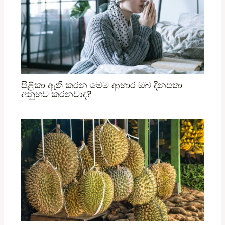
පිළිකා ඇති කරන මෙම ආහාර ඔබ දිනපතා
අනුභව කරනවාද?