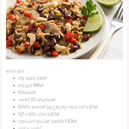
අවශ්‍ය ද්‍රව්‍ය
හතු පැකට් එකක්
කජු ග්‍රෑම් 100ක්
බිත්තරයක්
කෝන් පිටි ස්වල්පයක්
සිහින්ව කපාගත් සුදු ලූනූ, අමු ඉඟුරු තේ හැඳි 1ක්
චිලී පේස්ට් මේස හැඳි 1ක්
වතුර හෝ ස්ටොක් කෝප්ප 1 1/2ක්
සෝයා සෝස්