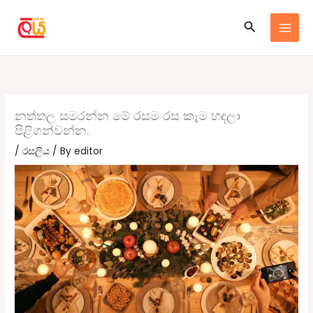
Skip
Search
to
content
නත්තල සමරන්න මේ රසම රස කෑම හදලා
පිළිගන්වන්න.
/
රසලිය
/ By
editor