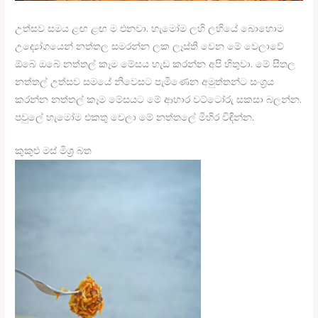
උත්සව සමය ළඟ ළඟ ම එනවා. හැමෝම ලහි ලහියේ බොහොම
උද්‍යෝගයෙන් නත්තල සමරන්න ලක ලෑස්ති වෙන මේ වෙලාවේ
ඕබේ ඔබේ නත්තල් කෑම මේසය හැඩ කරන්න අපි හිතුවා. මේ සීතල
නත්තල් උත්සව සමයේ නිවෙසට පැමිණෙන අමුත්තන්ට සංග්‍රය
කරන්න නත්තල් කෑම මේසයට මේ ආහාර වට්ටෝරු සකසා බලන්න.
පවුලේ හැමෝම එකතු වෙලා මේ නත්තලේ මිහිර විඳින්න.
කුකුළු මස් මිශ්‍ර බත