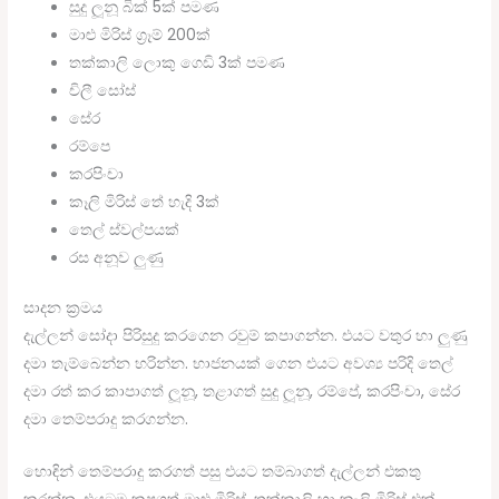
සුදු ලූනූ බික් 5ක් පමණ
මාළු මිරිස් ග්‍රෑම් 200ක්
තක්කාලි ලොකු ගෙඩි 3ක් පමණ
චිලී සෝස්
සේර
රම්පෙ
කරපිංචා
කෑලි මිරිස් තේ හැදි 3ක්
තෙල් ස්වල්පයක්
රස අනූව ලුණු
සාදන ක්‍රමය
දැල්ලන් සෝදා පිරිසුදු කරගෙන රවුම් කපාගන්න. එයට වතුර හා ලුණු
දමා තැම්බෙන්න හරින්න. භාජනයක් ගෙන එයට අවශ්‍ය පරිදි තෙල්
දමා රත් කර කාපාගත් ලූනූ, තළාගත් සුදු ලූනූ, රම්පේ, කරපිංචා, සේර
දමා තෙම්පරාදු කරගන්න.
හොඳින් තෙම්පරාදු කරගත් පසු එයට තම්බාගත් දැල්ලන් එකතු