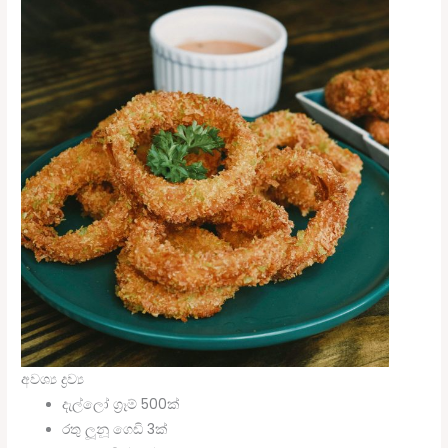
අවශ්‍ය ද්‍රව්‍ය
දැල්ලෝ ග්‍රෑම් 500ක්
රතු ලූනූ ගෙඩි 3ක්