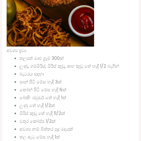
අවශ්‍ය ද්‍රව්‍ය
තලපත් මාළු ග්‍රෑම් 300ක්
ලුණු, ගම්මිරිස්, මිරිස් කුඩු, කහ කුඩු තේ හැඳි 1/2 බැගින්
බැටරය සඳහා
පාන් පිටි මේස හැඳි 3ක්
කෝන් පිටි මේස හැඳි 6ක්
බේකිං පවුඩර් තේ හැඳි 1ක්
ලුණු තේ හැඳි 1/2ක්
මිරිස් කුඩු තේ හැඳි 11/2ක්
වතුර කෝප්ප 1/2ක්
අවශ්‍ය නම් බිත්තර සුදු මදයක්
තල ඇට මේස හැඳි 1ක්