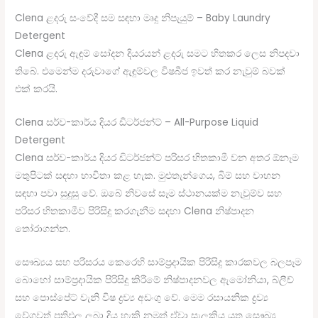
Clena ළදරු සංවේදී සම සඳහා මෘදු නිපැයුම් – Baby Laundry
Detergent
Clena ළදරු ඇඳුම් සෝදන දියරයන් ළදරු සමට හිතකර ලෙස නිපදවා
තිබේ. එමෙන්ම දරුවාගේ ඇඳුම්වල විෂබීජ ඉවත් කර නැවුම් බවක්
එක් කරයි.
Clena සර්ව-කාර්ය දියර ඩිටර්ජන්ට් – All-Purpose Liquid
Detergent
Clena සර්ව-කාර්ය දියර ඩිටර්ජන්ට් පරිසර හිතකාමී වන අතර ඕනෑම
මතුපිටක් සඳහා භාවිතා කළ හැක. මුළුතැන්ගෙය, බිම් සහ වාහන
සඳහා පවා සුදුසු වේ. ඔබේ නිවසේ සෑම ස්ථානයක්ම නැවුම්ව සහ
පරිසර හිතකාමීව පිරිසිදු කරගැනීම සදහා Clena නිෂ්පාදන
තෝරාගන්න.
සෞඛ්‍යය සහ පරිසරය කෙරෙහි සාම්ප්‍රදායික පිරිසිදු කාරකවල බලපෑම
බොහෝ සාම්ප්‍රදායික පිරිසිදු කිරීමේ නිෂ්පාදනවල ඇමෝනියා, බ්ලීච්
සහ පොස්පේට් වැනි විෂ ද්‍රව්‍ය අඩංගු වේ. මෙම රසායනික ද්‍රව්‍ය
වේගවත් ප්‍රතිඵල ලබා දිය හැකි නමුත් ඒවා සැලකිය යුතු සෞඛ්‍ය