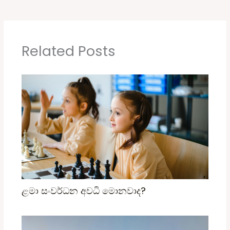
Related Posts
ළමා සංවර්ධන අවධි මොනවාද?