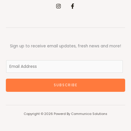
Sign up to receive email updates, fresh news and more!
E
m
a
SUBSCRIBE
i
l
*
Copyright © 2026 Powerd By Communica Solutions