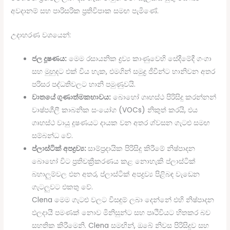
අවදානම් සහ පාරිසරික ප්‍රතිවිපාක සමඟ පැමිණේ.
උදාහරණ වශයෙන්:
ජල දූෂණය:
මෙම රසායනික ද්‍රව්‍ය කාණුවෙහි සේදීමේදී ගංගා
සහ මුහුදට එක් විය හැක, එමගින් සමුද්‍ර ජීවීන්ට හානිවන අතර
පරිසර පද්ධතිවලට හානි පමුණුවයි.
වාතයේ ගුණාත්මකභාවය:
බොහෝ ගෘහස්ථ පිරිසිදු කරන්නන්
වාෂ්පශීලී කාබනික සංයෝග (VOCs) නිකුත් කරයි, එය
ගෘහස්ථ වායු දූෂණයට දායක වන අතර ශ්වසන ගැටළු සමඟ
සම්බන්ධ වේ.
ප්ලාස්ටික් අපද්‍රව්‍ය:
සාම්ප්‍රදායික පිරිසිදු කිරීමේ නිෂ්පාදන
බොහෝ විට ප්‍රතිචක්‍රීකරණය කළ නොහැකි ප්ලාස්ටික්
බහාලුම්වල එන අතර, ප්ලාස්ටික් අපද්‍රව්‍ය පිළිබඳ වැඩෙන
ගැටලුවට එකතු වේ.
Clena මෙම ගැටළු වලට විසඳුම් ලබා දෙන්නේ එහි නිෂ්පාදන
ඵලදායී පමණක් නොව මිනිසුන්ට සහ පෘථිවියට හිතකර බව
සහතික කිරීමෙනි. Clena සමඟින්, ඔබේ නිවස පිරිසිදුව සහ