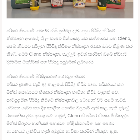
පරිසර හිතකාමී මෙන්ම නිසි ප්‍රතිඵල ලබාදෙන පිරිසිදු කිරීමේ
නිෂ්පාදන අංශයේ, ශ්‍රී ලංකාවේ විශ්වාසදායක සන්නාමය වන Clena,
ඔබේ නිවසට සරිලන පිරිසිදු කිරීමේ නිෂ්පාදන රැසක් ඔබට තිළිණ කර
තිබේ. මෙම Clena නිෂ්පාදන, පැල්ලම් ඉවත් කරමින් ඔබේ නිවසට
දීප්තිමත් මතුපිටක් සහ පිරිසිදු පසුබිමක් ලබාදෙයි.
පරිසර හිතකාමී පිරිසිදුකරණයේ වැදගත්කම
පරිසර දූෂණය වැඩි අද කාලයේ, පිරිසිදු කිරීම සදහා පරිසරයට සහ
මිනිස් සෞඛ්‍යයට හිතකර නිෂ්පාදන භාවිතා කිරීම වැදගත් වේ.
සාම්ප්‍රදායික පිරිසිදු කිරීමේ නිෂ්පාදනවල බොහෝ විට සමේ ගැටළු,
ශ්වසන ගැටළු සහ දිගු කාලීන සෞඛ්‍ය බලපෑම් ඇති කළ හැකි දරුණු
රසායනික ද්‍රව්‍ය අඩංගු වේ. නමුත්, Clena හි පරිසර හිතකාමී විකල්ප
මිනිස් සිරුරට හානියක් නොවන පරිදි ස්වභාවික සහ ජෛව
හායනයට ලක්විය හැකි අමුද්‍රව්‍ය භාවිතා කරමින් නිපදවා ඇත.