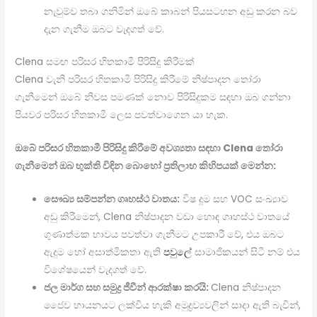
නැවුම්ව තබා ගනිමින් ඔබේ කාබන් පියසටහන අඩු කරන බව
දැන ගැනීම ඔබට වැදගත් වේ.
Clena සමඟ පරිසර හිතකාමී පිරිසිදු කිරීමක්
Clena වැනි පරිසර හිතකාමී පිරිසිදු කිරීමේ නිෂ්පාදන තෝරා
ගැනීමෙන් ඔබේ නිවස පමණක් නොව පිරිසිදුකම සඳහා ඔබ ගන්නා
පියවර පරිසර හිතකාමී ලෙස පවත්වාගෙන යා හැක.
ඔබේ පරිසර හිතකාමී පිරිසිදු කිරීමේ අවශ්‍යතා සඳහා Clena තෝරා
ගැනීමෙන් ඔබ භුක්ති විඳින බොහෝ ප්‍රතිලාභ කිහිපයක් මෙන්න:
සෞඛ්‍ය සම්පන්න ගෘහස්ථ වාතය:
විෂ දුම සහ VOC සංඛ්‍යාව
අඩු කිරීමෙන්, Clena නිෂ්පාදන වඩා හොඳ ගෘහස්ථ වාතයේ
ගුණාත්මක භාවය පවත්වා ගැනීමට උපකාරී වේ, එය ඔබට
ඇදුම හෝ අසාත්මිකතා ඇති
පවුලේ
සාමාජිකයන් සිටී නම් එය
විශේෂයෙන් වැදගත් වේ.
ජල මාර්ග සහ සමුද්‍ර ජීවීන් ආරක්ෂා කරයි:
Clena නිෂ්පාදන
ජෛව හායනයට ලක්විය හැකි අමුද්‍රව්‍යවලින් සාදා ඇති බැවින්,