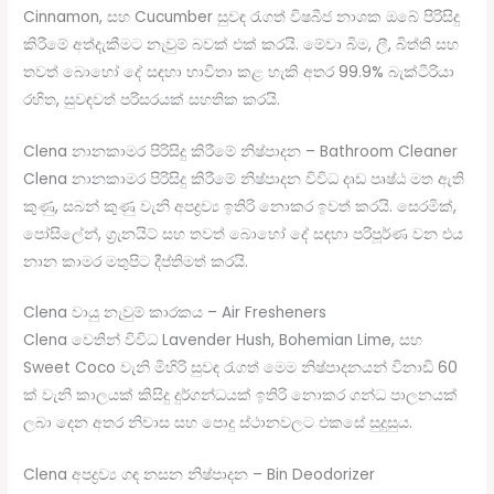
Cinnamon, සහ Cucumber සුවඳ රැගත් විෂබීජ නාශක ඔබේ පිරිසිදු
කිරීමේ අත්දැකීමට නැවුම් බවක් එක් කරයි. මේවා බිම, ලී, බිත්ති සහ
තවත් බොහෝ දේ සඳහා භාවිතා කළ හැකි අතර 99.9% බැක්ටීරියා
රහිත, සුවඳවත් පරිසරයක් සහතික කරයි.
Clena නානකාමර පිරිසිදු කිරීමේ නිෂ්පාදන – Bathroom Cleaner
Clena නානකාමර පිරිසිදු කිරීමේ නිෂ්පාදන විවිධ දෘඩ පෘෂ්ඨ මත ඇති
කුණු, සබන් කුණු වැනි අපද්‍රව්‍ය ඉතිරි නොකර ඉවත් කරයි. සෙරමික්,
පෝසිලේන්, ග්‍රැනයිට් සහ තවත් බොහෝ දේ සඳහා පරිපූර්ණ වන එය
නාන කාමර මතුපිට දීප්තිමත් කරයි.
Clena වායු නැවුම් කාරකය – Air Fresheners
Clena වෙතින් විවිධ Lavender Hush, Bohemian Lime, සහ
Sweet Coco වැනි මිහිරි සුවඳ රැගත් මෙම නිෂ්පාදනයන් විනාඩි 60
ක් වැනි කාලයක් කිසිදු දුර්ගන්ධයක් ඉතිරි නොකර ගන්ධ පාලනයක්
ලබා දෙන අතර නිවාස සහ පොදු ස්ථානවලට එකසේ සුදුසුය.
Clena අපද්‍රව්‍ය ගඳ නසන නිෂ්පාදන – Bin Deodorizer