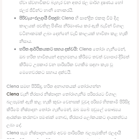
ඒවා ස්වභාවිකව බැහැර වන අතර ජල මාර්ග දූෂණය හෝ
ජලජ ජීවීන්ට හානි නොකරයි.
පිරිවැය-ඵලදායී විසඳුම:
Clena හි සාන්ද්‍රිත එකතු වීම් දිගු
කාලයක් පවතිනු පිණිස නිර්මාණය කර ඇති බැවින් විශාල
වටිනාකමක් ලබා දෙන්නේ වැඩි කාලයක් භාවිතා කළ හැකි
නිසාය.
හරිත ආර්ථිකයකට සහය දක්වයි:
Clena තෝරා ගැනීමෙන්,
ඔබ හරිත භාවිතයන් අනුගමනය කිරීමට තවත් ව්‍යාපාර දිරිමත්
කිරීමට උපකාර වන පාරිසරික වගකීම සඳහා කැප වූ
මෙහෙවරකට සහාය දක්වයි.
Clena සමඟ පිරිසිදු, හරිත අනාගතයක් තෝරාගන්න
Clena
වැනි තිරසාර නිෂ්පාදන තෝරාගැනීම පරිසරයට විශාල
බලපෑමක් ඇති කළ හැකි කුඩා වෙනසක් වුවද පරිසර හිතකාමී පිරිසිදු
කිරීමේ නිෂ්පාදන තෝරා ගැනීමෙන්, ඔබ ඔබේ පවුලේ සෞඛ්‍යය
ආරක්ෂා කරනවා පමණක් නොව, තිරසාර ලෝකයකට දායකත්වය
ලබා දේ.
Clena සෑම නිෂ්පාදනයක්ම අවම පාරිසරික බලපෑමකින් ඵලදායී