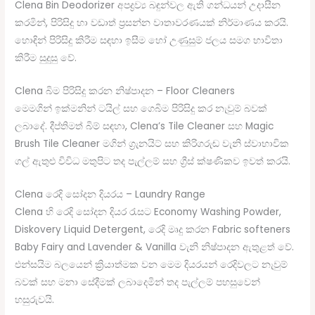
Clena Bin Deodorizer අපද්‍රව්‍ය බඳුන්වල ඇති ගන්ධයන් උදාසීන
කරමින්, පිරිසිදු හා වඩාත් ප්‍රසන්න වාතාවරණයක් නිර්මාණය කරයි.
හොඳින් පිරිසිදු කිරීම සඳහා ඉසීම හෝ උණුසුම් ජලය සමග භාවිතා
කිරීම සුදුසු වේ.
Clena බිම පිරිසිදු කරන නිෂ්පාදන – Floor Cleaners
මෙමගින් ඉක්මනින් ටයිල් සහ ගෙබිම පිරිසිදු කර නැවුම් බවක්
ලබාදේ. දීප්තිමත් බිම් සඳහා, Clena’s Tile Cleaner සහ Magic
Brush Tile Cleaner මගින් ග්‍රැනයිට් සහ කිරිගරුඬ වැනි ස්වාභාවික
ගල් ඇතුළු විවිධ මතුපිට තද පැල්ලම් සහ ග්‍රීස් ක්ෂණිකව ඉවත් කරයි.
Clena රෙදි සෝදන දියරය – Laundry Range
Clena හි රෙදි සෝදන දියර රැසට Economy Washing Powder,
Diskovery Liquid Detergent, රෙදි මෘදු කරන Fabric softeners
Baby Fairy and Lavender & Vanilla වැනි නිෂ්පාදන ඇතුළත් වේ.
එන්සයිම බලයෙන් ක්‍රියාත්මක වන මෙම දියරයන් ‍රෙදිවලට නැවුම්
බවක් සහ මනා සේදීමක් ලබාදෙමින් තද පැල්ලම් පහසුවෙන්
හසුරුවයි.