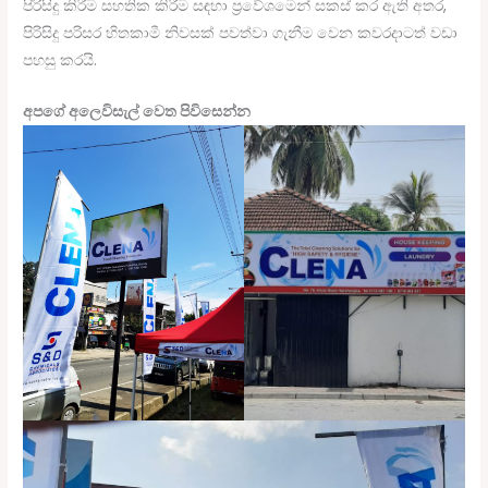
පිරිසිදු කිරීම සහතික කිරීම සඳහා ප්‍රවේශමෙන් සකස් කර ඇති අතර,
පිරිසිදු පරිසර හිතකාමී නිවසක් පවත්වා ගැනීම වෙන කවරදාටත් වඩා
පහසු කරයි.
අපගේ අලෙවිසැල් වෙත පිවිසෙන්න