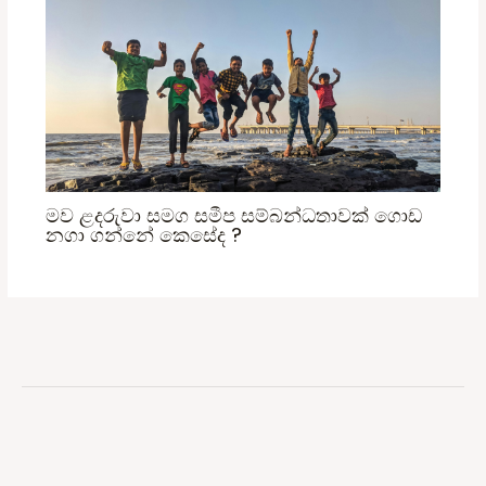
මව ළදරුවා සමග සමීප සම්බන්ධතාවක් ගොඩ
නගා ගන්නේ කෙසේද ?