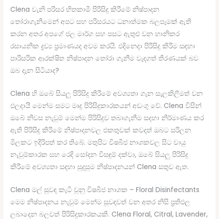
Clena වැනි පරිසර හිතකාමී පිරිසිදු කිරීමේ නිෂ්පාදන
තෝරාගැනීමෙන් අපට සහ පරිසරයට ධනාත්මක බලපෑමක් ඇති
කරන අතර අපගේ ජල මාර්ග සහ පසට ඇතුළු වන හානිකර
රසායනික ද්‍රව්‍ය ප්‍රමාණයද අවම කරයි. එදිනෙදා පිරිසිදු කිරීම සඳහා
පාරිසරික ආරක්ෂිත නිෂ්පාදන තෝරා ගැනීම වැදගත් තීරණයක් බව
ඔබ දැන සිටියාද?
Clena හි ඔබේ සියලු පිරිසිදු කිරීමේ අවශ්‍යතා ගැන සැලකිලිමත් වන
ඵලදායී මෙන්ම සමට මෘදු පිරිසිදුකාරකයන් අඩංගු වේ. Clena විසින්
ඔබේ නිවස නැවුම් මෙන්ම පිරිසිදුව තබාගැනීම සදහා නිර්මාණය කර
ඇති පිරිසිදු කිරීමේ නිෂ්පාදනවල එකතුවක් කවදත් ඔබට සරිලන
මිලකට ඉදිරිපත් කර තිබේ. මතුපිට විෂබීජ නාශකවල සිට වායු
නැවුම්කාරක සහ රෙදි සෝදන විසඳුම් දක්වා, ඔබේ සියලු පිරිසිදු
කිරීමේ අවශ්‍යතා සඳහා සුදුසුම නිෂ්පාදනයන් Clena සතුව ඇත.
Clena මල් සුවඳ කැටි වුනු විෂබීජ නාශක – Floral Disinfectants
මෙම නිෂ්පාදනය නැවුම් මෙන්ම සුවඳවත් වන අතර නිසි ප්‍රතිඵල
ලබාදෙන බලවත් පිරිසිදුකාරකයකි. Clena Floral, Citral, Lavender,