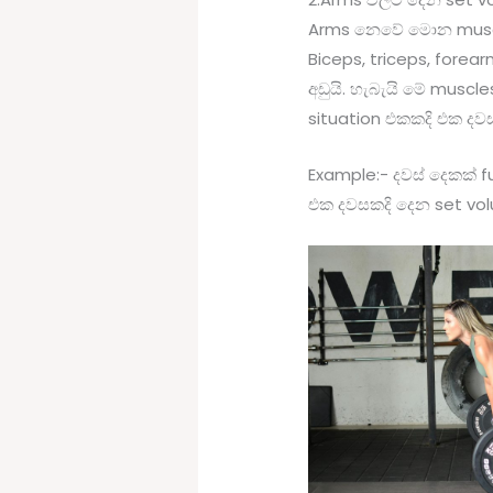
Arms නෙවේ මොන muscl
Biceps, triceps, forea
අඩුයි. හැබැයි මේ musc
situation එකකදි එක දවස
Example:- දවස් දෙකක් 
එක දවසකදි දෙන set volu