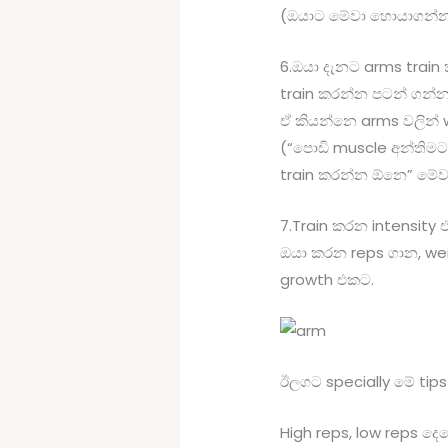
(ඔයාට මේවා හොයාගන්න පු
6.ඔයා දැනට arms train 
train කරන්න පටන් ගන්න
ඒ කියන්නෙ arms වලින් 
(“පොඩි muscle අන්තිමට
train කරන්න ඕනෙ” මේවා
7.Train කරන intensity
ඔයා කරන reps ගාන, wei
growth එකට.
ඊලගට specially මේ tips
High reps, low reps ද