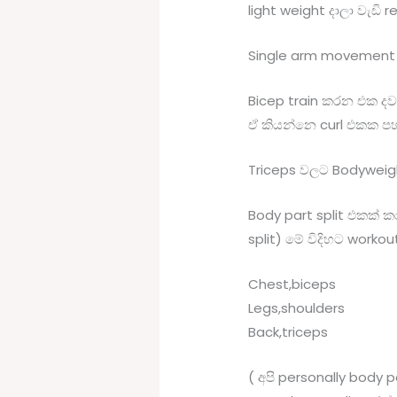
light weight දාලා වැඩි
Single arm movement
Bicep train කරන එක දව
ඒ කියන්නෙ curl එකක පහ
Triceps වලට Bodyweigh
Body part split එකක් ක
split) මේ විදිහට worko
Chest,biceps
Legs,shoulders
Back,triceps
( අපි personally body 