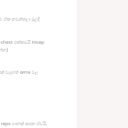
්. ඒක නවත්තලා මුලදි
chest එක්කමයි tricep
න්න)
ඩක් වැදගත් arms වල
ු reps ගානක් කරන ඒවයි,