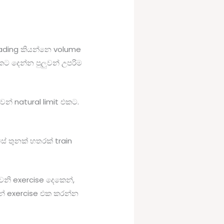
oading කියන්නෙ volume
ට දෙන්න පුලුවන් උපරිම
න් natural limit එකට.
් තුනක් හතරක් train
නි exercise දෙකෙන්,
න් exercise එක කරන්න