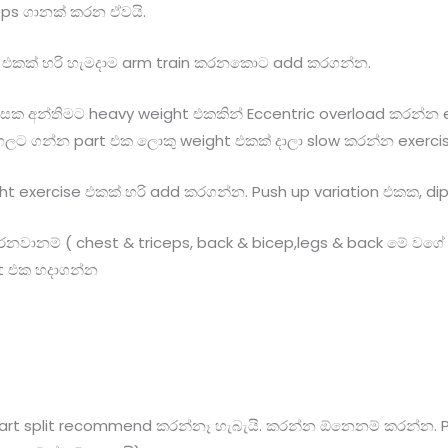
 reps ගානක් කරන ඒවයි.
 එකක් හරි හැමදාම arm train කරනකොට add කරගන්න.
සක අන්තිමට heavy weight එකකින් Eccentric overload කරන්න e
ලට ගන්න part එක ලොකු weight එකක් දාලා slow කරන්න exercis
t exercise එකක් හරි add කරගන්න. Push up variation එකක, di
රනවානම් ( chest & triceps, back & bicep,legs & back මේ වගේ 
ut එක හදාගන්න
part split recommend කරන්නෑ හැබැයි. කරන්න ඕනෙනම් කරන්න. Push