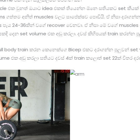
e එක වුනත් ඔයාට idea එකක් තියෙන්න ඕනෙ සතියකට set කීයක්
rms ගත්තම අනිත් muscles වලට සාපේක්ෂව පොඩියි. ඒ නිසා දරාගන්න
les පැය 24-36කින් වගේ recover වෙනවා. ඒ නිසා මේ වගේ muscle
කදි දෙන set volume එක අඩු කරලා. දවස් කිහිපයක් train කරන්න පු
full body train කරන කෙනෙක්ගෙ Bicep එකට දරාගන්න පුලුවන් set 
me එක අඩු කරලා සතියට දවස් 4ක් train කලොත් set 22ක් විතර දරා