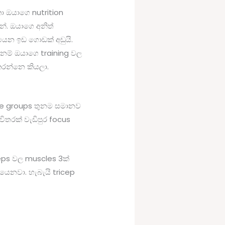
 ඔයාගෙ nutrition
වන්. ඔයාගෙ අනිත්
ියෙන ඉඩ ගොඩක් අඩුයි.
නම් ඔයාගෙ training වල
කරන්නෙ කියලා.
cle groups තුනම සමානව
ිතරක් වැඩිපුර focus
eps වල muscles 3ක්
යෙනවා. හැබැයි tricep