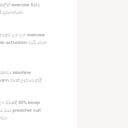
ලින් exercise 5ක්ම
ි දරාගන්නෙ.
නැතුව ලග ලග exercise
le activation වැඩි වෙන
කරනවා. Machine
rearm එකේ උදව්වෙනුයි
ා. ඒකෙදි 90% bicep
ෙ ඔයා preacher curl
නවා.