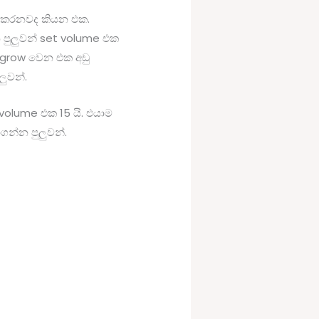
 කරනවද කියන එක.
 පුලුවන් set volume එක
s grow වෙන එක අඩු
ලුවන්.
volume එක 15 යි. එයාම
ගන්න පුලුවන්.