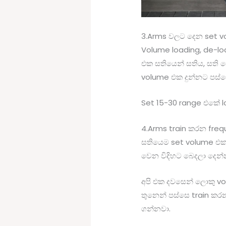
3.Arms වලට දෙන set v
Volume loading, de-l
එක සතියෙන් සතිය, සති
volume එක දුන්නට පස්
Set 15-30 range එකේ l
4.Arms train කරන fre
සතියෙම set volume එක 
වෙන විදිහට බෙදලා දෙන්
අපි එක දවසෙන් ලොකු vo
තුනෙන් පස්සෙ train ක
ගන්නවා.