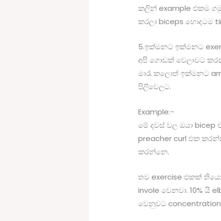
කලින් example එකම ගමු
කරලා biceps හොදටම tir
5.ඉක්මනට ඉක්මනට exerci
අපි ගොඩක් වෙලාවට කරන
මාරැ කලොත් ඉක්මනට arm
පිලිවෙලට.
Example:-
මේ දවස් වල ඔයා bicep 
preacher curl එක කරන්න
කරන්නෙ.
තව exercise එකක් තියෙ
invole වෙනවා. 10% යි 
වෙනුවට concentration 