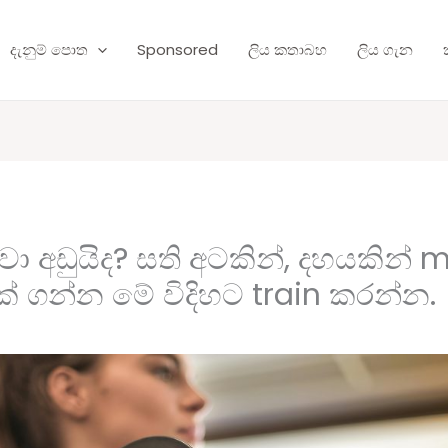
දැනුම් පොත
Sponsored
ලිය කතාබහ
ලිය ගැන
ා අඩුයිද? සති අටකින්, දහයකින්
් ගන්න මේ විදිහට train කරන්න.