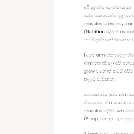
අපි මුලින්ම බලන්න ඕන
ප්‍රශ්නයක් වෙන්න පුලුවන්
muscles grow වෙලා arms
(
Nutrition
මදිනම් overa
තමයි ප්‍රශ්නයක් තියෙන
1.අපේ arm එක හැදිලා ති
Arm එක කියලා අපි ගන්
grow වුනොත් තමයි අපිට
කලාට වැඩක් නෑ.
ගොඩක් වෙලාවට arm එකේ
තියෙනවා. ඒ muscles තු
muscles වලින් size එ
(Bicep, tricep ගැන දාපු
2.Arms වලට දෙන set v