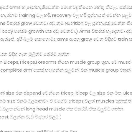
ෙ අපේ arms හැදෙන්නැතිවෙන්න මොනවද තියෙන හේතු කියලා. එක්කො
, නැත්නම් training වල හරි, recovery වල හරි ප්‍රශ්නයක් වෙන්න පුලු
 විතරක් grow වෙනවා අඩු නම් Nutrition වල ප්‍රශ්නයක් වෙන්න ත
ll body එකේම growth එක අඩු වෙනවා.) Arms විතරක් හැදෙනවා අඩු
වා ඇත්තේ. අපි බලමු කොහොමද arms ආපහු grow වෙන විදිහට train 
යෙන විදිහ ගැන මුලින්ම තේරැම් ගන්න
නෙ Biceps,Triceps,Forearms කියන muscle group තුන. මේ mus
 complete arm එකක් හදාගන්න පුලුවන්. එක muscle group එකක් ව
 size එක depend වෙන්නෙ tricep, bicep වල size එක මත. Bic
නම size එකට බලපානවා. ඒ වගේම triceps වලත් muscles තුනක් ති
කට බලපාන්නේ long head muscle එක විතරයි. ඒක ඔලුවට ගන්න
 post බලන්න වැඩි විස්තර වලට )
olume එක ගැන සැලකිලිමත් වෙන්න ඕන