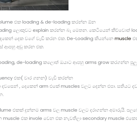
olume එක loading & de-loading කරන්න ඕන
oading ලොකුවට explain කරන්න බෑ මෙතන. කෙටියෙන් කිව්වොත් l
 දෙකෙන් දෙක වගේ වැඩි කරන එක. De-Loading කියන්නෙ
muscle
එක
සේ ආපහු අඩු කරන එක.
oading, de-loading කලොත් ඔයාට ආපහු arms grow කරගන්න පුලුව
quency එක( වාර ගනන) වැඩි කරන්න
දවසෙන් , දෙකෙන් arm එකේ muscles වලට දෙන්න එපා. සතියට දවස
න.
lume එකක් දුන්නම arms වල muscle වලට දරාගන්න අමාරුයි. පලවෙ
රන muscle එක invole වෙන එක නැවතිලා secondary muscle එකෙ