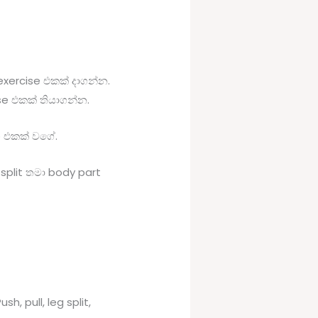
xercise එකක් දාගන්න.
e එකක් තියාගන්න.
p එකක් වගේ.
split තමා body part
, pull, leg split,