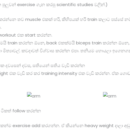
ලුවන් exercise ගැන කරපු scientific studies වලින්.)
කරන්නෙ තව muscle එකක් හරි, කිහිපයක් හරි train කලාට පස්සේ නම
.
workout එක start කරන්න.
මයි train කරන්න ඕනෙ, back එකක්මයි biceps train කරන්න ඕනෙ, 
 මිත්‍යාවල්. කවදාවත් විශ්වාස කරන්න එපා. තනියම හොයලා ඉගෙනග
 එක දවසෙන් දවස, සතියෙන් සතිය වැඩි කරන්න
ght එක වැඩි කර කර training intensity එක වැඩි කරන්න. ඒක ගො
 ටිකත් follow කරන්න
ෙකෙන්ම exercise add කරගන්න. ඒ කියන්නෙ heavy weight දාලා අඩ