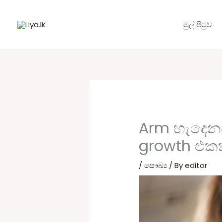
Skip
to
මුල් පිටුව
content
Arm හැදෙනව
growth එකක
/
සෞඛ්‍ය
/ By
editor