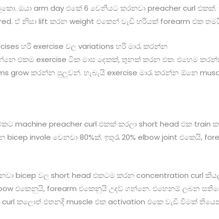
කො. ඔයා arm day එකේ 6 වෙනියට කරනවා preacher curl එකක්. ක
ed. ඒ නිසා lift කරන weight එකෙන් වැඩි හරියක් forearm එක තමය
ses හරි exercise වල variations හරි මාරැ කරන්න
්නෙ එකම exercise ටික මාස දෙකක්, තුනක් කරන එක. එහෙම කරන්
s grow කරන්න පුලුවන්. හැබැයි exercise මාරැ කරන්න ඕනෙ musc
එකට machine preacher curl එකක් කරලා short head එක train 
 bicep invole වෙනවා 80%ක්. ඉතුරැ 20% elbow joint එකෙයි, fo
නවා bicep වල short head එකටම කරන concentration curl කියල
elbow එකෙනුයි, forearm එකෙනුයි උදව් ගන්නෙ. එහෙනම් ලබන සතිය
curl කලොත් එතනදි muscle එක activation එකෙ වැඩි වීමක් තියෙ