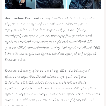
Jacqueline Fernandez
යනු බහරේනයේ මනමා හි ශ්‍රී ලාංකික
නිළියක් වන අතර ඇය හැදී වැඩුණේ බහු වාර්ගික පවුලක ය.
ජැකලින්ගේ පියා එල්රෝයි ෆර්නැන්ඩස් ශ්‍රී ලංකාවේ (සිංහල –
කතෝලික) වන අතර ඇගේ මව කිම් මැලේසියානු ජාතිකයෙකි.
ඇයට සහෝදරයන් දෙදෙනෙකු සහ වැඩිමහල් සහෝදරියක් සිටී.
ලංකාවේ සිවිල් නොසන්සුන්තාව හේතුවෙන් ඇගේ දෙමාපියන් 1980
දී බහරේනයට සංක්‍රමණය වූ අතර එම නිසා ඇය ඉපදී හැදී වැඩුණේ
බහරේනයේ ය.
බහරේනයේ පාසල් අධ්‍යාපනයෙන් පසු, සිඩ්නි විශ්වවිද්‍යාලයේ
අධ්‍යාපනය සඳහා ශිෂ්‍යත්වයක් පිරිනමන ලද අතර, එහිදී ඇය
ඕස්ට්‍රේලියාවේ සිඩ්නි නුවරදී මාධ්‍ය සහ සන්නිවේදන පිළිබඳ
උපාධියක් හැදෑරුවාය. සංස්කෘතීන් සහ භාෂා කෙරෙහි දැඩි ඇල්මක්
ඇති ඇය බර්ලිට්ස් භාෂා පාසලට සම්බන්ධ වූ අතර එහිදී ඇය ස්පාඤ්ඤ
භාෂාව කතා කිරීමටත් ප්‍රංශ සහ අරාබි භාෂාව වැඩිදියුණු කිරීමටත්