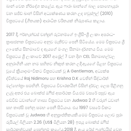
ඛාන් වෙත නිර්දේශ කළේය. ඇය ෆාරා ඛාන්ගේ බාල සොහොයුරා
වන සජිඩ් ඛාන් විසින් අධ්‍යක්ෂණය කරන ලද හවුස්ෆුල් (2010)
චිත්‍රපටයේ (ගීතයක) ආරාධිත චරිතයක් නිරූපණය කළාය.
2017 දී, ෆර්නැන්ඩස් චන්ද්‍රන් රුට්නම්ගේ ඉංග්‍රීසි-ශ්‍රී ලංකා අපරාධ-
ත්‍රාසජනක චිත්‍රපටයට අනුව මැතිව්ට පෙනී සිටියේය. මෙම චිත්‍රපටය ශ්‍රී
ලාංකේය සිනමාවේ ද ඇයගේ මංගල සිනමා දර්ශනය විය. මෙම
චිත්‍රපටය ශ්‍රී ලංකාවේ 2017 අප්‍රේල් 7 වන දින CEL සිනමාහල්වල
අනුරාගිනී යන නම සහිතව නිකුත් කරන ලදී.ඇයගේ මීළඟ චිත්‍රපටය
වූයේ ක්‍රියාදාම-විකට චිත්‍රපටයක් වූ A Gentleman, අධ්‍යක්ෂ
ද්විත්වයේ Raj Nidimoru සහ Krishna D.K වෙතින් සිද්ධාර්ත්
මල්හෝත්‍රා සමඟිනි. චිත්‍රපටය විචාරකයින් විසින් දුර්වල ලෙස පිළිගනු
ලැබූ අතර එය බොක්ස් ඔෆිස් අසාර්ථක විය.එම වසරේ පසුව ඇය
ඩේවිඩ් ධවාන්ගේ හාස්‍ය චිත්‍රපටය වන Judwaa 2 හි වරුන් ධවාන්
සහ තාප්සි පන්නු සමඟ පෙනී සිටියාය. එය 1997 වසරේ විකට
චිත්‍රපටයක් වූ Judwaa හි අනුප්‍රාප්තිකයකි.මෙම චිත්‍රපටය ලොව පුරා
රුපියල් බිලියන 2.26 (US$ මිලියන 28) ඉපයූ බොක්ස් ඔෆිස්
සාර්ථකත්වයක් පෙන්නුම් කළේය.2018 දී, ඇය රේස් ෆ්‍රැන්චයිස් වෙත