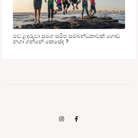
මව ළදරුවා සමග සමීප සම්බන්ධතාවක් ගොඩ
නගා ගන්නේ කෙසේද ?