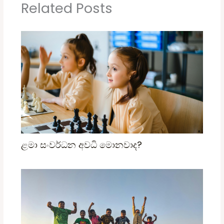
Related Posts
ළමා සංවර්ධන අවධි මොනවාද?