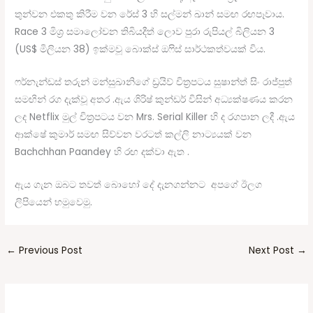
තුන්වන එකතු කිරීම වන රේස් 3 හි සල්මන් ඛාන් සමඟ රඟපෑවාය.
Race 3 මිශ්‍ර සමාලෝචන තිබියදීත් ලොව පුරා රුපියල් බිලියන 3
(US$ මිලියන 38) ඉක්මවූ බොක්ස් ඔෆිස් සාර්ථකත්වයක් විය.
ෆර්නැන්ඩස් තරුන් මන්සුඛානිගේ ඩ්‍රයිව් චිත්‍රපටය සුෂාන්ත් සිං රාජ්පුත්
සමඟින් රග දැක්වූ අතර .ඇය ශිරිෂ් කුන්ඩර් විසින් අධ්‍යක්ෂණය කරන
ලද Netflix මුල් චිත්‍රපටය වන Mrs. Serial Killer හි ද රගපාන ලදී .ඇය
ආක්ෂේ කුමාර් සමඟ සිව්වන වරටත් කල්ලි නාට්‍යයක් වන
Bachchhan Paandey හි රඟ දක්වා ඇත .
ඇය ගැන ඔබට තවත් බොහෝ දේ දැනගන්නට අපගේ ඊලග
ලිපියෙන් හමුවෙමු.
←
Previous Post
Next Post
→