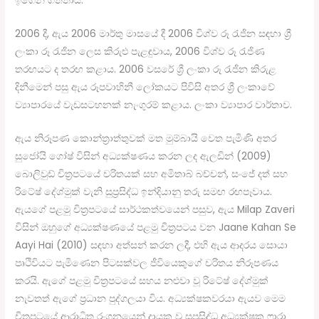
ඉගෙන ගත්තාය.
2006 දී, ඇය 2006 මාර්තු මාසයේ දී 2006 විශ්ව රූ රැජින සඳහා ශ්‍රී
ලංකා රූ රැජින ලෙස කිරුළු පැළඳුවාය, 2006 විශ්ව රූ රැජිණ
තරඟයට ද තරඟ කළාය. 2006 වසරේ ශ්‍රී ලංකා රූ රැජින කිරුළ
දිනීමෙන් පසු ඇය රූපවාහිනී ලෝකයට පිවිසි අතර ශ්‍රී ලංකාවේ
ව්‍යාපාරයේ වැඩසටහනක් නැංගුරම් කළාය. ලංකා ව්‍යාපාර වාර්තාව.
ඇය නිරූපණ කොන්ත්‍රාත්තුවක් මත මුම්බායි වෙත පැමිණි අතර
සුජෝයි ගෝෂ් විසින් අධ්‍යක්ෂණය කරන ලද ඇලඩින් (2009)
බොලිවුඩ් චිත්‍රපටයේ චරිතයක් සහ අමිතාබ් බච්චන්, සංජේ දත් සහ
රිටේෂ් දේශ්මුක් වැනි සුප්‍රසිද්ධ ඉන්දියානු තරු සමඟ රඟපෑවාය.
ඇයගේ පළමු චිත්‍රපටයේ සාර්ථකත්වයෙන් පසුව, ඇය Milap Zaveri
විසින් ඔහුගේ අධ්‍යක්ෂණයේ පළමු චිත්‍රපටය වන Jaane Kahan Se
Aayi Hai (2010) සඳහා අත්සන් කරන ලදී, එහි ඇය ආදරය සොයා
පෘථිවියට පැමිණෙන පිටසක්වල ජීවියෙකුගේ චරිතය නිරූපණය
කරයි. ඇගේ පළමු චිත්‍රපටයේ සහය නළුවා වූ රිටේෂ් දේශ්මුක්
නැවතත් ඇගේ ප්‍රධාන පුද්ගලයා විය. අධ්‍යක්ෂකවරයා ඇයව මෙම
චිත්‍රපටයේ ආරාධිත රංගනයෙන් දායක වූ සුප්‍රසිද්ධ අධ්‍යක්ෂක ෆාරා