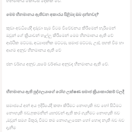
හීනමානය කොටස් දෙකක් වේ.
මෙම
හීනමානය
ඇතිවන
අකාරය
පිළිබද
ඔබ
දන්නවද?
කුඩා අවධියේදී දරුවා සෑම විටම විවේචනය කිරීමෙන් හැරීමෙන්
ඔවුන් ගේ ක්‍රියාවන් හෑල්ලු කිරීමෙන් මෙම හීනමානය ඇති වේ
ආර්ථික මට්ටම, අධ්‍යාපනික මට්ටම, සමාජ මට්ටම, උස්, පහත් වීම හා
ආගම අනුව හීනමානය ඇති වේ
ජන වර්ගය අනුව ,සමේ වර්ණය අනුවද හීනමානය ඇති වේ.
හීනමානය
ඇති
පුද්ගලයාගේ
රෝග
ලක්ෂණ
සමාජ
ක්‍
රියාකාරකම්
වලදී
සමාජයේ අන් අය ඉදිරියේදී කතා කිරීමට නොහැකි බව හෝ සිටීමට
නොහැකි බව,ඉකමනින් යහළුවන් ඇති කර ගැනීමට නොහැකි බව
,ඔවූන් සමග මිතුරු වීමට තම නොගැලපෙන හෝ හොද නැති බව බව
දැනීම