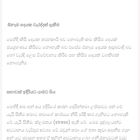
ඕනෑම
දෙයක
වැරද්දක්
දැකීම
මෙහිදී කිසි දෙයක තරගකාරී බව නොමැති කම කිසිම දෙයක්
ජයග්‍රහණය කිරීමට නොහැකි බව එසේම ඕනෑම දෙයක අසුබවාදී බව
හෝ වැරදි ලෙස විවේචනය කිරීම සහ කිසිම දෙයක් වගකීමක්
නොගැනීම
සභාවක්
ඉදිරියට
යාමට
බිය
මෙහිදී තම අන් අය ඉදිරියේ කරන දෙයින්තමා ලජ්ජාවට පත් වේ
යැයි සිතීම තමාට තමාගේ කාර්යය නිසි පරිදි කර ගැනිමට නොහැකි
වේ යැයි සිතීම. ක්ලමතය (stress) ඇති වේ මෙම පුද්ගලයන්ට
අවධානය වැඩිපුර අවශ්‍ය වේ ඔවුන් තමා ගේ ඉතා කුඩා අසනීප ගැන
අන් යට පවසන අතර ඒ තුලින් අවධානය ලබා ගනී.ඕනෑවටත් වැඩ