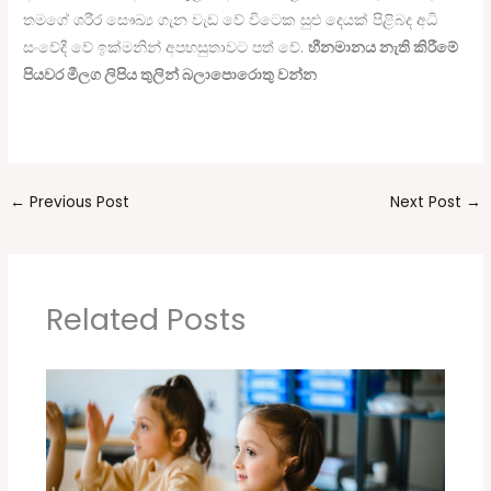
තමගේ ශරීර සෞඛ්‍ය ගැන වැඩ වේ විටෙක සුළු දෙයක් පිළිබද අධි
සංවේදී වේ ඉක්මනින් අපහසුතාවට පත් වේ.
හීනමානය
නැති
කිරීමේ
පියවර
මීලග
ලිපිය
තුලින්
බලාපොරොතු
වන්න
←
Previous Post
Next Post
→
Related Posts