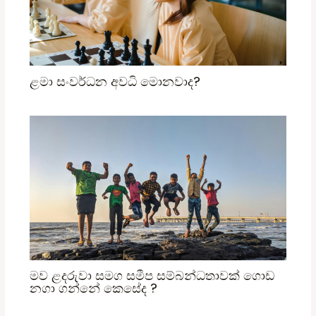
ළමා සංවර්ධන අවධි මොනවාද?
මව ළදරුවා සමග සමීප සම්බන්ධතාවක් ගොඩ
නගා ගන්නේ කෙසේද ?