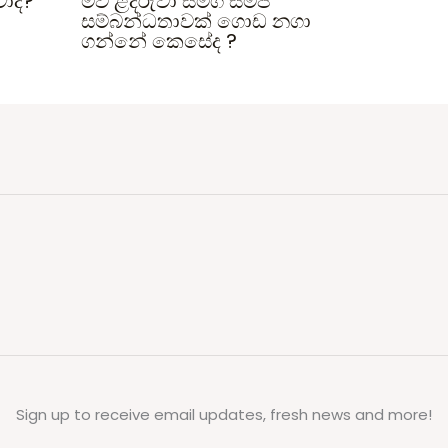
වාද?
මව ළදරුවා සමග සමීප
සම්බන්ධතාවක් ගොඩ නගා
ගන්නේ කෙසේද ?
Sign up to receive email updates, fresh news and more!