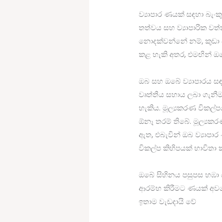
ව්‍යාපාර ණයක් සඳහා බැංකු
තත්වය සහ ව්‍යාපාරික වත
නොදක්වන්නේ නම්, කුඩා 
කළ හැකි අතර, එමඟින් ඔ
ඔබ සහ ඔබේ ව්‍යාපාරය ස
වෘත්තීය සහාය ලබා ගැනීම
හැකිය. මූල්‍යකරණ විකල්
ඕනෑ තරම් තිබේ. මූල්‍ය
ඇත, එබැවින් ඔබ ව්‍යාපා
විකල්ප කිහිපයක් භාවිතා
ඔබේ සිහිනය පසුපස හඹා 
ආරම්භ කිරීමට ණයක් අවශ්‍
ඉතාම වැඩදායි වේ