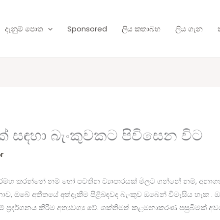
දැනුම් පොත
Sponsored
ලිය කතාබහ
ලිය ගැන
ක් සඳහා බැංකුවකට පිවිසෙන විට
r
ආරම්භ කරන්නේ නම් හෝ පවතින ව්‍යාපාරයක් මිලට ගන්නේ නම්, අනාග
, ඔබේ අතීතයේ අත්දැකීම පිළිබඳවද බැංකුව ඔබෙන් විමැසිය හැක .
ම් ප්‍රදර්ශනය කිරීම අත්‍යවශ්‍ය වේ. ශක්තිමත් කළමනාකරණ පසුබිමක් අව