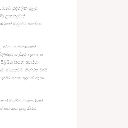
ඔබේ පුද්ගලික මූල්‍ය
ම් උනන්දුවක්
කොටසක් ඔවුන්ට සහතික
ම්, ණය දෙන්නාගෙන්
ළිබඳව වැඩිදුර දැන ගත
පිළිබිඹු කරන අවස්ථා
සෑම ණයකටම නිශ්චිත වාසි
 ගැනීම සඳහා අදහස් ලෙස
ොත් ඔබේම ව්‍යාපාරයක්
වන්තව කට යුතු කිරම