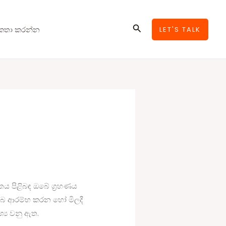
Search
කතා කරන්න
LET'S TALK
තය පිළිබඳ ඔබේ ග්‍රහණය
 ඔබ ආරම්භ කරන හෝ මිලදී
ශ්‍ය වනු ඇත.