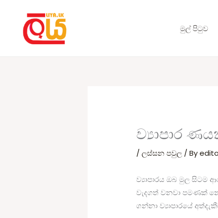
Skip
to
මුල් පිටුව
content
ව්‍යාපාර ණය
/
ලස්සන පවුල
/ By
edito
ව්‍යාපාරය ඔබ මුල සිටම 
වැදගත් වනවා පමණක් නොව
ගන්නා ව්‍යාපාරයේ අත්දැකී