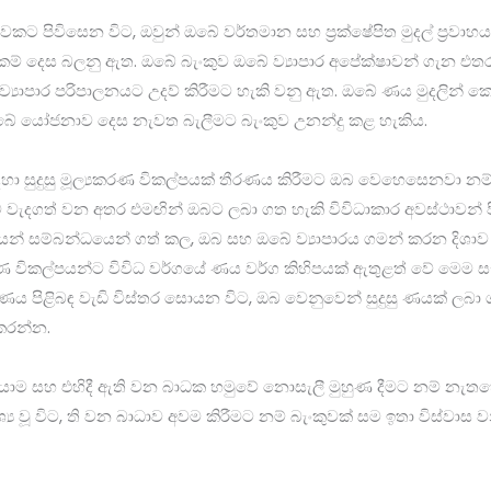
වකට පිවිසෙන විට, ඔවුන් ඔබේ වර්තමාන සහ ප්‍රක්ෂේපිත මුදල් ප්‍රවාහය, 
්කම් දෙස බලනු ඇත. ඔබේ බැංකුව ඔබේ ව්‍යාපාර අපේක්ෂාවන් ගැන එතර
ව්‍යාපාර පරිපාලනයට උදව් කිරීමට හැකි වනු ඇත. ඔබේ ණය මුදලින් 
බේ යෝජනාව දෙස නැවත බැලීමට බැංකුව උනන්දු කළ හැකිය.
ඳහා සුදුසු මූල්‍යකරණ විකල්පයක් තීරණය කිරීමට ඔබ වෙහෙසෙනවා න
 වැදගත් වන අතර එමඟින් ඔබට ලබා ගත හැකි විවිධාකාර අවස්ථාවන් පි
පයන් සම්බන්ධයෙන් ගත් කල, ඔබ සහ ඔබේ ව්‍යාපාරය ගමන් කරන දිශාව 
කරණ විකල්පයන්ට විවිධ වර්ගයේ ණය වර්ග කිහිපයක් ඇතුළත් වේ මෙම 
ර ණය පිළිබඳ වැඩි විස්තර සොයන විට, ඔබ වෙනුවෙන් සුදුසු ණයක් ලබා
 කරන්න.
යාම සහ එහිදී ඇති වන බාධක හමුවේ නොසැලී මුහුණ දීමට නම් නැතහ
ය වූ විට, ති වන බාධාව අවම කිරීමට නම් බැංකුවක් සම ඉතා විස්වාස 