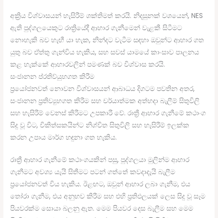
අක්‍රිය විශ්වාසයන් හැසිරීම් ශක්තිමත් කරයි. නිදසුනක් වශයෙන්, NES
ඇති පුද්ගලයෙකුට රාත්‍රියේදී ආහාර ගැනීමෙන් වැළකී සිටීමට
නොහැකි බව හැඟී යා හැක, නින්දට වැටීම සඳහා ඔවුන්ට ආහාර ගත
යුතු බව ඒත්තු ගැන්විය හැකිය, සහ සවස් යාමයේ කාංසාව පාලනය
කළ හැක්කේ ආහාරවලින් පමණක් බව විශ්වාස කරයි.
සංජානන ප්රතිව්යුහගත කිරීම
ප්‍රයෝජනවත් නොවන විශ්වාසයන් ආබාධය දිගටම පවතින අතර,
සංජානන ප්‍රතිව්‍යුහගත කිරීම සහ චර්යාත්මක අත්හදා බැලීම් සිතුවිලි
සහ හැසිරීම් වෙනස් කිරීමට උපකාරී වේ. රාත්‍රී ආහාර ගැනීමේ කථාංග
සිදු වූ විට, චිකිත්සකයින්ට නිශ්චිත සිතුවිලි සහ හැසිරීම් ඉලක්ක
කරන උපාය මාර්ග හඳුනා ගත හැකිය.
රාත්‍රී ආහාර ගැනීමේ කථාංගයකින් පසු, පුද්ගලයා මුලින්ම ආහාර
ගැනීමට අවශ්‍ය යැයි සිතීමට පටන් ගත්තේ කවදාදැයි බැලීම
ප්‍රයෝජනවත් විය හැකිය. ඊළඟට, ඔවුන් ආහාර ලබා ගැනීම, එය
තෝරා ගැනීම, එය අනුභව කිරීම සහ එහි ප්‍රතිඵලයක් ලෙස සිදු වූ සෑම
පියවරක්ම සොයා බලනු ඇත. මෙම පියවර දෙස බැලීම සහ මෙම