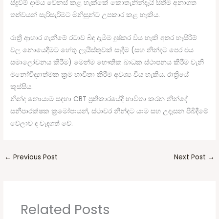
සිදුවීම් දාමය වෙනස් කළ හැක්කේ කොතැනින්දැයි සිතීම අනාගත
තත්වයන් සැරිසැරීමට මිනිසුන්ට උපකාර කළ හැකිය.
රාත්‍රී ආහාර ගැනීමේ රටාව බිඳ දැමීම දුෂ්කර විය හැකි අතර හැසිරීම්
වල නොයෙදීමට හේතු ලැයිස්තුවක් සෑදීම (සහ නින්දට පෙර එය
සමාලෝචනය කිරීම) මෙන්ම භෞතික බාධක ස්ථාපනය කිරීම වැනි
මනෝවිද්‍යාත්මක ක්‍රම භාවිතා කිරීම අවශ්‍ය විය හැකිය. රාත්‍රියේ
කුස්සිය.
නින්ද නොයාම සඳහා CBT ප්‍රතිකාරයේදී භාවිතා කරන නින්දේ
සනීපාරක්ෂක ක්‍රමෝපායන්, ස්ථාවර නින්දට යාම සහ උදෑසන පිබිදීමේ
වේලාව ද වැදගත් වේ.
←
Previous Post
Next Post
→
Related Posts