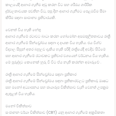
කාලයේදී ආහාර ගැනීම අඩු කරන විට සහ ශරීරය ශාරීරික
දුර්වලතාවයක පවතින විට, පසු දින ආහාර ගැනීමට පෙළඹවීම සීමා
කිරීම සඳහා සාමාන්‍ය ප්‍රතිචාරයකි.
වෙනත් විය හැකි හේතු
ආහාර ගැනීමේ රටාවට බාධා කරන හෝමෝන අසමතුලිතතාවය රාත්‍රී
ආහාර ගැනීමේ සින්ඩ්‍රෝමය සඳහා ද දායක විය හැකිය. එය විශ්ව
විද්‍යාල සිසුන් අතර බහුලව දැකිය හැකි පරිදි රාත්‍රියේදී අවදිව සිටීමේ
සහ ආහාර ගැනීමේ රටාවකට ප්‍රතිචාර වශයෙන් වර්ධනය විය හැකිය.
මේ පුරුද්දට කෙනෙක් හුරු වී විට ඒය නැති කරන්න අමාරුවේ .
රාත්‍රී ආහාර ගැනීමේ සින්ඩ්‍රෝමය සඳහා ප්‍රතිකාර
රාත්‍රී ආහාර ගැනීමේ සින්ඩ්‍රෝමය සඳහා ප්‍රතිකාරවලට ප්‍රතිකාර, ඖෂධ
සහ මනෝ අධ්‍යාපනය සහ ඡායාරූප චිකිත්සාව වැනි වෙනත් උපක්‍රම
ඇතුළත් විය හැකිය.
මනෝ චිකිත්සාව
සංජානන චර්යා චිකිත්සාව (CBT) යනු ආහාර ගැනීමේ අක්‍රමිකතා