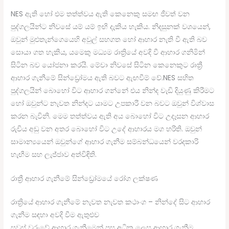
NES ඇති හෝ එම තත්ත්වය ඇති කෙනෙකු සමඟ ජීවත් වන
පුද්ගලයින්ට නිවසේ යම් යම් ඉඟි දැකිය හැකිය. නිදසුනක් වශයෙන්,
ඔවුන් මුළුතැන්ගෙයෙහි අවුල් සහගත හෝ ආහාර නැති වී ඇති බව
සොයා ගත හැකිය, යමෙකු මධ්‍යම රාත්‍රියේ අවදි වී ආහාර ගනිමින්
සිටින බව යෝජනා කරයි. මේවා නිවසේ සිටින කෙනෙකුට රාත්‍රී
ආහාර ගැනීමේ සින්ඩ්‍රෝමය ඇති බවට ඇඟවීම් වේ.NES සහිත
පුද්ගලයින් බොහෝ විට ආහාර ගන්නේ එය නින්ද වැඩි දියුණු කිරීමට
හෝ ඔවුන්ට නැවත නින්දට යාමට උපකාරී වන බවට ඔවුන් විශ්වාස
කරන බැවිනි. මෙම තත්ත්වය ඇති අය බොහෝ විට උදෑසන ආහාර
රුචිය අඩු වන අතර බොහෝ විට උදේ ආහාරය මග හරිති. ඔවුන්
සාමාන්‍යයෙන් ඔවුන්ගේ ආහාර ගැනීම සම්බන්ධයෙන් වරදකාරි
හැඟීම සහ ලැජ්ජාව අත්විඳිති.
රාත්‍රී ආහාර ගැනීමේ සින්ඩ්‍රෝමයේ රෝග ලක්ෂණ
රාත්‍රියේ ආහාර ගැනීමේ නැවත නැවත කථාංග – නින්දේ සිට ආහාර
ගැනීම සඳහා අවදි වීම ඇතුළුව
සවස් වරුවේ ආහාර ගැනීමෙන් පසු අධික ලෙස ආහාර ගැනීම