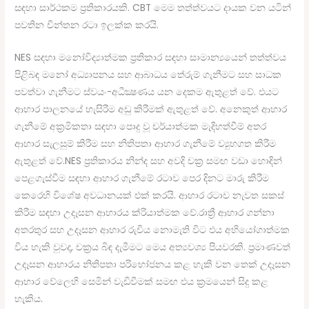
සඳහා සාර්ථකම ප්‍රතිකාරයකි. CBT මෙම තත්ත්වයට දායක වන යටින්
පවතින චින්තන රටා ඉලක්ක කරයි.
NES සඳහා මනෝවිද්‍යාත්මක ප්‍රතිකාර සඳහා සාමාන්‍යයෙන් තත්ත්වය
පිළිබඳ මනෝ අධ්‍යාපනය සහ ආබාධය තේරුම් ගැනීමට සහ සාධක
පවත්වා ගැනීමට ස්වයං-අධීක්‍ෂණය යන දෙකම ඇතුළත් වේ. එයට
ආහාර පාලනයේ හැසිරීම අඩු කිරීමක් ඇතුළත් වේ. අනෙකුත් ආහාර
ගැනීමේ අක්‍රමිකතා සඳහා පොදු වූ චර්යාත්මක මැදිහත්වීම් අතර
ආහාර සැලසුම් කිරීම සහ නිතිපතා ආහාර ගැනීමේ ව්‍යුහගත කිරීම
ඇතුළත් වේ.NES ප්‍රතිකාරය නින්ද සහ අවදි චක්‍ර සමඟ වඩා හොඳින්
පෙළගැස්වීම සඳහා ආහාර ගැනීමේ රටාව පෙර දිනට මාරු කිරීම
කෙරෙහි විශේෂ අවධානයක් එක් කරයි. ආහාර රටාව නැවත සකස්
කිරීම සඳහා උදෑසන ආහාරය ක්රියාත්මක වේ.රාත්‍රී ආහාර ගන්නා
අතරතුර සහ උදෑසන ආහාර රුචිය නොමැති විට එය අභියෝගාත්මක
විය හැකි වුවද, චක්‍රය බිඳ දැමීමට මෙය අත්‍යවශ්‍ය පියවරකි. ප්‍රමාණවත්
උදෑසන ආහාරය නිතිපතා පරිභෝජනය කළ හැකි වන තෙක් උදෑසන
ආහාර වේලෙහි සෙමින් වැඩිවීමක් සමඟ එය ක්‍රමයෙන් සිදු කළ
හැකිය.