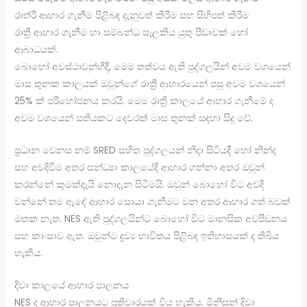
රාත්රී ආහාර ගැනීම පිළිබඳ දැනුවත් කිරීම සහ සිහිපත් කිරීම
රාත්‍රී ආහාර ගැනීම හා සම්බන්ධ සැලකිය යුතු පීඩාවක් හෝ
ආබාධයක්.
බොහෝ අවස්ථාවන්හීදී, මෙම තත්වය ඇති පුද්ගලයින් අවම වශයෙන්
මාස තුනක කාලයක් ඔවුන්ගේ රාත්‍රී ආහාරයෙන් පසු අවම වශයෙන්
25% ක් පරිභෝජනය කරයි. මෙම රාත්‍රී කාලයේ ආහාර ගැනීමේ ද
අවම වශයෙන් සතියකට දෙවරක් මාස තුනක් සඳහා සිදු වේ.
ප්‍රධාන වෙනස නම් SRED සහිත පුද්ගලයන් නිදා සිටියදී හෝ නින්ද
සහ අවදිවීම අතර සන්ධ්‍යා කාලයේදී ආහාර ගන්නා අතර ඔවුන්
කරන්නේ කුමක්දැයි නොදැන සිටීමයි. ඔවුන් බොහෝ විට අවදි
වන්නේ තම ඇඳේ ආහාර සොයා ගැනීමට වන අතර ආහාර ගත් බවක්
මතක නැත. NES ඇති පුද්ගලයින්ට බොහෝ විට මානසික අවපීඩනය
සහ කාංසාව ඇත. ඔවුන්ට ද්‍රව්‍ය භාවිතය පිළිබඳ ඉතිහාසයක් ද තිබිය
හැකිය.
දිවා කාලයේ ආහාර පාලනය
NES ද ආහාර පාලනයට ප්‍රතිචාරයක් විය හැකිය. මිනිසුන් දිවා