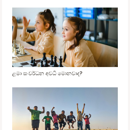
ළමා සංවර්ධන අවධි මොනවාද?