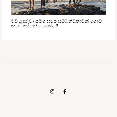
මව ළදරුවා සමග සමීප සම්බන්ධතාවක් ගොඩ
නගා ගන්නේ කෙසේද ?