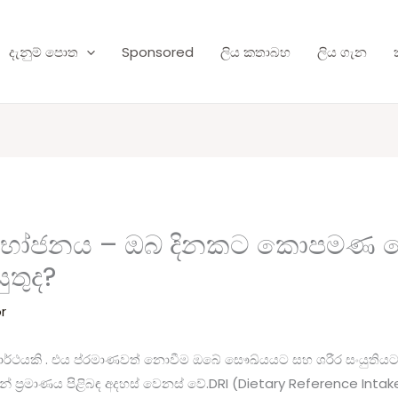
දැනුම් පොත
Sponsored
ලිය කතාබහ
ලිය ගැන
පරිභෝජනය – ඔබ දිනකට කොපමණ ප්‍
ුතුද?
r
‍ය පදාර්ථයකි . එය ප්රමාණවත් නොවීම ඔබේ සෞඛ්යයට සහ ශරීර සංයුත
ටීන් ප්‍රමාණය පිළිබඳ අදහස් වෙනස් වේ.DRI (Dietary Reference Intak