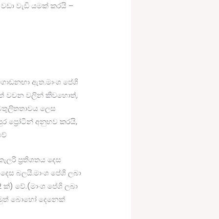
 වඩා වැඩි යමක් කරයි –
 ගොඩනඟා ඇත.මාංශ පේශි
නත් වචන වලින් කිවහොත්,
 සමතුලිතතාවය ලෙස
ර ප්‍රෝටීන් අනුභව කරයි,
වේ
ැලරි ප්‍රතිශතය දෙස
 දෙස බලයි.මාංශ පේශි ලබා
.2 ක්) වේ.(මාංශ පේශි ලබා
 නමුත් බොහෝ දෙනෙක්