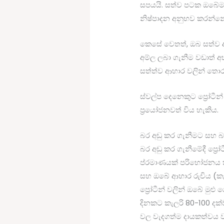
සපයයි. සත්ව පටක ඔබේම ප
නිෂ්පාදන අනුභව කරන්නේ 
කෙසේ වෙතත්, ඔබ සත්ව ආ
අම්ල ලබා ගැනීම වඩාත් 
සත්ත්ව ආහාර වලින් තොර 
ස්වල්ප දෙනෙකුට ප්‍රෝටීන
ප්‍රයෝජනවත් විය හැකිය.
බර අඩු කර ගැනීමට සහ බ
බර අඩු කර ගැනීමේදී ප්‍ර
ප්රමාණයක් පරිභෝජනය කළ
සහ ඔබේ ආහාර රුචිය (කැල
ප්‍රෝටීන් වලින් ඔබේ මුළ
දිනකට කැලරි 80-100 දක්
වල වැදගත්ම දායකත්වය වන