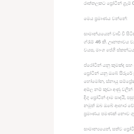
රාත්තලකට ප්‍රෝටීන් ග්‍රෑම් 
මෙය ප්‍රමාණය වන්නේ:
සාමාන්යයෙන් වාඩි වී සිට
ග්රෑම් 46 කි. ඌනතාවය වැ
වයස, මාංශ පේශි ස්කන්ධ
ප්රෝටීන් යනු කුමක්ද සහ
ප්‍රෝටීන් යනු ඔබේ සිරුර
හෝමෝන, ස්නායු සම්ප්‍ර
අම්ල නම් කුඩා අණු වලි
දිගු ප්‍රෝටීන් දාම සාද
නමුත් ඔබ ඔබේ ආහාර වේල
ප්‍රමාණය පමණක් නොව ග
සාමාන්‍යයෙන්, සත්ව ප්‍ර