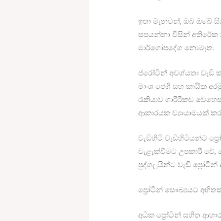
ඉතා මැනවින්, ඔබ ඔබේ සි
සපයන්නා විසින් අතිරේක
මාර්ගෝපදේශ නොමැත.
ප්රෝටීන් අවශ්යතා වැඩි
මාංශ පේශී සහ කායික අරමුණ
රැකියාව ශාරීරිකව වෙහෙස
ආකාරයක ව්‍යායාමයක් කරන්
වැඩිහිටි වැඩිහිටියන්ට ප
වැළැක්වීමට උපකාරී වේ, ම
පුද්ගලයින්ට වැඩි ප්‍රෝටීන්
ප්‍රෝටීන් සෞඛ්‍යයට අහි
අධික ප්‍රෝටීන් සහිත ආහ