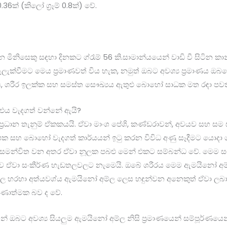
0.36ක් (කිලෝ ග්‍රෑම් 0.8ක්) වේ.
ින මිනිසෙකු සඳහා දිනකට ග්රෑම් 56 කි.සාමාන්යයෙන් වාඩි වී සිටින 
ලැක්වීමට මෙය ප්‍රමාණවත් විය හැක, නමුත් ඔබට අවශ්‍ය ප්‍රමාණය ඔබගේ
ය, ශරීර ඉලක්ක සහ සමස්ත සෞඛ්‍යය ඇතුළු බොහෝ සාධක මත රඳා පවත
 එය වැදගත් වන්නේ ඇයි?
ේ ප්‍රධාන තැනුම් ඒකකයයි. ඒවා මාංශ පේශි, කණ්ඩරාවන්, අවයව සහ සම
ේෂක සහ බොහෝ වැදගත් කාර්යයන් ඉටු කරන විවිධ අණු සෑදීමට යොදා ග
න් සමන්විත වන අතර ඒවා නූලක පබළු මෙන් එකට සම්බන්ධ වේ. මෙම 
යි, පසුව ඒවා සංකීර්ණ හැඩතලවලට නැමෙයි. ඔබේ ශරීරය මෙම ඇමයිනෝ අ
 හරහා අත්යවශ්ය ඇමයිනෝ අම්ල ලෙස හඳුන්වන අනෙකුත් ඒවා ලබා ගත 
ුණාත්මක බව ද වේ.
ෝටීන් ඔබට අවශ්‍ය සියලුම ඇමයිනෝ අම්ල නිසි ප්‍රමාණයෙන් සම්පූර්ණය