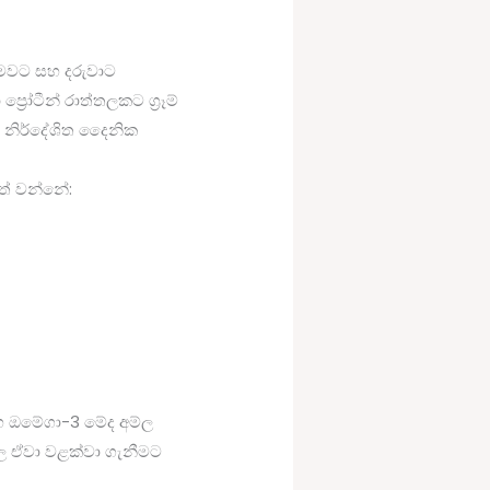
් මවට සහ දරුවාට
රෝටීන් රාත්තලකට ග්‍රෑම්
ඳහා නිර්දේශිත දෛනික
ළත් වන්නේ:
 සහ ඔමේගා-3 මේද අම්ල
ුල ඒවා වළක්වා ගැනීමට