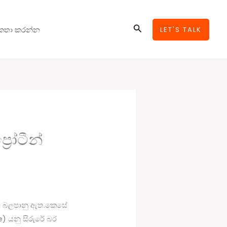
Search
කතා කරන්න
LET'S TALK
රෝටීන්
ියට බලපානු ඇත.කෙසේ
e) යනු සිරුරේ බර