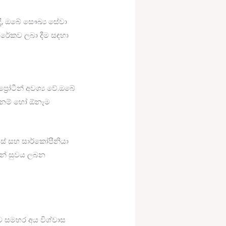
දී, ඔබේ සෞඛ්‍ය සේවා
ිරේකව ලබා දීම සඳහා
්‍රෝටීන් අවශ්‍ය වේ.ඔබේ
නේ නම් හෝ ඕනෑම
ිස් සහ සාර්කෝපීනියා
ලින් සුවය ලබන
බව සමහර අය විශ්වාස