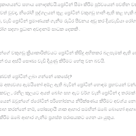
ප්‍රකාශයන්ට සහාය නොදක්වයි.ප්‍රෝටීන් සීමා කිරීම පූර්වයෙන් පවතින 
ත් වුවද, නිරෝගී පුද්ගලයන් තුළ ප්‍රෝටීන් වකුගඩු හානි ඇති කළ හැකි බ
ඩි ප්‍රෝටීන් ප්‍රමාණයක් ගැනීම රුධිර පීඩනය අඩු කර දියවැඩියා ර
ෝග සඳහා ප්‍රධාන අවදානම් සාධක දෙකකි .
න්ගේ වකුගඩු ක්‍රියාකාරිත්වයට ප්‍රෝටීන් කිසිදු අහිතකර බලපෑමක් ඇ
 එය අස්ථි සෞඛ්‍ය වැඩි දියුණු කිරීමට හේතු වන බවයි.
ාණවත් ප්‍රෝටීන් ලබා ගන්නේ කෙසේද?
ම අත්‍යවශ්‍ය ඇමයිනෝ අම්ල ඇති බැවින් ප්‍රෝටීන් හොඳම ප්‍රභවයන් වන්
ශාකවල , රනිල කුලයට අයත් බෝග සහ ඇට වර්ග වැනි ප්‍රෝටීන් ද තරම
යයෙන් ඔවුන්ගේ ප්රෝටීන් පරිභෝජනය නිරීක්ෂණය කිරීමට අවශ්ය න
්සාහ කරන්නේ නම්, පෝෂ්‍යදායී ශාක ආහාර සමඟින් ඔබේ බොහෝ ආහ
භව කිරීම ඔබේ ආහාර ගැනීම ප්‍රශස්ත පරාසයකට ගෙන යා යුතුය.