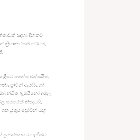
කාන්තාවක් සඳහා දිනකට
 ක්‍රියාකාරකම් මට්ටම,
ී.
 සෑදීමට මෙන්ම එන්සයිම,
නී.ප්‍රෝටීන් ඇමයිනෝ
සම්බන්ධිත ඇමයිනෝ අම්ල
ම්ල සමහරක් නිපදවයි,
යුතුය.ප්‍රෝටීන් යනු
ෙන් ප්‍රයෝජනයට ගැනීමට