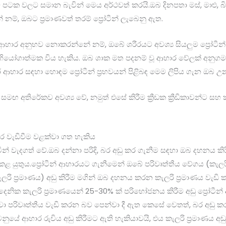
ටක වලට සමාන බැවින් මෙය අර්ථවත් කරයි.ඔබ දිනපතා මස්, මාළු, බි
නම්, ඔබට ප්‍රමාණවත් තරම් ප්‍රෝටීන් ලැබෙනු ඇත.
හාර අනුභව නොකරන්නේ නම්, ඔබේ ශරීරයට අවශ්‍ය සියලුම ප්‍රෝටීන්
අභියෝගාත්මක විය හැකිය. ඔබ ශාක මත පදනම් වූ ආහාර වේලක් අනු
ආහාර සඳහා හොඳම ප්‍රෝටීන් ප්‍රභවයන් පිළිබඳ මෙම ලිපිය ගැන ඔබ උනන
් සමඟ අතිරේකව අවශ්‍ය වේ, නමුත් එසේ කිරීම ක්‍රීඩක ක්‍රීඩිකාවන්ට
ර වැඩිවීම වළක්වා ගත හැකිය
ෝටීන් වැදගත් වේ.ඔබ දන්නා පරිදි, බර අඩු කර ගැනීම සඳහා ඔබ දහනය කි
 යුතුය.ප්‍රෝටීන් ආහාරයට ගැනීමෙන් ඔබේ පරිවෘත්තීය වේගය (කැලරි
රි ප්‍රමාණය) අඩු කිරීම මගින් ඔබ දහනය කරන කැලරි ප්‍රමාණය වැඩි 
ු දෛනික කැලරි ප්‍රමාණයෙන් 25-30% ක් පරිභෝජනය කිරීම අඩු ප්‍රෝට
වා පරිවෘත්තීය වැඩි කරන බව පෙන්වා දී ඇත කෙසේ වෙතත්, බර අඩු කර 
ුයේ ආහාර රුචිය අඩු කිරීමට ඇති හැකියාවයි, එය කැලරි ප්‍රමාණය අඩු