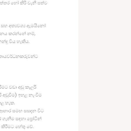
ත්තර හෝ කිරි වැනි සත්ව
 සහ අත්‍යවශ්‍ය ඇමයිනෝ
ගමනය කරන්නේ නම්,
්දු විය හැකිය.
 සහ කායවර්ධනකරුවන්ට
රීමට වඩා අඩු කැලරි
 අඩුවීම) ඉහළ නැංවීම
කළ හැක.
ීන් ආහාර සමඟ සසඳන විට
ගැනීම සඳහා ප්‍රෝටීන්
 කිරීමට හේතු වේ.