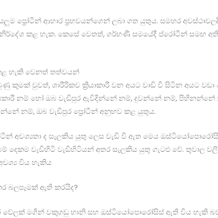
යලුම ප්‍රෝටීන් ආහාර ප්‍රභවයන්ගෙන් ලබා ගත යුතුය. සමහර අවස්ථාවල
 නිර්දේශ කළ හැක. කෙසේ වෙතත්, ගර්භණී සමයේදී ප්රෝටීන් සමඟ අත
 කළ හැකි වෙනත් තත්වයන්
ු කුමක් වුවත්, ශාරීරිකව ක්‍රියාකාරී වන අයට වාඩි වී සිටින අයට වඩා ප
කාරී නම් හෝ ඔබ වැඩිපුර ඇවිදින්නේ නම්, දුවන්නේ නම්, පිහිනන්
නේ නම්, ඔබ වැඩිපුර ප්‍රෝටීන් අනුභව කළ යුතුය.
්‍රෝටීන් අවශ්‍යතා ද සැලකිය යුතු ලෙස වැඩි වී ඇත මෙය ඔස්ටියෝපොරෝස
ේ දෙකම වැඩිහිටි වැඩිහිටියන් අතර සැලකිය යුතු ගැටළු වේ. තුවාල ව
 අවශ්‍ය විය හැකිය
තකර බලපෑමක් ඇති කරයිද?
ාර වේලක් මගින් වකුගඩු හානි සහ ඔස්ටියෝපොරෝසිස් ඇති විය හැකි 