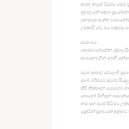
කරන නමුත් විද්‍යාව මෙම 
පුද්ගලයන් සඳහා ප්‍රයෝජනව
නොමැත ඇත්ත වශයෙන්ම, වැ
උපකාරී වේ, එය වකුගඩු ර
සාරාංශය
සෞඛ්‍ය සම්පන්න පුද්ගලයි
අධ්‍යයනවලින් පෙනී යන්නේ
ඔබේ ආහාර වේලෙහි ප්‍රම
ඔබේ ශරීරයට අවශ්‍ය සියලු
කිරි නිෂ්පාදන ය.සමහර 
බොහෝ මිනිසුන් සාමාන්
නම් සහ එසේ සිටීමට උත
ප්‍රෝටීන් ප්‍රභවයන් අනු