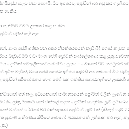
යිඩ්‍රේට් වලට වඩා හොඳයි, ඊට අමතරව, ප්‍රෝටීන් බර අඩු කර ගැනීමට
ත හැකිය.
ලබා ගැනීමට ඔබට උපකාර කළ හැකිය
රෝටීන් වලින් සෑදී ඇත.
්, මාංශ පේශි ගතික වන අතර නිරන්තරයෙන් කැඩී බිඳී ගොස් නැවත
ීරය බිඳවැටීමට වඩා මාංශ පේශි ප්‍රෝටීන් සංස්ලේෂණය කළ යුතුය.වෙ
මක ප්‍රෝටීන් සමතුලිතතාවයක් තිබිය යුතුය – බොහෝ විට නයිට්‍රජන්
්‍රජන් අධික බැවින්, මාංශ පේශි ගොඩනැගීමට කැමති අය බොහෝ විට වැඩිපු
හළ ප්‍රෝටීන් පරිභෝජනය මාංශ පේශි සහ ශක්තිය ගොඩනැගීමට උපකාරී 
්ධයෙන් ගත් කල, අධ්‍යයනයන් සාමාන්‍යයෙන් ප්‍රෝටීන් වලින් ලැබෙන ක
කිලෝග්‍රෑමයකට හෝ රාත්තල් සඳහා ප්‍රෝටීන් දෛනික ග්‍රෑම් ප්‍රමාණය
ක් වන්නේ ශරීරයේ බර රාත්තලකට ප්‍රෝටීන් ග්‍රෑම් 1 ක් (කිලෝ ග්‍රෑම් 2
්‍රශස්ත ප්‍රමාණය තීරණය කිරීමට බොහෝ අධ්‍යයනයන් උත්සාහ කර ඇත,
ඇත.)