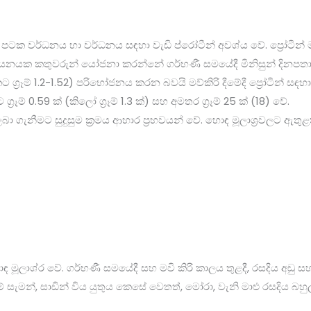
ේ පටක වර්ධනය හා වර්ධනය සඳහා වැඩි ප්රෝටීන් අවශ්ය වේ. ප්‍රෝටීන
යයනයක කතුවරුන් යෝජනා කරන්නේ ගර්භණී සමයේදී මිනිසුන් දිනපතා ප්‍
ට ග්‍රෑම් 1.2-1.52) පරිභෝජනය කරන බවයි මව්කිරි දීමේදී ප්‍රෝටීන් ස
රෑම් 0.59 ක් (කිලෝ ග්‍රෑම් 1.3 ක්) සහ අමතර ග්‍රෑම් 25 ක් (18) වේ.
බා ගැනීමට සුදුසුම ක්‍රමය ආහාර ප්‍රභවයන් වේ. හොඳ මූලාශ්‍රවලට ඇතු
ොඳ මූලාශ්ර වේ. ගර්භණී සමයේදී සහ මවි කිරි කාලය තුළදී, රසදිය අඩු
 සැමන්, සාඩින් විය යුතුය කෙසේ වෙතත්, මෝරා, වැනි මාළු රසදිය බහ