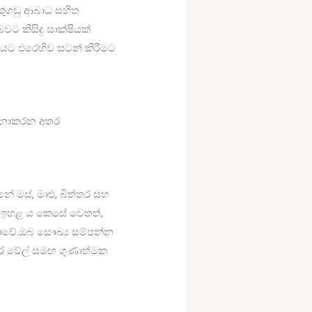
වකුගඩු ආබාධ සහිත
වට කිසිදු සාක්ෂියක්
ෝගයට එරෙහිව සටන් කිරීමට
ති නොකරන අතර
නේ මස්, මාළු, බිත්තර සහ
ක් ඉහළ ය කෙසේ වෙතත්,
ොවේ.ඔබ සෞඛ්‍ය සම්පන්න
ාර වේල් සමඟ ගුණාත්මක