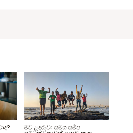
වාද?
මව ළදරුවා සමග සමීප