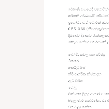
ගර්භණී සමයේදී ප්රෝටීන්
ගර්භනී අවධියේදී, ශරීරය
ප්‍රයෝජනවත් වේ.එක් අධ්‍
0.55-0.69 (කිලෝග්‍රෑමයක
දීමනාව දිනකට රාත්තලකට ග්‍
ඕනෑම පෝෂ්‍ය පදාර්ථයක් ල
බෝංචි, කඩල සහ පරිප්පු
බිත්තර
කෙට්ටු මස්
කිරි ආශ්රිත නිෂ්පාදන
ඇට වර්ග
ටෝෆු
මාළු සහ මුහුදු ආහාර ද හ
බහුල මාළු තෝරන්න, එනම්
වග බලා ගන්න.