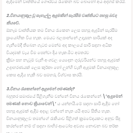
ඇදීමෙන් වෘත්තියේ ගෞරවය රැකෙන බව බොහෝ අය අදහස් කරයි.
2.විනයානුකූල වූ සැහැල්ලු ඇදුමකින් සැරසීම වෘත්තියට පහසු බවද
කියවේ.
ඕනෑම වෘත්තියක තම විනය රැකෙන ලෙස පහසු ඇදුමින් සැරසීම
ප්‍රායෝගික විය හැක. මෙයට බලපාන්නේ උදෑසන සාරියක් අද
ගැනීමේදී තිබෙන ගැටළු මෙන්ම අද කාලයේ සාරි සදහා අධික
වියදමක් වැය වීම පෙන්වා දිය හැක.මීට අමතරව
ක්‍රීඩා සහ නැටුම් වැනි අංශවල යෙදෙන ගුරුවරියන්ට පහසු ඇදුමක්
උදාහරණයක් ලෙස කුර්තා හෝ ලුන්ගි වැනි ඇදුමක් විනයානුකූල
කෙස ඇදිය හැකි බව සමහරු විශ්වාස කරයි.
3.විනය රැකෙන්නේ ඇදුමෙන් පමණක්ද?
බහුතර සමාජයේ පිළිගැනීම වන්නේ විනය රැකෙන්නේ
\’ඇදුමෙන්
පමණක් නොව ක්‍රියාවෙන්\’
ය යන්නයි.මේ සදහා සාරි ඇදීම හෝ
පහසු ඇදුමක් ඇදීම අදාළ වන්නේ නැත යයි අපට සිතිය හැක.
විනයානුකූලව තමන්ගේ රැකියාව පිළිගත් ක්‍රමවේදයකට අනුව සිදු
කරන්නේ නම් ඒ සදහා බාහිර ආටෝප අවශ්‍ය නොවන බව තර්ක