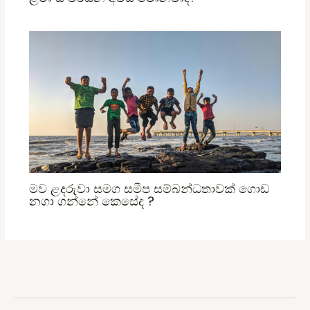
මව ළදරුවා සමග සමීප සම්බන්ධතාවක් ගොඩ
නගා ගන්නේ කෙසේද ?