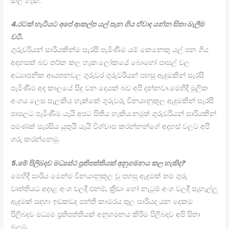
කල හැක.
4.රටක් හැටියට අපේ ආකල්ප යල් පැන ගිය ඒවාද යන්න සිතා බැලීම
වටී.
ගුරුවරියන් සාරියකින්ම සැරසී පැමිණීම යම් කෙනෙකු යල් පන ගිය
අදහසක් බව තර්ක කල හැක.ලෝකයේ බොහෝ පාසල් වල
අධ්‍යාපනික ආයතනවල ගුරුවර ගුරුවරියන් පහසු ඇදුමකින් සැරසී
පැමිණීම අද කාලයේ සිදු වන දෙයක් බව අපි දන්නවා.මෙහිදී මුලික
අංගය ලෙස සැලකිය හැක්කේ ගුරුවරු විනයානුකූල ඇදුමකින් සැරසී
පාසලට පැමිණීම යැයි අපට සිතිය හැකිය.නමුත් ගුරුවරියන් සාරියකින්
පමණක් සැරසිය යුතුයි යැයි විශ්වාස කරන්නන්ගේ අදහස් වලට අපි
ගරු කරන්නෙමු.
5.මේ පිලිබදව මධ්‍යස්ථ ප්‍රතිපත්තියක් අනුගමනය කල හැකිද?
මෙහිදී සාරිය මෙන්ම විනයානුකූල වූ පහසු ඇදුමක් තම ගුරු
වෘත්තියට අදාළ අංශ වලදී එනම්, ක්‍රීඩා හෝ නැටුම් අංශ වලදී සැහැල්ලු
ඇදුමක් සදහා ඉඩකඩද පන්ති කාමරය තුල සාරියද යන දෙකම
පිලිබදව මධ්‍යම ප්‍රතිපත්තියක් අනුගමනය කිරීම පිලිබදව අපි සිතා
බලමු.