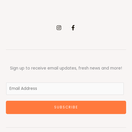
Sign up to receive email updates, fresh news and more!
E
m
a
SUBSCRIBE
i
l
*