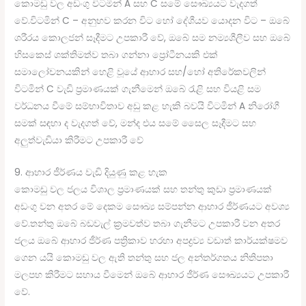
කොමඩු වල අඩංගු විටමින් A සහ ​​C සමේ සෞඛ්‍යයට වැදගත්
වේ.විටමින් C – අනුභව කරන විට හෝ දේශීයව යොදන විට – ඔබේ
ශරීරය කොලජන් සෑදීමට උපකාරී වේ, ඔබේ සම නම්‍යශීලීව සහ ඔබේ
හිසකෙස් ශක්තිමත්ව තබා ගන්නා ප්‍රෝටීනයකි එක්
සමාලෝචනයකින් හෙළි වූයේ ආහාර සහ/හෝ අතිරේකවලින්
විටමින් C වැඩි ප්‍රමාණයක් ගැනීමෙන් ඔබේ රැළි සහ වියළි සම
වර්ධනය වීමේ සම්භාවිතාව අඩු කළ හැකි බවයි විටමින් A නිරෝගී
සමක් සඳහා ද වැදගත් වේ, මන්ද එය සමේ සෛල සෑදීමට සහ
අලුත්වැඩියා කිරීමට උපකාරී වේ
9. ආහාර ජීර්ණය වැඩි දියුණු කළ හැක
කොමඩු වල ජලය විශාල ප්‍රමාණයක් සහ තන්තු කුඩා ප්‍රමාණයක්
අඩංගු වන අතර මේ දෙකම සෞඛ්‍ය සම්පන්න ආහාර ජීර්ණයට අවශ්‍ය
වේ.තන්තු ඔබේ බඩවැල් ක්‍රමවත්ව තබා ගැනීමට උපකාරී වන අතර
ජලය ඔබේ ආහාර ජීර්ණ පත්‍රිකාව හරහා අපද්‍රව්‍ය වඩාත් කාර්යක්ෂමව
ගෙන යයි කොමඩු වල ඇති තන්තු සහ ජල අන්තර්ගතය නිතිපතා
මලපහ කිරීමට සහාය වීමෙන් ඔබේ ආහාර ජීර්ණ සෞඛ්‍යයට උපකාරී
වේ.