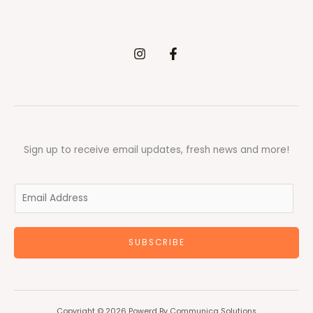
Sign up to receive email updates, fresh news and more!
E
m
a
SUBSCRIBE
i
l
*
Copyright © 2026 Powerd By Communica Solutions