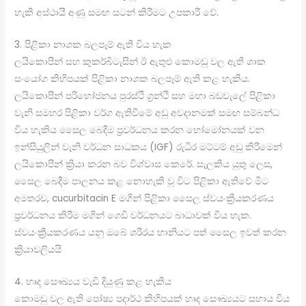
හැකි අස්ථායී අණු සමඟ සටන් කිරීමට උපකාරී වේ.
3. පිළිකා නාශක බලපෑම් ඇති විය හැක
ලයිකොපීන් සහ කුකර්බිටැසින් ඊ ඇතුළු කොමඩු වල ඇති ශාක
සංයෝග කිහිපයක් පිළිකා නාශක බලපෑම් ඇති කළ හැකිය.
ලයිකොපීන් පරිභෝජනය පුරස්ථි ග්‍රන්ථි සහ මහා බඩවැලේ පිළිකා
වැනි සමහර පිළිකා වර්ග ඇතිවීමේ අඩු අවදානමක් සමඟ සම්බන්ධ
විය හැකිය සෛල බෙදීම ප්‍රවර්ධනය කරන හෝමෝනයක් වන
ඉන්සියුලින් වැනි වර්ධන සාධකය (IGF) රුධිර මට්ටම් අඩු කිරීමෙන්
ලයිකොපීන් ක්‍රියා කරන බව විශ්වාස කෙරේ. සැලකිය යුතු ලෙස,
සෛල බෙදීම පාලනය කළ නොහැකි වූ විට පිළිකා ඇතිවේ මීට
අමතරව, cucurbitacin E මගින් පිළිකා සෛල ස්වයංක්‍රීයකරණය
ප්‍රවර්ධනය කිරීම මගින් ගෙඩි වර්ධනයට බාධාවක් විය හැක.
ස්වයංක්‍රීයකරණය යනු ඔබේ ශරීරය හානියට පත් සෛල ඉවත් කරන
ක්‍රියාවලියයි
4. හෘද සෞඛ්‍යය වැඩි දියුණු කළ හැකිය
කොමඩු වල ඇති පෝෂ්‍ය පදාර්ථ කිහිපයක් හෘද සෞඛ්‍යයට සහාය විය