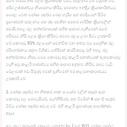
ඔබේ ශරීරය නිසි ලෙස ක්‍රියාත්මක වීමට සජලනය වීම වැදගත් වේ.
ශරීර උෂ්ණත්වය නියාමනය කිරීම, සාමාන්‍ය ඉන්ද්‍රිය ක්‍රියාකාරිත්වය,
සෛල වෙත පෝෂ්‍ය පදාර්ථ බෙදා හැරීම සහ අවදියෙන් සිටීම
ප්‍රමාණවත් සජලනය මත රඳා පවතින සමහර ශාරීරික ක්‍රියාවලීන්
පමණි.ඉහළ ජල අන්තර්ගතයක් සහිත ආහාර ගැනීමෙන් ඔබේ
ශරීරයට නිසි ලෙස ක්‍රියා කිරීමට අවශ්‍ය ජලය ලබා දීමට උපකාරී
වේ.කොමඩු 92% ජලයෙන් සමන්විත වන අතර, එය දෛනික ජල
පරිභෝජනය සඳහා විශිෂ්ට තේරීමක් කරයි.තවද, එහි ඉහළ ජල
අන්තර්ගතය නිසා, මෙම කොමඩු අඩු කැලරි ඝනත්වයක් ඇතකොමඩු
වැනි අඩු කැලරි ඝණත්වය සහිත ආහාර අනුභව කිරීම, ඔබට වැඩි
වේලාවක් බඩ පිරුණු බවක් දැනීමෙන් බර කළමනාකරණයට
උපකාරී වේ
2. පෝෂ්‍ය පදාර්ථ හා හිතකර ශාක සංයෝග වලින් අසුරා ඇත
කොමඩු වල පොටෑසියම්, මැග්නීසියම්, සහ විටමින් A සහ ​​C ඇතුළු
විවිධ පෝෂ්‍ය පදාර්ථ අඩංගු වේ. එහි කැලරි ප්‍රමාණයද සාපේක්ෂව
අඩුය
අමු, කැට කපාගත් කොමඩු කෝප්ප 1ක (ග්‍රෑම් 152) පෝෂ්‍ය පදාර්ථ