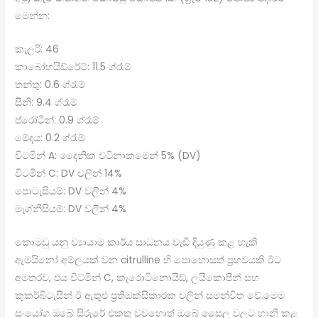
මෙන්න:
කැලරි: 46
කාබෝහයිඩ්රේට්: 11.5 ග්රෑම්
තන්තු: 0.6 ග්රෑම්
සීනි: 9.4 ග්රෑම්
ප්රෝටීන්: 0.9 ග්රෑම්
මේදය: 0.2 ග්රෑම්
විටමින් A: දෛනික වටිනාකමෙන් 5% (DV)
විටමින් C: DV වලින් 14%
පොටෑසියම්: DV වලින් 4%
මැග්නීසියම්: DV වලින් 4%
කොමඩු යනු ව්‍යායාම කාර්ය සාධනය වැඩි දියුණු කළ හැකි
ඇමයිනෝ අම්ලයක් වන citrulline හි පොහොසත් ප්‍රභවයකි ඊට
අමතරව, එය විටමින් C, කැරොටිනොයිඩ්, ලයිකොපීන් සහ
කුකර්බිටැසින් ඊ ඇතුළු ප්‍රතිඔක්සිකාරක වලින් සමන්විත වේ.මෙම
සංයෝග ඔබේ සිරුරේ එකතු වුවහොත් ඔබේ සෛල වලට හානි කළ