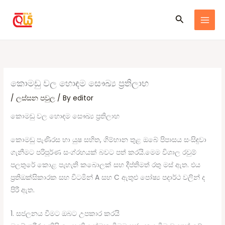
Skip
Search
to
content
කොමඩු වල හොඳම සෞඛ්‍ය ප්‍රතිලාභ
/
ලස්සන පවුල
/ By
editor
කොමඩු වල හොඳම සෞඛ්‍ය ප්‍රතිලාභ
කොමඩු පැණිරස හා යුෂ සහිත, ගිම්හාන තුළ ඔබේ පිපාසය සංසිඳුවා
ගැනීමට පරිපූර්ණ සංග්රහයක් බවට පත් කරයි.මෙම විශාල රවුම්
පලතුරේ කොළ පැහැති කබොලක් සහ දීප්තිමත් රතු මස් ඇත. එය
ප්‍රතිඔක්සිකාරක සහ විටමින් A සහ ​​C ඇතුළු පෝෂ්‍ය පදාර්ථ වලින් ද
පිරී ඇත.
1. සජලනය වීමට ඔබට උපකාර කරයි