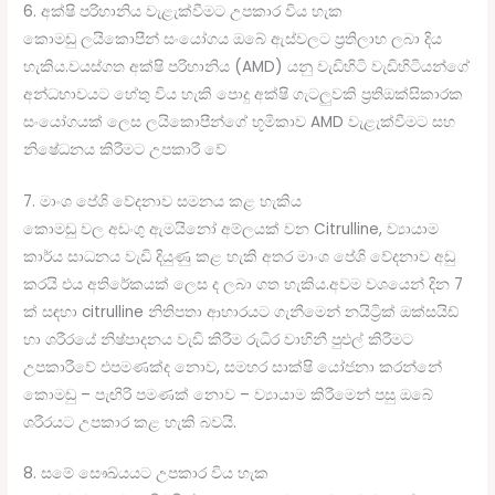
6. අක්ෂි පරිහානිය වැළැක්වීමට උපකාර විය හැක
කොමඩු ලයිකොපීන් සංයෝගය ඔබේ ඇස්වලට ප්‍රතිලාභ ලබා දිය
හැකිය.වයස්ගත අක්ෂි පරිහානිය (AMD) යනු වැඩිහිටි වැඩිහිටියන්ගේ
අන්ධභාවයට හේතු විය හැකි පොදු අක්ෂි ගැටලුවකි ප්‍රතිඔක්සිකාරක
සංයෝගයක් ලෙස ලයිකොපීන්ගේ භූමිකාව AMD වැළැක්වීමට සහ
නිෂේධනය කිරීමට උපකාරී වේ
7. මාංශ පේශි වේදනාව සමනය කළ හැකිය
කොමඩු වල අඩංගු ඇමයිනෝ අම්ලයක් වන Citrulline, ව්‍යායාම
කාර්ය සාධනය වැඩි දියුණු කළ හැකි අතර මාංශ පේශි වේදනාව අඩු
කරයි එය අතිරේකයක් ලෙස ද ලබා ගත හැකිය.අවම වශයෙන් දින 7
ක් සඳහා citrulline නිතිපතා ආහාරයට ගැනීමෙන් නයිට්‍රික් ඔක්සයිඩ්
හා ශරීරයේ නිෂ්පාදනය වැඩි කිරීම රුධිර වාහිනී පුළුල් කිරීමට
උපකාරීවේ එපමණක්ද නොව, සමහර සාක්ෂි යෝජනා කරන්නේ
කොමඩු – පැඟිරි පමණක් නොව – ව්‍යායාම කිරීමෙන් පසු ඔබේ
ශරීරයට උපකාර කළ හැකි බවයි.
8. සමේ සෞඛ්යයට උපකාර විය හැක