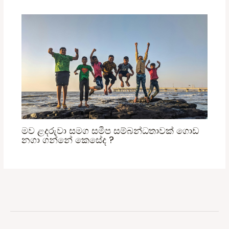
මව ළදරුවා සමග සමීප සම්බන්ධතාවක් ගොඩ
නගා ගන්නේ කෙසේද ?