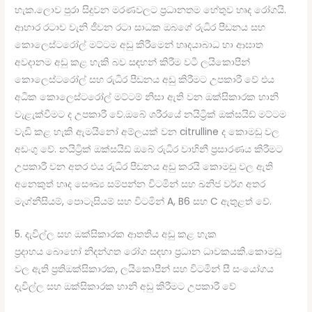
හැක.ලොව පුරා සිදුවන මරණවලට ප්‍රධානතම හේතුව හෘද රෝගයි.
ආහාර රටාව වැනි ජීවන රටා සාධක ඔබගේ රුධිර පීඩනය සහ
කොලෙස්ටරෝල් මට්ටම අඩු කිරීමෙන් හෘදයාබාධ හා ආඝාත
අවදානම අඩු කළ හැකි බව සඳහන් කිරීම වටී ලයිකොපීන්
කොලෙස්ටරෝල් සහ රුධිර පීඩනය අඩු කිරීමට උපකාරී වේ එය
අධික කොලෙස්ටරෝල් මට්ටම් නිසා ඇති වන ඔක්සිකාරක හානි
වැළැක්වීමට ද උපකාරී වේ.ඔබේ ශරීරයේ නයිට්‍රික් ඔක්සයිඩ් මට්ටම
වැඩි කළ හැකි ඇමයිනෝ අම්ලයක් වන citrulline ද කොමඩු වල
අඩංගු වේ. නයිට්‍රික් ඔක්සයිඩ් ඔබේ රුධිර වාහිනී ප්‍රසාරණය කිරීමට
උපකාරී වන අතර එය රුධිර පීඩනය අඩු කරයි කොමඩු වල ඇති
අනෙකුත් හෘද සෞඛ්‍ය සම්පන්න විටමින් සහ ඛනිජ වර්ග අතර
මැග්නීසියම්, පොටෑසියම් සහ විටමින් A, B6 සහ C ඇතුළත් වේ.
5. දැවිල්ල සහ ඔක්සිකාරක ආතතිය අඩු කළ හැක
ප්‍රදාහය බොහෝ නිදන්ගත රෝග සඳහා ප්‍රධාන ධාවකයකි.කොමඩු
වල ඇති ප්‍රතිඔක්සිකාරක, ලයිකොපීන් සහ විටමින් සී සංයෝගය
දැවිල්ල සහ ඔක්සිකාරක හානි අඩු කිරීමට උපකාරී වේ