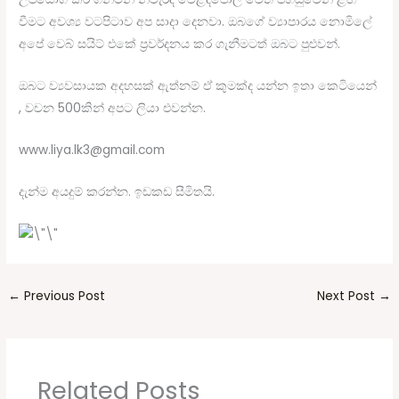
වීමට අවශ්‍ය වටපිටාව අප සාදා දෙනවා. ඔබගේ ව්‍යාපාරය නොමිලේ
අපේ වෙබ් සයිට් එකේ ප්‍රවර්දනය කර ගැනීමටත් ඔබට පුළුවන්.
ඔබට ව්‍යවසායක අදහසක් ඇත්නම් ඒ කුමක්ද යන්න ඉතා කෙටියෙන්
, වචන 500කින් අපට ලියා එවන්න.
www.liya.lk3@gmail.com
දැන්ම අයදුම් කරන්න. ඉඩකඩ සීමිතයි.
←
Previous Post
Next Post
→
Related Posts