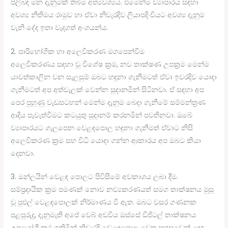
පිලිබඳ මන දැනුමක් තිබීම අත්‍යවශ්‍යය. එමෙන්ම ව්‍යාපාරය සඳහා
අවශ්‍ය නීතිමය රාමුව හා ඒවා නිවැරදිව ලියාපදිංචියට අවශ්‍ය දැනුම
වැනි දේද ඉතා වැදගත් අංගයන්ය.
2. පාරිභෝගික හා අලෙවිකරණ මගපෙන්වීම
අලෙවිකරණය සඳහා වූ විශේෂ ක්‍රම, නව තාක්ෂණ උපක්‍රම මෙන්ම
යාවත්කාලින වන සැලසුම් ඔබට හඳුනා ගැනීමටත් ඒවා ඉවරදිව යොදා
ගැනීමටත් අප අත්වැලක් වෙන්න සුදානමින් සිටිනවා. ඒ සඳහා අප
පෙර පුහුණු වැඩසටහන් මෙන්ම දැනුම බෙදා ගැනීමේ සම්මන්ත්‍රණ
ආදිය පැවැත්වීමට කටයුතු සුදානම් කරනමින් පවතිනවා. ඔබේ
ව්‍යාපාරයට ගැලපෙන වෙළඳපොල හඳුනා ගැනීමත් ඒවාට නිසි
අලෙවිකරණ ක්‍රම සහ විධි යොදා ගන්න ආකාරය අප ඔබට කියා
දෙනවා.
3. ඔන්ලයින් වෙළඳ පොලට පිවිසීමේ අවකාශය ලබා දීම.
සම්ප්‍රදායික ක්‍රම පමණක් නොව නව්‍යකරණයත් සමග තාක්ෂනය මුසු
වූ පුළුල් වෙළඳපොලක් නිර්මාණය වී ඇත. ඔබට වසර ගණනක
පළපුරුදු, දැනුමැති අපේ වෙබ් අඩවිය ඔස්සේ ඩිජිටල් තාක්ෂනය
උපයෝගී කර ගනිමින් නිවැරදි වෙළඳපොල වෙත පහසුවෙන් ළඟ