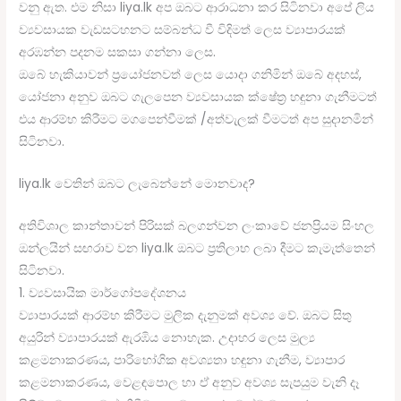
වනු ඇත. එම නිසා liya.lk අප ඔබට ආරාධනා කර සිටිනවා අපේ ලිය
ව්‍යවසායක වැඩසටහනට සම්බන්ධ වී විදිමත් ලෙස ව්‍යාපාරයක්
අරඹන්න පදනම සකසා ගන්නා ලෙස.
ඔබේ හැකියාවන් ප්‍රයෝජනවත් ලෙස යොදා ගනිමින් ඔබේ අදහස්,
යෝජනා අනුව ඔබට ගැලපෙන ව්‍යවසායක ක්ෂේත්‍ර හඳුනා ගැනීමටත්
එය ආරම්භ කිරීමට මගපෙන්වීමක් /අත්වැලක් වීමටත් අප සුදානමින්
සිටිනවා.
liya.lk වෙතින් ඔබට ලැබෙන්නේ මොනවාද?
අතිවිශාල කාන්තාවන් පිරිසක් බලගන්වන ලංකාවේ ජනප්‍රියම සිංහල
ඔන්ලයින් සඟරාව වන liya.lk ඔබට ප්‍රතිලාභ ලබා දීමට කැමැත්තෙන්
සිටිනවා.
1. ව්‍යවසායික මාර්ගෝපදේශනය
ව්‍යාපාරයක් ආරම්භ කිරීමට මුලික දැනුමක් අවශ්‍ය වේ. ඔබට සිතු
අයුරින් ව්‍යාපාරයක් ඇරඹිය නොහැක. උදාහර ලෙස මුල්‍ය
කළමනාකරණය, පාරිභෝගික අවශ්‍යතා හඳුනා ගැනීම, ව්‍යාපාර
කළමනාකරණය, වෙළඳපොල හා ඒ අනුව අවශ්‍ය සැපයුම වැනි දෑ