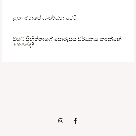
ළමා මනසේ සංවර්ධන අවධි
ඔබේ සිඟිත්තාගේ පෞරුෂය වර්ධනය කරන්නේ
කෙසේද?