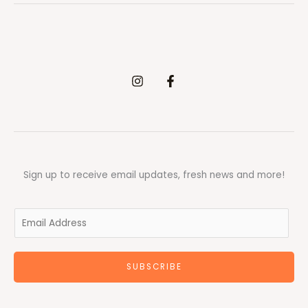
Sign up to receive email updates, fresh news and more!
E
m
a
SUBSCRIBE
i
l
*