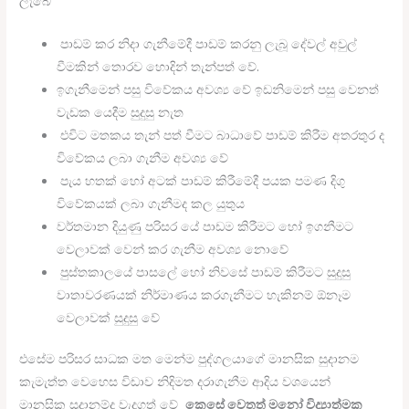
ලැබේ
පාඩම්
කර
නිදා
ගැනීමේදී
පාඩම්
කරනු
ලැබූ
දේවල්
අවුල්
වීමකින්
තොරව
හොදින්
තැන්පත්
වේ
.
ඉගැනීමෙන්
පසු
විවේකය
අවශ්
වේ
ඉඩනිමෙන්
පසු
වෙනත්
වැඩක
යෙදීම
සුදුසු
නැත
එවිට
මතකය
තැන්
පත්
වීමට
බාධාවේ
පාඩම්
කිරීම
අතරතුර
ද
විවේකය
ලබා
ගැනීම
අවශ්
වේ
පැය
හතක්
හෝ
අටක්
පාඩම්
කිරීමේදී
පයක
පමණ
දිගු
විවේකයක්
ලබා
ගැනීමද
කල
යුතුය
වර්තමාන
දියුණු
පරිසර
යේ
පාඩම
කිරීමට
හෝ
ඉගනීමට
වෙලාවක්
වෙන්
කර
ගැනීම
අවශ්
නොවේ
පුස්තකාලයේ
පාසලේ
හෝ
නිවසේ
පාඩම්
කිරීමට
සුදුසු
වාතාවරණයක්
නිර්මාණය
කරගැනීමට
හැකිනම්
ඕනෑම
වෙලාවක්
සුදුසු
වේ
එසේම
පරිසර
සාධක
මත
මෙන්ම
පුද්ගලයාගේ
මානසික
සුදානම
කැමැත්ත
වෙහෙස
විඩාව
නිදිමත
දරාගැනීම
ආදිය
වශයෙන්
මානසික
සුදානම්ද
වැදගත්
වේ
කෙසේ වෙතත් මනෝ විද්‍යාත්මක