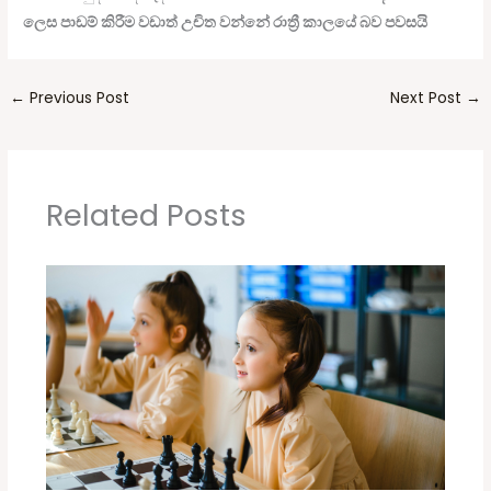
ලෙස පාඩම් කිරීම වඩාත් උචිත වන්නේ රාත්‍රී කාලයේ බව පවසයි
←
Previous Post
Next Post
→
Related Posts