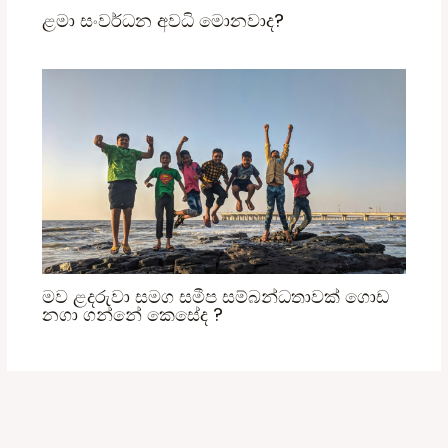
ළමා සංවර්ධන අවධි මොනවාද?
මව ළදරුවා සමග සමීප සම්බන්ධතාවක් ගොඩ
නගා ගන්නේ කෙසේද ?