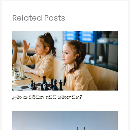
Related Posts
ළමා සංවර්ධන අවධි මොනවාද?