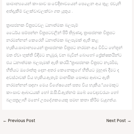
සාමාන්‍යයෙන් කාංසාව සංවේදීතාවයෙන් පෙළෙන අය තුළ එවැනි
අත්දැකීම් වලක්වාවලක්වා ගත යුතුය .
ත්‍රාසජනක චිත්‍රපටවල ධනාත්මක බලපෑම්
ධෛර්ය සම්පන්න චිත්‍රපටවලින් පිරී තිබුණද, ත්‍රාසජනක චිත්‍රපට
නරඹන්නන් කෙරෙහි ධනාත්මක බලපෑමක් ඇති කළ
හැකිය.සාමාන්‍යයෙන් ත්‍රාසජනක චිත්‍රපට නරඹන අය විවිධ හේතූන්
මත ඒවා භුක්ති විඳීමට නැඹුරු වන බැවින් බොහෝ ප්‍රේක්ෂකයින්ට
එය ධනාත්මක බලපෑමක් ඇති කරයි.”ත්‍රාසජනක චිත්‍රපට නැරඹීම,
භීතියට ඔරොත්තු දෙන අතර කෙනෙකුගේ භීතියට මුහුණ දීමට ද
අවස්ථාවක් විය හැකිය.ඇතැම් මානසික සෞඛ්‍ය ආබාධ ඇති
නරඹන්නන් සඳහා මෙය විශේෂයෙන් සත්‍ය විය හැකිය.“යමෙකුට
කාංසාව ආබාධයක් හෝ ඕ.සී.ඩී.ඇත්නම් ඔබේ වෛද්‍යවරයා හෝ
බලපත්‍රලාභී මනෝ උපදේශකයෙකු සමඟ කතා කිරීම වැදගත්ය.
←
Previous Post
Next Post
→