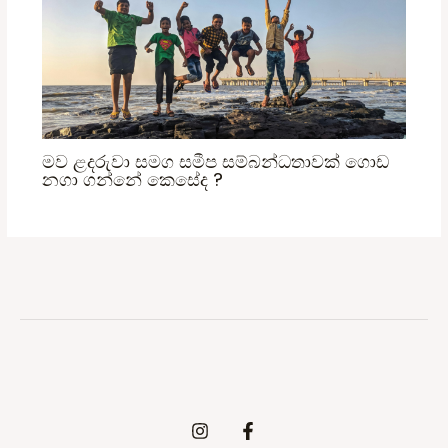
මව ළදරුවා සමග සමීප සම්බන්ධතාවක් ගොඩ
නගා ගන්නේ කෙසේද ?