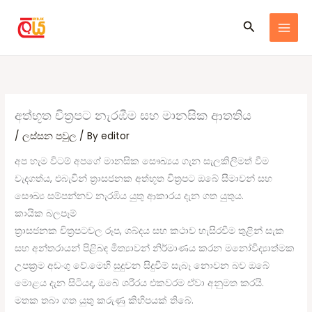
Skip
Search
to
content
අත්භූත චිත්‍රපට නැරඹීම සහ මානසික ආතතිය
/
ලස්සන පවුල
/ By
editor
අප හැම විටම් අපගේ මානසික සෞඛ්‍යය ගැන සැලකිලිමත් වීම
වැදගත්ය, එබැවින් ත්‍රාසජනක අත්භූත චිත්‍රපට ඔබේ සීමාවන් සහ
සෞඛ්‍ය සම්පන්නව නැරඹිය යුතු ආකාරය දැන ගත යුතුය.
කායික බලපෑම්
ත්‍රාසජනක චිත්‍රපටවල රූප, ශබ්දය සහ කථාව හැසිරවීම තුළින් සැක
සහ අන්තරායන් පිළිබඳ මිත්‍යාවන් නිර්මාණය කරන මනෝවිද්‍යාත්මක
උපක්‍රම අඩංගු වේ.මෙහි සුදුවන සිදුවීම් සැබෑ නොවන බව ඔබේ
මොළය දැන සිටියද, ඔබේ ශරීරය එකවරම ඒවා අනුමත කරයි.
මතක තබා ගත යුතු කරුණු කිහිපයක් තිබේ.