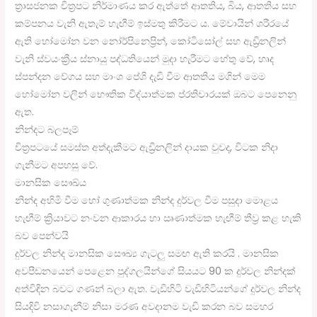
ත්‍රාසජනක චිත්‍රපට නිර්මාණය කර ඇත්තේ ආතතිය, බිය, ආතතිය සහ
කම්පනය වැනි ඇතැම් හැඟීම් ඉස්මතු කිරීමට ය. මේවායින් ශරීරයේ
ඇති හෝමෝන වන නෝර්පිනෙප්‍රින්, කෝටිසෝල් සහ ඇඩ්‍රිනලින්
වැනි ස්වයංක්‍රීය ස්නායු පද්ධතියෙන් මුදා හැරීමට හේතු වේ, හෘද
ස්පන්දන වේගය සහ මාංශ පේශි දැඩි වීම ආතතිය මගින් මෙම
හෝමෝන වලින් භෞතික විද්යාත්මක ප්රතිචාරයක් ඔබට පෙනෙනු
ඇත.
නින්දට බලපෑම්
චිත්‍රපටයේ සමස්ත අත්දැකීමට ඇඩ්‍රිනලින් දායක වුවද, විටක නිදා
ගැනීමට අපහසු වේ.
මානසික සෞඛ්ය
නින්ද අහිමි වීම හෝ ගුණාත්මක නින්ද දුර්වල වීම පසුදා මොළය
හැඟීම් ක්‍රියාවට නංවන ආකාරය හා ඍණාත්මක හැඟීම් තීව්‍ර කළ හැකි
බව පෙන්වයි
දුර්වල නින්ද මානසික සෞඛ්‍ය ගැටලු සමඟ ඇති කරයි . මානසික
අවපීඩනයෙන් පෙළෙන පුද්ගලයින්ගේ සියයට 90 ක දුර්වල නින්දක්
අත්විඳින බවට ගණන් බලා ඇත. වැඩිහිටි වැඩිහිටියන්ගේ දුර්වල නින්ද
සියදිවි නසාගැනීම් නිසා මරණ අවදානම වැඩි කරන බව සමහර