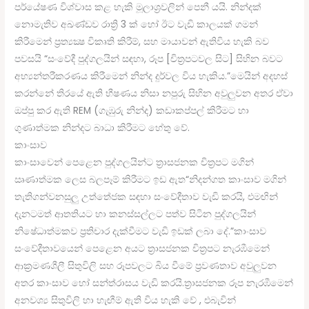
පර්යේෂණ විශ්වාස කළ හැකි මූලාශ්‍රවලින් පෙනී යයි. නින්දක්
නොමැතිව අඛණ්ඩව රාත්‍රි 3 ක් හෝ ඊට වැඩි කාලයක් ගමන්
කිරීමෙන් ප්‍රත්‍යක්‍ෂ විකෘති කිරීම්, සහ මායාවන් ඇතිවිය හැකි බව
පවසයි “සංවේදී පුද්ගලයින් සඳහා, රූප [චිත්‍රපටවල සිට] සිහින බවට
අභ්‍යන්තරීකරණය කිරීමෙන් නින්ද දුර්වල විය හැකිය.”මෙයින් අදහස්
කරන්නේ තිරයේ ඇති භීෂණය නිසා නපුරු සිහින අවුලුවන අතර ඒවා
ඔප්පු කර ඇති REM (ගැඹුරු නින්ද) කඩාකප්පල් කිරීමට හා
ගුණාත්මක නින්දට බාධා කිරීමට හේතු වේ.
කාංසාව
කාංසාවෙන් පෙළෙන පුද්ගලයින්ට ත්‍රාසජනක චිත්‍රපට මගින්
ඍණාත්මක ලෙස බලපෑම් කිරීමට ඉඩ ඇත“නිදන්ගත කාංසාව මගින්
තැතිගන්වනසුලු උත්තේජක සඳහා සංවේදීතාව වැඩි කරයි, එමඟින්
දැනටමත් ආතතියට හා කනස්සල්ලට පත්ව සිටින පුද්ගලයින්
නිෂේධාත්මකව ප්‍රතිචාර දැක්වීමට වැඩි ඉඩක් ලබා දේ.”කාංසාව
සංවේදීතාවයෙන් පෙළෙන අයට ත්‍රාසජනක චිත්‍රපට නැරඹීමෙන්
ආක්‍රමණශීලී සිතුවිලි සහ රූපවලට බිය වීමේ ප්‍රවණතාව අවුලුවන
අතර කාංසාව හෝ සන්ත්රාසය වැඩි කරයි.ත්‍රාසජනක රූප නැරඹීමෙන්
අනවශ්‍ය සිතුවිලි හා හැඟීම් ඇති විය හැකි වේ , එබැවින්