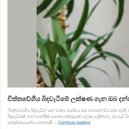
චිත්තවේගීය බිඳවැටීමේ ලක්ෂණ ගැන ඔබ දන
“චිත්තවේගීය බිඳවැටීම” යන වාක්‍ය ඛණ්ඩය ඔබ බොහෝ විට අසා ඇති, 
බිඳවැටීමක් හෝ මානසික සෞඛ්‍ය අර්බුදයක් ලෙසද හැඳින්වේ, එය දැඩ
චිත්තවේගීය
සම්පූර්ණයෙන්ම නොහැකි …
Continue reading
බිඳවැටීමේ