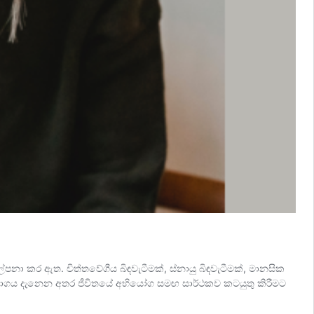
ා කර ඇත. චිත්තවේගීය බිඳවැටීමක්, ස්නායු බිඳවැටීමක්, මානසික
අංශභාගය දැනෙන අතර ජීවිතයේ අභියෝග සමඟ සාර්ථකව කටයුතු කිරීමට