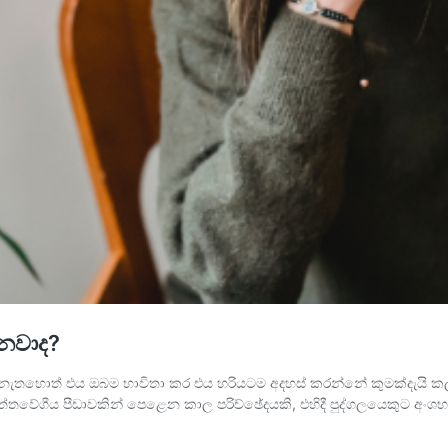
්නවාද?
නැතහොත් එය ඔබම භාවිතා කර එය හරියටම අදහස් කරන්නේ කුමක්දැයි කල්පන
ි චිත්තවේගීය පීඩාවකින් පෙළෙන කාල පරිච්ඡේදයකි, එහිදී පුද්ගලයෙකුට 