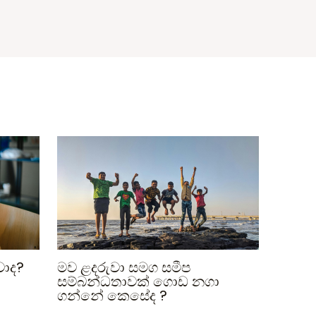
වාද?
මව ළදරුවා සමග සමීප
සම්බන්ධතාවක් ගොඩ නගා
ගන්නේ කෙසේද ?