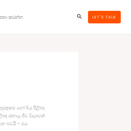
Search
කතා කරන්න
LET'S TALK
මුතුකම හෝ බිය පිළිබඳ
 ස්නායු ජීව විද්‍යාවක්
බන බවයි – එය