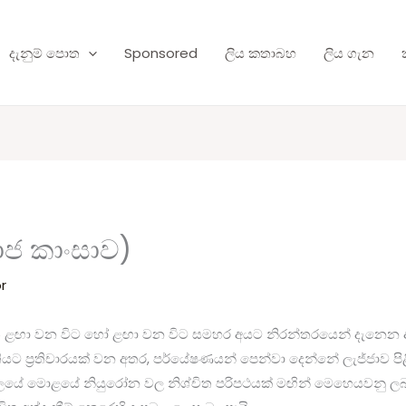
දැනුම් පොත
Sponsored
ලිය කතාබහ
ලිය ගැන
ාජ කාංසාව)
r
ෙත ළඟා වන විට හෝ ළඟා වන විට සමහර අයට නිරන්තරයෙන් දැනෙන අ
ියට ප්‍රතිචාරයක් වන අතර, පර්යේෂණයන් පෙන්වා දෙන්නේ ලැජ්ජාව පිළිබඳ
තලයේ මොළයේ නියුරෝන වල නිශ්චිත පරිපථයක් මඟින් මෙහෙයවනු ල