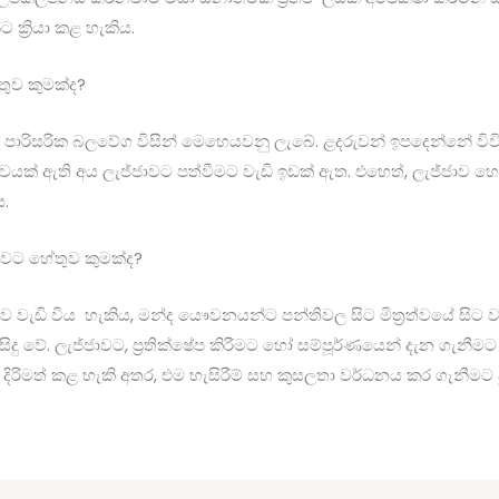
 ක්‍රියා කළ හැකිය.
තුව කුමක්ද?
ක හා පාරිසරික බලවේග විසින් මෙහෙයවනු ලැබේ. ළදරුවන් ඉපදෙන්නේ ව
ාවයක් ඇති අය ලැජ්ජාවට පත්වීමට වැඩි ඉඩක් ඇත. එහෙත්, ලැජ්ජාව 
ය.
ාවට හේතුව කුමක්ද?
ාව වැඩි විය හැකිය, මන්ද යෞවනයන්ට පන්තිවල සිට මිත්‍රත්වයේ සිට ව
සිදු වේ. ලැජ්ජාවට, ප්‍රතික්ෂේප කිරීමට හෝ සම්පූර්ණයෙන් දැන ගැනීමට
රිමත් කළ හැකි අතර, එම හැසිරීම් සහ කුසලතා වර්ධනය කර ගැනීමට ප