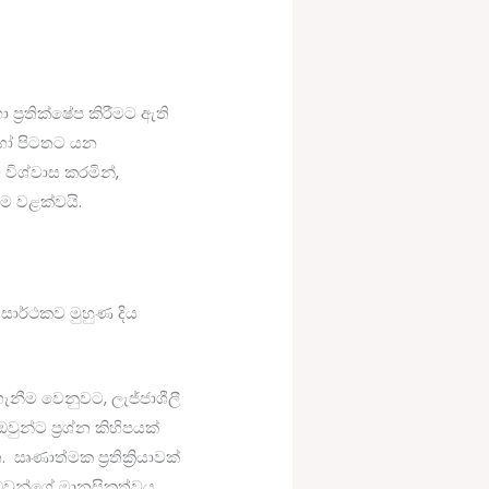
ප්‍රතික්ෂේප කිරීමට ඇති
 හෝ පිටතට යන
විශ්වාස කරමින්,
ීම වළක්වයි.
සාර්ථකව මුහුණ දිය
ැනීම වෙනුවට, ලැජ්ජාශීලී
්ට ප්‍රශ්න කිහිපයක්
ාත්මක ප්‍රතික්‍රියාවක්
ඔවුන්ගේ මානසිකත්වය