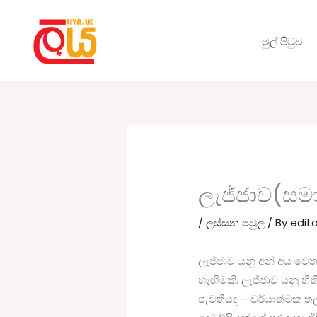
Skip
to
මුල් පිටුව
content
ලැජ්ජාව(සම
/
ලස්සන පවුල
/ By
edito
ලැජ්ජාව යනු අන් අය ව
හැඟීමකි. ලැජ්ජාව යනු භීත
පැවතියද – චර්යාත්මක 