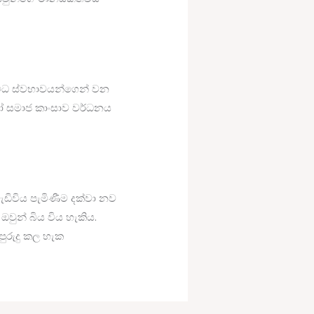
ිවිධ ස්වභාවයන්ගෙන් වන
හෝ සමාජ කාංසාව වර්ධනය
ැඩිවිය පැමිණීම දක්වා නව
 ඔවුන් බිය විය හැකිය.
ුරුදු කල හැක