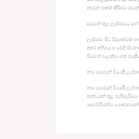
නැවත සකස් කිරීමට ඔවුන්ට
දරුවන් තුළ ලැජ්ජාවට හේ
ලැජ්ජාව ජීව විද්‍යාත්ම
අතර අතිශය සංවේදී ස්වභ
වීමෙන් වළක්වා ගත හැකි
නව යොවුන් වියේදී ලැජ්ජ
නව යොවුන් වියේදී ලැජ්ජ
තත්වයන් තුළ සැරිසැරීමට 
දෙමව්පියන්ට යෞවනයන් දි