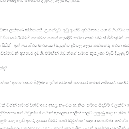
ීවිත අත්දැකීම් කෙරෙහි ද ප්‍රබල ලෙස බලපායි.
?
‍රධාන ලක්ෂණ කිහිපයකි-උනන්දුව, අඩු ආත්ම අභිමානය සහ විනිශ්චය හා 
ෝ විට යථාර්ථවාදී නොවන සමාජ සැසඳීම් කරන අතර වඩාත් විචිත්‍රවත්
 සිටිති. අන් අය නිරන්තරයෙන් ඔවුන්ව දුර්වල ලෙස තක්සේරු කරන බව 
වස්ථාවන් අතහැර දමති. එමඟින් ඔවුන්ගේ සමාජ කුසලතා වැඩි දියුණු ව
ේද?
 ඔවුන්ගේ අනන්‍යතාව පිළිබඳ හැඟීම වෙනස් නොකර සමාජ අභියෝගයන්ට 
් මගින් සමාජ විශ්වාසය ඉහළ නැංවිය හැකිය. සමාජ සිදුවීම් වලක්වා ග
ඛනගත කර ඔවුන්ගේ සමාජ කුසලතා කලින් කලට පුහුණු කළ හැකිය. ඔවුන
් කළ හැකි අතර, දායක වීමට පෙර ඔවුන්ගේ සඳහා සාකච්ඡා කරන්න. ඍණ
 උපකල්පනය කරනවාට වඩා ධනාත්මක ප්‍රතිඵ ලයක් අපේක්ෂා කරමින් 