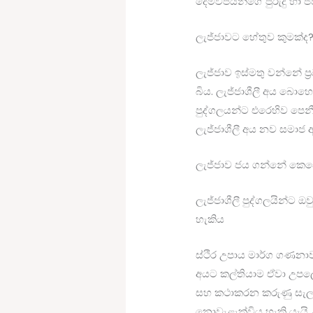
දෙමව්පියන්ගේ පුරුදු හා ජ
ලැජ්ජාවට හේතුව කුමක්ද
ලැජ්ජාව ඉස්මතු වන්නේ ප්
බිය. ලැජ්ජාශීලී අය බොහ
පුද්ගලයන්ට එරෙහිව පෙනී
ලැජ්ජාශීලී අය නව සමාජ අ
ලැජ්ජාව ජය ගන්නේ කෙස
ලැජ්ජාශීලී පුද්ගලයින්ට
හැකිය
ස්ථිර උපාය මාර්ග ගණනාවක
අයට කල්තියාම ඒවා උපලේ
සහ කථාකරන කරුණු සැලසුම
නොවැළැක්විය හැකි යැයි